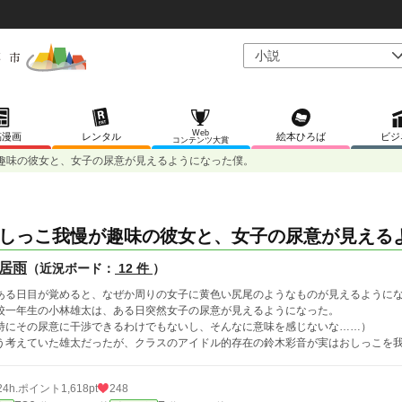
Web
稿漫画
レンタル
絵本ひろば
ビジ
コンテンツ大賞
趣味の彼女と、女子の尿意が見えるようになった僕。
しっこ我慢が趣味の彼女と、女子の尿意が見える
居雨
（近況ボード：
12 件
）
ある日目が覚めると、なぜか周りの女子に黄色い尻尾のようなものが見えるように
校一年生の小林雄太は、ある日突然女子の尿意が見えるようになった。
特にその尿意に干渉できるわけでもないし、そんなに意味を感じないな……）
う考えていた雄太だったが、クラスのアイドル的存在の鈴木彩音が実はおしっこを
24h.ポイント
1,618pt
248