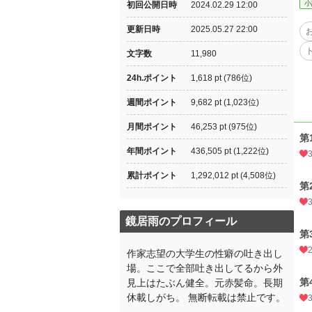
小
初回公開日時
2024.02.29 12:00
更新日時
2025.05.27 22:00
文字数
11,980
24h.ポイント
1,618 pt (786位)
週間ポイント
9,682 pt (1,023位)
月間ポイント
46,253 pt (975位)
第
年間ポイント
436,505 pt (1,222位)
累計ポイント
1,292,012 pt (4,508位)
第
鏡居雨のプロフィール
第
作家志望の大学生の性癖の吐き出し
場。ここで全部吐き出してるから外
第
見上はたぶん健全。元赤髪命。長期
休載しがち。 無断転載は禁止です。