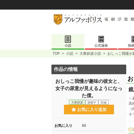
小説
公式漫画
投
TOP
>
小説
>
大衆娯楽小説
>
おしっこ我慢が
作品の情報
お
おしっこ我慢が趣味の彼女と、
女子の尿意が見えるようになっ
鏡
た僕。
～
大衆娯楽
連載中
長編
高
（
お気に入り追加
そ
お気に入り
60