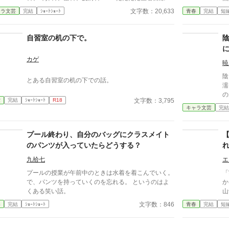
色々な病気を治療していくだけの小説です。 恋愛要
ラ
文字数：20,633
ャラ文芸
完結
ｼｮｰﾄｼｮｰﾄ
青春
完結
短
素などは一切ありません。 密着病院24時！的な感じ
の
です。 人物像などは表記していない為、読者様のご
生
想像にお任せします。 ※泣く表現、痛い表現など嫌
鉄壁
自習室の机の下で。
いな方は読むのをお控えください。 歯科以外の医療
ラ
知識はそこまで詳しくないのですみませんがご了承く
下
カゲ
ださい。
く
暁
を
陰
とある自習室の机の下での話。
段
濡
う神
の
彫
文字数：3,795
愛
完結
ｼｮｰﾄｼｮｰﾄ
R18
者
キャラ文芸
完結
用
振
ー
の
ま
プール終わり、自分のバッグにクラスメイト
のパンツが入っていたらどうする？
九拾七
エ
プールの授業が午前中のときは水着を着こんでいく。
「
で、パンツを持っていくのを忘れる。 というのはよ
か
くある笑い話。
山
を
文字数：846
春
完結
ｼｮｰﾄｼｮｰﾄ
青春
完結
短
中
が
染