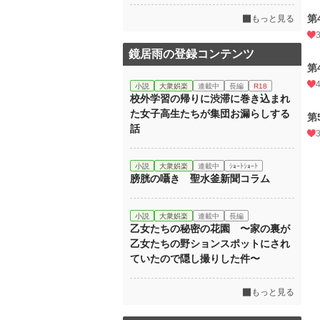
第
もっと見る
鏡居雨の登録コンテンツ
第
小説
大衆娯楽
連載中
長編
R18
校外学習の帰りに渋滞に巻き込まれ
た女子高生たちが集団お漏らしする
第
話
小説
大衆娯楽
連載中
ｼｮｰﾄｼｮｰﾄ
膀胱の囁き 聖水釜新聞コラム
小説
大衆娯楽
連載中
長編
乙女たちの秘密の花園 〜家の裏が
乙女たちの野ションスポットにされ
ていたので隠し撮りした件〜
もっと見る