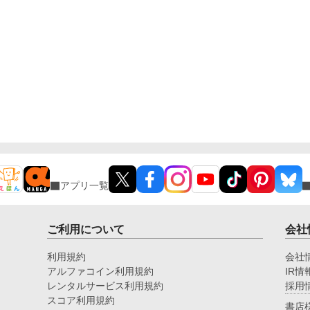
音
が
と
こ
い
か
た……。 
緑
そ
瑠
ぎ
向
のか……!
い
アプリ一覧
ご利用について
会社
利用規約
会社
アルファコイン利用規約
IR情
レンタルサービス利用規約
採用
スコア利用規約
書店