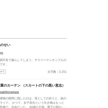
熱のせい
yo
調不良で漏らしてしまう、サラリーマンカップルの
です。
文字数：2,151
ｼｮｰﾄ
二重のカーテン （スカートの下の黒い意志）
isakiNonagase
濯物の隙間に隠したのは、母としての祈りと、娘の
。 かつて、女子高生という生き物はもっと
防備で、自由だった。 44歳の主婦、愛子が朝のベ