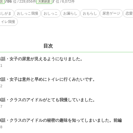
786
7
位 / 228,656件
位 / 6,072件
説
大衆娯楽
おしがま
おしっこ我慢
おしっこ
お漏らし
おもらし
尿意ゲージ
恋愛
トイレ我慢
目次
1話・女子の尿意が見えるようになりました。
31
2話・女子は意外と早めにトイレに行くみたいです。
32
3話・クラスのアイドルがとても我慢していました。
27
4話・クラスのアイドルの秘密の趣味を知ってしまいました。前編
38