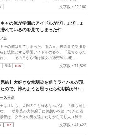
ンダで手にするのは、娘たちが毎日履き替える漆黒
文字数：22,160
編
オーバーパンツ、通称「黒パン」。それは、令和を
きる娘たちが自らの尊厳を守るために身に着ける、
の「鎧」だった。 小学校時代のママ友たちとの
陰キャの俺が学園のアイドルがびしょびしょ
ンチ会。そこで語られるのは、ブルセラショップに
に濡れているのを見てしまった件
着を売っていた奔放な50代、無防備なまま凛と歩
しかなかった40代、そして「見せないこと」に命
ノ鳥
懸ける10代の、あまりに深い断絶。さらには、階
キャの俺は見てしまった。雨の日、校舎裏で制服を
で石像のように固まる父、生徒の背後に立たないよ
らし恍惚とする学園アイドルの姿を。「見ちゃった
経を削る教師……。 一枚の黒い布を通して浮き
ね」――その日から俺は彼女の“秘密の共犯
りになる、現代社会の歪さと、その根底にある不器
”に！？ 特殊な性癖を持つ彼女の無茶な「実験」に
文字数：71,529
長編
R15
なまでの「優しさ」。 ベランダに干された黒いカ
り回され、身も心も支配される日々の始まり。二人
テンの向こう側に、あなたは何を見ますか？
禁断の関係の行方は？。二人の禁断の関係が今、始
る！
【完結】大好きな幼馴染を狙うライバルが現
れたので、諦めようと思ったら幼馴染がヤン
デレ化して激重感情を向けてきた。
ース皇命
実はオレも、犬飼のこと好きなんだよ」「僕も同じ
な」 幼馴染の犬飼緑子に片想いを続けてきた猫
紫音は、クラスの男友達ふたりから同じ人（緑子）
好きになっていることを告白される。 紫音の背
文字数：41,422
編
R15
を押すため、友達ふたりなりのサポートだったのだ
、なんと紫音はライバルが強力すぎると感じて幼馴
への恋を諦めてしまった……！ 勘違いをした紫