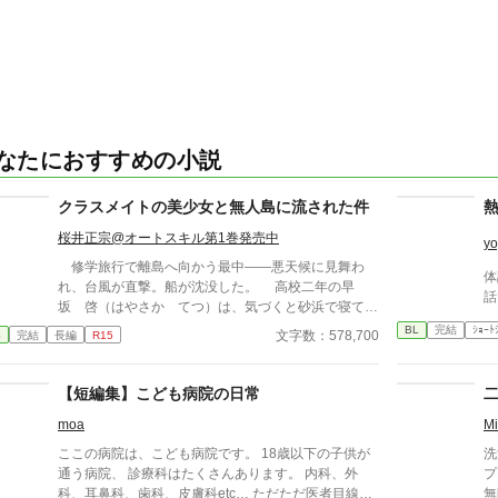
なたにおすすめの小説
クラスメイトの美少女と無人島に流された件
桜井正宗@オートスキル第1巻発売中
yo
修学旅行で離島へ向かう最中――悪天候に見舞わ
体
れ、台風が直撃。船が沈没した。 高校二年の早
話
坂 啓（はやさか てつ）は、気づくと砂浜で寝てい
た。周囲を見渡すとクラスメイトで美少女の天音 愛
BL
完結
ｼｮｰﾄ
文字数：578,700
春
完結
長編
R15
（あまね まな）が隣に倒れていた。 どうやら、
漂流して流されていたようだった。 帰ろうにも島
は『無人島』。 しばらくは島で生きていくしかな
【短編集】こども病院の日常
くなった。天音と共に無人島サバイバルをしていくの
moa
M
だが……クラスの女子が次々に見つかり、やがてハー
レムに。 男一人と女子十五人で……取り合いに発
ここの病院は、こども病院です。 18歳以下の子供が
洗
展！？
通う病院、 診療科はたくさんあります。 内科、外
プライド
科、耳鼻科、歯科、皮膚科etc… ただただ医者目線で
無