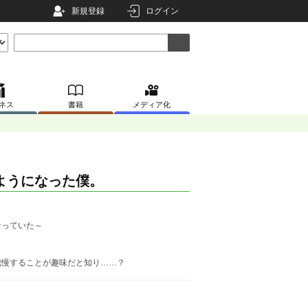
新規登録
ログイン
ネス
書籍
メディア化
ようになった僕。
なっていた～
我慢することが趣味だと知り……？