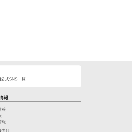
。 すっかり緑子のことを諦めて学校生活を送る
、幼馴染の緑子は紫音からの求愛がなくなり、焦り
疑問で混乱。自分もずっと紫音のことが好きだった
とに気づく。 しかし気づいてからではもう遅
。紫音はすでに所属する部活動の先輩である鹿内み
んに狙われ、新しい恋にシフトした生活を送ってい
暴走した愛。嫉妬。執着。 その全てが
子を狂わせ、ヤンデレへと変えてしまう。 だが
れだけではなかった。 鹿内先輩に実の妹である
璃、担任教師の兎川百桃。紫音は３人からも重たす
る愛を向けられていた……いつの間にか激重感情を
けられていた主人公紫音は、一体どうなってしまう
? ※カクヨム、小説家になろうにも投稿して
ます。
公式SNS一覧
情報
情報
報
情報
様向け