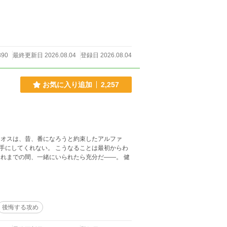
憧れていたルシアン・フォン・グランヴェルとい
めなら平気で他人を踏みにじる、醜く浅ましい愚
ていた自分が、あまりにも愚かしく思えた。 愛
。 （……許さない） エレノアは静かにカップ
みにじったこと……後悔させてあげるわ。ルシア
糸を張り巡らせ始めるのだった。
390
最終更新日 2026.08.04
登録日 2026.08.04
お気に入り追加
2,257
リオスは、昔、番になろうと約束したアルファ
こうなることは最初からわ
後悔する攻め