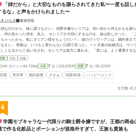
「姉だから」と大切なものを譲らされてきた私〜一度も話し
するな」と声をかけられました〜
柊木 ひなき
書籍情報
のだから、妹に譲りなさい」 伯爵令嬢セシリアは、幼い頃から何もかもを譲らされてきた。 大切にしていたドレス、ぬいぐる
、仲の良かった侍女、友人。 セシリアが大切にするものを、妹は欲しがった。 「ごめんなさい、お姉様。ダミアン様との子供がで
きちゃったから、私にダミアン様をちょうだい？」 妹のヴィヴィアンは、婚約者まで
さい」 母親は、いつもと変わらない口調で言った。 一ヶ月後の結婚式は、ヴィヴィアンの結婚式にすり替えられた。 式の準備で
しくなるからと追い出され、セシリアは途方に暮れる。 「君には、よく遭遇するな」 声をかけたのは、公爵令息のアレクシスだっ
た。 アレクシスは、社交界でも最も注目を集める人。セシリアには当然、話をした記
恋愛
完結
短編
のことをやけに気にする素振りを見せて……。
7
7
24h.ポイント
84,706pt
位 / 228,635件
位 / 66,326件
小説
恋愛
恋愛
異世界
婚約破棄
ざまぁ
溺愛/執着
ハッピーエンド
文字数 45,
4
学園モブキャラな一代限りの騎士爵令嬢ですが、王都の商会
識で作る化粧品とポーションが規格外すぎて、王族も貴族も