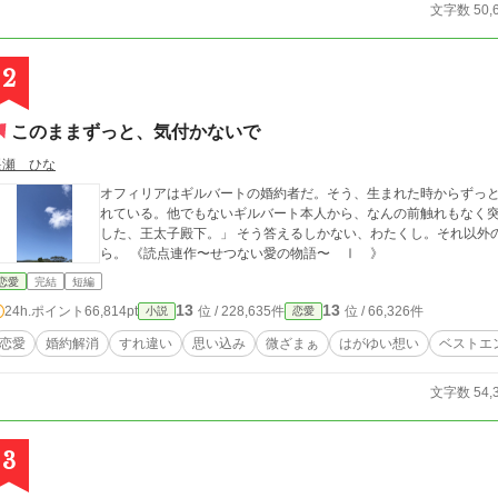
文字数 50,
2
このままずっと、気付かないで
遥瀬 ひな
オフィリアはギルバートの婚約者だ。そう、生まれた時からずっと。 なのに今、その婚約を解消して欲しい
れている。他でもないギルバート本人から、なんの前触れもなく突然に。 「すまない、オフィリア。」
した、王太子殿下。」 そう答えるしかない、わたくし。それ以外の答えなど求められてはいないと分かっているか
ら。 《読点連作〜せつない愛の物語〜 Ⅰ 》
恋愛
完結
短編
13
13
24h.ポイント
66,814pt
位 / 228,635件
位 / 66,326件
小説
恋愛
恋愛
婚約解消
すれ違い
思い込み
微ざまぁ
はがゆい想い
ベストエ
文字数 54,
3