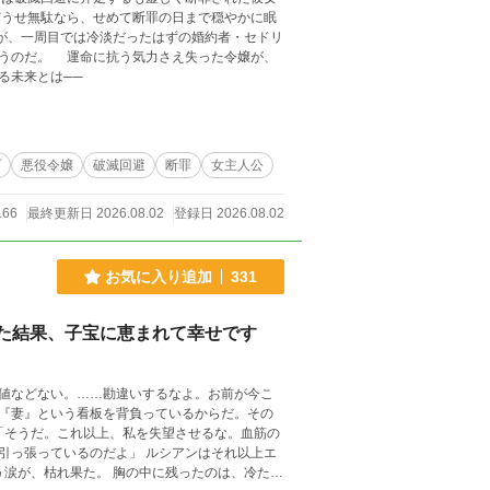
った令嬢が、
る未来とは──
プ
悪役令嬢
破滅回避
断罪
女主人公
166
最終更新日 2026.08.02
登録日 2026.08.02
お気に入り追加
331
た結果、子宝に恵まれて幸せです
値などない。……勘違いするなよ。お前が今こ
『妻』という看板を背負っているからだ。その
「そうだ。これ以上、私を失望させるな。血筋の
引っ張っているのだよ」 ルシアンはそれ以上エ
う涙が、枯れ果た。 胸の中に残ったのは、冷た