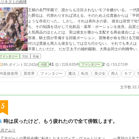
ハリネズミの肉球
王都の名門学園で、誰からも注目されないモブ令嬢がいる。 一代限りの騎士爵家――武功への褒賞として与えられ
た爵位は、代替わりすれば消える。そのため上位貴族からは「平
ような存在だった。 しかし、それは表向きの姿。 彼女は前世で化学メーカーの商品開発部に勤めていた記憶を持
ち、その知識を活かして化粧品・薬草・ポーションを改良。品質
人気商品のほとんどは、実は彼女が裏から支配する商会連合によって生み出されてい
容液、騎士団が常備する回復ポーション、冒険者が命を預ける万
付けば貴族も商人も彼女なしでは立ち行かない。 それでも本人は「商売は裏方が一番」と学園では目立たず静かに
卒業したいだけ。 だが王太子の婚約騒動、大商会同士の利権争い、王国経済を揺るがす流通危機が重なったこと
で、隠し続けてきた"王都最大の黒幕"としての正体が少しずつ明らかになっていく。 
ファンタジー
完結
長編
く"商売"で王国を救う、一人のモブ令嬢の痛快経営ファンタジーである。 ※本作品は、人工知能の生成
41
2
24h.ポイント
32,242pt
位 / 228,635件
位 / 53,272件
小説
ファンタジー
力をお借りしつつも、最終的な仕上げにあたっては著者自身の手
AI直接使用
異世界
ファンタジー
魔法
転生
美少女
商人
モブ
文字数 33,
5
時は戻ったけど、もう疲れたので全て傍観します。
秋月アムリ
女ゲームの悪役令嬢に転生したオリヴィア・ヴァーミリオン。 一度目の人生では破滅回避に奔走するも虚しく断罪された彼女