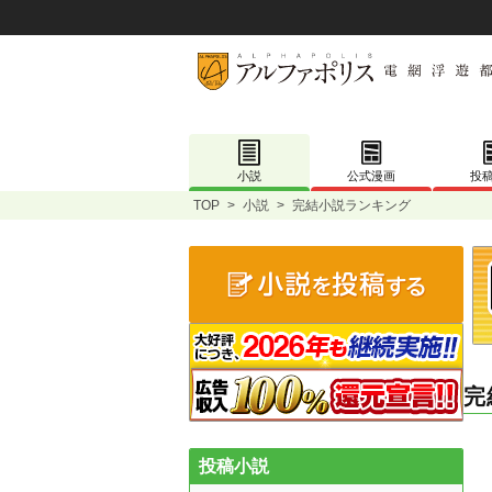
小説
公式漫画
投
TOP
>
小説
>
完結小説ランキング
完
投稿小説