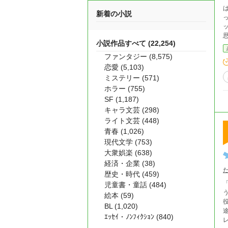
は
新着の小説
っ
ッ
小説作品すべて (22,254)
ファンタジー (8,575)
恋愛 (5,103)
ミステリー (571)
ホラー (755)
SF (1,187)
キャラ文芸 (298)
ライト文芸 (448)
青春 (1,026)
現代文学 (753)
大衆娯楽 (638)
経済・企業 (38)
歴史・時代 (459)
児童書・童話 (484)
絵本 (59)
BL (1,020)
ｴｯｾｲ・ﾉﾝﾌｨｸｼｮﾝ (840)