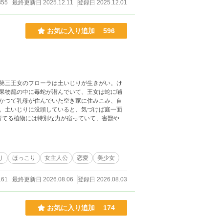
355
最終更新日 2025.12.11
登録日 2025.12.01
お気に入り追加
596
第三王女のフローラは土いじりが生きがい。け
果物籠の中に毒蛇が潜んでいて、王女は蛇に噛
かつて乳母が住んでいた空き家に住みこみ、自
。土いじりに没頭していると、気づけば庭一面
々に感謝され、愛され、やがて聖女としてあが
り
ほっこり
女主人公
恋愛
美少女
161
最終更新日 2026.08.06
登録日 2026.08.03
お気に入り追加
174