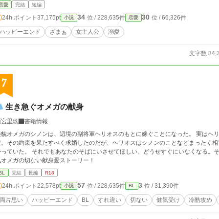
く、澄み切った、絶対的な「無」であった。 （私は、何を恐れていたのだろう？） 
恋愛
完結
短編
う男。 彼は「完璧な貴族」などではなかった。ただの、自分のプライドと欲望のた
34
30
24h.ポイント
37,175pt
位 / 228,635件
位 / 66,326件
小説
恋愛
か者に過ぎなかった。 そんな男の愛を乞い、そんな男の顔色を窺い、自分を責め続け
が冷め切った瞬間、エレノアの瞳に絶望の影は消え、代わりに冷徹な知性が戻ってきた
ハッピーエンド
ざまぁ
女主人公
溺愛
をソーサーに戻した。カチャンと澄んだ音が響く。 （私を足蹴にし、私の尊厳を踏
ン、そしてマリア） 覚醒した氷の淑女は、静かに、誰にも気づかれぬように反撃の
文字数 34,
7
生き急ぐオメガの献身
雨宮里玖
書籍情報
美貌オメガのシノンは、辺境の副将軍ヘリオスのもとに嫁ぐことになった。 実はヘ
。その約束を果たすべく求婚したのだが、ヘリオスはシノンのことなどまったく相手にしてくれない。 
れでもあなたのそばにいさせてほしい。どうせすぐにいなくなる。それまでの間、一緒にいられたら充分だ——。 健
気オメガの切ない献身愛ストーリー！
BL
完結
長編
R18
57
3
24h.ポイント
22,578pt
位 / 228,635件
位 / 31,390件
小説
BL
両片思い
ハッピーエンド
BL
すれ違い
切ない
健気受け
冷酷攻め