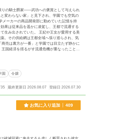
民と変わらない家」と見下され、学園でも空気の
と効果は従来品を遥かに凌駕し、王都で流通する
た。 王妃や王女が愛用する美
能薬。その供給網は王都全域へ張り巡らされ、気
これは、剣でも魔法でもな
する文章の
により丁寧な加筆・修正を施した作品です。
学園
令嬢
735
最終更新日 2026.08.07
登録日 2026.07.30
お気に入り追加
409