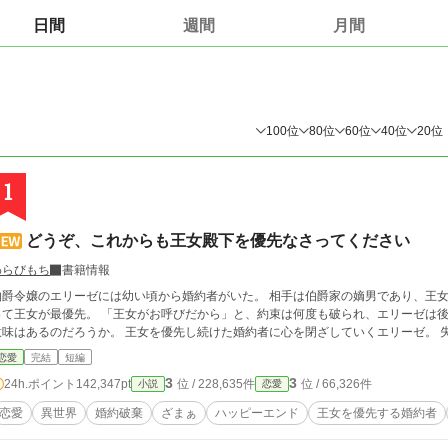
日間
週間
月間
100位
80位
60位
40位
20位
1
どうぞ、これからも王女殿下を優先なさってください
わらびもち
書籍情報
伯爵令嬢のエリーゼには幼い頃から婚約者がいた。 相手は伯爵家の嫡男であり、王女
て王女が最優先。 「王女がお呼びだから」と、約束は何度も破られ、エリーゼは後回しにされ続ける。 
意味はあるのだろうか。 王女を優先し続けた婚約者に心を閉ざしていくエ
恋愛
完結
短編
3
3
24h.ポイント
142,347pt
位 / 228,635件
位 / 66,326件
小説
恋愛
恋愛
異世界
婚約破棄
ざまぁ
ハッピーエンド
王女を優先する婚約者