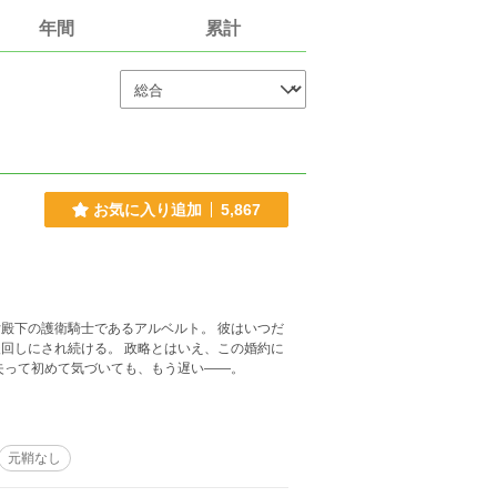
年間
累計
お気に入り追加
5,867
殿下の護衛騎士であるアルベルト。 彼はいつだ
政略とはいえ、この婚約に
リーゼ。 失って初めて気づいても、もう遅い――。
元鞘なし