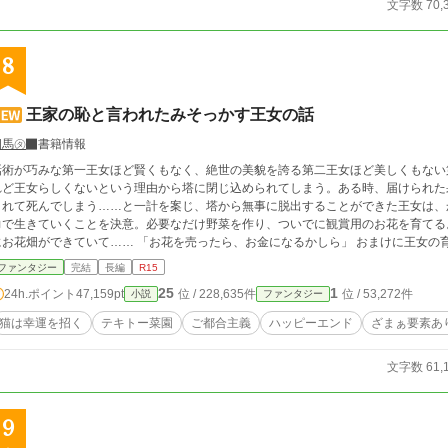
文字数 70,
8
王家の恥と言われたみそっかす王女の話
四馬㋟
書籍情報
話術が巧みな第一王女ほど賢くもなく、絶世の美貌を誇る第二王女ほど美しくもない
れど王女らしくないという理由から塔に閉じ込められてしまう。ある時、届けられた
まれて死んでしまう……と一計を案じ、塔から無事に脱出することができた王女は、
力で生きていくことを決意。必要なだけ野菜を作り、ついでに観賞用のお花を育てる
ができていて…… 「お花を売ったら、お金になるかしら」 おまけに王女の育てる植物には特別な力が宿っていて、害獣や魔
物を寄せ付けない聖域を生み出していた。ただ好きなことをしていただけなのに、人
ファンタジー
完結
長編
R15
められるようになる、みそっかす王女の話。
25
1
24h.ポイント
47,159pt
位 / 228,635件
位 / 53,272件
小説
ファンタジー
猫は幸運を招く
テキトー菜園
ご都合主義
ハッピーエンド
ざまぁ要素あ
文字数 61,
9