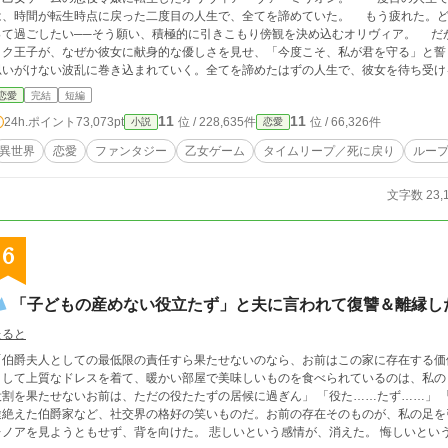
、時間が転生時点に戻った二度目の人生で、全てを諦めていた。 もう疲れた。どうせ無駄なら、せめて断罪の日まで穏やかに眠
て過ごしたい──そう願い、積極的に引きこもり傍観を決め込むオリヴィア。 だが、一周目では冷淡だったはずの婚約者・セドリ
ク王子が、なぜか彼女に献身的な優しさを見せ、「今度こそ、私が君を守る」と誓うのだ。 運命に抗う気力さえ失
思いがけない波乱に巻き込まれていく。全てを諦めたはずの人生で、彼女を待ち受け
恋愛
完結
短編
11
11
24h.ポイント
73,073pt
位 / 228,635件
位 / 66,326件
小説
恋愛
異世界
恋愛
ファンタジー
乙女ゲーム
タイムリープ／死に戻り
ルー
文字数 23,
6
「子どもの産めない役立たず」と夫に言われて復讐＆離縁し
たると
「伯爵夫人としての最低限の責任すら果たせないのなら、お前はこの家に存在する価
うして上質なドレスを着て、暖かい部屋で美味しいものを食べられているのは、私の
役割を果たせないお前は、ただの役たたずの居候に過ぎん」 「役た……たず……」 
途絶えた伯爵家など、社交界の格好の笑いものだ。お前の存在そのものが、私の足を
レノアを見ようともせず、背を向けた。 悲しいという感情が、消えた。 悔しいとい