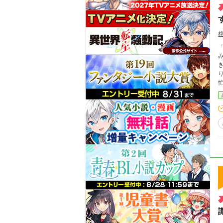
「姉な
み
りな
忙