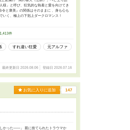
人様」と呼び、狂気的な執着と愛を向けてき
『命令と褒美』の関係はそのままに 、身も心も
でいく、極上の下剋上ダークロマンス！
31,413件
係
すれ違い狂愛
元アルファ
最終更新日 2026.08.06
登録日 2026.07.16
お気に入りに追加
147
しかった――」 親に捨てられたトラウマか