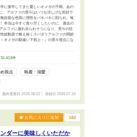
大学に進学してきた愛しいオメガの千晴。あの
に、アルファの景斗はいつも涼しげな笑顔で
の無自覚な色気に理性をバキバキに削られ、毎
！ 本当は今すぐ貪り尽くしたいのに、過去の
アルファに連れ去られそうになり、景斗の狂
理性総動員で耐え抜くスパダリアルファの悶絶
！～オメガの勘違い下剋上～』の景斗視点にな
/ 31,413件
攻め視点
執着・溺愛
最終更新日 2026.08.02
登録日 2026.07.20
お気に入りに追加
182
テンダーに美味しくいただか