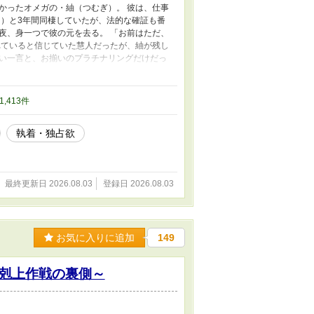
かったオメガの・紬（つむぎ）。 彼は、仕事
と）と3年間同棲していたが、法的な確証も番
夜、身一つで彼の元を去る。 「お前はただ、
れていると信じていた慧人だったが、紬が残し
い一言と、お揃いのプラチナリングだけだっ
たのかを知った慧人は、気が狂ったように紬を
なかったアルファが、すれ違いの果てに「本当
ストーリー。
31,413件
執着・独占欲
最終更新日 2026.08.03
登録日 2026.08.03
お気に入りに追加
149
剋上作戦の裏側～