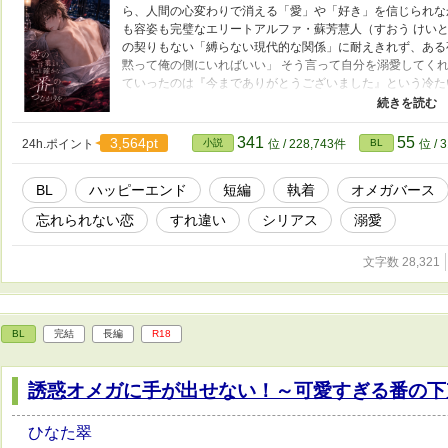
ら、人間の心変わりで消える「愛」や「好き」を信じられな
も容姿も完璧なエリートアルファ・蘇芳慧人（すおう けい
の契りもない「縛らない現代的な関係」に耐えきれず、ある
黙って俺の側にいればいい」 そう言って自分を溺愛してく
ていったのは『今までありがとうございました』という冷た
た。 「自由」という名の傲慢が、どれほど彼を傷つけてい
捜し求める。 これは、愛を恐れたオメガと、愛し方を知ら
の運命」を掴み取るまでの、切なくも溺愛に満ちた再会ラブ
341
55
3,564pt
24h.ポイント
小説
位 / 228,743件
BL
位 / 
BL
ハッピーエンド
短編
執着
オメガバース
忘れられない恋
すれ違い
シリアス
溺愛
文字数 28,321
BL
完結
長編
R18
誘惑オメガに手が出せない！～可愛すぎる番の下
ひなた翠