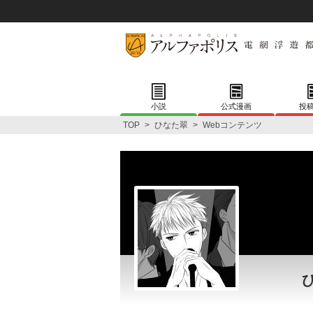
小説
公式漫画
投
TOP
>
ひなた翠
>
Webコンテンツ