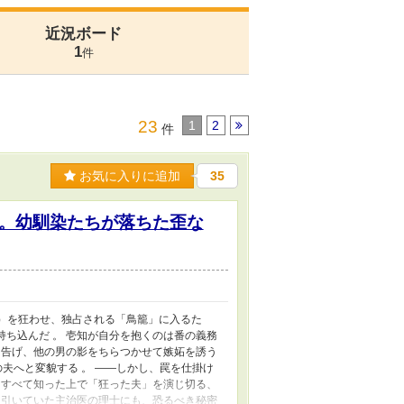
近況ボード
1
件
23
1
2
件
お気に入りに追加
35
。幼馴染たちが落ちた歪な
α）を狂わせ、独占される「鳥籠」に入るた
ち込んだ 。 壱知が自分を抱くのは番の義務
と告げ、他の男の影をちらつかせて嫉妬を誘う
の夫へと変貌する 。 ――しかし、罠を仕掛け
をすべて知った上で「狂った夫」を演じ切る、
を引いていた主治医の理士にも、恐るべき秘密