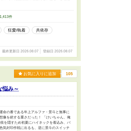
。一番狂っているのは誰なのか？ 嘘と執着に塗
31,413件
狂愛/執着
共依存
最終更新日 2026.08.07
登録日 2026.08.07
お気に入りに追加
105
な悩み～
運命の番である年上アルファ・景斗と無事に
想像を絶する重さだった！ 「けいちゃん、俺
の痕を隠すため初夏にハイネックを着込み、バ
色気封印作戦に出るも、逆に景斗のスイッチ