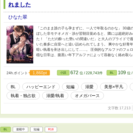
れました
ひなた翠
「このまま誰の子も孕まずに、一人で年取るのかな」 30歳
ぼした非モテオメガ・渉が翌朝目覚めると、隣には超絶好み
た！ 「ただの酔った勢いの間違いだ」と大人のプライドで
いた奏多に自室へと追い詰められてしまう。 爽やかな好青
暗い執着を剥き出しにして……。 圧倒的なアルファのフェ
穏な日常は、腹黒い年下アルファによって容赦なく絡め取ら
672
109
1,860pt
24h.ポイント
小説
位 / 228,743件
BL
位 /
BL
ハッピーエンド
短編
溺愛
美形×平凡
執着・独占欲
溺愛/執着
オメガバース
文字数 17,213
BL
連載中
短編
R18