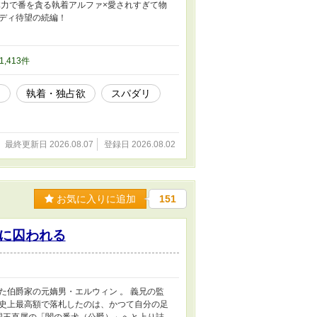
体力で番を貪る執着アルファ×愛されすぎて物
ディ待望の続編！
31,413件
ス
執着・独占欲
スパダリ
最終更新日 2026.08.07
登録日 2026.08.02
お気に入りに追加
151
に囚われる
伯爵家の元嫡男・エルウィン 。 義兄の監
史上最高額で落札したのは、かつて自分の足
国王直属の「闇の番犬（公爵）」へと上り詰