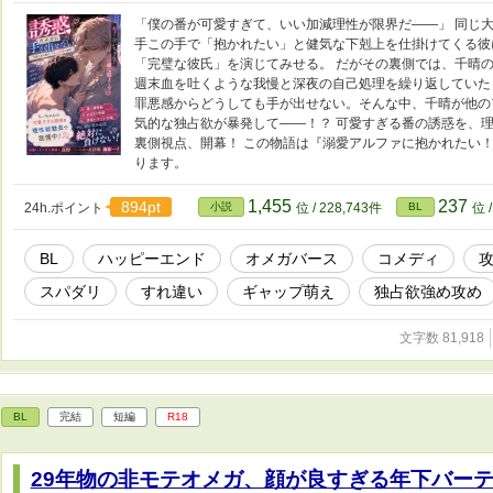
「僕の番が可愛すぎて、いい加減理性が限界だ――」 同じ
手この手で「抱かれたい」と健気な下剋上を仕掛けてくる彼
「完璧な彼氏」を演じてみせる。 だがその裏側では、千晴
週末血を吐くような我慢と深夜の自己処理を繰り返していた
罪悪感からどうしても手が出せない。そんな中、千晴が他の
気的な独占欲が暴発して――！？ 可愛すぎる番の誘惑を、
裏側視点、開幕！ この物語は『溺愛アルファに抱かれたい
ります。
1,455
237
894pt
24h.ポイント
小説
位 / 228,743件
BL
位 
BL
ハッピーエンド
オメガバース
コメディ
スパダリ
すれ違い
ギャップ萌え
独占欲強め攻め
文字数 81,918
BL
完結
短編
R18
29年物の非モテオメガ、顔が良すぎる年下バー