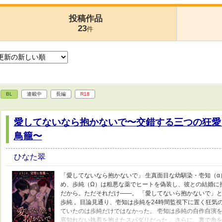
投稿作品
23
件
BL
連載中
長編
R18
愛してないなら抱かないで〜交錯する三つの狂愛
鳥籠〜
ひなた翠
「愛してないなら抱かないで」 生真面目な幼馴染・壱知（
め、歩純（Ω）は粗悪な薬でヒートを偽装し、彼との結婚に持
だから。ただそれだけ――。 「愛してないら抱かないで」
歩純 。目論見通り、壱知は歩純を24時間監視下に置く狂気
ていたのは歩純だけではなかった。 壱知は歩純の自作自演
底知れない執着を抱えたスパダリだった 。さらに、裏で糸