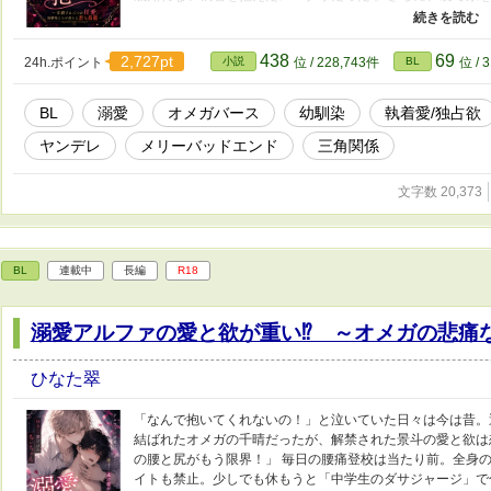
と異常な狂気が隠されていて…… 。 交錯する三つの狂愛 
れた、予測不能のサイコサスペンス・オメガバース！
438
69
2,727pt
24h.ポイント
小説
位 / 228,743件
BL
位 / 
BL
溺愛
オメガバース
幼馴染
執着愛/独占欲
ヤンデレ
メリーバッドエンド
三角関係
文字数 20,373
BL
連載中
長編
R18
溺愛アルファの愛と欲が重い⁉︎ ～オメガの悲痛
ひなた翠
「なんで抱いてくれないの！」と泣いていた日々は今は昔。
結ばれたオメガの千晴だったが、解禁された景斗の愛と欲は
の腰と尻がもう限界！」 毎日の腰痛登校は当たり前。全身
イトも禁止。少しでも休もうと「中学生のダサジャージ」で