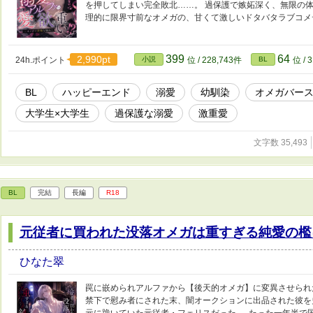
を押してしまい完全敗北……。 過保護で嫉妬深く、無限の
理的に限界寸前なオメガの、甘くて激しいドタバタラブコメ
399
64
2,990pt
24h.ポイント
小説
位 / 228,743件
BL
位 / 
BL
ハッピーエンド
溺愛
幼馴染
オメガバー
大学生×大学生
過保護な溺愛
激重愛
文字数 35,493
BL
完結
長編
R18
元従者に買われた没落オメガは重すぎる純愛の檻
ひなた翠
罠に嵌められアルファから【後天的オメガ】に変異させられた
禁下で慰み者にされた末、闇オークションに出品された彼を
元に跪いていた元従者・フェリスだった 。 たった一年半で