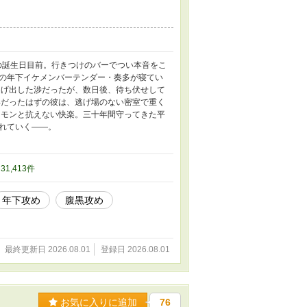
の誕生日目前。行きつけのバーでつい本音をこ
の年下イケメンバーテンダー・奏多が寝てい
逃げ出した渉だったが、数日後、待ち伏せして
年だったはずの彼は、逃げ場のない密室で重く
ロモンと抗えない快楽。三十年間守ってきた平
れていく――。
 31,413件
年下攻め
腹黒攻め
最終更新日 2026.08.01
登録日 2026.08.01
お気に入りに追加
76