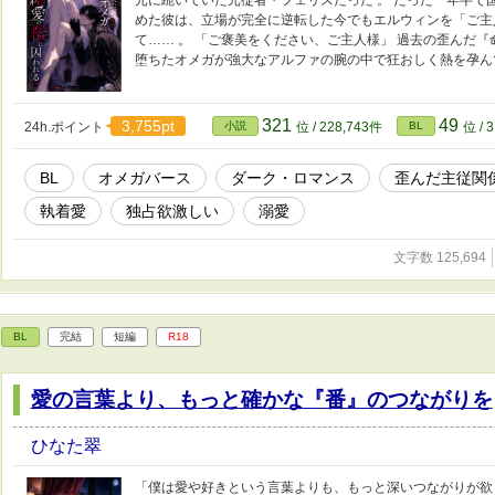
めた彼は、立場が完全に逆転した今でもエルウィンを「ご主
て…… 。 「ご褒美をください、ご主人様」 過去の歪んだ
堕ちたオメガが強大なアルファの腕の中で狂おしく熱を孕ん
321
49
3,755pt
24h.ポイント
小説
位 / 228,743件
BL
位 / 
BL
オメガバース
ダーク・ロマンス
歪んだ主従関
執着愛
独占欲激しい
溺愛
文字数 125,694
BL
完結
短編
R18
愛の言葉より、もっと確かな『番』のつながりを
ひなた翠
「僕は愛や好きという言葉よりも、もっと深いつながりが欲