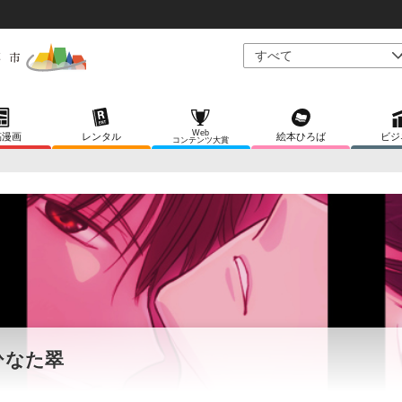
Web
稿漫画
レンタル
絵本ひろば
ビジ
コンテンツ大賞
ひなた翠