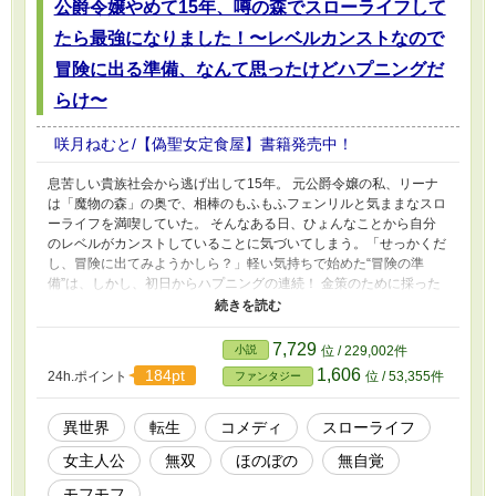
公爵令嬢やめて15年、噂の森でスローライフして
たら最強になりました！〜レベルカンストなので
冒険に出る準備、なんて思ったけどハプニングだ
らけ〜
咲月ねむと/【偽聖女定食屋】書籍発売中！
息苦しい貴族社会から逃げ出して15年。 元公爵令嬢の私、リーナ
は「魔物の森」の奥で、相棒のもふもふフェンリルと気ままなスロ
ーライフを満喫していた。 そんなある日、ひょんなことから自分
のレベルがカンストしていることに気づいてしまう。 ​「せっかくだ
し、冒険に出てみようかしら？」 ​軽い気持ちで始めた“冒険の準
備”は、しかし、初日からハプニングの連続！ 金策のために採った
薬草は、国宝級の秘薬で鑑定士が気絶。 街でチンピラに絡まれれ
ば、無自覚な威圧で撃退し、 初仕事では天災級の魔法でギルドの
備品を物理的に破壊！ 気づけばいきなり最高ランクの「Sランク冒
7,729
小説
位 / 229,002件
険者」に認定され、 ボロボロの城壁を「日曜大工のノリ」で修理
1,606
184pt
24h.ポイント
位 / 53,355件
ファンタジー
したら、神々しすぎる城塞が爆誕してしまった。 ​本人はいたって平
和に、堅実に、お金を稼ぎたいだけなのに、規格外の生活魔法は今
日も今日とて大暴走！ ついには帝国の精鋭部隊に追われる亡国の
異世界
転生
コメディ
スローライフ
王子様まで保護してしまい、私の「冒険の準備」は、いつの間にか
女主人公
無双
ほのぼの
無自覚
世界の運命を左右する壮大な旅へと変わってしまって……！？ ​これ
は、最強の力を持ってしまったおっとり元令嬢が、その力に全く気
モフモフ