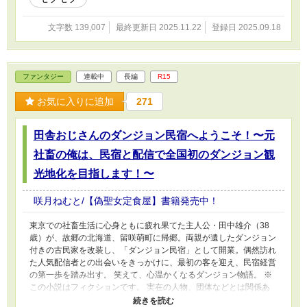
づかないまま、周囲に勘違いと畏怖と伝説を振りまいていく、勘違
いスローライフ・コメディ！ 本人はいつでも、至って真面目にお
文字数 139,007
最終更新日 2025.11.22
登録日 2025.09.18
掃除とお料理をしたいだけなんです。信じてください！
ファンタジー
連載中
長編
R15
お気に入りに追加
271
田舎おじさんのダンジョン民宿へようこそ！〜元
社畜の俺は、民宿と配信で全国初のダンジョン観
光地化を目指します！〜
咲月ねむと/【偽聖女定食屋】書籍発売中！
東京での社畜生活に心身ともに疲れ果てた主人公・田中雄介（38
歳）が、故郷の北海道、留咲萌町に帰郷。両親が遺したダンジョン
付きの古民家を改装し、「ダンジョン民宿」として開業。偶然訪れ
た人気配信者との出会いをきっかけに、最初の客を迎え、民宿経営
の第一歩を踏み出す。 笑えて、心温かくなるダンジョン物語。 ※
この小説はフィクションです。 実在の人物、団体などとは関係あ
りません。 日本を舞台に繰り広げますが、架空の地名、建造物が