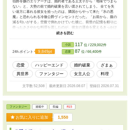
伯爵令嬢のエリアーナは、婚約者である王太子から「地味でつまら
ない」と、大勢の前で婚約破棄を言い渡されてしまう。 全てを失
い途方に暮れる彼女を拾ったのは、隣国からやって来た『氷の悪
魔』と恐れられる冷徹公爵ヴィンセントだった。 ​「お前から、腹の
減る匂いがする」 ​空腹で倒れかけていた彼に、前世の記憶を頼りに
作ったささやかな料理を渡したのが、彼女の運命を変えるきっかけ
となる。 ​公爵領で待っていたのは、気難しい最強の聖獣フェンリル
や、屈強な騎士団。しかし彼らは皆、エリアーナの作る温かく美味
しい「お弁当」の虜になってしまう！ ​これは、地味だと虐げられた
117
小説
位 / 229,002件
令嬢が、愛情たっぷりのお弁当で人々の胃袋と心を掴み、最高の幸
87
9,849pt
24h.ポイント
位 / 66,400件
恋愛
せを手に入れる、お腹も心も満たされる、ほっこり甘い物語。
恋愛
ハッピーエンド
婚約破棄
ざまぁ
異世界
ファンタジー
女主人公
料理
文字数 52,508
最終更新日 2026.08.07
登録日 2026.07.31
ファンタジー
連載中
長編
R15
お気に入りに追加
1,550