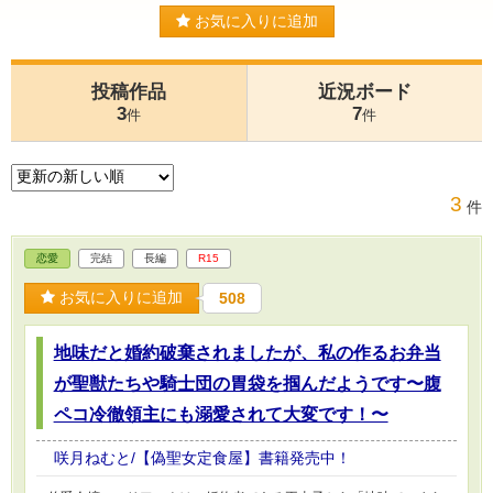
お気に入りに追加
投稿作品
近況ボード
3
7
件
件
3
件
恋愛
完結
長編
R15
お気に入りに追加
508
地味だと婚約破棄されましたが、私の作るお弁当
が聖獣たちや騎士団の胃袋を掴んだようです〜腹
ペコ冷徹領主にも溺愛されて大変です！〜
咲月ねむと/【偽聖女定食屋】書籍発売中！