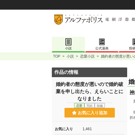
小説
公式漫画
投
TOP
>
小説
>
恋愛小説
>
婚約者の態度が悪い
作品の情報
婚
婚約者の態度が悪いので婚約破
棄を申し出たら、えらいことに
神
なりました
貴
恋愛
完結
短編
彼
お気に入り追加
折
「
お気に入り
1,461