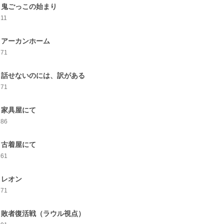
6 鬼ごっこの始まり
311
7 アーカンホーム
271
8 話せないのには、訳がある
271
9 家具屋にて
286
0 古着屋にて
261
1 レオン
271
2 敗者復活戦（ラウル視点）