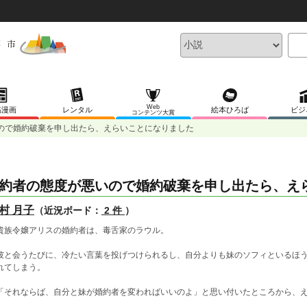
Web
稿漫画
レンタル
絵本ひろば
ビジ
コンテンツ大賞
ので婚約破棄を申し出たら、えらいことになりました
約者の態度が悪いので婚約破棄を申し出たら、え
村 月子
（近況ボード：
2 件
）
族令嬢アリスの婚約者は、毒舌家のラウル。
と会うたびに、冷たい言葉を投げつけられるし、自分よりも妹のソフィといるほう
れてしまう。
それならば、自分と妹が婚約者を変わればいいのよ」と思い付いたところから、え