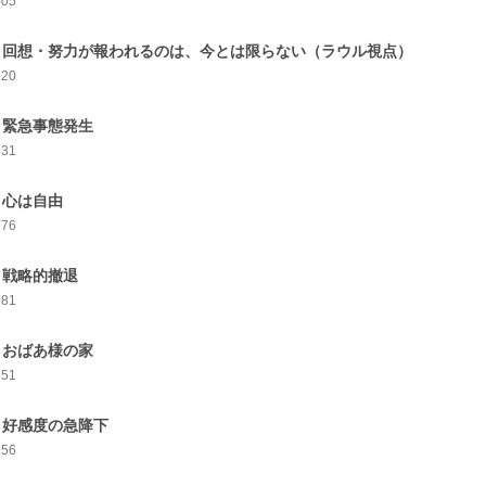
405
0 回想・努力が報われるのは、今とは限らない（ラウル視点）
320
1 緊急事態発生
431
2 心は自由
376
3 戦略的撤退
381
4 おばあ様の家
351
5 好感度の急降下
356