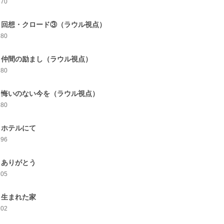
170
6 回想・クロード③（ラウル視点）
180
7 仲間の励まし（ラウル視点）
180
8 悔いのない今を（ラウル視点）
180
9 ホテルにて
196
0 ありがとう
205
1 生まれた家
202