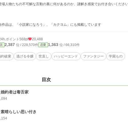
場人物たちの不可解な言動の裏に何があるのか、謎解き感覚でお付き合いくださ
当作品は、「小説家になろう」、「カクヨム」にも掲載しています
24h.ポイント
568pt
20,488
2,387
1,363
位 / 228,570件
位 / 66,310件
説
恋愛
婚約破棄
逃げる令嬢
世直し
ハッピーエンド
ファンタジー
学園もの
目次
1 婚約者は毒舌家
1,094
2 素晴らしい思い付き
1,154