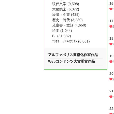
1
現代文学 (9,598)
大衆娯楽 (6,072)
経済・企業 (439)
歴史・時代 (3,230)
1
児童書・童話 (4,650)
絵本 (1,044)
BL (31,382)
1
ｴｯｾｲ・ﾉﾝﾌｨｸｼｮﾝ (8,861)
アルファポリス書籍化作家作品
1
Webコンテンツ大賞受賞作品
2
2
2