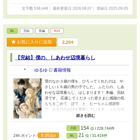
愛の推しに溺愛されています』書籍化、心か
ら、ありがとうございます！
文字数 538,448
最終更新日 2026.08.07
登録日 2025.09.05
BL
完結
長編
R15
お気に入りに追加
2,204
【完結】僕の、しあわせ辺境暮らし
* ゆるゆ
書籍情報
雪のなか３歳の僕を、ひろってくれたのは、や
さしい１６歳の男の子でした。 ふたりの、しあ
わせな辺境暮らし、はじまります！ 本編、完結
済です。 応援してくださった皆さまに感謝の気
もちをこめて、ぽて と むーちゃん感謝祭
で、おまけのお話を更新しています。 ふたりの
動画をつくりました！ プロフのwebサイトから
飛べるので、もしよかったら、お話と一緒に楽
しんでくださったら、とてもうれしいです！ 表
154
小説
位 / 228,744件
紙や動画にはAIを使っていますが、小説にはAIを
21
8,053pt
24h.ポイント
位 / 31,416件
BL
使っておりません 皆さまの応援のおかげで『も