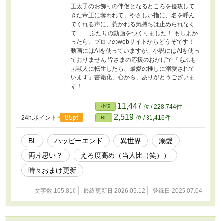
王太子のお飾りの伴侶となるところを侵攻して
きた帝王に奪われて、やさしい指に、名を呼ん
でくれる声に、惹かれる気持ちは止められなく
て…… ふたりの動画をつくりました！ もしよか
ったら、プロフのwebサイトからどうぞです！
動画にはAIを使っていますが、小説にはAIを使っ
ておりません 皆さまの応援のおかげで『もふも
ふ獣人に転生したら、最愛の推しに溺愛されて
います』書籍化、心から、ありがとうございま
す！
11,447
小説
位 / 228,744件
2,519
85pt
24h.ポイント
位 / 31,416件
BL
BL
ハッピーエンド
異世界
溺愛
両片思い？
えろ度高め（当人比（笑））
時々おまけ更新
文字数 105,810
最終更新日 2026.05.12
登録日 2025.07.04