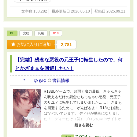
文字数 138,282
最終更新日 2026.05.10
登録日 2025.09.21
BL
完結
長編
R18
お気に入りに追加
2,781
【完結】残念な悪役の元王子に転生したので、何
とかざまぁを回避したい！
* ゆるゆ
書籍情報
R18BLゲームで、頭弱く魔力最低、きゃんきゃ
ん吠えるだけの残念なちっちゃい悪役、元王子
のリユィに転生してしまいました……！ ざまぁ
を回避するために、がんばるよ！ R18なお話に
は*がついています。 ディゼが動画になりまし
た！ ディーだけ（笑） プロフのwebサイトか
ら飛べるので、もしよかったら！ 再生リストの
つめあわせのところからどうぞです。 表紙や動
画にはAIを使っていますが、小説にはAIを使って