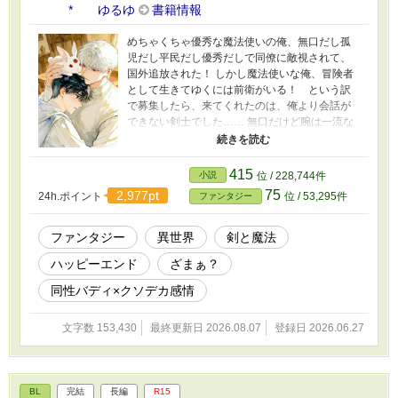
* ゆるゆ
書籍情報
めちゃくちゃ優秀な魔法使いの俺、無口だし孤
児だし平民だし優秀だしで同僚に敵視されて、
国外追放された！ しかし魔法使いな俺、冒険者
として生きてゆくには前衛がいる！ という訳
で募集したら、来てくれたのは、俺より会話が
できない剣士でした…… 無口だけど腕は一流な
ふたりの無双がはじまる──！ と、いい
な……！ ふたりの動画をつくりました。プロフ
のwebサイトから、もしよかったら！ 動画や表
415
小説
位 / 228,744件
紙にはAIを使用していますが、小説にAIは使用し
75
2,977pt
24h.ポイント
位 / 53,295件
ファンタジー
ておりません 設定、構想、文章、校正、検索や
資料集めも、よく被る命名も（笑）すべて *
ゆるゆ です！
ファンタジー
異世界
剣と魔法
ハッピーエンド
ざまぁ？
同性バディ×クソデカ感情
文字数 153,430
最終更新日 2026.08.07
登録日 2026.06.27
BL
完結
長編
R15