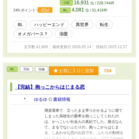
16,931
小説
位 / 228,744件
4,081
42pt
24h.ポイント
位 / 31,416件
BL
BL
ハッピーエンド
異世界
転生
オメガバース？
溺愛
文字数 41,609
最終更新日 2026.05.14
登録日 2025.12.27
BL
完結
短編
お気に入りに追加
724
【完結】抱っこからはじまる恋
* ゆるゆ
書籍情報
満員電車で、立ったまま寄りかかるように寝て
しまった高校生の愛希を抱っこしてくれたの
は、かっこいい社会人の真紀でした。接点なん
て、まるでないふたりの、抱っこからはじま
る、しあわせな恋のお話です。 ふたりの動画を
つくりました！ もしよかったら、プロフのweb