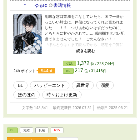
行目 テデの台詞が 正『お気をつけください』
* ゆるゆ
書籍情報
が 誤『気をつけください』に 書籍p274 １行
目 誤『レォンの瞳が、やさしくほそくな
地味な窓口業務をこなしていたら、国で一番か
る。。』句点が２つに 電子書籍、レンタルの
っこいい騎士に、伴侶になってくれと言われま
み 空白抜け p124 後ろから６行目 正『のばし
した……！？ つりあわないはずだったのに、
ゅ！ お肉』が 誤『のばしゅ！お肉』に すべ
とろとろに甘やかされて…… 感想欄ネタバレ配
ての書籍 書籍p283 後ろから６行目 正『ゲォル
慮できませんでした！ ごめんなさい！！
グ・ディア・ジェディス』が 誤『ゲォルグ・
『ほんとうは』まで読んでから、感想をご覧に
ディオ・ジェディス』に これはエラーで吹き飛
なってください。何の驚きもなくなります、た
んだ訳ではなく、全く気づいていませんでし
ぶん（笑） リクエストいただいて、おまけのお
た、ごめんなさい……！ p239 最終行 『腕
話でR18をお書きしたのでR18設定にしました。
1,372
小説
位 / 228,744件
輪』が『ブレスレット』 カタカナ変換忘れ ご
R18のお話には * がついています。 ふたりの
217
944pt
めんなさい！ 今後、増刷の機会があれば修正予
24h.ポイント
位 / 31,416件
BL
動画をつくりました！ プロフのwebサイトから
定です。 誠に、誠に、申しわけございません！
飛べるので、もしよかったら、お話と一緒に楽
でも眼鏡のないセバはとてもかっこ可愛く！
しんでくださったら、とてもうれしいです！ 表
BL
ハッピーエンド
異世界
溺愛
ほぼ全文書き直しは、骨折した肩で（笑）めち
紙や動画にはAIを使っていますが、小説にはAIを
ゃくちゃがんばったので！ もしよかったら無料
ほのぼの
時々おまけ更新
使っておりません 皆さまの応援のおかげで『も
部分だけでも楽しんでくださったら、とても、
ふもふ獣人に転生したら、最愛の推しに溺愛さ
とてもうれしいです！ 皆の動画はプロフのWeb
れています』書籍化、心から、ありがとうござ
文字数 148,841
最終更新日 2026.07.31
登録日 2025.06.21
サイトからどうぞです！ 動画にはAIを使ってい
います！
ますが、小説にはAIを使っておりません 書籍に
AI絵は一切ございません
BL
完結
長編
R15