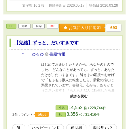
文字数 16,278
最終更新日 2026.05.17
登録日 2026.03.28
BL
完結
長編
R18
お気に入りに追加
693
【完結】ずっと、だいすきです
* ゆるゆ
書籍情報
はじめてお逢いしたときから、あなたのもので
した。 どんなことがあっても、ずっと、あなた
だけが、だいすきです。 皆さまの応援のおかげ
で『もふもふ獣人に転生したら、最愛の推しに
溺愛されています』書籍化、心から、ありがと
うございます！ 『もふもふ獣人に転生したら最
愛の推しに溺愛されています』のジゼの父ゲォ
ルグ×家令長セバです。 このお話だけで、お読み
いただけます！ ゲォルグとセバの動画もあがっ
14,552
小説
位 / 228,744件
ているので、もしよかったら、プロフのwebサ
3,356
56pt
24h.ポイント
位 / 31,416件
BL
イトからどうぞです！ 動画にはAIを使っていま
すが、小説にはAIを使っておりません
BL
ハッピーエンド
異世界
両片思い？