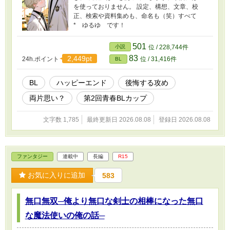
を使っておりません。 設定、構想、文章、校
正、検索や資料集めも、命名も（笑）すべて
* ゆるゆ です！
501
小説
位 / 228,744件
83
2,449pt
24h.ポイント
位 / 31,416件
BL
BL
ハッピーエンド
後悔する攻め
両片思い？
第2回青春BLカップ
文字数 1,785
最終更新日 2026.08.08
登録日 2026.08.08
ファンタジー
連載中
長編
R15
お気に入りに追加
583
無口無双─俺より無口な剣士の相棒になった無口
な魔法使いの俺の話─