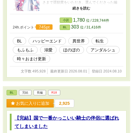
さまで奨励賞をいただき、選んでくださった編
集部の皆さま、多大なるご尽力をたまわりまし
た編集者さま、応援してくださった皆さまのお
かげで！ もふもふリトとジゼを、本にしてい
1,780
小説
位 / 228,744件
ただきました！ すばらしいイラストを描いて
303
745pt
24h.ポイント
位 / 31,416件
BL
くださったのはサマミヤアカザさまです。 web
版３人称から書籍１人称になり、折れた肩で
（笑）ほぼ全文書き直し、新しいエピソードが
BL
ハッピーエンド
異世界
転生
たくさん入って３７６Pです。 ①書店さま（ア
もふもふ
溺愛
ほのぼの
アンダルシュ
ニメイトチェーン各店（一部店舗を除く）、首
都圏の一部書店 さま）の共通特典は、おまけの
時々おまけ更新
お話の投票で1位に輝きました！ ゲオセバがリ
トを応援するお話で、１３８７字、登場人物紹
文字数 495,928
最終更新日 2026.08.01
登録日 2024.08.10
介が表に印刷されたハガキサイズのイラストカ
ードです。アニメイト通販さまでは特典終了の
ようです、申しわけございません！ ②コミコミ
スタジオさま限定特典は、投票で2位！ ジゼリ
BL
完結
長編
R18
トレォンで、お菓子づくりのお話で、６４３１
字の小冊子です。コミコミスタジオさまでご購
お気に入りに追加
2,925
入の場合は①と②を１つずつ計２点の特典が今
もつきます！ ご購入の前に大切な、お詫びがご
ざいます！ ①私がお伝えし忘れたため、登場人
【完結】国で一番かっこいい騎士の伴侶に選ばれ
物紹介のセバに、眼鏡がありません！ ②最終稿
の修正が私のPCエラーで吹き飛び、誤植がござ
てしまいました
います！ 書籍のみの誤植 書籍p262 後ろから４