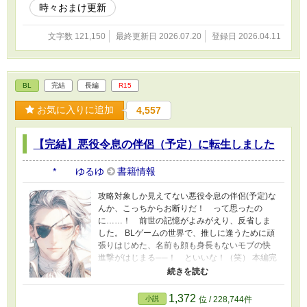
時々おまけ更新
文字数 121,150
最終更新日 2026.07.20
登録日 2026.04.11
BL
完結
長編
R15
お気に入りに追加
4,557
【完結】悪役令息の伴侶（予定）に転生しました
* ゆるゆ
書籍情報
攻略対象しか見えてない悪役令息の伴侶(予定)な
んか、こっちからお断りだ！ って思ったの
に……！ 前世の記憶がよみがえり、反省しま
した。 BLゲームの世界で、推しに逢うために頑
張りはじめた、名前も顔も身長もないモブの快
進撃がはじまる──！ といいな！（笑） 本編完
結済。 おまけのお話を時々更新しています。 皆
さまの応援のおかげで『もふもふ獣人に転生し
たら、最愛の推しに溺愛されています』書籍
1,372
小説
位 / 228,744件