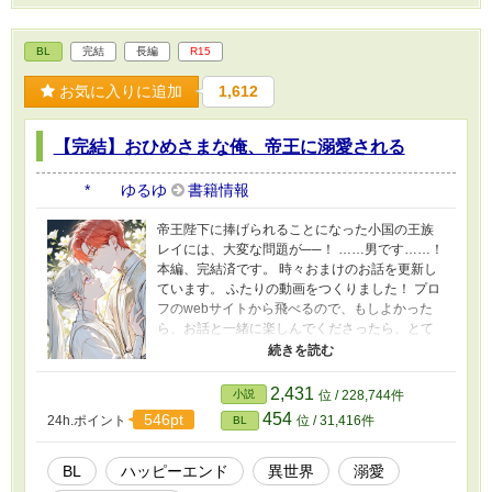
BL
完結
長編
R15
お気に入りに追加
1,612
【完結】おひめさまな俺、帝王に溺愛される
* ゆるゆ
書籍情報
帝王陛下に捧げられることになった小国の王族
レイには、大変な問題が──！ ……男です……！
本編、完結済です。 時々おまけのお話を更新し
ています。 ふたりの動画をつくりました！ プロ
フのwebサイトから飛べるので、もしよかった
ら、お話と一緒に楽しんでくださったら、とて
もうれしいです！ 表紙や動画にAIを使っていま
すが、小説にはAIを使っておりません 皆さまの
応援のおかげで『もふもふ獣人に転生したら、
2,431
小説
位 / 228,744件
最愛の推しに溺愛されています』書籍化、心か
454
546pt
24h.ポイント
位 / 31,416件
BL
ら、ありがとうございます！
BL
ハッピーエンド
異世界
溺愛