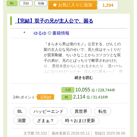
BL
完結
短編
お気に入りに追加
1,204
【完結】双子の兄が主人公で、困る
* ゆるゆ
書籍情報
『きらきら男は僕のモノ』公言する、ぴんくの
髪の主人公な兄のせいで、見た目はそっくりだ
が質実剛健、ちいさなことからコツコツとな双
子の弟が、兄のとばっちりで断罪されかけた
り、 悪役令息からいじわるされたり 、逆ハーレ
ムになりかけたりとか、ほんとに困る──！ 伴
侶（予定）いるので。……って思ってたの
に……！ ふたりの動画をつくりました！ プロフ
のwebサイトから飛べるので、もしよかった
10,055
小説
位 / 228,744件
ら、お話と一緒に楽しんでくださったら、とて
2,114
106pt
24h.ポイント
位 / 31,416件
BL
もうれしいです！ 動画にはAIを使っています
が、小説にはAIを使っておりません 皆さまの応
援のおかげで『もふもふ獣人に転生したら、最
BL
ハッピーエンド
異世界
転生
愛の推しに溺愛されています』書籍化、心か
溺愛
ざまぁ？
時々おまけ更新
ら、ありがとうございます！
文字数 55,332
最終更新日 2026.05.11
登録日 2025.06.06