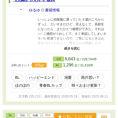
* ゆるゆ
書籍情報
いっしょに幼稚園に通っていた５歳のころから
ずっと、だいすきだけど、言えなくて。高校生
になったら、またひとつ秘密ができた。それは
── ご感想がうれしくて、すぐ承認してしまいネ
タバレ配慮できないので、ご覧になるときはお
気をつけください！ 驚きとかが消滅します
（笑） 皆さまの応援のおかげで『もふもふ獣人
に転生したら、最愛の推しに溺愛されていま
す』書籍化、心から、ありがとうございます！
6,643
小説
位 / 228,744件
ふたりの動画をつくりました！ もしよかった
1,296
205pt
24h.ポイント
位 / 31,416件
BL
ら、プロフのwebサイトからどうぞです！ 表紙
や動画にはAIを使っていますが、小説にはAIを使
っておりません
BL
ハッピーエンド
溺愛
​両片思い？
ほのぼの
青春BLカップ​
時々おまけ更新？
文字数 135,213
最終更新日 2026.05.18
登録日 2025.08.11
BL
完結
短編
R15
お気に入りに追加
205