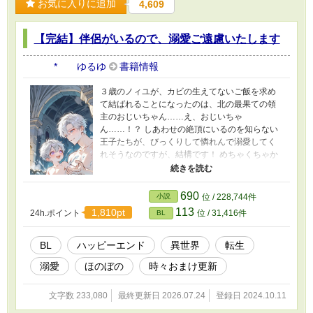
お気に入りに追加
4,609
【完結】伴侶がいるので、溺愛ご遠慮いたします
* ゆるゆ
書籍情報
３歳のノィユが、カビの生えてないご飯を求め
て結ばれることになったのは、北の最果ての領
主のおじいちゃん……え、おじいちゃ
ん……！？ しあわせの絶頂にいるのを知らない
王子たちが、びっくりして憐れんで溺愛してく
れそうなのですが、結構です！ めちゃくちゃか
っこよくて可愛い伴侶がいますので！ 本編完結
済。 おまけのお話を時々更新したりしていま
す。 皆さまの応援のおかげで『もふもふ獣人に
690
小説
位 / 228,744件
転生したら、最愛の推しに溺愛されています』
113
1,810pt
24h.ポイント
位 / 31,416件
BL
書籍化、心から、ありがとうございます！ ふた
りの動画をつくりました！ もしよかったら、プ
ロフのwebサイトからどうぞです！ 表紙や動画
BL
ハッピーエンド
異世界
転生
にはAIを使っていますが、小説にはAIを使ってお
溺愛
ほのぼの
時々おまけ更新
りません
文字数 233,080
最終更新日 2026.07.24
登録日 2024.10.11