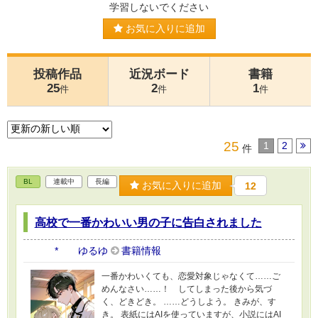
学習しないでください
お気に入りに追加
投稿作品
近況ボード
書籍
25
2
1
件
件
件
25
1
2
件
BL
連載中
長編
お気に入りに追加
12
高校で一番かわいい男の子に告白されました
* ゆるゆ
書籍情報
一番かわいくても、恋愛対象じゃなくて……ご
めんなさい……！ してしまった後から気づ
く、どきどき。 ……どうしよう。 きみが、す
き。 表紙にはAIを使っていますが、小説にはAI