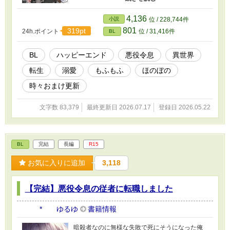
いますが、小説にはAIを使用しておりません 皆
さまの応援のおかげで『もふもふ獣人に転生し
4,136
小説
位 / 228,744件
たら、最愛の推しに溺愛されています』書籍
801
319pt
24h.ポイント
位 / 31,416件
BL
化、心から、ありがとうございます！
BL
ハッピーエンド
悪役令息
異世界
転生
溺愛
もふもふ
ほのぼの
時々おまけ更新
文字数 83,379
最終更新日 2026.07.17
登録日 2026.05.22
BL
完結
長編
R15
お気に入りに追加
3,118
【完結】悪役令息の従者に転職しました
* ゆるゆ
書籍情報
暗殺者なのに無様な失敗で死にそうになった俺