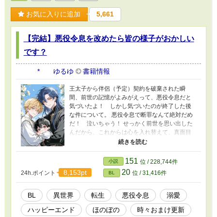
お気に入りに追加
5,661
【完結】悪役令息を改めたら皆の様子がおかしい
です？
* ゆるゆ
書籍情報
王太子から伴侶（予定）契約を破棄された瞬
間、前世の記憶がよみがえって、悪役令息だと
気づいたよ！ しかし気づいたのが終了した後
な件について。 悪役令息で断罪なんて絶対だめ
だ！ 泣いちゃう！ せっかく前世を思い出した
んだから、これからは心を入れ替えて、真面目
にがんばっていこう！ と思ったんだけど……
あれ？ 皆やさしい？ 主人公はあっちだよ
ー？ 本編完結済です。 おまけのお話を更新して
151
小説
位 / 228,744件
います。 皆の動画をつくりました！ プロフの
20
8,153pt
24h.ポイント
位 / 31,416件
BL
webサイトから飛べるので、もしよかったら、
お話と一緒に楽しんでくださったら、とてもう
れしいです！ 表紙や動画にAIを使っています
BL
異世界
転生
悪役令息
溺愛
が、小説にはAIを使っておりません 皆さまの応
ハッピーエンド
ほのぼの
時々おまけ更新
援のおかげで『もふもふ獣人に転生したら、最