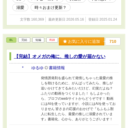
溺愛
時々おまけ更新？
文字数 160,369
最終更新日 2026.05.16
登録日 2025.01.24
BL
完結
短編
R18
お気に入りに追加
710
【完結】オメガの俺に、推しの愛が届かない
* ゆるゆ
書籍情報
発情誘発剤を盛られて発情しちゃった最愛の推
しを助けるために、がんばってみたら、推しが
追いかけてきてるみたいだけど、幻覚だよね？
ふたりの動画をつくりました！ もしよかった
ら、プロフのwebサイトからどうぞです！ 動画
にはAIを使っていますが、小説にはAIを使ってお
りません 皆さまの応援のおかげで『もふもふ獣
人に転生したら、最愛の推しに溺愛されていま
す』書籍化、心から、ありがとうございます！