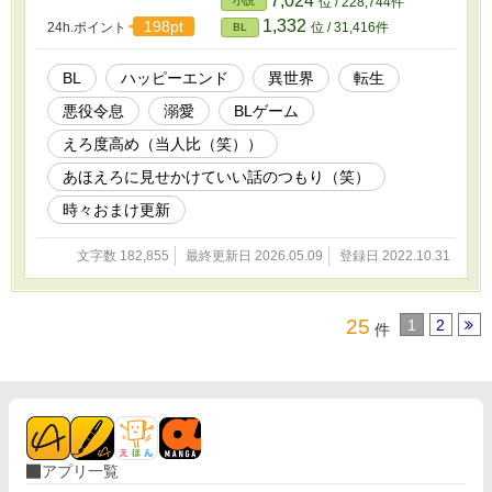
7,024
小説
位 / 228,744件
おりません 皆さまの応援のおかげで『もふもふ
1,332
198pt
24h.ポイント
位 / 31,416件
BL
獣人に転生したら、最愛の推しに溺愛されてい
ます』書籍化、心から、ありがとうございま
す！
BL
ハッピーエンド
異世界
転生
悪役令息
溺愛
BLゲーム
えろ度高め（当人比（笑））
あほえろに見せかけていい話のつもり（笑）
時々おまけ更新
文字数 182,855
最終更新日 2026.05.09
登録日 2022.10.31
25
1
2
件
アプリ一覧