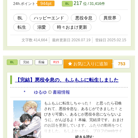
化、心から、ありがとうございます！ 皆の動画
217
944pt
24h.ポイント
位 / 31,416件
BL
をつくりました！ もしよかったら、プロフの
webサイトからどうぞです。 表紙や動画にはAI
を使っていますが、小説にはAIを使っておりま
BL
ハッピーエンド
悪役令息
異世界
せん
転生
溺愛
時々おまけ更新
文字数 414,664
最終更新日 2026.07.19
登録日 2025.02.15
BL
完結
長編
R15
お気に入りに追加
753
【完結】悪役令息の、もふもふに転生しました
* ゆるゆ
書籍情報
もふもふに転生しちゃった！ と思ったら召喚
されて、悪役令息な、あるじができました！ と
びきり可愛い、あるじが悪役令息にならないよ
うに、がんばるよ！ 本編、完結済です。 おまけ
のお話を更新しています。 ふたりの動画をつく
りました。 もしよかったら、プロフのwebサイ
トからどうぞです！ 表紙や動画にAIを使用して