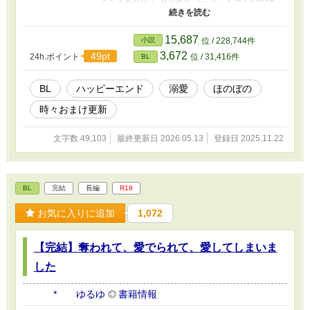
サイトからどうぞです！ 動画にはAIを使ってい
ますが、小説にはAIを使っておりません BLove
さまの第2回BL小説漫画コンテストで『文が癒さ
15,687
小説
位 / 228,744件
れるで賞』をいただきました。応援してくださ
3,672
49pt
24h.ポイント
位 / 31,416件
BL
った皆さまのおかげです。ありがとうございま
す！ 皆さまの応援のおかげで『もふもふ獣人に
転生したら、最愛の推しに溺愛されています』
BL
ハッピーエンド
溺愛
ほのぼの
書籍化、心から、ありがとうございます！
時々おまけ更新
文字数 49,103
最終更新日 2026.05.13
登録日 2025.11.22
BL
完結
長編
R18
お気に入りに追加
1,072
【完結】奪われて、愛でられて、愛してしまいま
した
* ゆるゆ
書籍情報