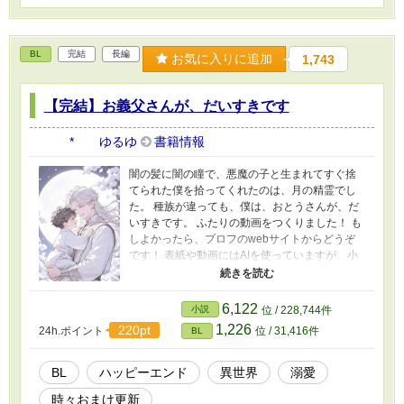
BL
完結
長編
お気に入りに追加
1,743
【完結】お義父さんが、だいすきです
* ゆるゆ
書籍情報
闇の髪に闇の瞳で、悪魔の子と生まれてすぐ捨
てられた僕を拾ってくれたのは、月の精霊でし
た。 種族が違っても、僕は、おとうさんが、だ
いすきです。 ふたりの動画をつくりました！ も
しよかったら、プロフのwebサイトからどうぞ
です！ 表紙や動画にはAIを使っていますが、小
説にはAIを使っておりません 皆さまの応援のお
かげで『もふもふ獣人に転生したら、最愛の推
しに溺愛されています』書籍化、心から、あり
6,122
小説
位 / 228,744件
がとうございます！
1,226
220pt
24h.ポイント
位 / 31,416件
BL
BL
ハッピーエンド
異世界
溺愛
時々おまけ更新