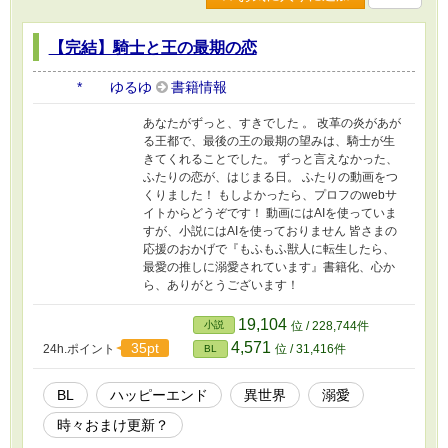
【完結】騎士と王の最期の恋
* ゆるゆ
書籍情報
あなたがずっと、すきでした 。 改革の炎があが
る王都で、最後の王の最期の望みは、騎士が生
きてくれることでした。 ずっと言えなかった、
ふたりの恋が、はじまる日。 ふたりの動画をつ
くりました！ もしよかったら、プロフのwebサ
イトからどうぞです！ 動画にはAIを使っていま
すが、小説にはAIを使っておりません 皆さまの
応援のおかげで『もふもふ獣人に転生したら、
最愛の推しに溺愛されています』書籍化、心か
ら、ありがとうございます！
19,104
小説
位 / 228,744件
4,571
35pt
24h.ポイント
位 / 31,416件
BL
BL
ハッピーエンド
異世界
溺愛
時々おまけ更新？