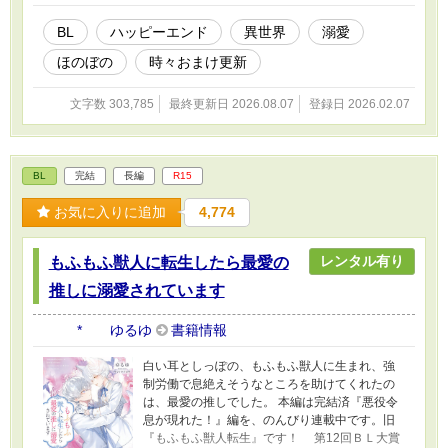
ふもふ獣人に転生したら、最愛の推しに溺愛さ
れています』書籍化、心から、ありがとうござ
BL
ハッピーエンド
異世界
溺愛
います！
ほのぼの
時々おまけ更新
文字数 303,785
最終更新日 2026.08.07
登録日 2026.02.07
BL
完結
長編
R15
お気に入りに追加
4,774
レンタル有り
もふもふ獣人に転生したら最愛の
推しに溺愛されています
* ゆるゆ
書籍情報
白い耳としっぽの、もふもふ獣人に生まれ、強
制労働で息絶えそうなところを助けてくれたの
は、最愛の推しでした。 本編は完結済『悪役令
息が現れた！』編を、のんびり連載中です。旧
『もふもふ獣人転生』です！ 第12回ＢＬ大賞