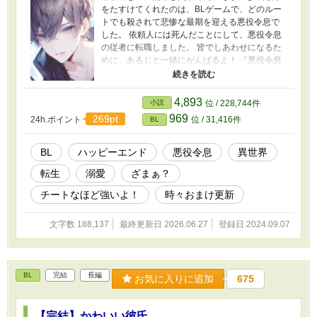
をたすけてくれたのは、BLゲームで、どのルー
トでも殺されて悲惨な最期を迎える悪役令息で
した。 依頼人には死んだことにして、悪役令息
の従者に転職しました。 皆でしあわせになるた
めに、あるじと一緒にがんばるよ！ 『悪役令息
を改めたら皆の様子がおかしいです？』のカイ
の師匠も 『悪役令息の伴侶（予定）に転生しま
した』のトマの師匠も、このお話の主人公、透
4,893
小説
位 / 228,744件
夜です！ 舞踏会編では『もふもふ獣人に転生し
969
269pt
24h.ポイント
位 / 31,416件
BL
たら最愛の推しに溺愛されています』と『伴侶
がいるので溺愛ご遠慮いたします』にも出張し
ました！（笑） 表紙にはAIを使っていますが、
BL
ハッピーエンド
悪役令息
異世界
小説にはAIを使っておりません 皆さまの応援の
転生
溺愛
ざまぁ？
おかげで『もふもふ獣人に転生したら、最愛の
推しに溺愛されています』書籍化、心から、あ
チートなほど強いよ！
時々おまけ更新
りがとうございます！
文字数 188,137
最終更新日 2026.06.27
登録日 2024.09.07
BL
完結
長編
お気に入りに追加
675
【完結】かわいい彼氏