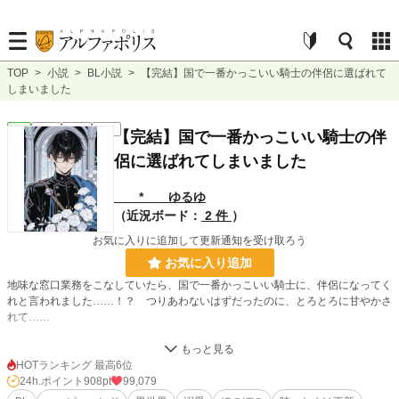
TOP
>
小説
>
BL小説
>
【完結】国で一番かっこいい騎士の伴侶に選ばれて
しまいました
BL
完結
長編
R18
【完結】国で一番かっこいい騎士の伴
侶に選ばれてしまいました
* ゆるゆ
（近況ボード：
2 件
）
お気に入りに追加して更新通知を受け取ろう
お気に入り追加
地味な窓口業務をこなしていたら、国で一番かっこいい騎士に、伴侶になってく
れと言われました……！？ つりあわないはずだったのに、とろとろに甘やかさ
れて……
感想欄ネタバレ配慮できませんでした！ ごめんなさい！！
HOTランキング 最高6位
『ほんとうは』まで読んでから、感想をご覧になってください。何の驚きもなく
24h.ポイント
908pt
99,079
なります、たぶん（笑）