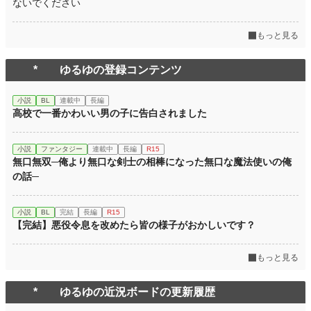
ないでください
もっと見る
* ゆるゆの登録コンテンツ
小説
BL
連載中
長編
高校で一番かわいい男の子に告白されました
小説
ファンタジー
連載中
長編
R15
無口無双─俺より無口な剣士の相棒になった無口な魔法使いの俺
の話─
小説
BL
完結
長編
R15
【完結】悪役令息を改めたら皆の様子がおかしいです？
もっと見る
* ゆるゆの近況ボードの更新履歴