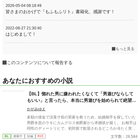
2026-05-04 08:18:49
皆さまのおかげで『もふもふリト』書籍化、感謝です！
2022-08-27 21:30:40
はじめまして！
もっと見る
このコンテンツについて報告する
あなたにおすすめの小説
【BL】惚れた男に嫌われたくなくて「男遊びならして
もいい」と言ったら、本当に男遊びを始められて絶望し
ている侯爵令息の話
かがみゆえ
多額の借金で没落寸前の実家を救うため、結婚相手を探していた
男爵令息のラキにカムグロス侯爵家から求婚状が届く。 お相手は
同性のディートリヒで、初対面で歓迎されるどころか冷たく突き
放されてしまう。 『必要最低限関わるな』 『愛人を作るな』
文字数：28,584
BL
連載中
短編
R15
『男遊びならしてもいい』 ディートリヒから実家の借金を完済す