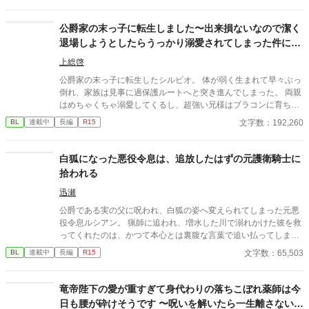
る条件を言われたラキは、学園で令息たちとの交流を満喫中。 褒
め上手なラキの周りには可愛い令息が集まり、推し活状態に。 一
公爵家の末っ子に転生しました〜出来損ないなので潔く
方、ディートリヒだけが嫉妬で胃を痛める日々。 ラキへの恋心を
退場しようとしたらうっかり溺愛されてしまった件につ
隠し続けた不器用侯爵令息に、幸せな未来は訪れるのか？ .
いて〜
上総啓
公爵家の末っ子に転生したシルビオ。 体が弱く生まれて早々ぶっ
倒れ、家族は見事に過保護ルートへと突き進んでしまった。 両親
はめちゃくちゃ溺愛してくるし、超強い兄様はブラコンに育ち弟
絶対守るマンに……。 せっかくファンタジーの世界に転生したん
文字数：192,260
BL
連載中
長編
R15
だから魔法も使えたり？と思ったら、我が家に代々伝わる上位氷
魔法が俺にだけ使えない？ しかも俺に使える魔法は氷魔法じゃな
く『神聖魔法』？というか『神聖魔法』を操れるのは神に選ばれ
白狐になった悪役令息は、追放したはずの元護衛騎士に
た愛し子だけ……？ どうせ余命幾ばくもない出来損ないなら仕方
拾われる
ない、お荷物の僕はさっさと今世からも退場しよう……と思って
たのに？ 偶然騎士たちを神聖魔法で救って、何故か天使と呼ばれ
迅瀬
て崇められたり。終いには帝国最強の狂血皇子に溺愛されて囲わ
公爵である実の父に呪われ、白狐の姿へ変えられてしまった元悪
れちゃったり……いやいやちょっと待て。魔王様、主神様、まさ
役令息ルシアン。 猟師に追われ、増水した川で溺れかけた彼を救
かアンタらも？ ……ってあれ、なんかめちゃくちゃ囲われてな
ってくれたのは、かつて本心とは裏腹な言葉で追い払ってしまっ
い？？ ――― 病弱ならどうせすぐ死ぬかー。ならちょっとばかし
た元護衛騎士・カイルだった。 正体を知られれば、今度こそ嫌わ
文字数：65,503
BL
連載中
長編
R15
遊んでもいいよね？と自由にやってたら無駄に最強な奴らに溺愛
れるかもしれない――正体を隠すルシアンと、白狐の仕草に懐か
されちゃってた受けの話。 ※別名義で連載していた作品になりま
しい面影を見い出していくカイル。 もふもふ白狐になった不器用
す。 (名義を統合しこちらに移動することになりました)
な元悪役令息と、今も主人を忘れられない一途な元護衛騎士が、
竜帝陛下の愛が重すぎて身代わりの落ちこぼれ薬師は今
ゆっくりと心を通わせていく再会・溺愛ファンタジーBLです。 ※
日も腰が砕けそうです 〜呪いを解いたら一生離さないと