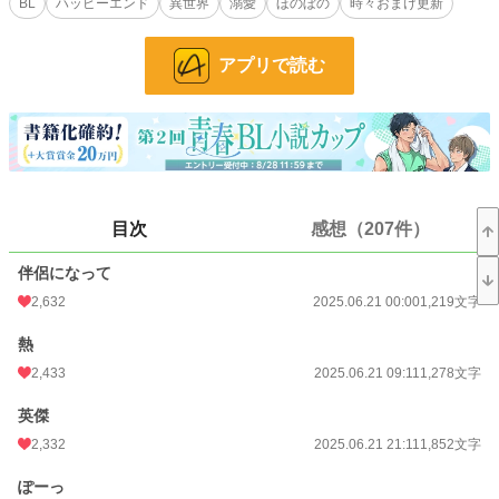
BL
ハッピーエンド
異世界
溺愛
ほのぼの
時々おまけ更新
リクエストいただいて、おまけのお話でR18をお書きしたのでR18設定にしまし
た。
アプリで読む
R18のお話には * がついています。
ふたりの動画をつくりました！
プロフのwebサイトから飛べるので、もしよかったら、お話と一緒に楽しんでく
ださったら、とてもうれしいです！
表紙や動画にはAIを使っていますが、小説にはAIを使っておりません
目次
感想（207件）
皆さまの応援のおかげで『もふもふ獣人に転生したら、最愛の推しに溺愛されて
います』書籍化、心から、ありがとうございます！
伴侶になって
2,632
2025.06.21 00:00
1,219文字
小説
1,535 位 / 228,787 件
熱
BL
253 位 / 31,416 件
2,433
2025.06.21 09:11
1,278文字
お気に入り
2,925
英傑
24h.ポイント
908 pt
2,332
2025.06.21 21:11
1,852文字
文字数
148,841
ぽーっ