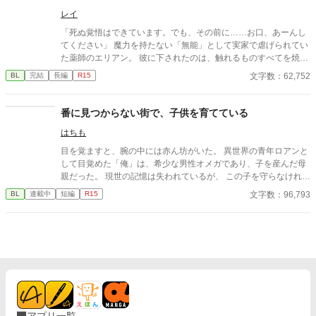
表紙や校正に生成AIを使用しています。
宣言されました〜
レイ
「死ぬ覚悟はできています。でも、その前に……お口、あーんし
てください」 魔力を持たない「無能」として実家で虐げられてい
た薬師のエリアン。 彼に下されたのは、触れるものすべてを焼き
尽くす「死の竜帝」ヴァレリウスへの、身代わりの婚姻だった。
文字数：62,752
BL
完結
長編
R15
番に見つからない街で、子供を育てている
はちも
目を覚ますと、腕の中には赤ん坊がいた。 異世界の青年ロアンと
して目覚めた「俺」は、希少な男性オメガであり、子を産んだ母
親だった。 現世の記憶は失われているが、 この子を守らなければ
ならない、という想いだけははっきりと残っている。 街の人々に
文字数：96,793
BL
連載中
短編
R15
助けられ、魔石への魔力注入で生計を立てながら、 ロアンと息子
カイルは、番のいない街で慎ましく暮らしていく。 だが、行方不
明の番を探す噂が、静かに近づいていた。 再会は望まない。 今は
ただ、この子との生活を守りたい。 これは、番から逃げたオメガ
が、 選び直すまでの物語。 ※本編全て完結しました
アプリ一覧