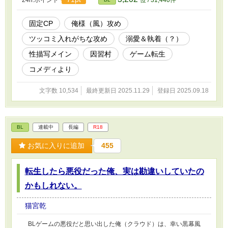
24h.ポイント
位 / 31,440件
固定CP
俺様（風）攻め
ツッコミ入れがちな攻め
溺愛＆執着（？）
性描写メイン
因習村
ゲーム転生
コメディより
文字数 10,534
最終更新日 2025.11.29
登録日 2025.09.18
BL
連載中
長編
R18
お気に入りに追加
455
転生したら悪役だった俺、実は勘違いしていたの
かもしれない。
猫宮乾
BLゲームの悪役だと思い出した俺（クラウド）は、幸い黒幕風