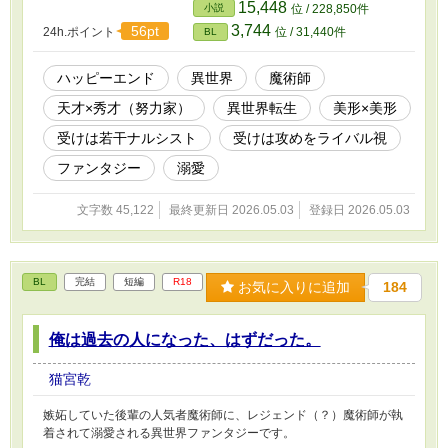
15,448
小説
位 / 228,850件
3,744
56pt
24h.ポイント
位 / 31,440件
BL
ハッピーエンド
異世界
魔術師
天才×秀才（努力家）
異世界転生
美形×美形
受けは若干ナルシスト
受けは攻めをライバル視
ファンタジー
溺愛
文字数 45,122
最終更新日 2026.05.03
登録日 2026.05.03
BL
完結
短編
R18
お気に入りに追加
184
俺は過去の人になった、はずだった。
猫宮乾
嫉妬していた後輩の人気者魔術師に、レジェンド（？）魔術師が執
着されて溺愛される異世界ファンタジーです。