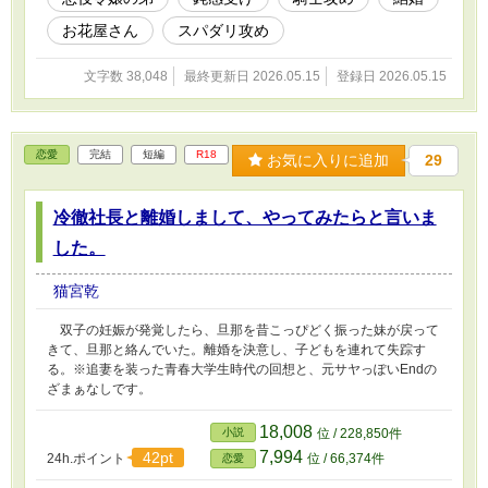
お花屋さん
スパダリ攻め
文字数 38,048
最終更新日 2026.05.15
登録日 2026.05.15
恋愛
完結
短編
R18
お気に入りに追加
29
冷徹社長と離婚しまして、やってみたらと言いま
した。
猫宮乾
双子の妊娠が発覚したら、旦那を昔こっぴどく振った妹が戻って
きて、旦那と絡んでいた。離婚を決意し、子どもを連れて失踪す
る。※追妻を装った青春大学生時代の回想と、元サヤっぽいEndの
ざまぁなしです。
18,008
小説
位 / 228,850件
7,994
42pt
24h.ポイント
位 / 66,374件
恋愛