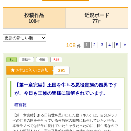
投稿作品
近況ボード
108
77
件
件
108
1
2
3
4
5
件
BL
連載中
長編
R18
お気に入りに追加
291
【第一章完結】王国を牛耳る悪役貴族の四男です
が、今日も王族の皆様に誤解されています。
猫宮乾
【第一章完結】ある日前世を思い出した僕（ネル）は、自分がラノ
ベの世界の国を牛耳っている侯爵家の四男に転生していたと悟る。
本来ラノベでは語学に長けていたキャラだったのに、転生者なので
そんな頭脳もなく、実に平均的な能力しか持ち合わせていなかっ