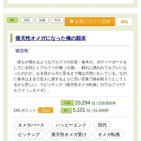
BL
完結
短編
R18
お気に入りに追加
341
後天性オメガになった俺の顛末
猫宮乾
誰もが憧れるようなアルファの社長・春木の、ボディーガードを
している同じくアルファの俺（七瀬）。戯れに誘われてセフレにな
ったのだが、なる前から今に至るまで俺は片想いをしている。なの
に春木はまるで恋人に接するように甘い言葉で絡め取ろうとしてく
るから苦しい。※ビッチング（後天性オメガ転換）のアルファ×ア
ルファ（→オメガ）。
20,294
小説
位 / 228,850件
5,101
35pt
24h.ポイント
位 / 31,440件
BL
オメガバース
ハッピーエンド
現代
ビッチング
後天性オメガ受け
オメガ転換