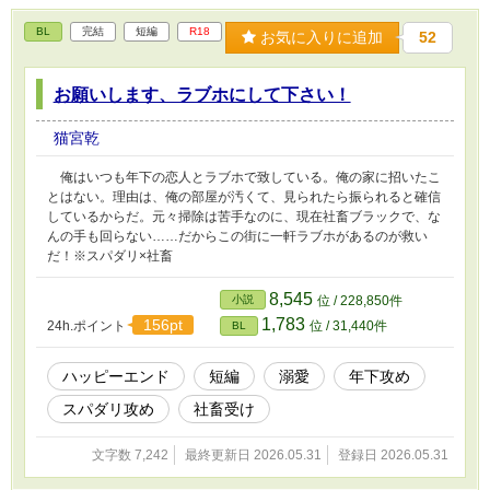
BL
完結
短編
R18
お気に入りに追加
52
お願いします、ラブホにして下さい！
猫宮乾
俺はいつも年下の恋人とラブホで致している。俺の家に招いたこ
とはない。理由は、俺の部屋が汚くて、見られたら振られると確信
しているからだ。元々掃除は苦手なのに、現在社畜ブラックで、な
んの手も回らない……だからこの街に一軒ラブホがあるのが救い
だ！※スパダリ×社畜
8,545
小説
位 / 228,850件
1,783
156pt
24h.ポイント
位 / 31,440件
BL
ハッピーエンド
短編
溺愛
年下攻め
スパダリ攻め
社畜受け
文字数 7,242
最終更新日 2026.05.31
登録日 2026.05.31