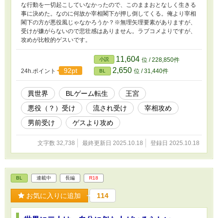
な行動を一切起こしていなかったので、このままおとなしく生きる
事に決めた。なのに何故か宰相閣下が押し倒してくる。俺より宰相
閣下の方が悪役風じゃなかろうか？※無理矢理要素がありますが、
受けが嫌がらないので悲壮感はありません。ラブコメよりですが、
攻めが比較的ゲスいです。
11,604
小説
位 / 228,850件
2,650
92pt
24h.ポイント
位 / 31,440件
BL
異世界
BLゲーム転生
王宮
悪役（？）受け
流され受け
宰相攻め
男前受け
ゲスより攻め
文字数 32,738
最終更新日 2025.10.18
登録日 2025.10.18
BL
連載中
長編
R18
お気に入りに追加
114