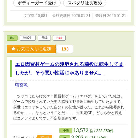
ボディーガード受け
スパダリ社長攻め
文字数 10,881
最終更新日 2026.01.21
登録日 2026.01.21
BL
連載中
長編
R18
お気に入りに追加
193
エロ因習村ゲームの陵辱される脇役に転生してま
したが、そう悪い性活じゃありません。
猫宮乾
ツッコミだらけのエロ因習村ゲーム（エロゲ）をしていた俺は、
ゲームで陵辱されていた男の脇役宝野祭理に転生していたようで、
前世（エロゲをしていた自分）の記憶が甦った。これから陵辱され
るのか……。なんということだ……。※固定CP、どちらかと言え
ばコメディよりです。不定期更新です。
13,572
小説
位 / 228,850件
3,202
71pt
BL