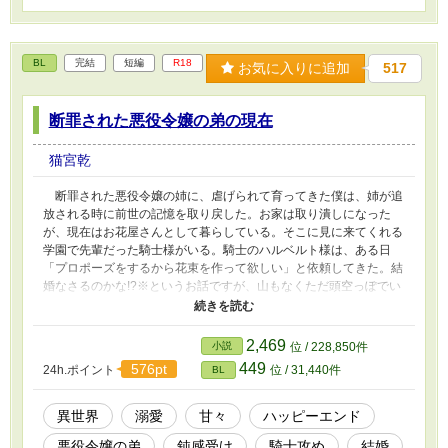
BL
完結
短編
R18
お気に入りに追加
517
断罪された悪役令嬢の弟の現在
猫宮乾
断罪された悪役令嬢の姉に、虐げられて育ってきた僕は、姉が追
放される時に前世の記憶を取り戻した。お家は取り潰しになった
が、現在はお花屋さんとして暮らしている。そこに見に来てくれる
学園で先輩だった騎士様がいる。騎士のハルベルト様は、ある日
「プロポーズをするから花束を作って欲しい」と依頼してきた。結
婚なさるのかな!?※というお話ですが、山もなくただ頭空っぽでい
ちゃいちゃする話が書きたかったので、いちゃいちゃしているのみ
です。頭空っぽでご覧頂けると嬉しいです。
2,469
小説
位 / 228,850件
449
576pt
24h.ポイント
位 / 31,440件
BL
異世界
溺愛
甘々
ハッピーエンド
悪役令嬢の弟
鈍感受け
騎士攻め
結婚