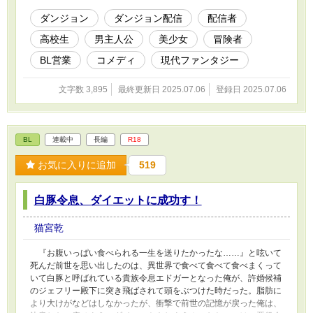
ダンジョン
ダンジョン配信
配信者
高校生
男主人公
美少女
冒険者
BL営業
コメディ
現代ファンタジー
文字数 3,895
最終更新日 2025.07.06
登録日 2025.07.06
BL
連載中
長編
R18
お気に入りに追加
519
白豚令息、ダイエットに成功す！
猫宮乾
『お腹いっぱい食べられる一生を送りたかったな……』と呟いて
死んだ前世を思い出したのは、異世界で食べて食べて食べまくって
いて白豚と呼ばれている貴族令息エドガーとなった俺が、許婚候補
のジェフリー殿下に突き飛ばされて頭をぶつけた時だった。脂肪に
より大けがなどはしなかったが、衝撃で前世の記憶が戻った俺は、