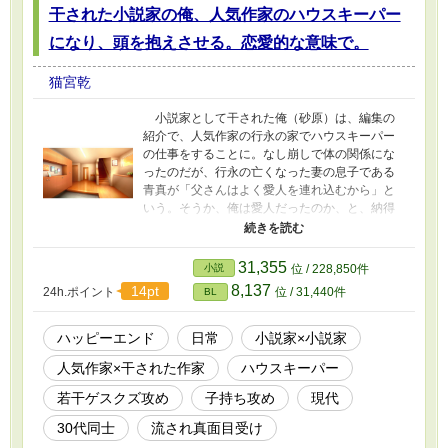
干された小説家の俺、人気作家のハウスキーパー
になり、頭を抱えさせる。恋愛的な意味で。
猫宮乾
小説家として干された俺（砂原）は、編集の
紹介で、人気作家の行永の家でハウスキーパー
の仕事をすることに。なし崩しで体の関係にな
ったのだが、行永の亡くなった妻の息子である
青真が「父さんはよく愛人を連れ込むから」と
いう。そうか、俺は愛人だったのか、と、納得
する。※若干ゲスクズチャラ男よりの攻めが、
流されやすいけれど肝心なところでは流されな
い真面目な受けに、愛情を信じてもらえず頭を
31,355
小説
位 / 228,850件
抱えるお話です。
8,137
14pt
24h.ポイント
位 / 31,440件
BL
ハッピーエンド
日常
小説家×小説家
人気作家×干された作家
ハウスキーパー
若干ゲスクズ攻め
子持ち攻め
現代
30代同士
流され真面目受け