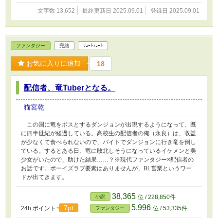
文字数 13,652
最終更新日 2025.09.01
登録日 2025.09.01
ファンタジー
完結
ｼｮｰﾄｼｮｰﾄ
お気に入りに追加
18
配信者、竜Tuberとなる。
猫宮乾
この国に竜をボスとするダンジョンが出現するようになって、既
に四半世紀が経過している。高校生の配信者の俺（永良）は、収益
が少なくて食べられないので、バイトでダンジョンに行き竜を倒し
ている。するとある日、竜に敗北しそうになっているイケメンと美
少女がいたので、助けた結果……？※現代ファンタジー×配信者の
お話です。ボーイズラブ要素はありませんが、BL営業というワー
ドが出てきます。
38,365
小説
位 / 228,850件
5,996
7pt
24h.ポイント
位 / 53,335件
ファンタジー