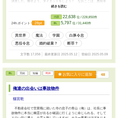
決意した。痩せよう。ダイエットをしよう！ なおここは、悪役令
息物のボーイズラブアニメの世界であり、多分それの悪役令息は我
が弟だが、その当たりはよく知らない。※という異世界ファンタジ
ーです。幼少時開始です。
22,638
小説
位 / 228,850件
5,797
28pt
24h.ポイント
位 / 31,440件
BL
異世界
魔法
学園
白豚令息
悪役令息
婚約破棄？
断罪？
文字数 17,056
最終更新日 2025.05.12
登録日 2025.05.09
BL
完結
短編
R18
お気に入りに追加
48
俺達の出会いは事故物件
猫宮乾
不動産会社で営業職に就いた寺の息子の青山（俺）は、社長に事
故物件に本当に幽霊が出るか確認に行くように命じられる。そして
エロい目に遭う。※霊と致していますが、ホラー要素はほぼありま