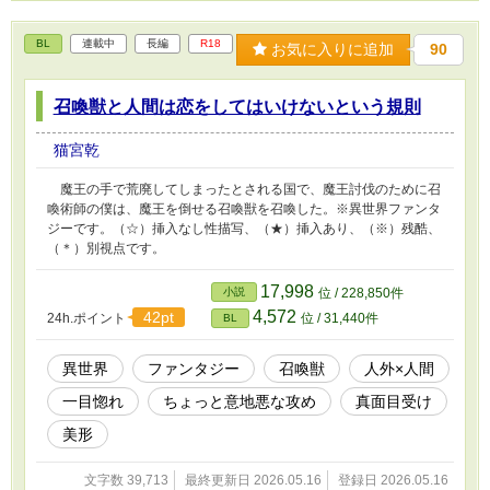
BL
連載中
長編
R18
お気に入りに追加
90
召喚獣と人間は恋をしてはいけないという規則
猫宮乾
魔王の手で荒廃してしまったとされる国で、魔王討伐のために召
喚術師の僕は、魔王を倒せる召喚獣を召喚した。※異世界ファンタ
ジーです。（☆）挿入なし性描写、（★）挿入あり、（※）残酷、
（＊）別視点です。
17,998
小説
位 / 228,850件
4,572
42pt
24h.ポイント
位 / 31,440件
BL
異世界
ファンタジー
召喚獣
人外×人間
一目惚れ
ちょっと意地悪な攻め
真面目受け
美形
文字数 39,713
最終更新日 2026.05.16
登録日 2026.05.16