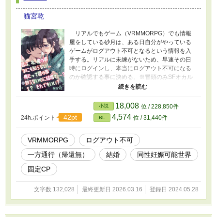
猫宮乾
リアルでもゲーム（VRMMORPG）でも情報
屋をしている砂月は、ある日自分がやっている
ゲームがログアウト不可となるという情報を入
手する。リアルに未練がないため、早速その日
時にログインし、本当にログアウト不可になる
のか確認する事に決める。※冒頭のみSFオカル
トですが、すぐにVRMMORPGログアウト不可
（一方通行帰還無し）になります。その後はタ
イトル通りの、情報屋の素性を隠して、結婚す
18,008
小説
位 / 228,850件
るお話です。
4,574
42pt
24h.ポイント
位 / 31,440件
BL
VRMMORPG
ログアウト不可
一方通行（帰還無）
結婚
同性妊娠可能世界
固定CP
文字数 132,028
最終更新日 2026.03.16
登録日 2024.05.28