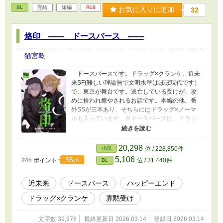
BL
完結
短編
R18
お気に入りに追加
32
烙印 ―― ドースバース ――
猫宮乾
ドースバースです。ドラッグ×クランケ。近未
来SF(難しい理論無で文明水準はほぼ現代です）
で、東京が舞台です。逃亡している受けが、攻
めに拾われ癒やされるお話です。本編の他、番
外SSが三本あり、そちらにはドラッグ×ノーマ
ルも入っています。※ドースバースは、ドラッ
グ・クランケ・ノーマルがいる派生バースで
す。さらっとですが血を飲む描写があります。
ただこの作品自体は、ドースバースをご存じな
20,298
小説
位 / 228,850件
くとも問題なくご覧頂けます。ハッピーエンド
5,106
35pt
24h.ポイント
位 / 31,440件
BL
です。個人誌からの再録です。
近未来
ドースバース
ハッピーエンド
ドラッグ×クランケ
寡黙受け
文字数 39,976
最終更新日 2026.03.14
登録日 2026.03.14