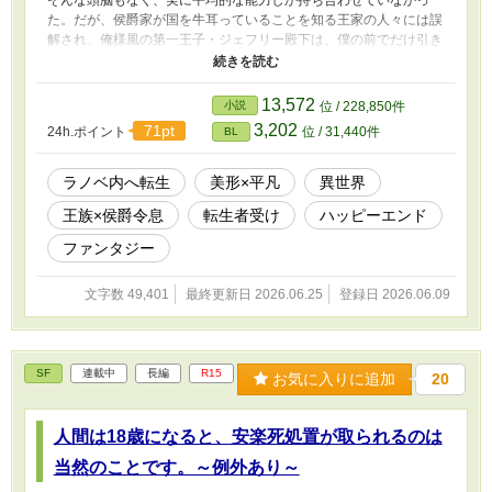
た。だが、侯爵家が国を牛耳っていることを知る王家の人々には誤
解され、俺様風の第一王子・ジェフリー殿下は、僕の前でだけ引き
つった顔で笑う。だが、次第に誤解が解けていき……？※美形×平
凡【第二章へと続きます】
13,572
小説
位 / 228,850件
3,202
71pt
24h.ポイント
位 / 31,440件
BL
ラノベ内へ転生
美形×平凡
異世界
王族×侯爵令息
転生者受け
ハッピーエンド
ファンタジー
文字数 49,401
最終更新日 2026.06.25
登録日 2026.06.09
SF
連載中
長編
R15
お気に入りに追加
20
人間は18歳になると、安楽死処置が取られるのは
当然のことです。～例外あり～