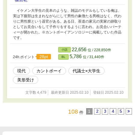
イケメン大学生の見本のような、雑誌のモデルもしている俺は、
実は下腹部は生まれながらにして男性の象徴たる男根はなく、代わ
りに男性膣という器官がある。ある日、茶道の家元の実家の跡取り
としてお見合いをして子作りをするように言われ、お見合いパーテ
ィーが開かれた。※カントボーイアンソロジーに掲載していた作品
です。
22,656
小説
位 / 228,850件
5,786
28pt
24h.ポイント
位 / 31,440件
BL
現代
カントボーイ
代議士×大学生
美形受け
文字数 4,479
最終更新日 2025.02.10
登録日 2025.02.10
108
1
2
3
4
5
件