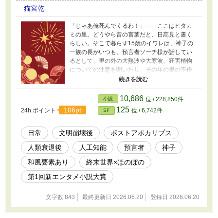
猫宮乾
「じゃあ俺死んでくるわ！」――ここはヒタカ
ミの里。どうやら昔の言葉だと、日高見と書く
らしい。そこで暮らす15歳のイワレは、神子の
一族の長がいつも、預言者ソーチ様が話してい
るとして、里の外の大熱波や大寒波、狂害植物
についての注意を聞いたり、その年の里の不作
や災害について耳にしたりしている。里の外に
は、昔の時代を滅ぼした多種多様な災害があ
る。イワレは主に大寒波で凍り付いている旧時
10,686
小説
位 / 228,850件
代の遺跡を見に忍び込むのが好きだ。ただしこ
125
106pt
24h.ポイント
位 / 6,742件
SF
んな自由も18歳まで。人間は18歳になると一部
の例外を除いて安楽死処置をさせられて、遺伝
子というのを残して灰になる。その遺伝子か
日常
文明崩壊後
ポストアポカリプス
ら、神子の一族が不思議な力で新たな赤子を里
人類衰退後
人工知能
預言者
神子
にもたらす。それが常識だ。その日も普通に過
ごしていたある日、イワレは神子一族の子ども
和風要素あり
終末世界×ほのぼの
であるカヨミと出会う。※終末×ほのぼの×和
（庶民は弥生、一部は平安頃の文化）のお話で
第1回新エンタメ小説大賞
す。ほのぼのエンドです（世界観が世界観です
ので大団円ということはないですが、個人的に
文字数 843
最終更新日 2026.06.20
登録日 2026.06.20
はハッピーエンドだと思ってます）