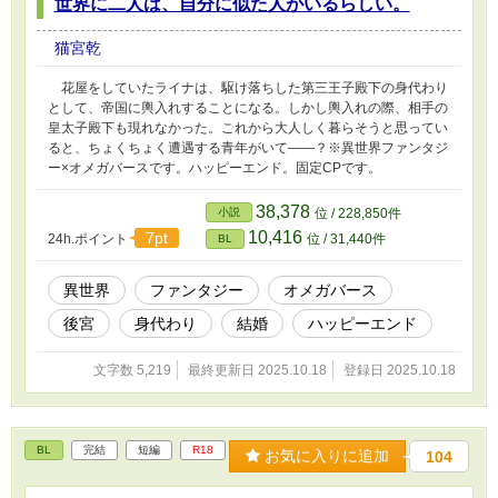
世界に二人は、自分に似た人がいるらしい。
猫宮乾
花屋をしていたライナは、駆け落ちした第三王子殿下の身代わり
として、帝国に輿入れすることになる。しかし輿入れの際、相手の
皇太子殿下も現れなかった。これから大人しく暮らそうと思ってい
ると、ちょくちょく遭遇する青年がいて――？※異世界ファンタジ
ー×オメガバースです。ハッピーエンド。固定CPです。
38,378
小説
位 / 228,850件
10,416
7pt
24h.ポイント
位 / 31,440件
BL
異世界
ファンタジー
オメガバース
後宮
身代わり
結婚
ハッピーエンド
文字数 5,219
最終更新日 2025.10.18
登録日 2025.10.18
BL
完結
短編
R18
お気に入りに追加
104