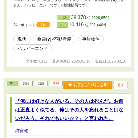
せん。ハッピーエンドです。8割性描写です。
38,378
小説
位 / 228,850件
10,416
7pt
24h.ポイント
位 / 31,440件
BL
現代
幽霊(?)×不動産屋
事故物件
ハッピーエンド
文字数 4,332
最終更新日 2025.02.10
登録日 2025.02.10
BL
完結
短編
R18
お気に入りに追加
83
『俺には好きな人がいる。その人は死んだ。お前
は正直よく似てる。俺はその人を忘れることはな
いだろう。それでもいいか？』と言われた。
猫宮乾