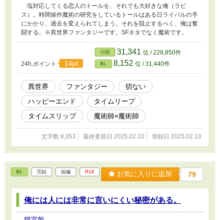
塩対応してくる恋人のトールを、それでも大好きな俺（ラピ
ス）。時間操作魔術の研究をしているトールはある日ライバルの手
にかかり、過去を変えられてしまう。それを阻止するべく、俺は奮
闘する。※異世界ファンタジーです。SFネタでなく魔術です。
31,341
小説
位 / 228,850件
8,152
14pt
24h.ポイント
位 / 31,440件
BL
異世界
ファンタジー
切ない
ハッピーエンド
タイムリープ
タイムスリップ
魔術師×魔術師
文字数 8,353
最終更新日 2025.02.10
登録日 2025.02.10
BL
完結
短編
R18
お気に入りに追加
79
俺には人には非常に言いにくい秘密がある。
猫宮乾