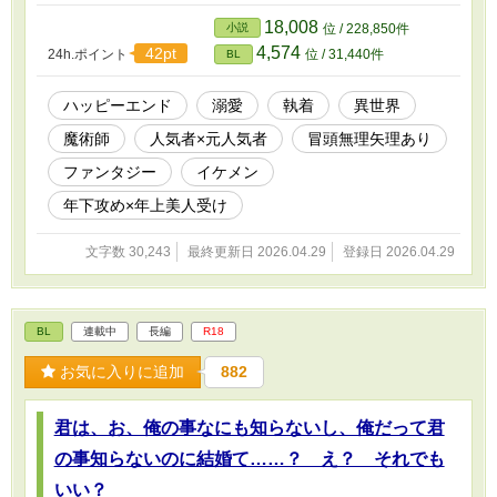
18,008
小説
位 / 228,850件
4,574
42pt
24h.ポイント
位 / 31,440件
BL
ハッピーエンド
溺愛
執着
異世界
魔術師
人気者×元人気者
冒頭無理矢理あり
ファンタジー
イケメン
年下攻め×年上美人受け
文字数 30,243
最終更新日 2026.04.29
登録日 2026.04.29
BL
連載中
長編
R18
お気に入りに追加
882
君は、お、俺の事なにも知らないし、俺だって君
の事知らないのに結婚て……？ え？ それでも
いい？