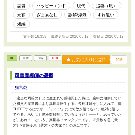
恋愛
ハッピーエンド
現代
追妻（風）
元鞘
ざまぁなし
誤解/浮気
すれ違い
短編
文字数 18,358
最終更新日 2026.05.12
登録日 2026.05.12
BL
完結
長編
R18
お気に入りに追加
219
司書魔導師の憂鬱
猫宮乾
適当な両親のもとに生まれて孤独死した俺は、魔術に傾倒してい
た祖父の魔道書により異世界転生する。各種才能を手に入れて、俺
TUEEEするはずが、『アイツ』には何故か勝てない。絶対に勝っ
てやる、あいつも俺を敵対視しているようだし――と、思っていた
が、あれ？ という、異世界ファンタジーです。※貴族令息（天
才）×貴族令息（秀才・努力家？）のお話です。