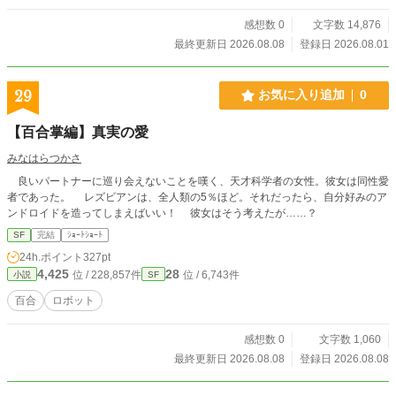
の三つ編みにしたワームブレイカー。 その名は「メディア」
本名は「メルディア・アンジェリス・ミルーカ」 絶滅して伝
感想数 0
文字数 14,876
説と化した種族《カトレア人古代種》の末裔であり、 失われ
最終更新日 2026.08.08
登録日 2026.08.01
た力「艶力（えんりょく）」を受け継ぐ存在 見た目はグラマ
ラスな美少女、しかし中身はまだ子供 無邪気さと最強の戦闘
能力を併せ持つ、幼さとセクシーさが同居した自由すぎるヒ
29
お気に入り追加
0
ーロー。 艶力をまとい、艶やかな光の刃を振るい、 どこまで
も無邪気に、しかしどこまでも強く。 メディアは今日もどこ
【百合掌編】真実の愛
かで、誰かの笑顔を守るために触手生物《ワーム》との終わ
る事のない戦いに身を投じるのだった。 ＊表紙画像はskebに
みなはらつかさ
て景山 きみよ様に依頼＊
良いパートナーに巡り会えないことを嘆く、天才科学者の女性。彼女は同性愛
者であった。 レズビアンは、全人類の5％ほど。それだったら、自分好みのア
ンドロイドを造ってしまえばいい！ 彼女はそう考えたが……？
SF
完結
ｼｮｰﾄｼｮｰﾄ
24h.ポイント
327pt
4,425
28
位 / 228,857件
位 / 6,743件
小説
SF
百合
ロボット
感想数 0
文字数 1,060
最終更新日 2026.08.08
登録日 2026.08.08