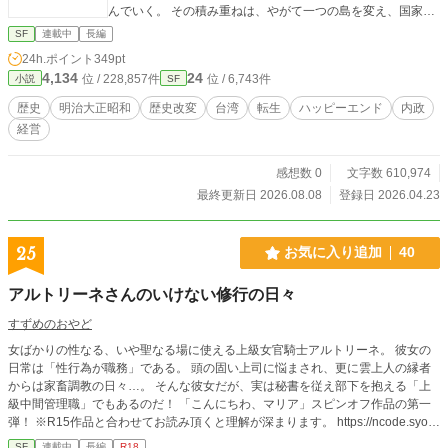
んでいく。 その積み重ねは、やがて一つの島を変え、国家を
支え、 ついには列強の均衡すら揺るがすことになる。 これ
SF
連載中
長編
は、温和な実務家の“お節介”が、 静かに歴史を書き換えてい
24h.ポイント
349pt
く物語。 ※本作は「小説家になろう」にて先行更新中です。
4,134
24
位 / 228,857件
位 / 6,743件
小説
SF
続きが気になる方はそちらもぜひ。
歴史
明治大正昭和
歴史改変
台湾
転生
ハッピーエンド
内政
経営
感想数 0
文字数 610,974
最終更新日 2026.08.08
登録日 2026.04.23
25
お気に入り追加
40
アルトリーネさんのいけない修行の日々
すずめのおやど
女ばかりの性なる、いや聖なる場に使える上級女官騎士アルトリーネ。 彼女の
日常は「性行為が職務」である。 頭の固い上司に悩まされ、更に雲上人の縁者
からは家畜調教の日々…。 そんな彼女だが、実は秘書を従え部下を抱える「上
級中間管理職」でもあるのだ！ 「こんにちわ、マリア」スピンオフ作品の第一
弾！ ※R15作品と合わせてお読み頂くと理解が深まります。 https://ncode.syos
etu.com/n6615gx/
SF
連載中
長編
R18