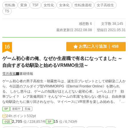
性転換
変身
TSF
女性化
女体化
性転換過程
女子高校生
TS
感想数 6
文字数 38,145
最終更新日 2022.08.08
登録日 2021.05.31
16
お気に入り追加
458
ゲーム初心者の俺、なぜか生産職で有名になってました ～
自由すぎる幼馴染と始めるVRMMO生活～
雪月夜狐
書籍情報
ゲーム初心者の男子高校生・朝霧悠斗は、誕生日プレゼントとして幼馴染二人か
ら、今話題のフルダイブ型VRMMORPG《Eternal Frontier Online》を贈られ
る。 しかし悠斗は、ゲームの知識がほとんどない超初心者。 レベル上げ？ 効
率プレイ？ レア装備周回？ そんな“ゲームの常識”を知らない悠斗は、自由奔放
な幼馴染たちに振り回されながら、マイペースにVR世界を楽しみ始める。 「ま
ずは拠点を整えたほうがよくないか？」 「この子、お腹空いてそうだな」 「壊
SF
連載中
長編
れたなら修理したほうが便利だろ？」 ――だが、その何気ない行動こそが、普
24h.ポイント
532pt
通のプレイヤーでは辿り着けない発見へと繋がっていた。 モンスター用のご飯
2,705
15
位 / 228,857件
位 / 6,743件
小説
SF
作り、便利な道具の開発、テイムした小さな魔物たちとの生活。 戦うより
も、“快適に遊ぶこと”を優先していたはずなのに、いつの間にか掲示板では有名