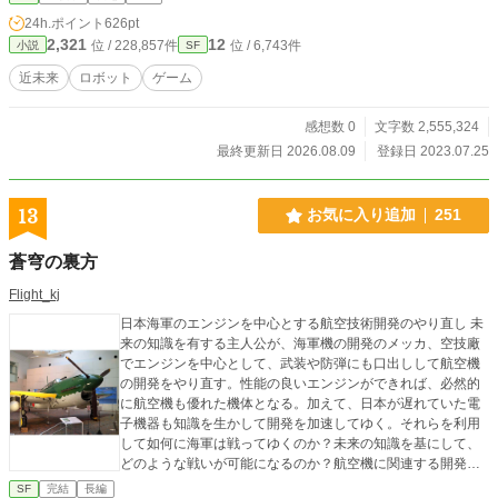
24h.ポイント
626pt
2,321
12
位 / 228,857件
位 / 6,743件
小説
SF
近未来
ロボット
ゲーム
感想数 0
文字数 2,555,324
最終更新日 2026.08.09
登録日 2023.07.25
13
お気に入り追加
251
蒼穹の裏方
Flight_kj
日本海軍のエンジンを中心とする航空技術開発のやり直し 未
来の知識を有する主人公が、海軍機の開発のメッカ、空技廠
でエンジンを中心として、武装や防弾にも口出しして航空機
の開発をやり直す。性能の良いエンジンができれば、必然的
に航空機も優れた機体となる。加えて、日本が遅れていた電
子機器も知識を生かして開発を加速してゆく。それらを利用
して如何に海軍は戦ってゆくのか？未来の知識を基にして、
どのような戦いが可能になるのか？航空機に関連する開発を
中心とした物語。カクヨムにも投稿しています。
SF
完結
長編