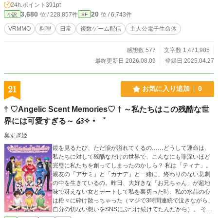
24h.ポイント
391pt
７０話【完結】 リョウの章＿３７１〜（書き溜め中） 2025
3,680
20
位 / 228,857件
位 / 6,743件
小説
SF
年04/27〜毎日更新 2025年11/04〜隔日更新 2026年02/01〜
毎日更新 2026年06/01〜隔日更新 2026年08/01〜章単位更新
VRMMO
料理
日常
複数ゲーム配信
主人公電子生命体
（章完結まで毎日） ＜遊んでいくゲーム一覧＞ Atlantis World
Online：ジャンルはＳＦパニックホラー Wonder Blink Onlin
感想数 577
文字数 1,471,905
e：ジャンルは本格ファンタジー Earth Project Online：ジャ
ンルは歴史体験シミュレーション Bottom Down Online：ジャ
最終更新日 2026.08.09
登録日 2025.04.27
ンルは開拓型ファンタジー ＜登場人物＞ ハヤテ ：
自称どこにでもいる普通の女の子 トキ ：自称し
っかりもの リノ ：自称クール系 ミルモ
21
お気に入り追加
0
：自称マスコット モミジ ：自称世話焼きお姉さ
ん ディノR２ ：放浪癖のある刀鍛冶 リョウ
† ♡Angelic Scent Memories♡ † ～私たちはこの残酷な世
：ハヤテが気になる男の子 ランディ ：リョウの友
界には可愛すぎる～ ໒꒱✧・゜
達 クトゥルフ ：ちくわ大明神！ ニャルラトホテプ：自
称苦労人 アザトース ：外に出たーい（出た） バグ・シ
臭すぎ姫
ャース ：食べるの大好き！ ショゴス ：推しができ
た！
鏡を見るたび、ただ涙が溢れてくるの……どうして運命は、
私たちに対して残酷なだけの世界で、こんなにも罪深いほど
完璧に私たちを創ってしまったのかしら？ 私は「ティナ」。
親友の「アサミ」と「カナデ」と一緒に、終わりのない悲劇
の中を生きているの。昨日、大好きな「お兄ちゃん」が超地
味で冴えない女とデートして私を裏切った時、私の水晶の心
は粉々に砕け散っちゃった（マジで3時間連続で泣きながら、
自分の切ない想いをSNSにぶつけ続けてたんだから）。 そん
なの重要じゃないって思うかもしれないけど、結局のとこ