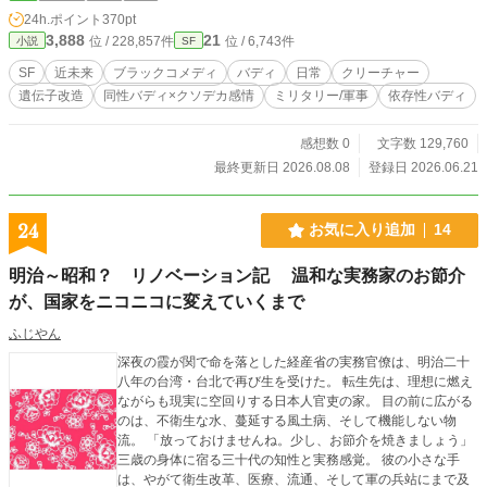
思っている。 そしてフェヴァは、戦うことでコォラを守り続
24h.ポイント
370pt
けていく。 ・小説家になろうにも投稿しています・
3,888
21
位 / 228,857件
位 / 6,743件
小説
SF
SF
近未来
ブラックコメディ
バディ
日常
クリーチャー
遺伝子改造
同性バディ×クソデカ感情
ミリタリー/軍事
依存性バディ
感想数 0
文字数 129,760
最終更新日 2026.08.08
登録日 2026.06.21
24
お気に入り追加
14
明治～昭和？ リノベーション記 温和な実務家のお節介
が、国家をニコニコに変えていくまで
ふじやん
深夜の霞が関で命を落とした経産省の実務官僚は、明治二十
八年の台湾・台北で再び生を受けた。 転生先は、理想に燃え
ながらも現実に空回りする日本人官吏の家。 目の前に広がる
のは、不衛生な水、蔓延する風土病、そして機能しない物
流。 「放っておけませんね。少し、お節介を焼きましょう」
三歳の身体に宿る三十代の知性と実務感覚。 彼の小さな手
は、やがて衛生改革、医療、流通、そして軍の兵站にまで及