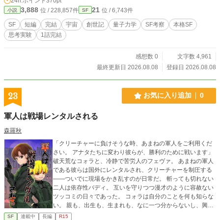
24h.ポイント
370pt
3,888
21
位 / 228,857件
位 / 6,743件
小説
SF
SF
短編
完結
宇宙
創世記
量子力学
SF考察
本格SF
思考実験
1話完結
感想数 0
文字数 4,961
最終更新日 2026.08.08
登録日 2026.08.08
23
お気に入り追加
0
軍人は戦場レンタルされる
森羅秋
「クリーチャーに負けそうな時、あまねの軍人をご利用くだ
さい。 アナタたちに変わり彼らが、勝利のために戦います」
破天荒なコォラと、冷静で苦労人のフェヴァ。 あまねの軍人
である彼らは国外にレンタルされ、クリーチャーを制圧する
――ついでに現場をかき乱すのが日常だ。 斬っても切れない
二人は依存性バディ。 互いを守りつつ漫才のように容赦ない
ツッコミの日々であった。 コォラは自分のことを何も知らな
い。 親も、出生も、生まれも、なに一つ分からないし、興味
もない。 彼の世界にフェヴァがいてくれれば、それで良いと
SF
連載中
長編
R15