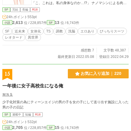
「こ、これは。私の身体なのか…!?」 ナノマシンによる肉体
改造によりアルフの身体は年端もいかない少女へと変容して
SF
完結
長編
R18
しまう。 怒りに震えるアルフ。調教師と呼ばれる男はそれを
24h.ポイント
553pt
見ながら言い放つ。 「お前は食事ではなく精液でしか栄養を
2,613
13
位 / 228,857件
位 / 6,743件
小説
SF
摂取出来ない身体になったんだよ」 こうしてアルフは089と
いう囚人番号を与えられ、雌奴隷として調教される第二の人
SF
近未来
女体化
TS
調教
洗脳
エロあり
ぴっちりスーツ
生を歩み始めた。 ※個人制作でコミカライズ版を配信しまし
レオタード
異世界
た。作品下部バナーでご検索ください！
感想数 7
文字数 48,387
最終更新日 2022.05.08
登録日 2022.04.29
15
お気に入り追加
220
一年後に女子高校生になる俺
ＭＮＳ
少子化対策の為にティーンエイジの男の子を女の子にして送り出す施設に入った
男の子の日記
SF
連載中
短編
R18
24h.ポイント
532pt
2,705
15
位 / 228,857件
位 / 6,743件
小説
SF