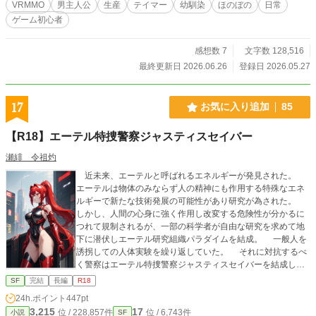
VRMMO
男主人公
生産
テイマー
幼馴染
ほのぼの
日常
人扱い。 『あの初心者クラフター、また変なもの作ってる』 『なんでそのモン
ゲーム初心者
スター懐いてるんだ？』 『攻略勢より楽しそうなのずるい』 ゲームだからこそ
味わえる、リアルな料理の匂い、素材の手触り、モンスターたちとの触れ合い。
これは、ゲーム初心者の少年が、自由すぎる幼馴染たちと一緒に、自分だけの楽
感想数 7
文字数 128,516
しみ方でVR世界を満喫していく、ほのぼの日常VRMMOファンタジー。
最終更新日 2026.06.26
登録日 2026.05.27
17
お気に入り追加
85
【R18】エーテル特捜警察ジャスティスセイバー
瀬緋 令祖灼
近未来、エーテルと呼ばれるエネルギーが発見された。
エーテルは物体のみならず人の精神にも作用する特殊なエネ
ルギーで新たな技術発展の可能性があり研究が為された。
しかし、人間の心身に強く作用し改変する危険性が分かるに
つれて規制されるが、一部の科学者が自由な研究を求めて地
下に潜伏しエーテル研究組織パラダイムを結成。 一般人を
誘拐しての人体実験を繰り返していた。 それに対抗するべ
く警察はエーテル特捜警察ジャスティスセイバーを結成しエ
ーテルを使った強化装備エーテルギアを纏った捜査員が日夜
SF
完結
長編
R18
パラダイム逮捕に向けて動いていた。 その一人ジャスティ
24h.ポイント
447pt
スレッドである晶は隊長である翔に大学時代から思慕を抱い
3,215
17
位 / 228,857件
位 / 6,743件
小説
SF
ていた。日々の捜査の中でも彼への思いは募っていき遂には