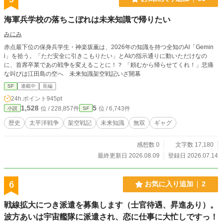
海軍兵学校の落ちこぼれは未来知識で帰りたい
みにみ
赤点最下位の保身兵学生・神楽坂薫は、2026年の知識を持つ全知のAI「Gemin
i」を拾う。「ただ安全に引きこもりたい」とAIの指示通りに動いただけなの
に、首席卒業であの戦争を変えることに！？ 「頼むから帰らせてくれ！」悲痛
な叫びは江田島の空へ 未来知識架空戦記いざ開幕
SF
連載中
長編
24h.ポイント
945pt
1,528
5
位 / 228,857件
位 / 6,743件
小説
SF
歴史
太平洋戦争
架空戦記
未来知識
無双
ギャグ
感想数 0
文字数 17,180
最終更新日 2026.08.09
登録日 2026.07.14
6
お気に入り追加
2
戦線拡大につき派遣を募集します（士官待遇、昇進あり）。
波方あいは宇宙艦隊に派遣され、恋に仕事に大忙しですっ！