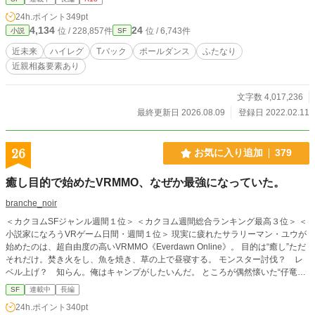
24h.ポイント
349pt
4,134
24
位 / 228,857件
位 / 6,743件
小説
SF
近未来
ハイレグ
Tバック
ポールダンス
ふたなり
近親相姦要素あり
文字数 4,017,236
最終更新日 2026.08.09
登録日 2022.02.11
26
お気に入り追加
379
癒し目的で始めたVRMMO、なぜか最強になっていた。
branche_noir
＜カクヨムSFジャンル週間１位＞ ＜カクヨム週間総合ランキング最高３位＞ ＜
小説家になろうVRゲーム日間・週間１位＞ 現実に疲れたサラリーマン・ユウが
始めたのは、超自由度の高いVRMMO《Everdawn Online》。 目的は“癒し”ただ
それだけ。焚き火をし、魚を焼き、草の上で昼寝する。 モンスター討伐？ レ
ベル上げ？ 知らん。俺はキャンプがしたいんだ。 ところが偶然懐いた“仔竜ル
ゥ”との出会いが、運命を変える。 テイムスキルなし、戦闘ログ0。それでもル
SF
連載中
長編
ゥは俺から離れない。 そして気づけば、森で焚き火してただけの俺が―― 「魔
24h.ポイント
340pt
物の軍勢を率いた魔王」と呼ばれていた……！？ 癒し系VRMMO生活、誤認さ