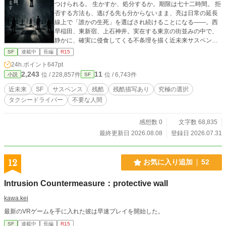
つけられる。 生かすか、処分するか。期限は七十二時間。 拒
否する方法も、逃げる先も分からないまま、亮は日常の延長
線上で「誰かの生死」を選ばされ続けることになる——。西
早稲田、東新宿、上石神井。実在する東京の街並みの中で、
静かに、確実に侵食してくる不条理を描く近未来サスペン
ス。
SF
連載中
長編
R15
24h.ポイント
647pt
2,243
11
位 / 228,857件
位 / 6,743件
小説
SF
近未来
SF
サスペンス
残酷
残酷描写あり
究極の選択
タクシードライバー
不要な人間
感想数 0
文字数 68,835
最終更新日 2026.08.08
登録日 2026.07.31
12
お気に入り追加
52
Intrusion Countermeasure：protective wall
kawa.kei
最新のVRゲームを手に入れた彼は早速プレイを開始した。
SF
連載中
長編
R15