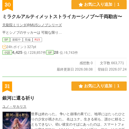
30
お気に入り追加
1
ミラクルアルティメットストライカーシノブ〜千両勘吉〜
天龍院ミリンダ@MUSシノブシリーズ
平とシノブのサッカーは 可能な限り…
SF
連載中
長編
R15
24h.ポイント
327pt
4,425
28
位 / 228,857件
位 / 6,743件
小説
SF
感想数 0
文字数 663,771
最終更新日 2026.08.08
登録日 2026.07.24
31
お気に入り追加
1
銀河に還る祈り
ユノ・サカリス
世界は終わった。 争いと崩壊の果てに、地球にはたったひと
りの少女が残された。 名はユナ。生きる術も、誰かに頼るこ
ともできない、幼い彼女のそばにあったのは、スマートフォ