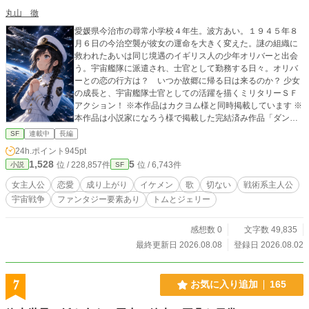
丸山 徹
愛媛県今治市の尋常小学校４年生。波方あい。１９４５年８
月６日の今治空襲が彼女の運命を大きく変えた。謎の組織に
救われたあいは同じ境遇のイギリス人の少年オリバーと出会
う。宇宙艦隊に派遣され、士官として勤務する日々。オリバ
ーとの恋の行方は？ いつか故郷に帰る日は来るのか？ 少女
の成長と、宇宙艦隊士官としての活躍を描くミリタリーＳＦ
アクション！ ※本作品はカクヨム様と同時掲載しています ※
本作品は小説家になろう様で掲載した完結済み作品「ダンス
部の愛ちゃん、戦闘スキルは皆無だけど、爆裂ヨーヨーでゴ
SF
連載中
長編
ブリン相手に無双しますよ。でも、本当に得意なのはダンス
24h.ポイント
945pt
と浄化魔法なんです」と同じ世界で進行するお話です ※一部
1,528
5
位 / 228,857件
位 / 6,743件
小説
SF
お話、登場人物が重複しています ※本作品には事実調査、ア
イディア出し、表紙画像、方言への翻訳にOpenAIのChatGPT
女主人公
恋愛
成り上がり
イケメン
歌
切ない
戦術系主人公
を使用しています
宇宙戦争
ファンタジー要素あり
トムとジェリー
感想数 0
文字数 49,835
最終更新日 2026.08.08
登録日 2026.08.02
7
お気に入り追加
165