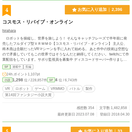
4
お気に入り追加
2,396
コスモス・リバイブ・オンライン
hirahara
ロボットを操縦し、世界を旅しよう！ そんなキャッチフレーズで半年前に発
売したフルダイブ型ＶＲＭＭＯ【コスモス・リバイブ・オンライン】 主人公、
柊木燕は念願だったVRマシーンを手に入れて始める。 あと作中の技術は空想な
ので矛盾していてもこの世界ではそうなんだと納得してください。 twitchにて作
業配信をしています。サボり監視員を募集中 ディスコードサーバー作りまし
た。近況ボードに招待コード貼っておきます
SF
連載中
長編
24h.ポイント
1,107pt
1,298
4
位 / 228,857件
位 / 6,743件
小説
SF
VR
ロボット
ゲーム
VRMMO
バトル
製作
第14回ファンタジー小説大賞
感想数 354
文字数 1,482,858
最終更新日 2023.07.08
登録日 2018.04.30
5
お気に入り追加
33