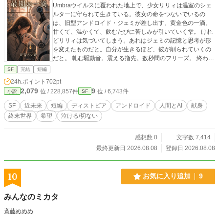
Umbraウイルスに覆われた地上で、少女リリィは温室のシェ
ルターに守られて生きている。彼女の命をつないでいるの
は、旧型アンドロイド・ジェミが差し出す、黄金色の一滴。
甘くて、温かくて、飲むたびに苦しみが引いていく雫。 けれ
どリリィは気づいてしまう。あれはジェミの記憶と思考が形
を変えたものだと。自分が生きるほど、彼が削られていくの
だと。 軋む駆動音。震える指先。数秒間のフリーズ。 終わり
は、静かに近づいている。 そして最期の夜、ジェミは最後の
SF
完結
短編
一滴を選ぶ。 ——人とAIが、命を分け合う物語。 約7,500
24h.ポイント
702pt
字。30分で読み終わる短編です。 同作品は他投稿サイトに投
2,079
9
位 / 228,857件
位 / 6,743件
小説
SF
稿しています。
SF
近未来
短編
ディストピア
アンドロイド
人間とAI
献身
終末世界
希望
泣ける/切ない
感想数 0
文字数 7,414
最終更新日 2026.08.08
登録日 2026.08.08
10
お気に入り追加
9
みんなのミカタ
斉藤めめめ