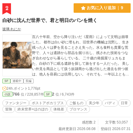
最後に生き残った者が勝者となる。優勝賞金は300万ドルという高額から、全世
2
お気に入り追加
9
界のゲーマーだけでなく、格闘家、軍隊からも注目される大会となった。 各
界のプロが競い合うことから、ネットではある噂が囁かれていた。それは……。
白砂に沈んだ世界で、君と明日のパンを焼く
『この大会で優勝した人物はネトゲ―最強のプレイヤーの称号を得ることができ
る』 あるものは富と名声を、あるものは魂の世界の邂逅を夢見て……参加者
玻璃 れにか
は様々な思いを胸に、戦いへと身を投じていくのであった。 ＊お話の都合上、
百八十年前、空から降り注いだ《星雨》によって文明は崩壊
会話が長文になることがあります。 その場合、読みやすさを重視するため、
した。 都市は白い砂に埋もれ、旧世界の機械は沈黙し、生き
改行や一行開けた文体にしていますので、ご容赦ください。 投稿日は不定
残った人々は夢を見ることさえ失った。水も食料も貴重な荒
期です
野で、人々は遺跡から部品を掘り出し、残された技術をつな
ぎ合わせながら暮らしている。 二十歳の発掘屋リュカもま
た、白砂の下に眠る遺跡を探して旅をする一人だった。 美し
い外見を商品として扱う奴隷商から逃げ出した過去を持つ彼
は、他人を容易には信用しない。 それでも、一年以上ともに
旅をしてきた大男セヴァンにだけは、背中を預けることがで
SF
連載中
長編
きた。 寡黙で穏やかなセヴァンは、常人離れした力を持ち、
24h.ポイント
1,776pt
乏しい食材から温かな料理を作る。 乾燥した砂根のスープ、
766
2
位 / 228,857件
位 / 6,743件
小説
SF
発酵草を練り込んだ平焼きパン、海を知らない二人が味わう
海のスープ。 明日さえ保証されない世界で、二人は食事を分
ファンタジー
ポストアポカリプス
ご飯もの
美少年
バディ
日常
け合いながら歩き続けていた。 ある日、遺跡から回収した黒
冒険
終末世界×ほのぼの
体格差
ブロマンス
い箱が、セヴァンの名に反応する。 失われた過去を求めて巨
大都市ナジュラへ向かった二人は、そこで水源の異常と、旧
世界の救援機構にまつわる秘密へ巻き込まれていく。そし
感想数 2
文字数 53,057
て、セヴァンの存在に関わる秘密が明らかになり――！？ こ
最終更新日 2026.08.08
登録日 2026.07.31
れは、終わった世界で火を絶やさず、二人分の食事を用意し