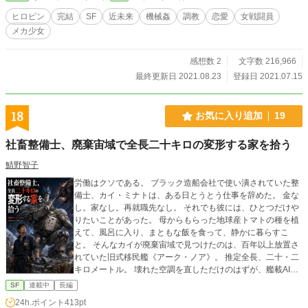
翔をおかずにオナニーを始めるまでになる。 その時、パラ
ヒロピン
完結
SF
近未来
機械姦
調教
恋愛
女戦闘員
ダイムのアジトの場所が後輩のジャスティスブルーのミーネ
メカ少女
からもたらされた。 早速ジャスティスセイバーはアジトに
向かっていくが。 エーテルによる人体改造、フタナリ、性
感帯増加、機械姦満載。 近未来SFR18小説ここに開幕 登
感想数 2
文字数 216,966
場人物紹介 翔：エーテルの若き研究者。その腕と頭脳を買わ
最終更新日 2021.08.23
登録日 2021.07.15
れジャスティスセイバーの隊長に 晶：翔のエーテル治療で助
けて貰った恩が恋に変わったヒロイン。ジャスティスレッド
として立ち向かう。 ミーネ：エーテルの研究者で翔の後輩。
18
お気に入り追加
19
パラダイムに誘拐され人体改造をされてしまった。 ピクシ
ブ、なろうのノクターンでも連載しています 若干恋愛要素
社畜整備士、廃棄宙域で全長二十キロの変形する家を拾う
あり ＊人体改造 強姦 レイプ 機械姦 拘束 拘束具 出
産 レズ 百合 近親姦 グロ表現あり
鯖野智子
労働はクソである。 ブラック造船会社で使い潰されていた整
備士、カイ・ミナトは、ある日とうとう仕事を辞めた。 金な
し。家なし。再就職先なし。 それでも彼には、ひとつだけや
りたいことがあった。 母からもらった地球産トマトの種を植
えて、風呂に入り、まともな飯を食って、静かに暮らすこ
と。 そんなカイが廃棄宙域で見つけたのは、百年以上放置さ
れていた旧式移民艦《アーク・ノア》。 推定全長、二十・二
キロメートル。 壊れた空調を直しただけのはずが、艦載AIノ
アにより、なぜかカイは暫定管理人として登録されてしま
SF
連載中
長編
う。 艦内には、壊れた浴場がある。 止まった食堂がある。
24h.ポイント
413pt
眠った農業区がある。 直せば、風呂に入れる。飯が食える。