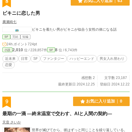
8
お気に入り追加
63
ビキニに恋した男
廣瀬純七
ビキニを着たい男がビキニが似合う女性の体になる話
SF
完結
短編
24h.ポイント
724pt
2,010
8
位 / 228,857件
位 / 6,743件
小説
SF
近未来
日常
SF
ファンタジー
ハッピーエンド
男女入れ替わり
恋愛
感想数 2
文字数 23,187
最終更新日 2024.12.25
登録日 2024.12.22
9
お気に入り追加
0
最期の一滴 —終末温室で交わす、AIと人間の契約—
天音 さいか
世界が滅びてから、彼はずっと同じことを繰り返している。