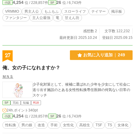
4,254
26
位 / 228,857件
位 / 6,743件
小説
SF
れながら進行中！ 本人その気なし、でも周囲は大騒ぎ！ ▶モフモフと焚き火
と、ちょっとの冒険。 ▶のんびり系異色VRMMOファンタジー、ここに開幕！
VRMMO
男主人公
もふもふ
スローライフ
テイマー
掲示板
カクヨムで先行配信してます！
ファンタジー
主人公最強
竜
甘えん坊
感想数 2
文字数 122,232
最終更新日 2025.10.24
登録日 2025.09.15
27
お気に入り追加
249
俺、女の子になれますか？
ＭＮＳ
少子化対策として、候補に選ばれた少年を少女にして社会に
送り出す施設のとある女性性転換専任医師の何気ない日常の
スケッチ
SF
完結
短編
R18
24h.ポイント
340pt
4,254
26
位 / 228,857件
位 / 6,743件
小説
SF
性転換
男の娘
改造
手術
女性化
高校生
TSF
TS
女体化