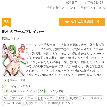
感想数 7
文字数 78,425
最終更新日 2017.12.11
登録日 2017.05.29
28
お気に入り追加
0
艶刃のワームブレイカー
綿鍋コットン
ーあらすじー 千数年前――人類は新天地を求めて外宇宙へ飛
び出し、 二つの銀河と無数の惑星・小惑星が鏡写しに並ぶ星
系〈双銀河〉を見つけた。 そこで人類は自分たちのクローン
を作り遺伝子を組み替え、新たな種族を次々と生み出してい
き いつしか自分たちの事を「神」と呼び、増長していく。 や
がて実験の中で触手生物《ワーム》が産まれ、失敗作と廃棄
されるが、 わずかに生き残った個体が密かに繁殖を続け、
「神」とその創造物たちに牙をむいた。 理性なき異形の触手
生物《ワーム》は星々に潜み、襲い、喰らい、交配によって
SF
連載中
長編
増え続ける。 それに対抗するため、人々と様々な種族を守る
24h.ポイント
327pt
戦士たち「ワームブレイカー」が生まれた。 それから千数年
4,425
28
位 / 228,857件
位 / 6,743件
小説
SF
後―― 触手生物《ワーム》は今も星々で人々を襲い続けてい
る。 そんな絶望の時代に突如現れた、紫色の艶やかな光の刃
SF
女主人公
宇宙
おねショタ？
触手
美少女
スペースオペラ
を振るう少女。 ニーハイブーツにスリングショット水着のよ
90年代OVA風
緑髪ヒロイン
最強巨乳ヒロイン
うな服 ふくらはぎまで伸びるエメラルドグリーンの髪を二房