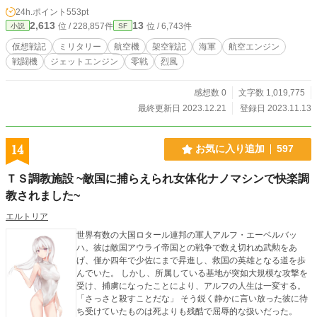
24h.ポイント
553pt
2,613
13
位 / 228,857件
位 / 6,743件
小説
SF
仮想戦記
ミリタリー
航空機
架空戦記
海軍
航空エンジン
戦闘機
ジェットエンジン
零戦
烈風
感想数 0
文字数 1,019,775
最終更新日 2023.12.21
登録日 2023.11.13
14
お気に入り追加
597
ＴＳ調教施設 ~敵国に捕らえられ女体化ナノマシンで快楽調
教されました~
エルトリア
世界有数の大国ロタール連邦の軍人アルフ・エーベルバッ
ハ。彼は敵国アウライ帝国との戦争で数え切れぬ武勲をあ
げ、僅か四年で少佐にまで昇進し、救国の英雄となる道を歩
んでいた。 しかし、所属している基地が突如大規模な攻撃を
受け、捕虜になったことにより、アルフの人生は一変する。
「さっさと殺すことだな」 そう鋭く静かに言い放った彼に待
ち受けていたものは死よりも残酷で屈辱的な扱いだった。