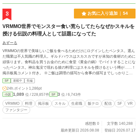
続ける者たちの物語。 そして、誰かのために造られた男が、
自分自身の望みで帰る場所を選ぶまでの物語。 白砂の世界を
3
お気に入り追加
54
舞台にした、冒険と食卓のポストアポカリプス・ファンタジ
ー。
VRMMO世界でモンスター食い荒らしてたらなぜかスキルを
授ける伝説の料理人として話題になってた
あずーる
VRMMOの世界で美味しいご飯を食べるためだけにログインしたペンタス。選ん
だ職業は不人気職の料理人。ギルドハウスはスカスカですが未知の食材のために
頑張ります。食料品を買うお金のために食堂《黄金の鍋》でバイトすることにな
ったペンタス。神出鬼没で現れる彼の料理にはスキルを授けるという噂が……！
掲示板風コメント付き。 ※ご飯は調理の描写から食事の描写までしっかりこっ
てり書いていますのでそこをお楽しみいただければ幸いです。
SF
連載中
長編
24h.ポイント
1,286pt
1,089
3
位 / 228,857件
位 / 6,743件
小説
SF
VRMMO
料理
掲示板
スキル
生産職
飯テロ
配信
SF
VR
ファンタジー
感想数 0
文字数 140,288
最終更新日 2026.08.08
登録日 2026.07.17