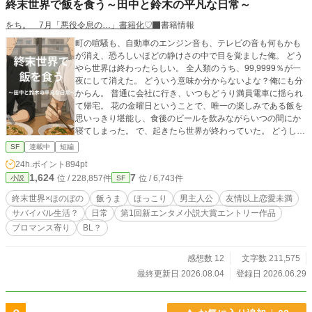
終末世界で飯を食う～田中と鈴木の平凡な日常～
をち。 7月「悪役令息の…」書籍化♡
書籍情報
町の喧騒も、自動車のエンジン音も、テレビの音も何もかも
が消え、恐ろしいほどの静けさの中で目を覚ました俺。 どう
やら世界は終わったらしい。 全人類のうち、99,9999％が一
夜にして消えた。 どういう意味か分からないよな？俺にも分
からん。 普通に会社に行き、いつもどうり満員電車に揺られ
て帰宅。 花の金曜日ということで、唯一の楽しみである飯を
思いっきり堪能し、食後のビールを飲みながらいつの間にか
寝てしまった。 で、起きたら世界が終わっていた。 どうして
わかったかと言うと、スマホに見知らぬ番号からメッセージ
SF
連載中
短編
が入ったからだ。 「99.9999パーセントの人類は削除しまし
24h.ポイント
894pt
た。 おめでとう！ あなたは選ばれた人です。 この週末の世
1,624
7
位 / 228,857件
位 / 6,743件
小説
SF
界をお楽しみください」 最初は単なるいたずらだと思ったん
だ。 でも、外に出てみてその言葉が真実だと分かった。
終末世界×ほのぼの
飯うま
ほっこり
男主人公
友情以上恋愛未満
「…………なんだこりゃあ……！人っ子一人いやしね
サバイバル生活？
日常
第1回新エンタメ小説大賞エントリー作品
え……！」 幸いにも奇跡的な確率で、隣んちの鈴木（イケメ
ブロマンス寄り
BL？
ン）が生きてた！ 助かったぜ、鈴木！ お前がいたら何とか
なる気がする！ 「……とりあえず、飯を食おう。腹が減って
は戦はできぬ、だ！」 これは偶然にもマンションの隣同士で
感想数 12
文字数 211,575
生き残った 俺田中と、隣の鈴木の 終末飯うまスローライフの
最終更新日 2026.08.04
登録日 2026.06.29
話。 ※※ 第1回新エンタメ小説大賞エントリー作品です。皆
様の一票、お待ちしております！ 表紙のみAIでイラスト作成
したものを編集しました。