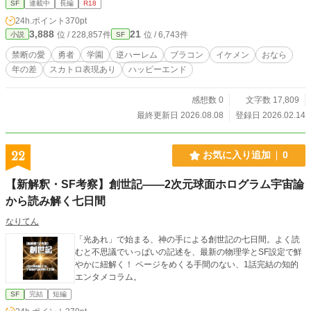
SF
連載中
長編
R18
ろ、私たちが学校で一番の美少女で、勉強なんてしなくても
24h.ポイント
370pt
満点取れちゃう天才なのは事実なの。でも勘違いしないで、
3,888
21
位 / 228,857件
位 / 6,743件
小説
SF
私たちでいることって本当に苦しくて大変なんだから！ この
街や国、あるいは世界全体……そして何よりも大切な「私た
禁断の愛
勇者
学園
逆ハーレム
ブラコン
イケメン
おなら
ちの乙女の輝き」が悪に脅かされる時、私たちは「エンゼリ
年の差
スカトロ表現あり
ハッピーエンド
ック・セント」に変身するしかないの。「ピンキー・シュガ
ー」、「スウィーティー・クリスタル」、そして「ハニー・
バニー」は、禍々しく冷酷な悪党たちから世界を救うわ。当
感想数 0
文字数 17,809
然、宇宙は私たちを愛しているから絶対に勝つの。でも、お
最終更新日 2026.08.08
登録日 2026.02.14
兄ちゃんを振り向かせる時だけは、なぜか宇宙は私たちに意
地悪するみたい…… 私たちの秘密？ それは、この磁器のよう
な美しい体から放たれる神秘的で聖なる力……悲劇的な恋に
22
お気に入り追加
0
悩みながら世界を救う、天使の香りを纏った私たちの「甘い
屁」なの。 真実の感情、兄妹愛の葛藤、そして「愛の屁」が
【新解釈・SF考察】創世記――2次元球面ホログラム宇宙論
いっぱい詰まったこの物語に、あなたも付き合って。だっ
から読み解く七日間
て、こんなに可愛いのは私たちの最大の呪いなんだから！ ノ
クターンノベルズ：https://novel18.syosetu.com/n5204lt/
なりてん
「光あれ」で始まる、神の手による創世記の七日間。よく読
むと不思議でいっぱいの記述を、最新の物理学とSF設定で鮮
やかに紐解く！ ページをめくる手間のない、1話完結の知的
エンタメコラム。
SF
完結
短編