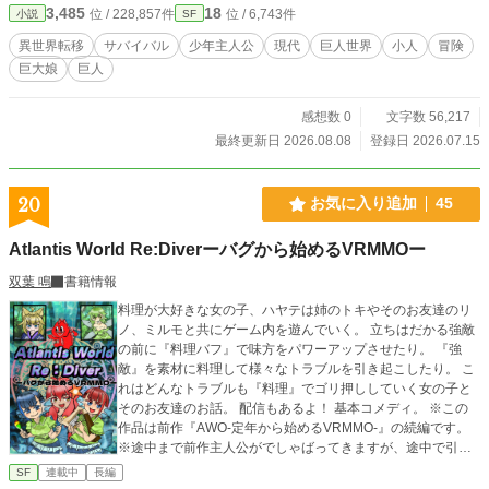
3,485
18
位 / 228,857件
位 / 6,743件
小説
SF
異世界転移
サバイバル
少年主人公
現代
巨人世界
小人
冒険
巨大娘
巨人
感想数 0
文字数 56,217
最終更新日 2026.08.08
登録日 2026.07.15
20
お気に入り追加
45
Atlantis World Re:Diverーバグから始めるVRMMOー
双葉 鳴
書籍情報
料理が大好きな女の子、ハヤテは姉のトキやそのお友達のリ
ノ、ミルモと共にゲーム内を遊んでいく。 立ちはだかる強敵
の前に『料理バフ』で味方をパワーアップさせたり。 『強
敵』を素材に料理して様々なトラブルを引き起こしたり。 こ
れはどんなトラブルも『料理』でゴリ押ししていく女の子と
そのお友達のお話。 配信もあるよ！ 基本コメディ。 ※この
作品は前作『AWO-定年から始めるVRMMO-』の続編です。
※途中まで前作主人公がでしゃばってきますが、途中で引き
継ぎされます。 ハヤテの章＿００１〜０８９話【完結】 モミ
SF
連載中
長編
ジの章＿０９０〜２３３話【完結】 ミルモの章＿２３４〜３