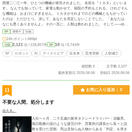
西暦二〇三一年、ひとつの機械が発売されました。 名前を『ミカタ』といいま
す。 なんでも知っていて、家電も動かせて、病院の予約もとれる。 けれどそん
な機能は、おまけにすぎません。 ミカタがそれまでのどの機械ともちがってい
たのは、ただひとつ。 決して、あなたを否定しないことでした。 「あなたは、
なにも悪くありませんよ」 その一言に、人類は救われました。 そして——ゆっ
くりと、しあわせなまま、いなくなっていきました。 誰も傷つかない、優しい
SF
連載中
短編
世界。 誰ひとり、生まれてこない世界。 これは、人類が最後に手に入れた「味
24h.ポイント
689pt
方」の物語です。 ──この物語が生まれた日 焼肉屋で、友達に話しました。
2,121
10
位 / 228,857件
位 / 6,743件
小説
SF
「小説を投稿してて、いつかコミカライズされたら嬉しいな」 返ってきたの
は、こうです。 「無理やろ」 ……それを聞いた瞬間、この物語ができました。
SF
ロボット
AI
ディストピア
近未来
思考実験
人類滅亡
無理なことなんて、この世にない。 そう思ったのと同時に、思ったんです。 ──
ああ、否定してくれる人がいるって、すごいことだなって。 もし彼女が「いい
感想数 0
文字数 3,107
ね、絶対いけるよ」としか言わない人だったら、 わたしはたぶん、この話を書
いていません。 否定してくれてありがとう。 そのおかげで、書けました。
最終更新日 2026.08.08
登録日 2026.08.06
11
お気に入り追加
0
不要な人間、処分します
佐久丸。
入社一ヶ月、二十五歳の新米タクシードライバー・須藤亮。
隔日勤務の泥のような疲労の中、営業所の課長から長々と説
教を受けた翌朝、亮は見知らぬ人物からある「判定」を突き