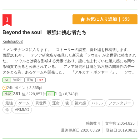
1
お気に入り追加
353
Beyond the soul 最強に挑む者たち
Keitetsu003
＊メンテナンスに入ります。 ストーリーの調整、番外編を投稿致します。
西暦2016年。 アノア研究所が発見した新元素『ソウル』が全世界に発表され
た。 ソウルとは魂を形成する元素であり、謎に包まれていた第六感にも関わ
る物質であると公表されている。 アノア研究所は魂と第六感の関連性のデー
タをとる為、あるゲームを開発した。 『アルカナ・ボンヤード』。 ソウル
で構成された魂の仮想世界に、人の魂をソウルメイト（アバター）にリンクさ
SF
連載中
長編
R15
せ、ソウルメイトを通して視覚、聴覚、触覚、嗅覚、味覚、そして第六感を再現
24h.ポイント
3,365pt
を試みたシミュレーションゲームである。 アルカナ・ボンヤードは現存のVR
381
1
位 / 228,857件
位 / 6,743件
小説
SF
技術をはるかに超えた代物で、次世代のMMORPG、SRMMORPG(Soul Reality
Massively Multiplayer Online Role-Playing Game)として期待されているだけで
最強
ゲーム
異世界
運命
魂
第六感
バトル
ファンタジー
なく、軍事、医療等の様々な分野でも注目されていた。 しかし、魂の仮想世
命
VRMMO
界にソウルイン（ログイン）するには膨大なデータを処理できる装置と通信施設
が必要となるため、一部の大企業と国家だけがアルカナ・ボンヤードを体験出来
た。 アノア研究所は多くのサンプルデータを集めるため、PVP形式のゲーム
感想数 4
文字数 2,054,825
大会『ソウル杯』を企画した。 その目的はアノア研究所が用意した施設に参
最終更新日 2026.03.29
登録日 2019.08.23
加者を集め、アルカナ・ボンヤードを体験してもらい、より多くのデータを収集
する事にある。 ゲームのルールは、ゲーム内でプレイヤー同士を戦わせて、