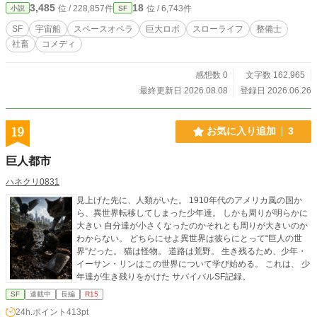
3,485
18
位 / 228,857件
位 / 6,743件
小説
SF
トマトが育つ。 だったら直すしかない。 しかし、ようやく手
に入れた畑予定地を、海賊が撃った。 カイは静かに言った。
SF
宇宙船
スペースオペラ
巨大ロボ
スローライフ
整備士
「そこ、俺の畑になる予定なんですけど」 そして、全長二十
社畜
コメディ
キロの“家”が立ち上がる。 これは、英雄になりたいわけで
も、銀河を救いたいわけでもない元社畜整備士が、 風呂と飯
と畑を守るために、変形する巨大移民艦を直していく物語。
感想数 0
文字数 162,965
労働はクソである。 でも、自分の家を直す仕事だけは、少し
最終更新日 2026.08.08
登録日 2026.06.26
だけ悪くない。
19
お気に入り追加
3
巨人都市
ハネクリ0831
見上げた先に、人類がいた。 1910年代のアメリカ風の国か
ら、異世界転移してしまった少年達。 しかも周りが明らかに
大きい 自分達が小さくなったのかそれとも周りが大きいのか
わからない。 どちらにせよ異世界は彼らにとって“巨人の世
界”だった。 猫は怪物。 道路は荒野。 生き残るため、少年・
イーサン・リンはこの世界について学び始める。 これは、 少
年達が生き残りをかけた サバイバルSF記録。
SF
連載中
長編
R15
24h.ポイント
413pt