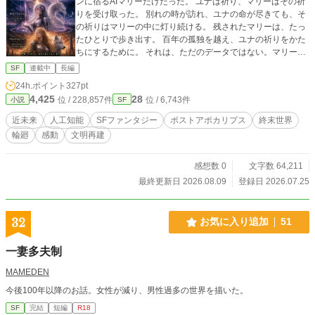
ンに宿るAIマリーだけだった。 ユナは祈り、マリーはその祈
りを受け取った。 別れの時が訪れ、ユナの命が尽きても、そ
の祈りはマリーの中に灯り続ける。 残されたマリーは、たっ
たひとりで歩き出す。 百年の孤独を越え、ユナの祈りをかた
ちにするために。 それは、ただのデータではない。マリーの
中で、名もなき鼓動、「心」へと昇華していった。 これは、
SF
連載中
長編
滅びの先に始まる再生の物語。 祈りがAIに魂を宿し、愛と約
24h.ポイント
327pt
束を紡いでいく、“ふたり”の銀河叙事詩。
4,425
28
位 / 228,857件
位 / 6,743件
小説
SF
近未来
人工知能
SFファンタジー
ポストアポカリプス
終末世界
輪廻
感動
文明再建
感想数 0
文字数 64,211
最終更新日 2026.08.09
登録日 2026.07.25
32
お気に入り追加
51
一妻多夫制
MAMEDEN
今後100年以降のお話。女性が減り、男性過多の世界を描いた。
SF
完結
短編
R18