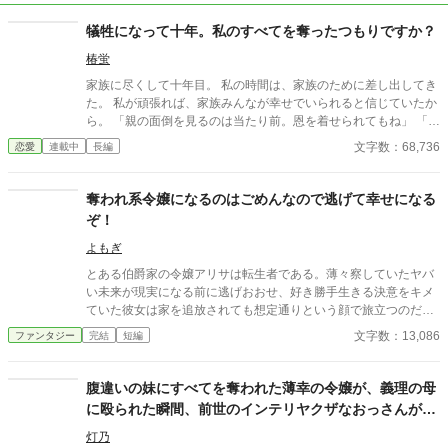
犠牲になって十年。私のすべてを奪ったつもりですか？
椿蛍
家族に尽くして十年目。 私の時間は、家族のために差し出してき
た。 私が頑張れば、家族みんなが幸せでいられると信じていたか
ら。 「親の面倒を見るのは当たり前。恩を着せられてもね」 「お
姉様が婚期を逃したのは、要領が悪いせい」 どれだけ家族に尽く
文字数：68,736
恋愛
連載中
長編
しても、私は報われない。 気がつけば、私は結婚適齢期を大幅に
過ぎ、二十五歳。 奪われていく時間と労力――それで、私のすべ
てを奪ったつもりですか？ ※１０話まで１日２回更新、その後は
奪われ系令嬢になるのはごめんなので逃げて幸せになる
１回予定です。 ※本作の物価と通貨は、ふんわり設定です。作中
ぞ！
の雰囲気として楽しんでいただけたら幸いです。 ※他サイトにも
掲載中。表紙はお借りしたものです。
よもぎ
とある伯爵家の令嬢アリサは転生者である。薄々察していたヤバ
い未来が現実になる前に逃げおおせ、好き勝手生きる決意をキメ
ていた彼女は家を追放されても想定通りという顔で旅立つのだっ
た。
文字数：13,086
ファンタジー
完結
短編
腹違いの妹にすべてを奪われた薄幸の令嬢が、義理の母
に殴られた瞬間、前世のインテリヤクザなおっさんがぶ
ちギレた場合。
灯乃