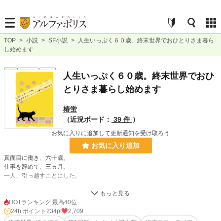
TOP
>
小説
>
SF小説
>
人生いっぷく６０歳。終末世界でおひとりさま暮ら
し始めます
SF
連載中
短編
人生いっぷく６０歳。終末世界でおひ
とりさま暮らし始めます
椿蛍
（近況ボード：
39 件
）
お気に入りに追加して更新通知を受け取ろう
お気に入り追加
真面目に働き、六十歳。
仕事を辞めて、三ヵ月。
一人、引っ越すことにした。
「この年齢で、新しい生活を？」「無謀だ」と思われるかもしれない。
でも、これからが、私の楽しいセカンドライフ！！
HOTランキング 最高40位
24h.ポイント
234pt
2,709
崩壊後の世界で、自由気ままな『おひとりさま暮らし』を始めます！