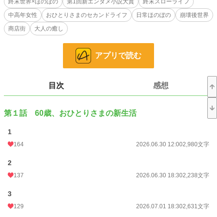
終末世界×ほのぼの
第1回新エンタメ小説大賞
終末スローライフ
中高年女性
おひとりさまのセカンドライフ
日常ほのぼの
崩壊後世界
※お読みいただきありがとうございます！
２２話でストックがなくなるため、２２話でいったん完結とさせていただきま
商店街
大人の癒し
す。
小説
6,376 位 / 228,951 件
アプリで読む
SF
63 位 / 6,749 件
目次
感想
お気に入り
153
24h.ポイント
234 pt
第１話 60歳、おひとりさまの新生活
文字数
69,237
1
更新日時
2026.07.20 18:30
164
2026.06.30 12:00
2,980文字
初回公開日時
2026.06.30 12:00
2
週間ポイント
5,621 pt (1,831 位)
137
2026.06.30 18:30
2,238文字
月間ポイント
56,427 pt (758 位)
3
129
2026.07.01 18:30
2,631文字
年間ポイント
90,754 pt (6,487 位)