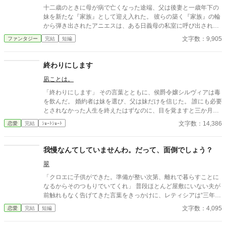
十二歳のときに母が病で亡くなった途端、父は後妻と一歳年下の
妹を新たな『家族』として迎え入れた。 彼らの築く『家族』の輪
から弾き出されたアニエスは、ある日義母の私室に呼び出され―
―。 タイトル通りのおっさんコメディーです。
文字数：9,905
ファンタジー
完結
短編
終わりにします
凪ことは。
「終わりにします」 その言葉とともに、侯爵令嬢シルヴィアは毒
を飲んだ。 婚約者は妹を選び、父は妹だけを信じた。 誰にも必要
とされなかった人生を終えたはずなのに、目を覚ますと三か月前
へと時間は巻き戻っていた。 もう、誰かに愛されるためだけに生
文字数：14,386
恋愛
完結
ｼｮｰﾄｼｮｰﾄ
きるのはやめよう。 そう決めた彼女は、静かに運命を書き換えて
いく。 これは、一度死んだ少女が、自分自身の人生を取り戻すた
めの物語。
我慢なんてしていませんわ。だって、面倒でしょう？
翠
「クロエに子供ができた。準備が整い次第、離れで暮らすことに
なるからそのつもりでいてくれ」 普段ほとんど屋敷にいない夫が
前触れもなく告げてきた言葉をきっかけに、レティシアは“三年
間”の契約を終わらせることにした。 赤の他人を屋敷に迎えるこ
文字数：4,095
恋愛
完結
短編
とはしない。 不要なものに感情を砕く理由などない。 「だって、
面倒でしょう？」 不誠実な夫も、無意味な結婚も、 この際すべて