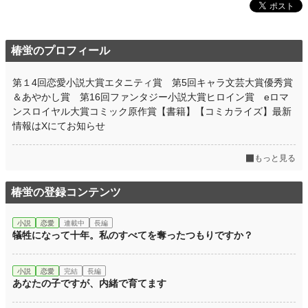
椿蛍のプロフィール
第１4回恋愛小説大賞エタニティ賞 第5回キャラ文芸大賞優秀賞
＆あやかし賞 第16回ファンタジー小説大賞ヒロイン賞 eロマ
ンスロイヤル大賞コミック原作賞【書籍】【コミカライズ】最新
情報はXにてお知らせ
もっと見る
椿蛍の登録コンテンツ
小説
恋愛
連載中
長編
犠牲になって十年。私のすべてを奪ったつもりですか？
小説
恋愛
完結
長編
あなたの子ですが、内緒で育てます