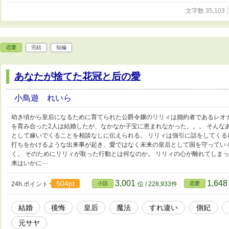
文字数 35,103
恋愛
完結
短編
あなたが捨てた花冠と后の愛
小鳥遊 れいら
幼き頃から皇后になるために育てられた公爵令嬢のリリィは婚約者であるレオ
を育み合った2人は結婚したが、なかなか子宝に恵まれなかった。。。 そんな
として嫁いでくることを相談なしに伝えられる。 リリィは強引に話をしてく
打ちをかけるような出来事が起き、愛ではなく未来の皇后として国を守ってい
く。 そのためにリリィが取った行動とは何なのか。 リリィの心が離れてしまっ
来はいかに···
3,001
1,64
504pt
24h.ポイント
小説
位 / 228,933件
恋愛
結婚
後悔
皇后
魔法
すれ違い
側妃
元サヤ