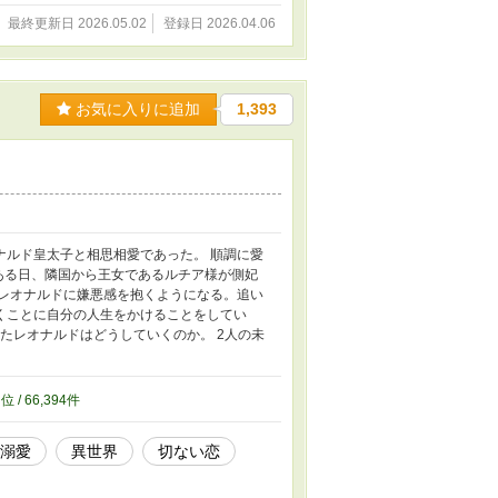
最終更新日 2026.05.02
登録日 2026.04.06
お気に入りに追加
1,393
ナルド皇太子と相思相愛であった。 順調に愛
ある日、隣国から王女であるルチア様が側妃
るレオナルドに嫌悪感を抱くようになる。追い
くことに自分の人生をかけることをしてい
たレオナルドはどうしていくのか。 2人の未
8
位 / 66,394件
溺愛
異世界
切ない恋