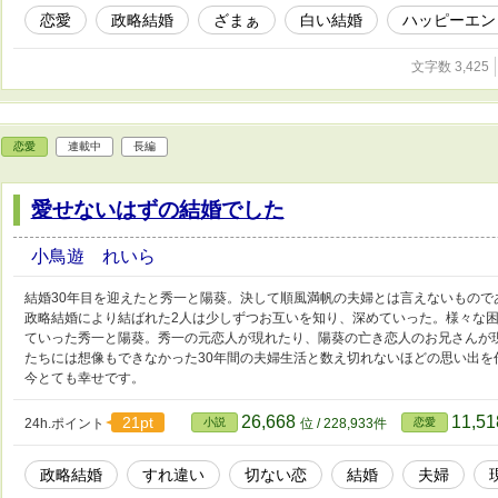
恋愛
政略結婚
ざまぁ
白い結婚
ハッピーエン
文字数 3,425
恋愛
連載中
長編
愛せないはずの結婚でした
小鳥遊 れいら
結婚30年目を迎えたと秀一と陽葵。決して順風満帆の夫婦とは言えないもので
政略結婚により結ばれた2人は少しずつお互いを知り、深めていった。様々な
ていった秀一と陽葵。秀一の元恋人が現れたり、陽葵の亡き恋人のお兄さんが現
たちには想像もできなかった30年間の夫婦生活と数え切れないほどの思い出を作
今とても幸せです。
26,668
11,5
21pt
24h.ポイント
小説
位 / 228,933件
恋愛
政略結婚
すれ違い
切ない恋
結婚
夫婦