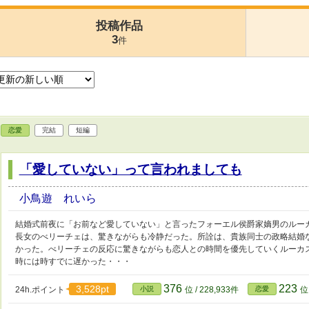
投稿作品
3
件
恋愛
完結
短編
「愛していない」って言われましても
小鳥遊 れいら
結婚式前夜に「お前など愛していない」と言ったフォーエル侯爵家嫡男のルー
長女のべリーチェは、驚きながらも冷静だった。所詮は、貴族同士の政略結婚
かった。べリーチェの反応に驚きながらも恋人との時間を優先していくルーカ
時には時すでに遅かった・・・
376
223
3,528pt
24h.ポイント
小説
位 / 228,933件
恋愛
位 