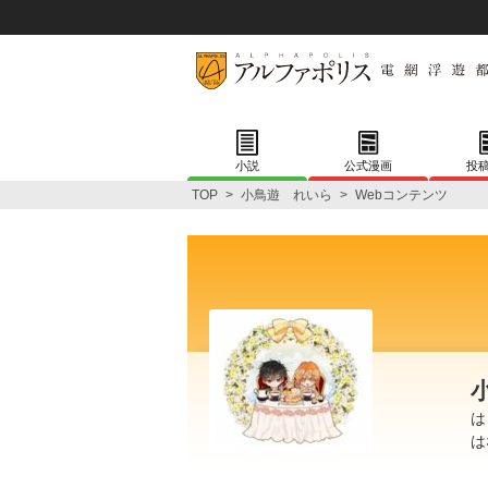
小説
公式漫画
投
TOP
>
小鳥遊 れいら
>
Webコンテンツ
は
は