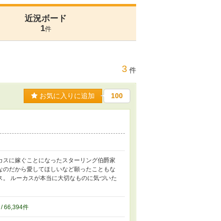
近況ボード
1
件
3
件
お気に入りに追加
100
カスに嫁ぐことになったスターリング伯爵家
なのだから愛してほしいなど願ったこともな
ス。 ルーカスが本当に大切なものに気づいた
/ 66,394件