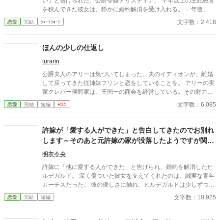
い」と告げられた、公爵令嬢アリスティア。 十年以上の王妃教育
を積んできた彼女は、静かに婚約解消を受け入れる。 一年後、幸
せな結婚を迎えた彼女にとって、ヘンリーのその後は――もうど
文字数：2,418
恋愛
完結
ｼｮｰﾄｼｮｰﾄ
うでもいいことだった。
ほんの少しの仕返し
turarin
公爵夫人のアリーは気づいてしまった。夫のイディオンが、離婚
して戻ってきた従姉妹フリンと恋をしていることを。 アリーの実
家クレバー侯爵家は、王国一の商会を経営している。その財力を
頼られての政略結婚であった。 アリーは皇太子マークと幼なじみ
文字数：6,085
恋愛
完結
短編
R15
であり、マークには皇太子妃にと求められていたが、クレバー侯
爵家の影響力が大きくなることを恐れた国王が認めなかった。 皇
太子妃教育まで終えている、優秀なアリーは、陰に日向にイディ
許嫁が「愛する人ができた」と告白してきたのでお別れ
オンを支えてきたが、真実を知って、怒りに震えた。侯爵家から
します～そのあと元許嫁の家が没落したようですが関係
の離縁は難しい。 ならば、周りから、離縁を勧めてもらいましょ
ありません～
う。日々、ちょっとずつ、仕返ししていけばいいのです。 もうす
明衣令央
ぐです。 さようなら、イディオン たくさんのお気に入りや♥あり
許嫁に「他に愛する人ができた」と告げられ、婚約を解消したヒ
がとうございます。感激しています。
ルデガルド。 深く傷ついた彼女を支えてくれたのは、誠実な青年
カーチスだった。 彼の優しさに触れ、ヒルデガルドは少しずつ笑
顔を取り戻していく。 一方で、彼女と別れた元許嫁の家には、静
文字数：10,925
恋愛
完結
短編
かに崩壊の兆しが――。 誰も傷つけない、穏やかなざまぁと再生
の恋物語。