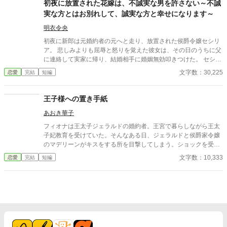
初夜に放置された花嫁は、不誠実な男を許さない～不誠
実な方とはお別れして、誠実な方と幸せになります～
明衣令央
初夜に新郎は元婚約者の元へと走り、放置された侯爵令嬢セシリ
ア。 悲しみよりも屈辱と怒りを覚えた彼女は、その日のうちに父
に連絡して実家に帰り、結婚相手に婚姻無効叩きつけた。 セシリ
アを軽んじた新郎と元婚約者は、社交界の制裁を受けることにな
文字数：30,225
恋愛
完結
短編
る。 追い詰められた元婚約者の男爵家が放った刺客に襲われそう
になったセシリアを救ったのは、誠実で不器用な第三騎士団副隊
長レオン。 「放置どころか、一晩中、離すつもりはないよ」 初夜
王子様への置き手紙
から始まったセシリアの物語は、やがて前回とは違う初夜へと辿
あおき華子
り着く――。
フィオナは王太子ジェラルドの婚約者。王宮で暮らしながら王太
子妃教育を受けていた。そんなある日、ジェラルドと侯爵家令嬢
のマデリーンがキスをする所を目撃してしまう。ショックを受け
たフィオナは自ら修道院に行くことを決意し、護衛騎士のエルマ
文字数：10,333
恋愛
完結
短編
ーとともに王宮を逃げ出した。置き手紙を読んだ皇太子が追いか
けてくるとは思いもせずに⋯⋯ 小説家になろうにも掲載していま
す。