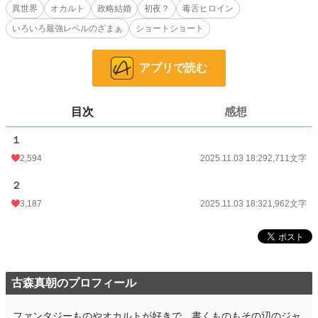
※ぬるいですがホラー要素があります。苦手な方はご注意ください。
異世界
オカルト
政略結婚
初夜？
毒舌ヒロイン
いろいろ最強レベルのざまぁ
ショートショート
小説
1,422 位 / 228,589 件
ファンタジー
243 位 / 53,248 件
アプリで読む
お気に入り
434
24h.ポイント
910 pt
目次
感想
文字数
4,673
１
2,594
2025.11.03 18:29
2,711文字
更新日時
2025.11.03 18:32
初回公開日時
２
2025.11.03 18:29
3,187
2025.11.03 18:32
1,962文字
初回完結日時
2025.11.03 18:29
週間ポイント
7,220 pt (1,414 位)
月間ポイント
34,932 pt (1,307 位)
古森真朝のプロフィール
年間ポイント
1,748,002 pt (183 位)
累計ポイント
1,750,663 pt (3,276 位)
ファンタジーものやオカルトが好きで、書くものもその辺のジャ