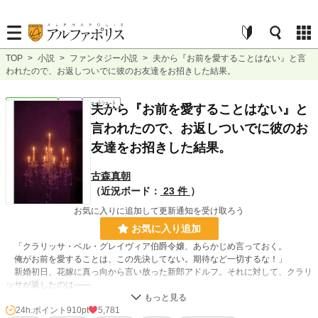
TOP
>
小説
>
ファンタジー小説
>
夫から『お前を愛することはない』と言
われたので、お返しついでに彼のお友達をお招きした結果。
ファンタジー
完結
ｼｮｰﾄｼｮｰﾄ
夫から『お前を愛することはない』と
言われたので、お返しついでに彼のお
友達をお招きした結果。
古森真朝
（近況ボード：
23 件
）
お気に入りに追加して更新通知を受け取ろう
お気に入り追加
「クラリッサ・ベル・グレイヴィア伯爵令嬢、あらかじめ言っておく。
俺がお前を愛することは、この先決してない。期待など一切するな！」
新婚初日、花嫁に真っ向から言い放った新郎アドルフ。それに対して、クラリ
ッサが返したのは――
24h.ポイント
910pt
5,781