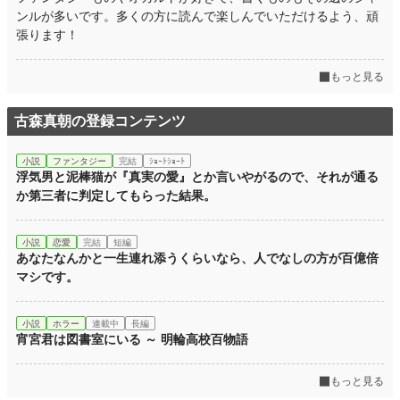
ンルが多いです。多くの方に読んで楽しんでいただけるよう、頑
張ります！
もっと見る
古森真朝の登録コンテンツ
小説
ファンタジー
完結
ｼｮｰﾄｼｮｰﾄ
浮気男と泥棒猫が『真実の愛』とか言いやがるので、それが通る
か第三者に判定してもらった結果。
小説
恋愛
完結
短編
あなたなんかと一生連れ添うくらいなら、人でなしの方が百億倍
マシです。
小説
ホラー
連載中
長編
宵宮君は図書室にいる ～ 明輪高校百物語
もっと見る