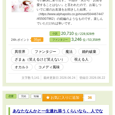
その解決に乗り出す。 ※拙作『夫から『お前を
愛することはない』と言われたので、お返しつ
いでに彼のお友達をお招きした結果。』
（https://www.alphapolis.co.jp/novel/504467447
/455007962）の続編のようなものです。楽しん
でいただければ幸いです。
20,710
小説
位 / 228,928件
3,246
35pt
24h.ポイント
位 / 53,358件
ファンタジー
異世界
ファンタジー
魔法
婚約破棄
ざまぁ（笑えるけど笑えない）
視える人
オカルト
コメディ風味
文字数 5,141
最終更新日 2026.06.24
登録日 2026.06.22
恋愛
完結
短編
お気に入りに追加
36
あなたなんかと一生連れ添うくらいなら、人でな