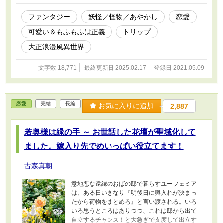
ら、思い付きの男装がみょーにウケてお姉さん
たちに囲まれるわ、市中警邏に当たっていた将
ファンタジー
妖怪／怪物／あやかし
恋愛
校・鷹司に職質されるわ、解放されたと思った
可愛い＆もふもふは正義
トリップ
ら日暮れの路地裏で妖怪にしか見えないものに
襲われるわ。命からがら逃げ延びたはずが、何
大正浪漫風異世界
故かその後も付け狙われるハメになるわといき
なり波乱万丈。 新米辻占い師・梓紗は白澤の
文字数 18,771
最終更新日 2025.02.17
登録日 2021.05.09
力を取り戻し、悠々自適な異世界ライフを送る
ことが出来るのか？ ※しばらく不定期の更新に
なります。作者も息抜きのつもりでのほほんと
書いておりますので、ゆったりのんびりお付き
恋愛
完結
長編
合いくださいませm(__)m
お気に入りに追加
2,887
若奥様は緑の手 ～ お世話した花壇が聖域化して
ました。嫁入り先でめいっぱい役立てます！
古森真朝
意地悪な遠縁のおばの邸で暮らすユーフェミア
は、ある日いきなり『明後日に輿入れが決まっ
たから荷物をまとめろ』と言い渡される。いろ
いろ思うところはありつつ、これは邸から出て
自立するチャンス！と大急ぎで支度して出立す