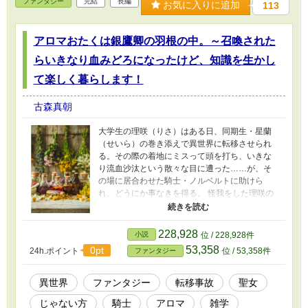
ファンタジー
完結
長編
の気配が漂ってきて―― 「もうわたし、理不
お気に入りに追加
113
尽はコリゴリだから！ 楽しい余生のジャマす
るんなら、覚悟してもらいましょうか!!」 長す
アロマおたくは銀鷹卿の羽根の中。～召喚された
ぎる余生、というか異世界ライフを、自由に楽
しく過ごせるか。元・負け犬令嬢第二の人生の
らいきなり血みどろになったけど、知識を生かし
幕が、いま切って落とされた！ ※エブリスタ
様、カクヨム様、小説になろう様で並行連載中
て楽しく暮らします！
です。皆様の応援のおかげで第一部を書き切
り、第二部に突入いたしました！ 引き続き楽
古森真朝
しんでいただけるように努力してまいりますの
で、どうぞよろしくお願いいたします！
大学生の理咲（りさ）はある日、同期生・星蘭
（せいら）の巻き添えで異世界に転移させられ
る。その際の着地にミスって頭を打ち、いきな
り流血沙汰という散々な目に遭った……が、そ
の場に居合わせた騎士・ノルベルトに助けら
れ、どうにか事なきを得る。 怪我をした理咲の
行動にいたく感心したという彼は、若くして近
衛騎士隊を任される通称『銀鷹卿』。長身でガ
タイが良い上に銀髪蒼眼、整った容姿ながらや
228,928
小説
位 / 228,928件
たらと威圧感のある彼だが、実は仲間想いで
53,358
0pt
24h.ポイント
位 / 53,358件
ファンタジー
少々不器用、ついでに万年肩凝り頭痛持ちとい
う、微笑ましい一面も持っていた。 世話になっ
たお礼に、理咲の持ち込んだ趣味グッズでアロ
異世界
ファンタジー
転移事故
聖女
マテラピーをしたところ、何故か立ちどころに
じゃない方
騎士
アロマ
雑学
不調が癒えてしまう。その後に試したノルベル