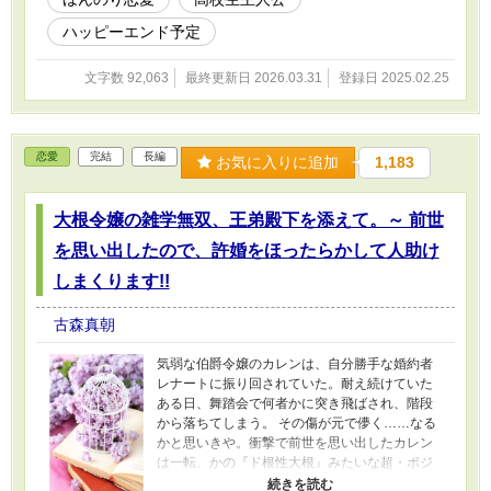
品です ※カクヨム様にて先行掲載しております
ハッピーエンド予定
文字数 92,063
最終更新日 2026.03.31
登録日 2025.02.25
恋愛
完結
長編
お気に入りに追加
1,183
大根令嬢の雑学無双、王弟殿下を添えて。～ 前世
を思い出したので、許婚をほったらかして人助け
しまくります!!
古森真朝
気弱な伯爵令嬢のカレンは、自分勝手な婚約者
レナートに振り回されていた。耐え続けていた
ある日、舞踏会で何者かに突き飛ばされ、階段
から落ちてしまう。 その傷が元で儚く……なる
かと思いきや。衝撃で前世を思い出したカレン
は一転、かの『ド根性大根』みたいな超・ポジ
ティブ人間になっていた。 『モラハラ婚約者の