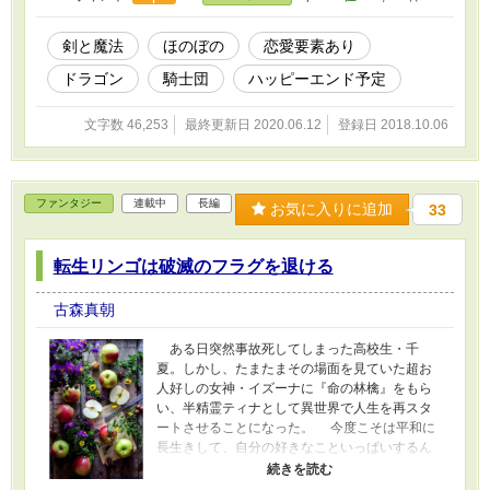
い。相次ぐ竜騎士襲撃事件との関連を疑うリー
ゼだが――それより何より、やむを得ないとは
いえ、竜族と同じ屋根の下で暮らすことになっ
剣と魔法
ほのぼの
恋愛要素あり
たことの方がピンチなような気も…… いろ
ドラゴン
騎士団
ハッピーエンド予定
いろ空回る不器用乙女＆天然タラシなドラゴン
の、基本ほのぼの、時々冒険な日々を描くファ
ンタジー。
文字数 46,253
最終更新日 2020.06.12
登録日 2018.10.06
ファンタジー
連載中
長編
お気に入りに追加
33
転生リンゴは破滅のフラグを退ける
古森真朝
ある日突然事故死してしまった高校生・千
夏。しかし、たまたまその場面を見ていた超お
人好しの女神・イズーナに『命の林檎』をもら
い、半精霊ティナとして異世界で人生を再スタ
ートさせることになった。 今度こそは平和に
長生きして、自分の好きなこといっぱいするん
だ！ ――と、心に誓ってスローライフを満喫
していたのだが。ツノの生えたウサギを見つけ