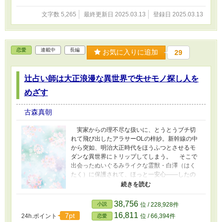
文字数 5,265
最終更新日 2025.03.13
登録日 2025.03.13
恋愛
連載中
長編
お気に入りに追加
29
辻占い師は大正浪漫な異世界で失せモノ探し人を
めざす
古森真朝
実家からの理不尽な扱いに、とうとうブチ切
れて飛び出したアラサーOLの梓紗。新幹線の中
から突如、明治大正時代をほうふつとさせるモ
ダンな異世界にトリップしてしまう。 そこで
出会ったぬいぐるみライクな霊獣・白澤（はく
たく）に保護されて、ほっと一安心――したの
もつかの間、なんと一夜明けたら十歳くらい若
返っていた。それを見た家主に素質アリと見込
まれ、唯一のシュミで特技だった占いを使っ
38,756
小説
位 / 228,928件
て、どこかで落としたという彼の力の源『天
16,811
7pt
24h.ポイント
位 / 66,394件
恋愛
眼』を探すことになる。 しかし探索初日か