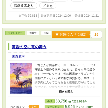
トの部下たちも同様で、ここに来て『じゃない
恋愛要素あり
ざまぁ
方』の召喚者と思われた理咲の特技が判明する
ことに。 『この世界、アロマテラピーがめっっ
文字数 55,813
最終更新日 2024.12.06
登録日 2024.11.21
っっちゃ効くんだけど！？！』 趣味で極めた一
芸は、異世界での活路を切り開けるのか。つい
でに何かと手を貸してくれつつ、そこそこ付き
合いの長い知人たちもびっくりの溺愛を見せる
ファンタジー
連載中
長編
ノルベルトの想いは伝わるのか。その背景で渦
お気に入りに追加
25
巻く、王宮を巻き込んだ陰謀の行方は？
黄昏の空に竜の舞う
古森真朝
竜と人が共存する王国、ロルベーア。 代々
竜騎士を務める家系に生まれ、自らもその道を
志すリーゼロッテは、何の因果かドラゴンが生
理的にダメという致命的な体質持ち。半径三十
歩以内に入ってこられると拒絶反応が出てしま
うせいで、なかなかパートナーが決まらないま
まに騎士の叙任式が迫っていた。 そんなとき
に出会った、怪我を負ったドラゴンの青年。ラ
イトという名前以外、何も覚えていない記憶喪
38,756
小説
位 / 228,928件
失の彼は、どうやら深い因縁を持っているらし
5,946
7pt
24h.ポイント
位 / 53,358件
ファンタジー