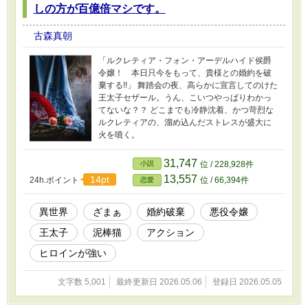
しの方が百億倍マシです。
古森真朝
「ルクレティア・フォン・アーデルハイド侯爵
令嬢！ 本日只今をもって、貴様との婚約を破
棄する!!」 舞踏会の夜、高らかに宣言してのけた
王太子セザール。うん、こいつやっぱりわかっ
てないな？？ どこまでも冷静沈着、かつ苛烈な
ルクレティアの、溜め込んだストレスが盛大に
火を噴く。
31,747
小説
位 / 228,928件
13,557
14pt
24h.ポイント
位 / 66,394件
恋愛
異世界
ざまぁ
婚約破棄
悪役令嬢
王太子
泥棒猫
アクション
ヒロインが強い
文字数 5,001
最終更新日 2026.05.06
登録日 2026.05.05