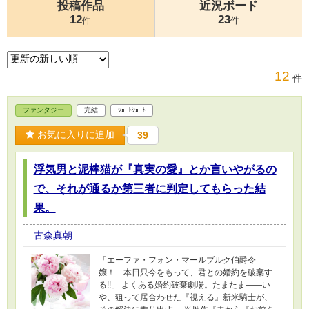
投稿作品
近況ボード
12
23
件
件
12
件
ファンタジー
完結
ｼｮｰﾄｼｮｰﾄ
お気に入りに追加
39
浮気男と泥棒猫が『真実の愛』とか言いやがるの
で、それが通るか第三者に判定してもらった結
果。
古森真朝
「エーファ・フォン・マールブルク伯爵令
嬢！ 本日只今をもって、君との婚約を破棄す
る!!」 よくある婚約破棄劇場。たまたま――い
や、狙って居合わせた『視える』新米騎士が、