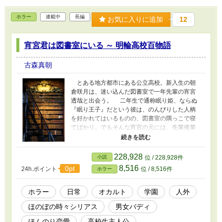
ホラー
連載中
長編
お気に入りに追加
12
宵宮君は図書室にいる ～ 明輪高校百物語
古森真朝
とある地方都市にある公立高校。新入生の朝
倉咲月は、迷い込んだ図書室で一年先輩の宵宮
透哉と出会う。 二年生で通称眠り姫、ならぬ
『眠り王子』だという彼は、のんびりした人柄
を好かれてはいるものの、図書室の隅っこで寝
てばかり。でもそんな宵宮の元には、先輩後輩
問わず相談に来る人が多数。しかも中身は何故
か、揃いも揃って咲月の苦手な怪談っぽいもの
ばかりだった。 いつもマイペースな宵宮君
228,928
小説
位 / 228,928件
は、どんな恐ろしげな相談でも、やっぱりのほ
8,516
0pt
24h.ポイント
位 / 8,516件
ホラー
ほんと受け付けてはこう言う。 『じゃあ、行
ってみようか。朝倉さん』『嫌ですってば
ぁ！！！』 万年居眠り常習犯と、そのお目付
ホラー
日常
オカルト
学園
人外
役。凸凹コンビによる学校の怪談調査録、はじ
ほのぼの時々シリアス
男女バディ
まりはじまり。 ※短編は綺想編纂館 （朧）様
(@Fictionarys)のTwitter企画「文披31題」参加作
ほんのり恋愛
高校生主人公