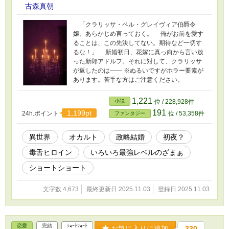
古森真朝
「クラリッサ・ベル・グレイヴィア伯爵令
嬢、あらかじめ言っておく。 俺がお前を愛す
ることは、この先決してない。期待など一切す
るな！」 新婚初日、花嫁に真っ向から言い放
った新郎アドルフ。それに対して、クラリッサ
が返したのは―― ※ぬるいですがホラー要素が
あります。苦手な方はご注意ください。
1,221
小説
位 / 228,928件
191
1,199pt
24h.ポイント
位 / 53,358件
ファンタジー
異世界
オカルト
政略結婚
初夜？
毒舌ヒロイン
いろいろ最強レベルのざまぁ
ショートショート
文字数 4,673
最終更新日 2025.11.03
登録日 2025.11.03
恋愛
完結
ｼｮｰﾄｼｮｰﾄ
お気に入りに追加
330