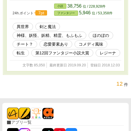
たのを皮切りに、それを追ってきたエルフ族、
38,756
小説
位 / 228,928件
そのエルフと張り合うレンジャー、さらに北の
5,946
7pt
24h.ポイント
位 / 53,358件
ファンタジー
王国で囁かれる妙なウワサと、身の回りではト
ラブルがひっきりなし。 何とか事態を軟着陸
させ、平穏な暮らしを取り戻すべく――ティナ
異世界
剣と魔法
の『フラグ粉砕作戦』がスタートする！ ※ちょ
神様、妖怪、妖精、精霊、もふもふ
ほのぼの
っとだけタイトルを変更しました（元：転生リ
ンゴは破滅フラグを遠ざける） ※更新頑張り中
チート？
恋愛要素あり
コメディ風味
ですが展開はゆっくり目です。のんびり見守っ
ていただければ幸いです^^ ※ただいまファンタ
転生
第12回ファンタジー小説大賞
レジーナ
ジー小説大賞エントリー中&だいたい毎日更新中
です。ぜひとも応援してやってくださいませ!!
文字数 85,050
最終更新日 2019.09.20
登録日 2018.12.03
12
件
アプリ一覧