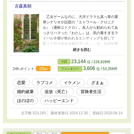
古森真朝
乙女ゲームなのに、大河ドラマも真っ青の重
厚シナリオが話題の『エトワール・クロニク
ル』（通称エトクロ）。友人から勧められてあ
っさりハマった『わたし』は、気の毒すぎるラ
イバル令嬢が救われるエンディングを探して
延々とやり込みを続けていた……が、なぜか気
が付いたらキャラクター本人に憑依トリップし
てしまう。 しかも時間軸は、ライバルが婚約
破棄＆追放＆死亡というエンディングを迎えた
23,144
小説
位 / 228,928件
後。馬車ごと崖から落ちたところを、たまたま
3,606
28pt
24h.ポイント
位 / 53,358件
ファンタジー
通りがかった冒険者たちに助けられたらしい。
家なし、資金なし、ついでに得意だったはずの
魔法はほぼすべて使用不可能。そんな状況を見
恋愛
ラブコメ
イケメン
ざまぁ
かねた若手冒険者チームのリーダー・ショウに
婚約破棄
追放（死亡）
冒険者生活
勧められ、ひとまず名前をイブマリーと改めて
近くの町まで行ってみることになる。 しかし
ほのぼの
ハッピーエンド
そんな中、道すがらに出くわしたモンスターと
の戦闘にて、唯一残っていた生得魔法【ギフ
文字数 523,265
最終更新日 2024.12.30
登録日 2020.06.14
ト】が思いがけない万能っぷりを発揮。ついで
に神話級のレア幻獣になつかれたり、解けない
はずの呪いを解いてしまったりと珍道中を続け
る中、追放されてきた実家の方から何やら陰謀