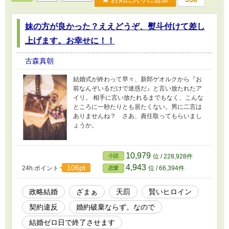
妹の方が良かった？ええどうぞ、熨斗付けて差し
上げます。お幸せに！！
古森真朝
結婚式が終わって早々、新郎ゲオルクから『お
前なんぞいるだけで迷惑だ』と言い放たれたア
イリ。 相手に言い放たれるまでもなく、こんな
ところに一秒たりとも居たくない。男に二言は
ありませんね？ さあ、責任取ってもらいまし
ょうか。
10,979
小説
位 / 228,928件
4,943
106pt
24h.ポイント
位 / 66,394件
恋愛
政略結婚
ざまぁ
天罰
賢いヒロイン
契約違反
婚約破棄ならず。なので
結婚ゼロ日で終了させます