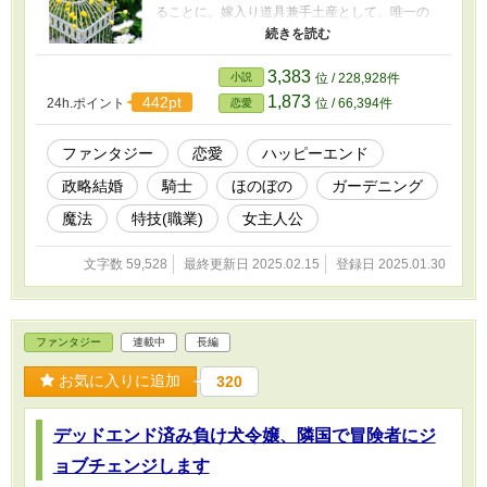
ることに。嫁入り道具兼手土産として、唯一の
財産でもある裏庭の花壇（四畳サイズ）を『持
参』したのだが――実はこのプチ庭園、長年手
塩にかけた彼女の魔力によって、神域霊域レベ
3,383
小説
位 / 228,928件
ルのレア植物生息地となっていた。 そうとは知
1,873
442pt
24h.ポイント
位 / 66,394件
恋愛
らないまま、輿入れ初日にボロボロになって帰
ってきた結婚相手・クライヴを救ったのを皮切
りに、彼の実家エヴァンス邸、勤め先である王
ファンタジー
恋愛
ハッピーエンド
城、さらにお世話になっている賢者様が司る大
政略結婚
騎士
ほのぼの
ガーデニング
神殿と、次々に起こる事件を『あ、それならあ
りますよ！』とプチ庭園でしれっと解決してい
魔法
特技(職業)
女主人公
くユーフェミア。果たして嫁ぎ先で平穏を手に
入れられるのか。そして根っから世話好きで、
文字数 59,528
最終更新日 2025.02.15
登録日 2025.01.30
何くれとなく構ってくれるクライヴVS自立した
い甘えベタの若奥様の勝負の行方は？ ＊カクヨ
ム様で先行掲載しております
ファンタジー
連載中
長編
お気に入りに追加
320
デッドエンド済み負け犬令嬢、隣国で冒険者にジ
ョブチェンジします