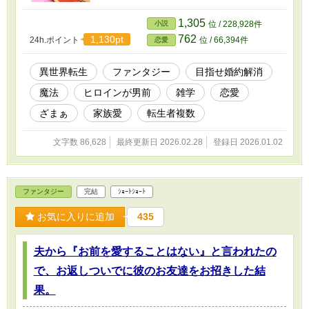
思惑なんぞ知るか!! 今度こそ好きなことやっ
て、目いっぱい幸せに長生きするんだから!!!』
1,305
小説
位 / 228,928件
昔ひたすら読書に耽って身に着けた『雑学』を
762
1,130pt
24h.ポイント
位 / 66,394件
恋愛
武器に、うっかり採れ過ぎた作物や、開墾しよ
うとすると不幸に見舞われる土地、不治の病に
かかった王族、等々の問題をどんどん解決。 領
異世界転生
ファンタジー
目指せ婚約解消
地の内外で心強い友人が出来たり、いつの間に
魔法
ヒロインが男前
雑学
恋愛
かものすごく有名になっていたり、何かと協力
してくれる王弟ヴィクトルから好意を寄せられ
ざまぁ
家族愛
転生者複数
たり（注：気付いてない）する中、温かい家族
と共に仕事に励んでいく。 一方、前世から因縁
文字数 86,628
最終更新日 2026.02.28
登録日 2026.01.02
のある人々もまた、こちらに転生していて――
ファンタジー
完結
ｼｮｰﾄｼｮｰﾄ
お気に入りに追加
435
夫から『お前を愛することはない』と言われたの
で、お返しついでに彼のお友達をお招きした結
果。