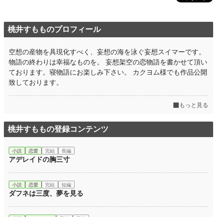
桃井すもものプロフィール
空想の産物を具現化すべく、妄想の海を泳ぐ妄想スイマーです。
物語の終わりは幸福なものを。 妄想架空の恋物語を書かせて頂い
ております。寝物語にお楽しみ下さい。 カクヨム様でも作品公開
致しております。
もっと見る
桃井すももの登録コンテンツ
小説
恋愛
完結
長編
アデレイドの胸三寸
小説
恋愛
完結
短編
ダフネは三度、夢を見る