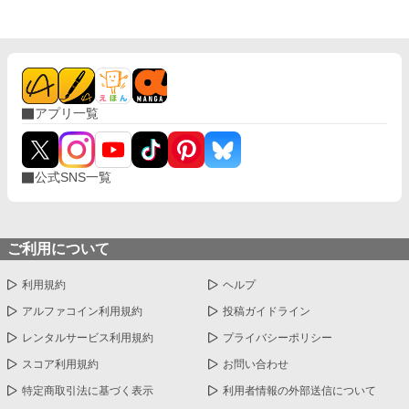
1度もお戻りにならず、便りも来ずで心配しておりましたのよ。
元気そうで何よりで御座います」 ん？誰だっけ？みたいな顔をレ
イモンド様がされている？ 婚約し顔を合わせでしか会っていませ
んけれど、まさか私を忘れているとかでは無いですよね！？
アプリ一覧
公式SNS一覧
ご利用について
利用規約
ヘルプ
アルファコイン利用規約
投稿ガイドライン
レンタルサービス利用規約
プライバシーポリシー
スコア利用規約
お問い合わせ
特定商取引法に基づく表示
利用者情報の外部送信について