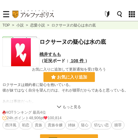
TOP
>
小説
>
恋愛小説
>
ロクサーヌの疑心は水の底
恋愛
連載中
短編
ロクサーヌの疑心は水の底
桃井すもも
（近況ボード：
108 件
）
お気に入りに追加して更新通知を受け取ろう
お気に入り追加
ロクサーヌは婚約者に疑心を抱いている。
彼が妹ではなく自分を望んだのは、それが贖罪だからであると思っている。
あれは事故だった。
それなのに、彼は責任を感じてロクサーヌを引き受けてくれた。
HOTランキング 最高4位
ロクサーヌは、拭いきれない疑心を心の奥底に沈めている。そうまでしても、彼
24h.ポイント
48,906pt
100,814
に惹かれていた。
西洋風
初恋
貴族
貴族令嬢
姉妹
疑心
切ない恋
贖罪