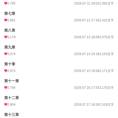
2,765
2026.07.11 18:02
2,392文字
お気に入り
3,245
24h.ポイント
48,906 pt
第七章
2,891
2026.07.12 17:35
2,422文字
文字数
78,171
第八章
更新日時
2026.08.07 18:29
3,179
2026.07.13 18:09
2,075文字
初回公開日時
2026.07.07 15:44
第九章
週間ポイント
320,378 pt (16 位)
3,074
2026.07.14 18:18
2,153文字
月間ポイント
1,214,972 pt (19 位)
第十章
年間ポイント
1,214,972 pt (302 位)
2,973
2026.07.15 18:08
2,171文字
累計ポイント
1,468,426 pt (3,963 位)
第十一章
2,794
2026.07.16 17:53
2,170文字
第十二章
2,804
2026.07.17 18:26
2,318文字
第十三章