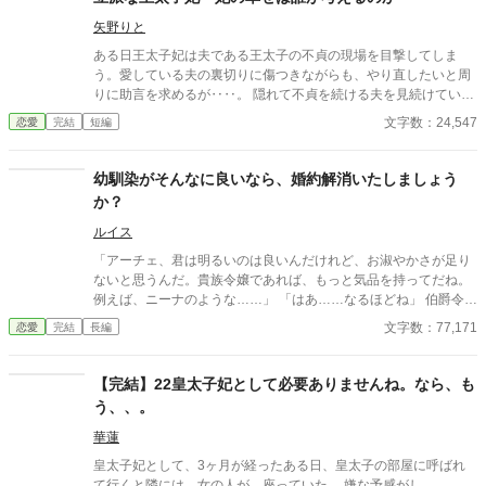
矢野りと
ある日王太子妃は夫である王太子の不貞の現場を目撃してしま
う。愛している夫の裏切りに傷つきながらも、やり直したいと周
りに助言を求めるが‥‥。 隠れて不貞を続ける夫を見続けていく
うちに壊れていく妻。 周りが気づいた時は何もかも手遅れだっ
文字数：24,547
恋愛
完結
短編
た…。 ※設定はゆるいです。
幼馴染がそんなに良いなら、婚約解消いたしましょう
か？
ルイス
「アーチェ、君は明るいのは良いんだけれど、お淑やかさが足り
ないと思うんだ。貴族令嬢であれば、もっと気品を持ってだね。
例えば、ニーナのような……」 「はあ……なるほどね」 伯爵令嬢
のアーチェと伯爵令息のウォーレスは幼馴染であり婚約関係でも
文字数：77,171
恋愛
完結
長編
あった。 彼らにはもう一人、ニーナという幼馴染が居た。 アーチ
ェはウォーレスが性格面でニーナと比べ過ぎることに辟易し、婚
約解消を申し出る。 ウォーレスも納得し、婚約解消は無事に成立
【完結】22皇太子妃として必要ありませんね。なら、も
したはずだったが……。 ウォーレスはニーナのことを大切にしな
う、、。
がらも、アーチェのことも忘れられないと言って来る始末だっ
た……。
華蓮
皇太子妃として、3ヶ月が経ったある日、皇太子の部屋に呼ばれ
て行くと隣には、女の人が、座っていた。 嫌な予感がし