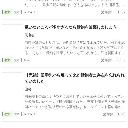
た、、、、 皇太子妃の運命は、どうなるのでしょう？ 指導係、教
育係編Part1
文字数：13,139
恋愛
完結
ｼｮｰﾄｼｮｰﾄ
嫌いなところが多すぎるなら婚約を破棄しましょう
天宮有
伯爵令嬢の私ミリスは、婚約者ジノザに蔑まれていた。 侯爵令息
のジノザは学園で「嫌いなところが多すぎる」と私を見下してく
る。 そして「婚約を破棄したい」と言ったから、私は賛同するこ
とにした。 どうやらジノザは公爵令嬢と婚約して、貶めた私を愛
文字数：17,512
恋愛
完結
短編
人にするつもりでいたらしい。 そのために学園での評判を下げて
きたようだけど、私はマルク王子と婚約が決まる。 楽しい日々を
過ごしていると、ジノザは「婚約破棄を後悔している」と言い出
【完結】留学先から戻って来た婚約者に存在を忘れられ
した。
ていました
山葵
国王陛下の命により帝国に留学していた王太子に付いて行ってい
た婚約者のレイモンド様が帰国された。 王家主催で王太子達の帰
国パーティーが執り行われる事が決まる。 レイモンド様の婚約者
の私も勿論、従兄にエスコートされ出席させて頂きますわ。 3年
文字数：3,025
恋愛
完結
ｼｮｰﾄｼｮｰﾄ
ぶりに見るレイモンド様は、幼さもすっかり消え、美丈夫になっ
ておりました。 将来の宰相の座も約束されており、婚約者の私も
鼻高々ですわ！ 「レイモンド様、お帰りなさいませ。留学中は、