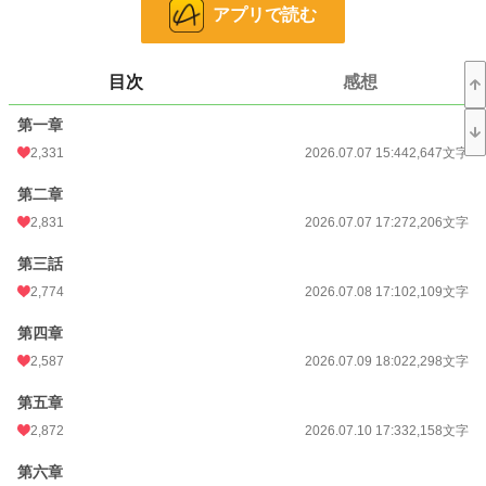
十六歳のロクサーヌと十四歳のベティーナは、仲のよい姉妹である。
アプリで読む
ラドラー侯爵家のパトリックと、バーランド伯爵家のルーファスとは、互いに婚
約者を選ぶために交流していた。
目次
感想
初夏のある日、四人で湖水を遊覧していた時に事故が起こった。
第一章
それをきっかけに、ロクサーヌは婚約することとなる。
2,331
2026.07.07 15:44
2,647文字
同時にベティーナも婚約するのだが、どうやら妹は、ロクサーヌの婚約者への憧
れを捨てきれずにいるようだった。
第二章
2,831
2026.07.07 17:27
2,206文字
❇こちらの作品は、カクヨム様でも公開致しております。
第三話
❇誤字脱字によるお目汚しがございましたら申し訳ございません。公開後に度々
2,774
2026.07.08 17:10
2,109文字
修正が入ります。間を置いてお楽しみ下さいませ。
第四章
❇登場人物のお名前が他作品とダダ被りする場合がございます。皆様別人でござ
います。
2,587
2026.07.09 18:02
2,298文字
第五章
小説
22 位 / 228,785 件
2,872
2026.07.10 17:33
2,158文字
恋愛
20 位 / 66,372 件
第六章