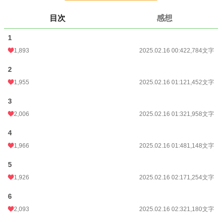
目次
感想
1
1,893
2025.02.16 00:42
2,784文字
小説
1,521 位 / 228,704 件
2
恋愛
865 位 / 66,347 件
1,955
2025.02.16 01:12
1,452文字
お気に入り
1,323
3
24h.ポイント
887 pt
2,006
2025.02.16 01:32
1,958文字
文字数
14,822
4
更新日時
1,966
2022.02.17 22:16
2025.02.16 01:48
1,148文字
初回公開日時
2022.02.08 21:30
5
1,926
2025.02.16 02:17
1,254文字
初回完結日時
2022.02.17 22:18
6
週間ポイント
6,189 pt (1,676 位)
2,093
2025.02.16 02:32
1,180文字
月間ポイント
53,775 pt (809 位)