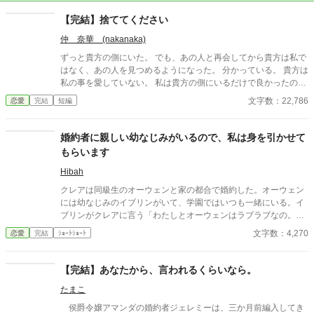
【完結】捨ててください
仲 奈華 (nakanaka)
ずっと貴方の側にいた。 でも、あの人と再会してから貴方は私で
はなく、あの人を見つめるようになった。 分かっている。 貴方は
私の事を愛していない。 私は貴方の側にいるだけで良かったの
に。 貴方が、あの人の側へ行きたいと悩んでいる事が私に伝わっ
文字数：22,786
恋愛
完結
短編
てくる。 もういいの。 ありがとう貴方。 もう私の事は、、、 捨
ててください。 続編投稿しました。 初回完結6月25日 第2回目完
結7月18日
婚約者に親しい幼なじみがいるので、私は身を引かせて
もらいます
Hibah
クレアは同級生のオーウェンと家の都合で婚約した。オーウェン
には幼なじみのイブリンがいて、学園ではいつも一緒にいる。イ
ブリンがクレアに言う「わたしとオーウェンはラブラブなの。ク
レアのこと恨んでる。謝るくらいなら婚約を破棄してよ」クレア
文字数：4,270
恋愛
完結
ｼｮｰﾄｼｮｰﾄ
は二人のために身を引こうとするが……？
【完結】あなたから、言われるくらいなら。
たまこ
侯爵令嬢アマンダの婚約者ジェレミーは、三か月前編入してき