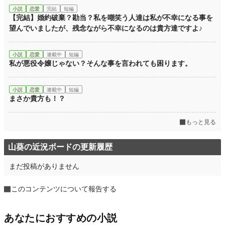
小説
恋愛
完結
短編
【完結】婚約破棄？勘当？私を嘲笑う人達は私が不幸になる事を
望んでいましたが、残念ながら不幸になるのは貴方達ですよ♪
小説
恋愛
連載中
短編
私が悪役令嬢じゃない？そんな事を言われても困ります。
小説
恋愛
連載中
短編
まさか貴方も！？
もっと見る
山葵の近況ボードの更新履歴
まだ投稿がありません
このコンテンツについて報告する
あなたにおすすめの小説