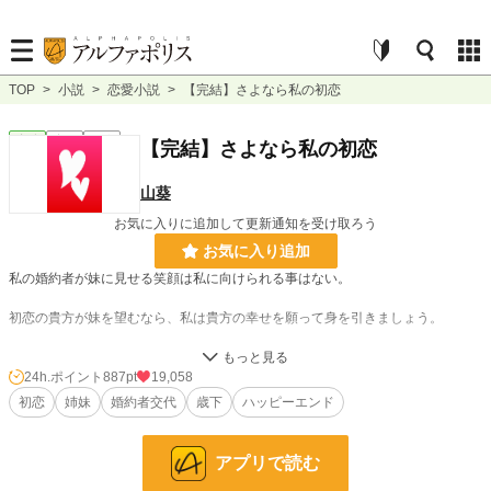
TOP
>
小説
>
恋愛小説
>
【完結】さよなら私の初恋
恋愛
完結
短編
【完結】さよなら私の初恋
山葵
お気に入りに追加して更新通知を受け取ろう
お気に入り追加
私の婚約者が妹に見せる笑顔は私に向けられる事はない。
初恋の貴方が妹を望むなら、私は貴方の幸せを願って身を引きましょう。
さようなら私の初恋。
24h.ポイント
887pt
19,058
初恋
姉妹
婚約者交代
歳下
ハッピーエンド
アプリで読む