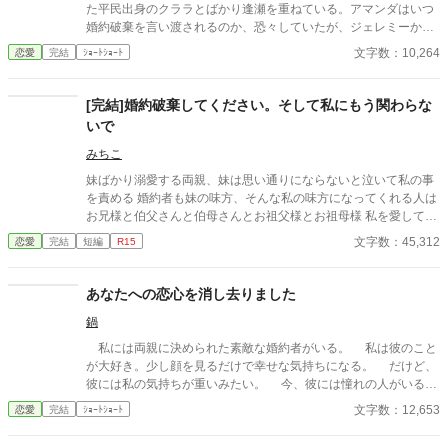
た平民出身のクララとばかり逢瀬を重ねている。アマンダはいつ
婚約破棄を言い渡されるのか、恐々していたが、ジェレミーから
言われた言葉とは……。 2023.4.25 HOTランキング36位／24hラ
文字数：10,264
恋愛
完結
ｼｮｰﾄｼｮｰﾄ
ンキング30位 ありがとうございました！
[完結]婚約破棄してください。そして私にもう関わらな
いで
みちこ
妹ばかり溺愛する両親、妹は思い通りにならないと泣いて私の事
を責める 婚約者も妹の味方、そんな私の味方になってくれる人は
お兄様と伯父さんと伯母さんとお祖父様とお祖母様 私を愛してく
れる人の為にももう自由になります
文字数：45,312
恋愛
完結
短編
R15
あなたへの恋心を消し去りました
鍋
私には両親に決められた素敵な婚約者がいる。 私は彼のこと
が大好き。少し顔を見るだけで幸せな気持ちになる。 だけど、
彼には私の気持ちが重いみたい。 今、彼には憧れの人がいる。
その人は大人びた雰囲気をもつ二つ上の先輩。 彼は心は自由で
文字数：12,653
恋愛
完結
ｼｮｰﾄｼｮｰﾄ
いたい言っていた。 その女性と話す時、私には見せない楽しそ
うな笑顔を向ける貴方を見て、胸が張り裂けそうになる。 友人