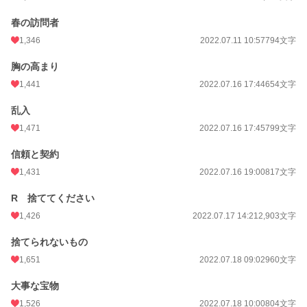
春の訪問者
1,346
2022.07.11 10:57
794文字
胸の高まり
1,441
2022.07.16 17:44
654文字
乱入
小説
2,584 位 / 228,922 件
1,471
2022.07.16 17:45
799文字
恋愛
1,428 位 / 66,393 件
信頼と契約
お気に入り
1,283
1,431
2022.07.16 19:00
817文字
24h.ポイント
589 pt
R 捨ててください
1,426
2022.07.17 14:21
2,903文字
文字数
22,786
捨てられないもの
更新日時
2022.07.18 12:00
1,651
2022.07.18 09:02
960文字
初回公開日時
2022.06.25 15:29
大事な宝物
初回完結日時
2022.06.25 15:29
1,526
2022.07.18 10:00
804文字