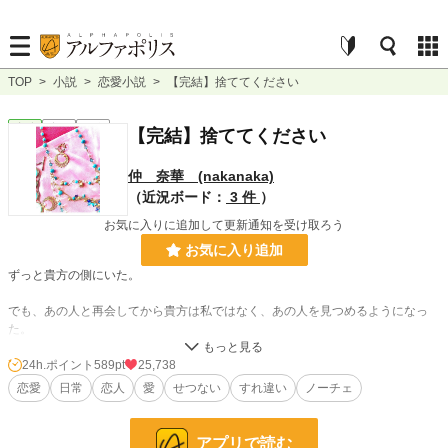
TOP
>
小説
>
恋愛小説
>
【完結】捨ててください
恋愛
完結
短編
【完結】捨ててください
仲 奈華 (nakanaka)
（近況ボード：
3 件
）
お気に入りに追加して更新通知を受け取ろう
お気に入り追加
ずっと貴方の側にいた。
でも、あの人と再会してから貴方は私ではなく、あの人を見つめるようになっ
た。
分かっている。
24h.ポイント
589pt
25,738
恋愛
日常
恋人
愛
せつない
すれ違い
ノーチェ
貴方は私の事を愛していない。
私は貴方の側にいるだけで良かったのに。
アプリで読む