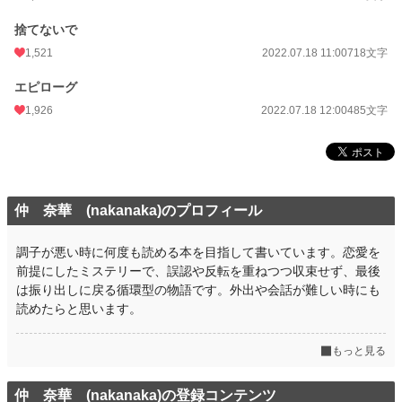
週間ポイント
3,100 pt (3,227 位)
捨てないで
月間ポイント
15,419 pt (3,043 位)
1,521
2022.07.18 11:00
718文字
年間ポイント
286,050 pt (2,097 位)
エピローグ
累計ポイント
1,253,399 pt (4,655 位)
1,926
2022.07.18 12:00
485文字
仲 奈華 (nakanaka)のプロフィール
調子が悪い時に何度も読める本を目指して書いています。恋愛を
前提にしたミステリーで、誤認や反転を重ねつつ収束せず、最後
は振り出しに戻る循環型の物語です。外出や会話が難しい時にも
読めたらと思います。
もっと見る
仲 奈華 (nakanaka)の登録コンテンツ