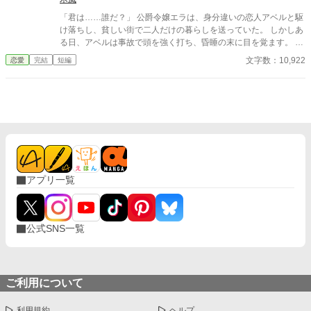
「君は……誰だ？」 公爵令嬢エラは、身分違いの恋人アベルと駆
け落ちし、貧しい街で二人だけの暮らしを送っていた。 しかしあ
る日、アベルは事故で頭を強く打ち、昏睡の末に目を覚ます。 彼
が失っていたのは、エラと出会ってからの記憶だけだった。 やつ
文字数：10,922
恋愛
完結
短編
れ果てた自分を恋人だと名乗れなかったエラは、彼のために「使
用人です」と嘘をつく。 もう一度彼を自由にするため、身を引こ
うとするエラ。 けれど記憶を失ったはずのアベルは、看病する彼
女にもう一度恋をしていく。
アプリ一覧
公式SNS一覧
ご利用について
利用規約
ヘルプ