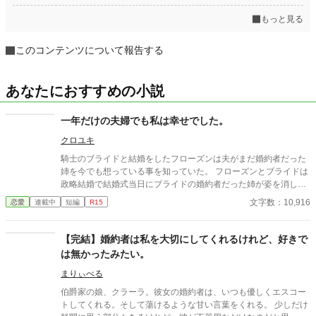
もっと見る
このコンテンツについて報告する
あなたにおすすめの小説
一年だけの夫婦でも私は幸せでした。
クロユキ
騎士のブライドと結婚をしたフローズンは夫がまだ婚約者だった
姉を今でも想っている事を知っていた。 フローズンとブライドは
政略結婚で結婚式当日にブライドの婚約者だった姉が姿を消して
しまった。 フローズンは姉が戻るまでの一年の夫婦の生活が始ま
文字数：10,916
恋愛
連載中
短編
R15
った。 更新が不定期です。誤字脱字がありますが宜しくお願いし
ます。
【完結】婚約者は私を大切にしてくれるけれど、好きで
は無かったみたい。
まりぃべる
伯爵家の娘、クラーラ。彼女の婚約者は、いつも優しくエスコー
トしてくれる。そして蕩けるような甘い言葉をくれる。 少しだけ