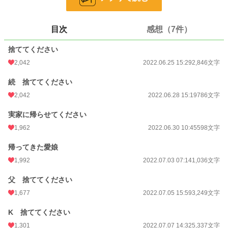
貴方が、あの人の側へ行きたいと悩んでいる事が私に伝わってくる。
目次
感想（7件）
もういいの。
捨ててください
ありがとう貴方。
2,042
2022.06.25 15:29
2,846文字
もう私の事は、、、
続 捨ててください
捨ててください。
2,042
2022.06.28 15:19
786文字
実家に帰らせてください
1,962
2022.06.30 10:45
598文字
帰ってきた愛娘
続編投稿しました。
1,992
2022.07.03 07:14
1,036文字
初回完結6月25日
第2回目完結7月18日
父 捨ててください
1,677
2022.07.05 15:59
3,249文字
K 捨ててください
1,301
2022.07.07 14:32
5,337文字