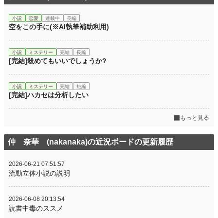
小説
恋愛
連載中
長編
空をこの手に(※AI執筆補助利用)
小説
ミステリー
完結
長編
[完結]殺めてもいいでしょうか?
小説
ミステリー
完結
短編
[完結]ハカセは分析したい
もっと見る
仲 奈華 (nakanaka)の近況ボードの更新履歴
2026-06-21 07:51:57
流動立体小説の説明
2026-06-08 20:13:54
読書中毒のススメ