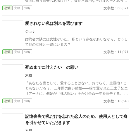
疑問に思う部分もあるけれど、彼が不器用なだけなのだと思って
いた。 そんな甘い言葉に騙されて、きっと幸せな結婚生活が送れ
文字数：68,371
恋愛
完結
短編
ると思ったのに、それは偽りだった……。 そんな人と結婚生活を
送りたくないと両親に相談すると、それに向けて動いてくれる。
人生を変える人にも出会い、学院生活を送りながら新しい一歩を
愛されない私は別れを選びます
踏み出していくお話。 ☆※感想頂いたからからのご指摘により、
ジョナ
この一文を追加します。 王道（？）の、世間にありふれたお話と
は多分一味違います。 王道のお話がいい方は、引っ掛かるご様子
婚約者の隣には女性がいた。 私という存在がありながら、どうし
ですので、申し訳ありませんが引き返して下さいませ。 ☆現実に
て他の女性と一緒にいるの？
も似たような名前、言い回し、言葉、表現などがあると思います
文字数：11,071
恋愛
完結
短編
が、作者の世界観の為、現実世界とは少し異なります。 作者の、
緩い世界観だと思って頂けると幸いです。 ☆以前投稿した作品の
中に出てくる子がチラッと出てきます。分かる人は少ないと思い
死ぬまでに叶えたい十の願い
ますが、万が一分かって下さった方がいましたら嬉しいです。
（全く物語には響きませんので、読んでいなくても全く問題あり
木風
ません。） ☆完結してますので、随時更新していきます。番外編
「あなたを妻として、愛することはない。おそらく、生涯抱くこ
も含めて全35話です。 ★感想いただきまして、さすがにちょっと
ともないだろう」 三年間の白い結婚——捨て置かれた王太子妃エ
可哀想かなと最後の35話、文を少し付けたしました。私めの表現
リアーナに、側妃が『死の呪い』をかけ余命一年を宣告する。 離
の力不足でした…それでも読んで下さいまして嬉しいです。
縁を願うも拒否され、代わりに「死ぬまでに十の願いを叶えて」
文字数：18,543
恋愛
完結
短編
と契約する—— 二人きりの外出、星空、海…ささやかな願いが王
太子の心をほどいていく。
記憶喪失で私だけを忘れた恋人のため、使用人として身
を引かせていただきます
木風