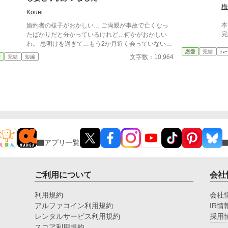
シャーロットの力のおかげで、子爵から伯爵になれた
通り
梅
のに、あっけなく捨てるルーク。 結界が消滅しそう
Kouei
界
になり、街が魔物に囲まれた事でルークはシャーロッ
本
婚約者の様子がおかしい… ご両親が事故で亡くなっ
トを連れ戻そうとするが… 設定ゆるゆるの、架空の
完
たばかりだと分かっているけれど…何かがおかしい
世界のお話です。 全15話で完結になります。
わ。 忌明けを過ぎて…もう2か月近く会っていない
恋愛
完結
ｼｮｰ
し。 だから私は婚約者を尾行した。 するとそこで目
文字数：10,964
愛
完結
短編
にしたのは、婚約者そっくりの小さな男の子と美しい
女性と一緒にいる彼の姿だった。 まさかっ 隠し妻
と子供がいたなんて！！！ ※誤字脱字報告ありがと
うございます。 ※この作品は、他サイトにも投稿し
ています。
アプリ一覧
ご利用について
会社
利用規約
会社
アルファコイン利用規約
IR情
レンタルサービス利用規約
採用
スコア利用規約