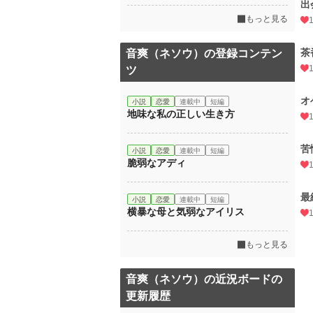
出
もっと見る
茶
音爽（ネソウ）の登録コンテン
ツ
オ
小説
恋愛
連載中
短編
地味な私の正しい生き方
苦
小説
恋愛
連載中
短編
脆弱なアディ
最
小説
恋愛
連載中
短編
横暴な母と気弱なアイリス
もっと見る
音爽（ネソウ）の近況ボードの
更新履歴