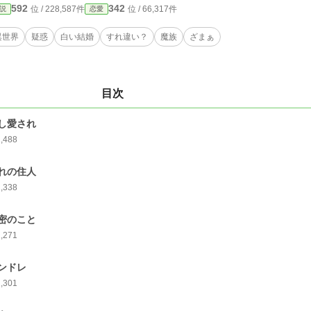
592
342
位 / 228,587件
位 / 66,317件
説
恋愛
異世界
疑惑
白い結婚
すれ違い？
魔族
ざまぁ
目次
し愛され
1,488
れの住人
1,338
密のこと
1,271
ンドレ
1,301