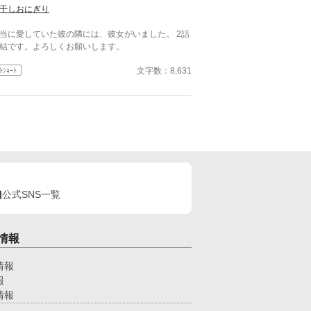
になどならない！ ＊設定ゆるゆるの、架空の世
干しおにぎり
のお話です。
当に愛していた彼の隣には、彼女がいました。 2話
結です。よろしくお願いします。
文字数：8,631
ﾄｼｮｰﾄ
公式SNS一覧
情報
情報
報
情報