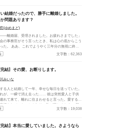
』 『彼女といると疲れる』
はルパート様に嫌われていたの？ 本当は厭わしく
いたの？ だから私は決めました。 あなたを忘
白い結婚だったので、勝手に離婚しました。
… ※この作品は、他投稿サイトにも公開し
何か問題あります？
います。
窓(ゆめまど)
――離婚届、受理されました。お疲れさまでした」
会の事務官がそう言ったとき、私は心の底からこう
あ、これでようやく三年分の無視に終止
てるわ。 王命による“形式結婚”。 夫の顔も知
文字数：62,363
編
ず、手紙もなし、戦地から帰ってきたという噂すら
はい、離婚。勝手に。 白い結婚だっ
ので、勝手に離婚しました。 何か問題あります？
〖完結〗その愛、お断りします。
川みいな
する人と結婚して一年、幸せな毎日を送っていた。
れが、一瞬で消え去った…… 彼は突然愛人と子供
連れて来て、離れに住まわせると言った。愛する人
裏切られていたことを知り、胸が苦しくなる。 邪
文字数：19,038
編
は、私だ。 そう思った私は離婚を決意し、邸
出て行こうとしたところを彼に見つかり部屋に閉じ
られてしまう。 「君を愛してる」と、何度も口
【完結】本当に愛していました。さようなら
する彼。愛していれば、何をしても許されると思っ
るのだろうか。 冗談じゃない。私は、彼の思い