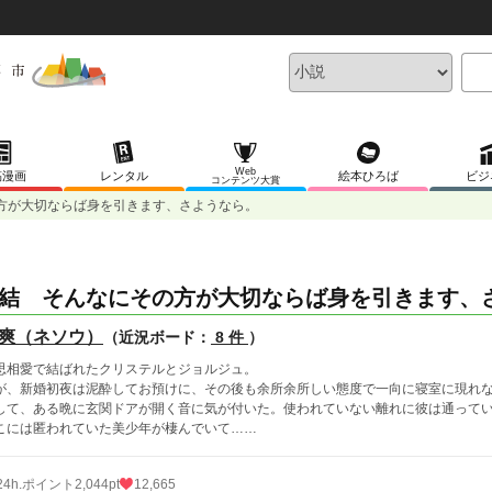
Web
稿漫画
レンタル
絵本ひろば
ビジ
コンテンツ大賞
方が大切ならば身を引きます、さようなら。
結 そんなにその方が大切ならば身を引きます、
爽（ネソウ）
（近況ボード：
8 件
）
思相愛で結ばれたクリステルとジョルジュ。
が、新婚初夜は泥酔してお預けに、その後も余所余所しい態度で一向に寝室に現れ
して、ある晩に玄関ドアが開く音に気が付いた。使われていない離れに彼は通って
こには匿われていた美少年が棲んでいて……
24h.ポイント
2,044pt
12,665