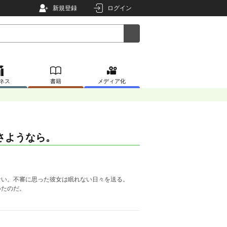
新規登録
ログイン
ネス
書籍
メディア化
さようなら。
ない。不審に思った彼女は眠れない日々を送る。
いたのだ。