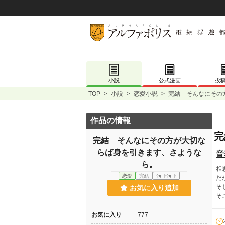
小説
公式漫画
投
TOP
>
小説
>
恋愛小説
>
完結 そんなにその
作品の情報
完
完結 そんなにその方が大切な
らば身を引きます、さような
音
ら。
相
恋愛
完結
ｼｮｰﾄｼｮｰﾄ
だ
そ
お気に入り追加
そ
お気に入り
777