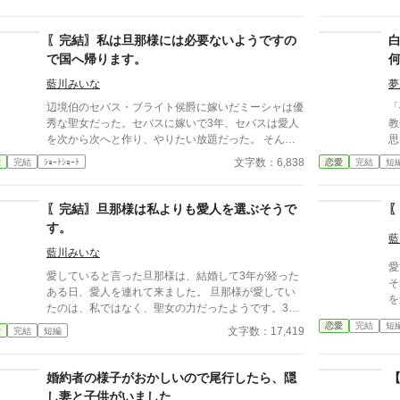
なさってますよ？ 私とは口づけしかしていません。
を。 『我慢するしかない
お義兄様は他の方とはもっと凄いことをなさっていま
私
す。」と… 旦那様には愛人がいて、その愛人には子
思って
〖完結〗私は旦那様には必要ないようですの
供が出来たようです。しかも、旦那様は愛人の子を私
れようと
で国へ帰ります。
達2人の子として育てようとおっしゃいました。 信じ
て
ていた旦那様に裏切られ、もう旦那様を信じる事が出
藍川みいな
夢
来なくなった私は、離縁を決意し、実家に帰ります。
辺境伯のセバス・ブライト侯爵に嫁いだミーシャは優
「
設定ゆるゆるの、架空の世界のお話です。 全8話で完
秀な聖女だった。セバスに嫁いで3年、セバスは愛人
教
結になります。
を次から次へと作り、やりたい放題だった。 そんな
思った。 あ
セバスに我慢の限界を迎え、離縁する事を決意したミ
符を打
文字数：6,838
愛
完結
ｼｮｰﾄｼｮｰﾄ
恋愛
完結
短
ーシャ。 私がいなければ、あなたはおしまいです。
ら
国境を無事に守れていたのは、聖女ミーシャのおかげ
ない。 だから、
だった。ミーシャが守るのをやめた時、セバスは破滅
た
〖完結〗旦那様は私よりも愛人を選ぶそうで
する事になる…。 設定はゆるゆるです。 本編8話で完
す。
結になります。
藍
藍川みいな
愛
愛していると言った旦那様は、結婚して3年が経った
そ
ある日、愛人を連れて来ました。 旦那様が愛してい
を
たのは、私ではなく、聖女の力だったようです。3年
に
間平和だった事から、私の力など必要ないと勘違いさ
恋愛
完結
短
魔なの
文字数：17,419
愛
完結
短編
れたようで… 「もうお前は必要ない。出て行け。」
を
と、言われたので出ていきます。 私がいなくなった
込め
ら結界は消滅してしまいますけど、大丈夫なのですよ
婚約者の様子がおかしいので尾行したら、隠
に
ね？ それならば、二度と私を頼らないでください！
てい
し妻と子供がいました