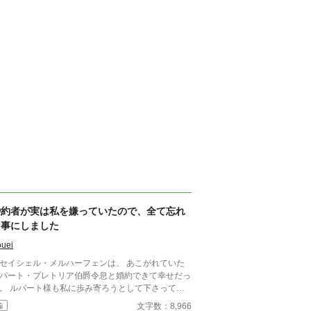
婚約者が実は私を嫌っていたので、全て忘れ
る事にしました
uei
セイシェル・メルハーフェンは、 あこがれていた
パート・プレトリア伯爵令息と婚約できて幸せだっ
歩み寄ろうとして下さってい
。 けれど私は聞いてしまった。ルパート様の本音
文字数：8,966
編