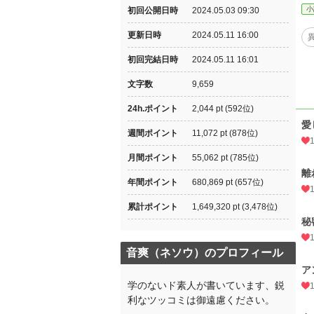
小
初回公開日時
2024.05.03 09:30
更新日時
2024.05.11 16:00
初回完結日時
2024.05.11 16:01
文字数
9,659
24h.ポイント
2,044 pt (592位)
愛
週間ポイント
11,072 pt (878位)
月間ポイント
55,062 pt (785位)
離
年間ポイント
680,869 pt (657位)
累計ポイント
1,649,320 pt (3,478位)
秘
音爽（ネソウ）のプロフィール
ア
学のないド素人が書いています、鋭
利なツッコミは御遠慮ください。