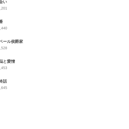
会い
1,201
番
1,440
ベール侯爵家
1,528
悩と愛憎
1,453
終話
1,645