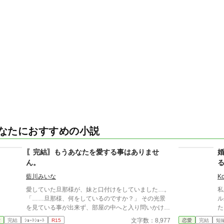
なたにおすすめの小説
〖完結〗もうあなたを愛する事はありませ
ん。
藍川みいな
Ko
愛していた旦那様が、妹と口付けをしていました…。
私
「……旦那様、何をしているのですか？」 その光景
ル
を見ている事が出来ず、部屋の中へと入り問いかけて
た。 ルパート様も私に
いた。 そして妹は、 「あら、お姉様は何か勘違いを
る
文字数：8,977
愛
完結
ｼｮｰﾄｼｮｰﾄ
R15
恋愛
完結
短