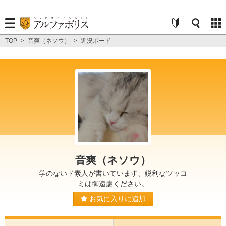
TOP
>
音爽（ネソウ）
>
近況ボード
音爽（ネソウ）
学のないド素人が書いています、鋭利なツッコ
ミは御遠慮ください。
お気に入りに追加