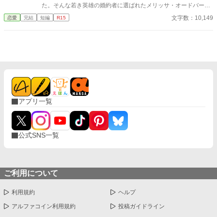
た。そんな若き英雄の婚約者に選ばれたメリッサ・オードバーン
子爵令嬢は、自身を果報者と信じて疑っていなかった。 彼が屋
文字数：10,149
恋愛
完結
短編
R15
敷のメイドと関係を持っていると知る事になる、その時までは。
貴族に愛人がいる事など珍しくもない。そんな事は分かってい
るつもりだった。分かっていてそれでも、許せなかった。 メリ
ッサにとってアイルザートは、本心から愛した人だったから。
アプリ一覧
公式SNS一覧
ご利用について
利用規約
ヘルプ
アルファコイン利用規約
投稿ガイドライン