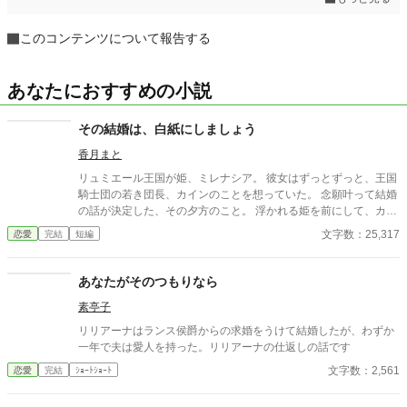
このコンテンツについて報告する
あなたにおすすめの小説
その結婚は、白紙にしましょう
香月まと
リュミエール王国が姫、ミレナシア。 彼女はずっとずっと、王国
騎士団の若き団長、カインのことを想っていた。 念願叶って結婚
の話が決定した、その夕方のこと。 浮かれる姫を前にして、カイ
ンの口から出た言葉は「白い結婚にとさせて頂きたい」 身分とか
文字数：25,317
恋愛
完結
短編
立場とか何とか話しているが、姫は急速にその声が遠くなってい
くのを感じる。 けれど、他でもない憧れの人からの嘆願だ。姫は
にっこりと笑った。 「分かりました。その提案を、受け入れ─
あなたがそのつもりなら
─」 全然受け入れられませんけど！？ 形だけの結婚を了承しつつ
素亭子
も、心で号泣してる姫。 武骨で不器用な王国騎士団長。 二人を中
心に巻き起こった、割と短い期間のお話。
リリアーナはランス侯爵からの求婚をうけて結婚したが、わずか
一年で夫は愛人を持った。リリアーナの仕返しの話です
文字数：2,561
恋愛
完結
ｼｮｰﾄｼｮｰﾄ