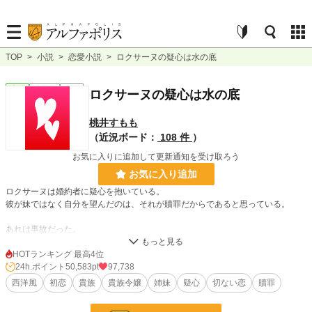
TOP
>
小説
>
恋愛小説
>
ロクサーヌの疑心は水の底
恋愛
連載中
短編
ロクサーヌの疑心は水の底
桃井すもも
（近況ボード：
108 件
）
お気に入りに追加して更新通知を受け取ろう
お気に入り追加
ロクサーヌは婚約者に疑心を抱いている。
彼が妹ではなく自分を望んだのは、それが贖罪だからであると思っている。
あれは事故だった。
それなのに、彼は責任を感じてロクサーヌを引き受けてくれた。
HOTランキング 最高4位
ロクサーヌは、拭いきれない疑心を心の奥底に沈めている。そうまでしても、彼
24h.ポイント
50,583pt
97,738
に惹かれていた。
西洋風
初恋
貴族
貴族令嬢
姉妹
疑心
切ない恋
贖罪