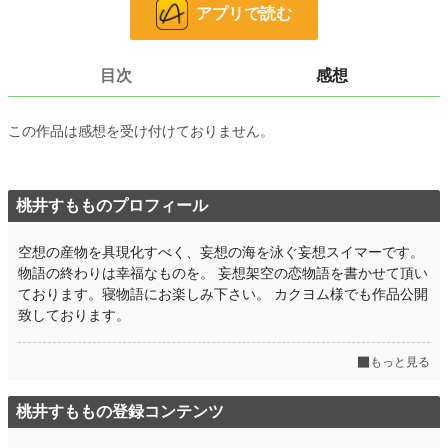
十六歳のロクサーヌと十四歳のベティーナは、仲のよい姉妹である。
アプリで読む
ラドラー侯爵家のパトリックと、バーランド伯爵家のルーファスとは、互いに婚
約者を選ぶために交流していた。
目次
感想
初夏のある日、四人で湖水を遊覧していた時に事故が起こった。
それをきっかけに、ロクサーヌは婚約することとなる。
この作品は感想を受け付けておりません。
同時にベティーナも婚約するのだが、どうやら妹は、ロクサーヌの婚約者への憧
れを捨てきれずにいるようだった。
桃井すもものプロフィール
❇こちらの作品は、カクヨム様でも公開致しております。
空想の産物を具現化すべく、妄想の海を泳ぐ妄想スイマーです。
❇誤字脱字によるお目汚しがございましたら申し訳ございません。公開後に度々
物語の終わりは幸福なものを。 妄想架空の恋物語を書かせて頂い
修正が入ります。間を置いてお楽しみ下さいませ。
ております。寝物語にお楽しみ下さい。 カクヨム様でも作品公開
❇登場人物のお名前が他作品とダダ被りする場合がございます。皆様別人でござ
致しております。
います。
もっと見る
小説
22 位 / 228,668 件
桃井すももの登録コンテンツ
恋愛
20 位 / 66,339 件