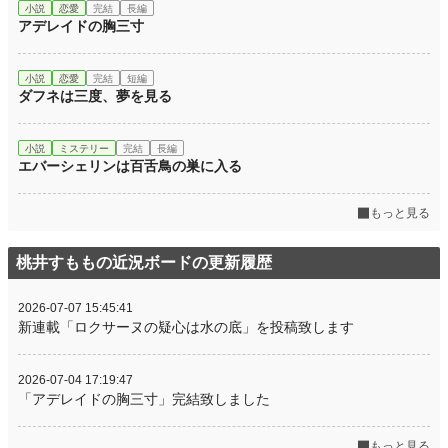
小説
恋愛
完結
長編
お気に入り
3,252
アデレイドの胸三寸
24h.ポイント
50,583 pt
小説
恋愛
完結
短編
文字数
75,709
ダフネは三度、夢を見る
更新日時
2026.08.06 18:34
小説
ミステリー
完結
長編
初回公開日時
2026.07.07 15:44
エバーシェリンは百舌鳥の巣に入る
週間ポイント
320,378 pt (16 位)
もっと見る
月間ポイント
1,214,972 pt (19 位)
年間ポイント
1,214,972 pt (302 位)
桃井すももの近況ボードの更新履歴
累計ポイント
1,420,010 pt (4,114 位)
2026-07-07 15:45:41
新連載「ロクサーヌの疑心は水の底」を投稿致します
2026-07-04 17:19:47
「アデレイドの胸三寸」完結致しました
もっと見る