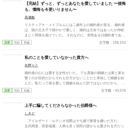
【完結】ずっと、ずっとあなたを愛していました 〜後悔
も、懺悔も今更いりません〜
高瀬船
リスティアナ・メイブルムには二歳年上の婚約者が居る。 婚約者
は、国の王太子で穏やかで優しく、婚約は王命ではあったが仲睦
まじく関係を築けていた。 それなのに、突然ある日婚約者である
王太子からは土下座をされ、婚約を解消して欲しいと願われる。
文字数：156,153
恋愛
完結
長編
何故、そんな事に。 優しく微笑むその笑顔を向ける先は確かに自
分に向けられていたのに。 婚約者として確かに大切にされていた
のに何故こうなってしまったのか。 リスティアナの思いとは裏腹
私のことを愛していなかった貴方へ
に、ある時期からリスティアナに悪い噂が立ち始める。 悪い噂が
矢野りと
立つ事など何もしていないのにも関わらず、リスティアナは次第
に学園で、夜会で、孤立していく。
婚約者の心には愛する女性がいた。 でも貴族の婚姻とは家と家を
繋ぐのが目的だからそれも仕方がないことだと承知して婚姻を結
んだ。私だって彼を愛して婚姻を結んだ訳ではないのだから。 で
も穏やかな結婚生活が私と彼の間に愛を芽生えさせ、いつしか永
文字数：43,578
恋愛
完結
短編
遠の愛を誓うようになる。 だがそんな幸せな生活は突然終わりを
告げてしまう。 夫のかつての想い人が現れてから私は彼の本心を
知ってしまい…。 ＊設定はゆるいです。
上手に騙してくださらなかった伯爵様へ
しきど
アイルザート・ルテシオ伯爵は十七歳で家督を継いだ方だ。
文武両道、容姿端麗、人柄も良く領民の誰からも愛される方だっ