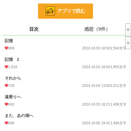
小説
431 位 / 228,618 件
アプリで読む
恋愛
248 位 / 66,320 件
お気に入り
1,606
目次
感想（9件）
24h.ポイント
2,847 pt
記憶
文字数
106,166
909
2024.10.03 18:50
1,504文字
更新日時
2026.03.29 19:57
記憶 2
初回公開日時
2024.10.03 18:50
1,018
2024.10.03 18:50
1,955文字
初回完結日時
2026.03.29 19:57
それから
週間ポイント
21,225 pt (416 位)
729
2024.10.04 13:00
2,012文字
月間ポイント
66,802 pt (635 位)
遠乗りへ
年間ポイント
755,678 pt (559 位)
663
2024.10.05 18:21
1,406文字
累計ポイント
1,685,863 pt (3,412 位)
また、あの湖へ
689
2024.10.05 19:41
1,494文字