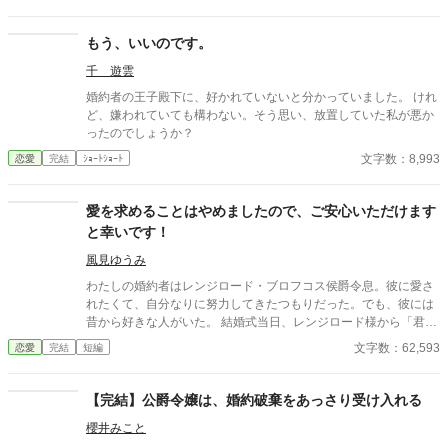
性格が変わります(元サヤ編になります) ※こちらの作品カクヨム
にも掲載します
もう、いいのです。
千 遊雲
婚約者の王子殿下に、好かれていないと分かっていました。 けれ
ど、嫌われていても構わない。そう思い、放置していた私が悪か
ったのでしょうか？
文字数：8,993
恋愛
完結
ｼｮｰﾄｼｮｰﾄ
愛を求めることはやめましたので、ご安心いただけます
と幸いです！
風見ゆうみ
わたしの婚約者はレンジロード・ブロフコス侯爵令息。彼に愛さ
れたくて、自分なりに努力してきたつもりだった。でも、彼には
昔から好きな人がいた。 結婚式当日、レンジロード様から「君も
知っていると思うが、私には愛する女性がいる。君と結婚して
文字数：62,593
恋愛
完結
短編
も、彼女のことを忘れたくないから忘れない。そして、私と君の
結婚式を彼女に見られたくない」と言われ、結婚式を中止にする
ためにと階段から突き落とされてしまう。 レンジロード様に突き
【完結】公爵令嬢は、婚約破棄をあっさり受け入れる
落とされたと訴えても、信じてくれる人は少数だけ。レンジロー
櫻井みこと
ド様はわたしが階段を踏み外したと言う上に、わたしには話を合