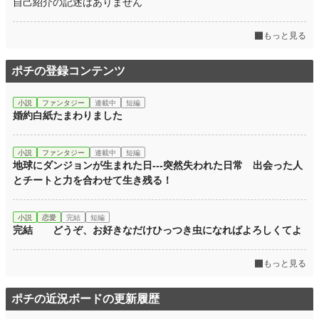
自己紹介の記述はありません
もっと見る
ポチの登録コンテンツ
小説
ファンタジー
連載中
短編
婚約白紙たまわりました
小説
ファンタジー
連載中
短編
地球にダンジョンが生まれた日---突然失われた日常 出会った人
とチートと力を合わせて生き残る！
小説
恋愛
完結
短編
完結 どうぞ、お好きなだけひっつき虫になればよろしくてよ
もっと見る
ポチの近況ボードの更新履歴