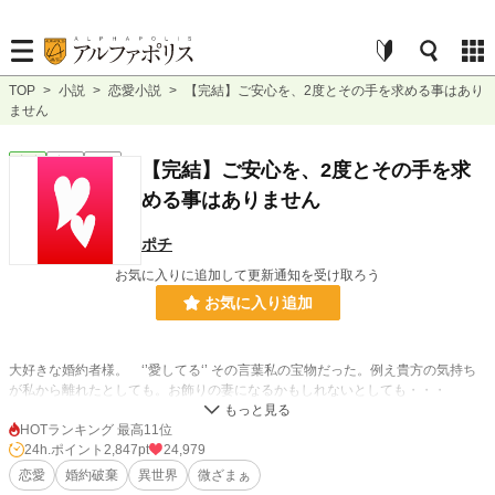
TOP
>
小説
>
恋愛小説
>
【完結】ご安心を、2度とその手を求める事はあり
ません
恋愛
完結
短編
【完結】ご安心を、2度とその手を求
める事はありません
ポチ
お気に入りに追加して更新通知を受け取ろう
お気に入り追加
大好きな婚約者様。 ‘’愛してる‘’ その言葉私の宝物だった。例え貴方の気持ち
が私から離れたとしても。お飾りの妻になるかもしれないとしても・・・
それでも、私は貴方を想っていたい。 独り過ごす刻もそれだけで幸せを感じら
HOTランキング 最高11位
れた。たった一つの希望
24h.ポイント
2,847pt
24,979
恋愛
婚約破棄
異世界
微ざまぁ