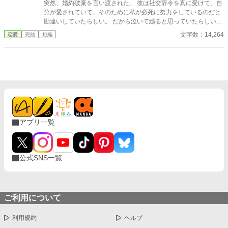
わせろと言う。 こんな人のどこが良かったのかしら？？？ 家族に
突然、婚約破棄を言い渡された。 彼は社交辞令を真に受けて、自
相談し、離婚に向けて動き出すわたしだったが、わたしの変化に
分が愛されていて、そのために私が必死に努力をしているのだと
気がついたレンジロード様が、なぜかわたしにかまうようになり
勘違いしていたらしい。 だから泣いて縋ると思っていたらしいで
――
すが、それはあり得ません。 私が王妃になるのは確定。その相手
文字数：14,264
恋愛
完結
短編
がたまたま、あなただった。それだけです。 またまた軽率に短
編。 一話…マリエ視点 二話…婚約者視点 三話…子爵令嬢視点 四
話…第二王子視点 五話…マリエ視点 六話…兄視点 ※全六話で完
結しました。馬鹿すぎる王子にご注意ください。 スピンオフ始め
ました。 「追放された聖女が隣国の腹黒公爵を頼ったら、国がな
くなってしまいました」連載中！
アプリ一覧
公式SNS一覧
ご利用について
利用規約
ヘルプ