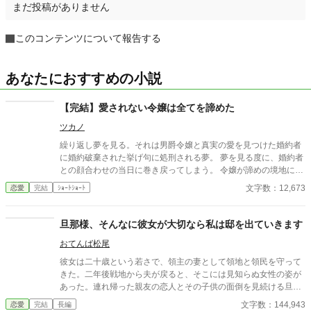
まだ投稿がありません
このコンテンツについて報告する
あなたにおすすめの小説
【完結】愛されない令嬢は全てを諦めた
ツカノ
繰り返し夢を見る。それは男爵令嬢と真実の愛を見つけた婚約者
に婚約破棄された挙げ句に処刑される夢。 夢を見る度に、婚約者
との顔合わせの当日に巻き戻ってしまう。 令嬢が諦めの境地に至
った時、いつもとは違う展開になったのだった。 三話完結予定。
文字数：12,673
恋愛
完結
ｼｮｰﾄｼｮｰﾄ
旦那様、そんなに彼女が大切なら私は邸を出ていきます
おてんば松尾
彼女は二十歳という若さで、領主の妻として領地と領民を守って
きた。二年後戦地から夫が戻ると、そこには見知らぬ女性の姿が
あった。連れ帰った親友の恋人とその子供の面倒を見続ける旦那
様に、妻のソフィアはとうとう離婚届を突き付ける。 if 主人公の
文字数：144,943
恋愛
完結
長編