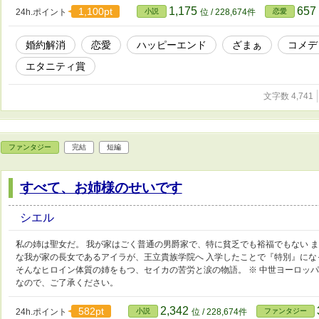
1,175
657
1,100pt
24h.ポイント
小説
位 / 228,674件
恋愛
婚約解消
恋愛
ハッピーエンド
ざまぁ
コメデ
エタニティ賞
文字数 4,741
ファンタジー
完結
短編
すべて、お姉様のせいです
シエル
私の姉は聖女だ。 我が家はごく普通の男爵家で、特に貧乏でも裕福でもない 
な我が家の長女であるアイラが、王立貴族学院へ 入学したことで『特別』にな
そんなヒロイン体質の姉をもつ、セイカの苦労と涙の物語。 ※ 中世ヨーロッパ
なので、ご了承ください。
2,342
582pt
24h.ポイント
小説
位 / 228,674件
ファンタジー