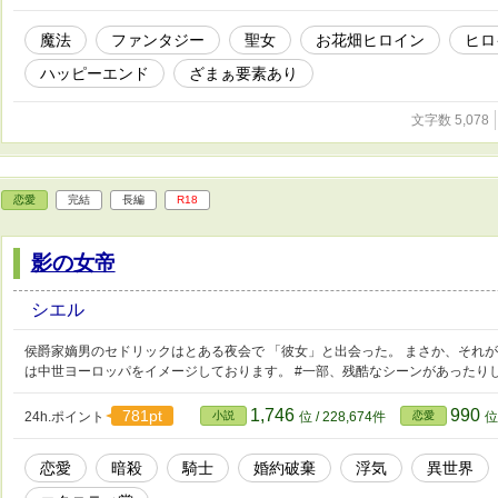
魔法
ファンタジー
聖女
お花畑ヒロイン
ヒロ
ハッピーエンド
ざまぁ要素あり
文字数 5,078
恋愛
完結
長編
R18
影の女帝
シエル
侯爵家嫡男のセドリックはとある夜会で 「彼女」と出会った。 まさか、それが
は中世ヨーロッパをイメージしております。 #一部、残酷なシーンがあったり
1,746
990
781pt
24h.ポイント
小説
位 / 228,674件
恋愛
位
恋愛
暗殺
騎士
婚約破棄
浮気
異世界