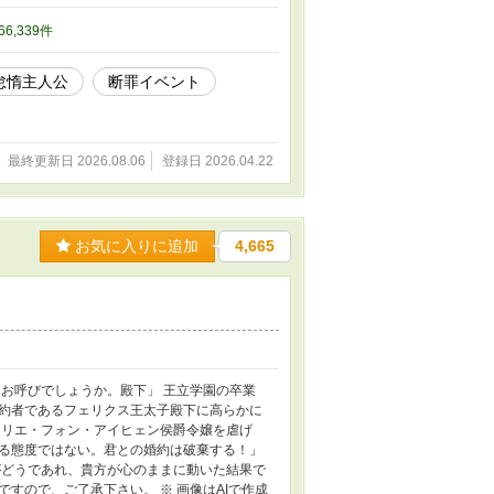
 66,339件
怠惰主人公
断罪イベント
最終更新日 2026.08.06
登録日 2026.04.22
お気に入りに追加
4,665
お呼びでしょうか。殿下」 王立学園の卒業
約者であるフェリクス王太子殿下に高らかに
ーリエ・フォン・アイヒェン侯爵令嬢を虐げ
る態度ではない。君との婚約は破棄する！」
がどうであれ、貴方が心のままに動いた結果で
ですので、ご了承下さい。 ※ 画像はAIで作成