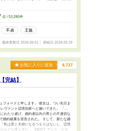
7
位 / 53,280件
不貞
王族
最終更新日 2026.08.01
登録日 2026.05.29
お気に入りに追加
6,727
【完結】
ュフォードと申します」 彼女は、つい先日ま
レヴァント辺境伯家へと嫁いできた。 「…
年にわたり虐げ、婚約者以外の男との不適切な
で婚約破棄を宣告された。 そして、新たな婚
 「私は君と夫婦になるつもりはないし、辺境
かなども考えずに… 【報告】アース・スタ