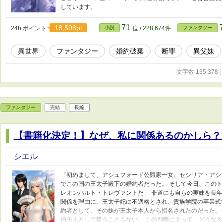
しています。
71
18,598pt
24h.ポイント
小説
位 / 228,674件
ファンタジー
異世界
ファンタジー
婚約破棄
断罪
異父妹
文字数 135,378
ファンタジー
完結
長編
【書籍化決定！】なぜ、私に関係あるのかしら？
シエル
「初めまして、アシュフォード公爵家一女、セシリア・アシ
でこの国の王太子殿下の婚約者だった。 そして今日、このト
レオンハルト・トレヴァントだ」 非道にも自らの実妹を長
関係を理由に、王太子妃に不適格とされ、貴族学院の卒業式
約者として、その妹が王太子本人から指名されたのだった。
伯夫人として扱うこともない」 この判断によって、どうなる