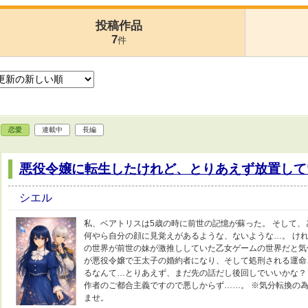
投稿作品
7
件
恋愛
連載中
長編
悪役令嬢に転生したけれど、とりあえず放置して
シエル
私、ベアトリスは5歳の時に前世の記憶が蘇った。 そして
何やら自分の顔に見覚えがあるような、ないような…。 け
の世界が前世の妹が激推ししていた乙女ゲームの世界だと気
が悪役令嬢で王太子の婚約者になり、そして処刑される運命
るなんて…とりあえず、まだ先の話だし後回しでいいかな？ 
作者のご都合主義ですので悪しからず……。 ※気分転換の
ませ。