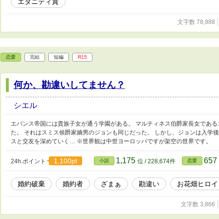
エタニティ賞
文字数 78,988
恋愛
完結
短編
R15
何か、勘違いしてません？
シエル
エバンス帝国には貴族子女が通う学園がある。 マルティネス伯爵家長女である
た。 それはスミス侯爵家嫡男のジョンも同じだった。 しかし、ジョンは入学
スと交友を深めていく… ※世界観は中世ヨーロッパですが架空の世界です。
1,175
657
1,100pt
24h.ポイント
小説
位 / 228,674件
恋愛
婚約破棄
婚約者
ざまぁ
勘違い
お花畑ヒロイ
文字数 3,866