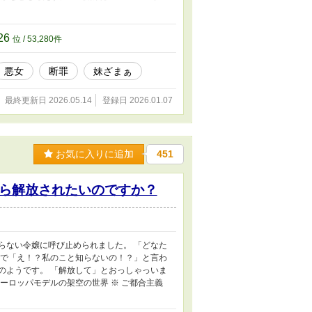
した！ 応援して下さった読者の皆様、誠
ズに関しましては詳しく決まりましたら 再びご
※ ご都合主義ですので、ご了承下さい、 ※
26
位 / 53,280件
悪女
断罪
妹ざまぁ
最終更新日 2026.05.14
登録日 2026.01.07
お気に入りに追加
451
ら解放されたいのですか？
らない令嬢に呼び止められました。 「どなた
るで「え！？私のこと知らないの！？」と言わ
のようです。 「解放して」とおっしゃっいま
ーロッパモデルの架空の世界 ※ ご都合主義