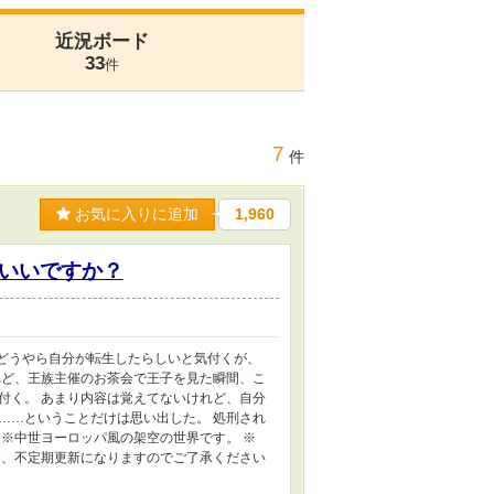
近況ボード
33
件
7
件
お気に入りに追加
1,960
いいですか？
、どうやら自分が転生したらしいと気付くが、
れど、王族主催のお茶会で王子を見た瞬間、こ
付く。 あまり内容は覚えてないけれど、自分
……ということだけは思い出した。 処刑され
※中世ヨーロッパ風の架空の世界です。 ※
為、不定期更新になりますのでご了承ください