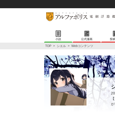
小説
公式漫画
投
TOP
>
シエル
>
Webコンテンツ
2
【
が