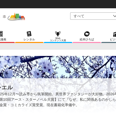
Web
稿漫画
レンタル
絵本ひろば
ビジ
コンテンツ大賞
シエル
025年12月〜読み専から執筆開始。異世界ファンタジーが大好物。2026
第10回アース・スターノベル大賞】にて『なぜ、私に関係あるのかし
金賞・コミカライズ賞受賞。現在書籍化準備中。