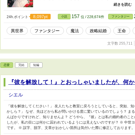
ーノベル大賞様にて金賞・コミラカイズ賞を 受賞致しま
にありがとうございました┏○))ﾍﾟｺｯ 書籍化・コミラカイ
報告させて頂きます。 ※ 中世ヨーロッパ風の世界観です。 
157
8,097pt
24h.ポイント
小説
位 / 228,674件
ファンタジー
画像はAIにて作成しております
異世界
ファンタジー
魔法
政略結婚
王命
文字数 255,711
恋愛
完結
短編
『彼を解放して！』とおっしゃいましたが、何か
シエル
「彼を解放してください！」 友人たちと教室に戻ろうとしていると、突如、知
かしら？」 なぜ、先ほどから私が問いかける度に驚いているのでしょう？ ま
んばかりですけれど、知りませんよ？ どうやら、『彼』とは私の婚約者のこと
したが、私の目には何かに囚われているようには見えないのですが？ ※ 中世ヨ
です。 ※ 誤字、脱字、文章がおかしい箇所は気付いた際に修正しております。