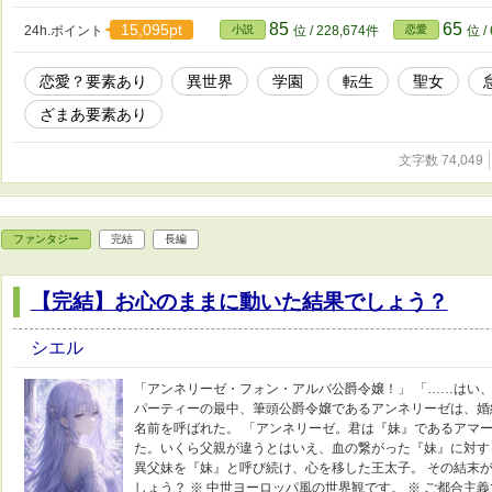
85
65
15,095pt
24h.ポイント
小説
位 / 228,674件
恋愛
位 /
恋愛？要素あり
異世界
学園
転生
聖女
ざまあ要素あり
文字数 74,049
ファンタジー
完結
長編
【完結】お心のままに動いた結果でしょう？
シエル
「アンネリーゼ・フォン・アルバ公爵令嬢！」 「……はい、
パーティーの最中、筆頭公爵令嬢であるアンネリーゼは、婚
名前を呼ばれた。 「アンネリーゼ。君は『妹』であるアマ
た。いくら父親が違うとはいえ、血の繋がった『妹』に対す
異父妹を『妹』と呼び続け、心を移した王太子。 その結末
しょう？ ※ 中世ヨーロッパ風の世界観です。 ※ ご都合主義