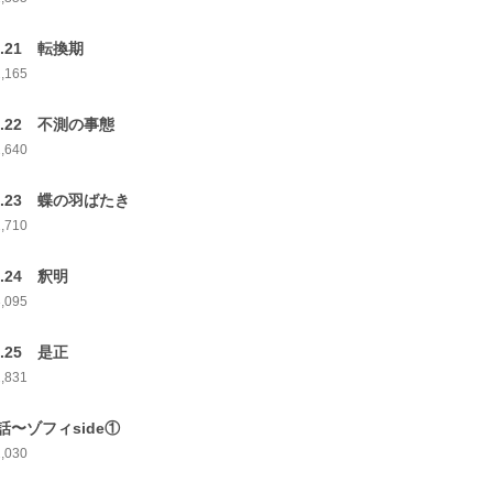
p.21 転換期
2,165
p.22 不測の事態
2,640
p.23 蝶の羽ばたき
2,710
p.24 釈明
3,095
p.25 是正
2,831
話〜ゾフィside①
2,030