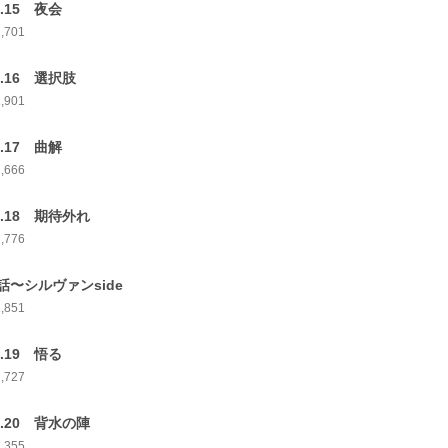
p.15 夜会
2,701
p.16 選択肢
2,901
p.17 曲解
2,666
p.18 期待外れ
2,776
話〜シルヴァンside
2,851
p.19 悟る
2,727
p.20 背水の陣
2,355