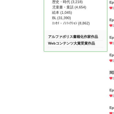
歴史・時代 (3,218)
E
児童書・童話 (4,654)
絵本 (1,045)
BL (31,390)
E
ｴｯｾｲ・ﾉﾝﾌｨｸｼｮﾝ (8,862)
アルファポリス書籍化作家作品
E
Webコンテンツ大賞受賞作品
E
閑
E
E