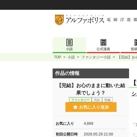
小説
公式漫画
投
TOP
>
小説
>
ファンタジー小説
>
【完結】お
作品の情報
【
【完結】お心のままに動いた結
果でしょう？
シ
ファンタジー
完結
長編
お気に入り追加
お気に入り
4,669
「
初回公開日時
2026.05.29 21:00
「