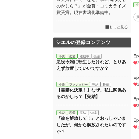
小
のかしら？』が金賞・コミカライズ
賞受賞。現在書籍化準備中。
もっと見る
シエルの登録コンテンツ
E
小説
恋愛
連載中
長編
悪役令嬢に転生したけれど、とりあ
えず放置していいですか？
E
小説
ファンタジー
完結
長編
【書籍化決定！】なぜ、私に関係あ
るのかしら？【完結】
E
小説
恋愛
完結
短編
『彼を解放して！』とおっしゃいま
E
したが、何から解放されたいのです
か？