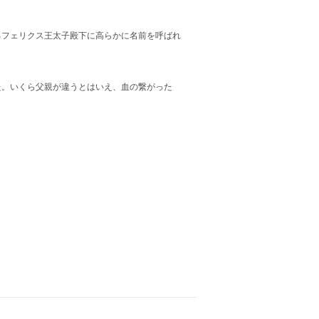
るフェリクス王太子殿下に高らかに名前を呼ばれ
た。いくら父親が違うとはいえ、血の繋がった