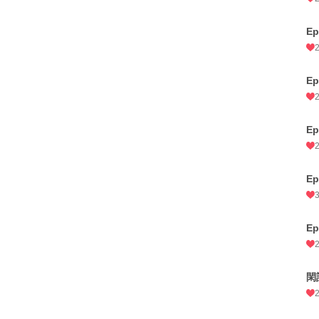
E
E
E
E
E
閑