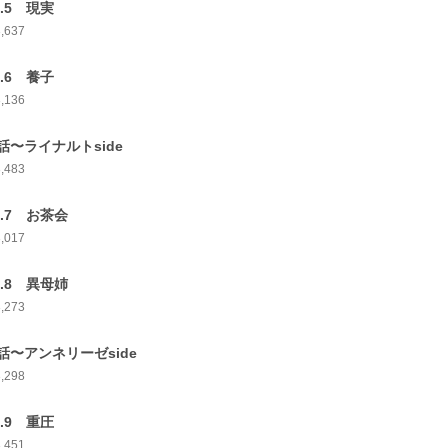
p.5 現実
3,637
p.6 養子
3,136
話〜ライナルトside
3,483
p.7 お茶会
3,017
p.8 異母姉
3,273
話〜アンネリーゼside
3,298
p.9 重圧
3,451