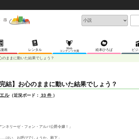
Web
稿漫画
レンタル
絵本ひろば
ビジ
コンテンツ大賞
心のままに動いた結果でしょう？
完結】お心のままに動いた結果でしょう？
エル
（近況ボード：
33 件
）
アンネリーゼ・フォン・アルバ公爵令嬢！」
……はい、お呼びでしょうか。殿下」