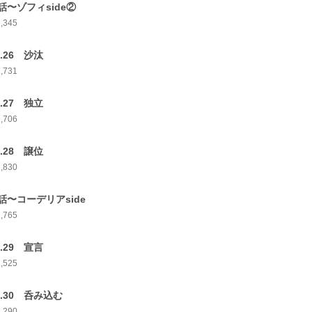
話〜ゾフィside②
2,345
p.26 沙汰
2,731
p.27 独立
2,706
p.28 譲位
2,830
話〜コーデリアside
2,765
p.29 宣言
2,525
p.30 呑み込む
2,290