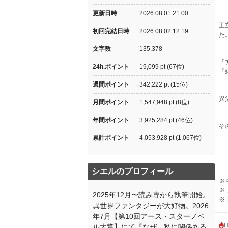
更新日時
2026.08.01 21:00
王
初回完結日時
2026.08.02 12:19
た
文字数
135,378
「
24h.ポイント
19,099 pt (67位)
『
週間ポイント
342,222 pt (15位)
異
月間ポイント
1,547,948 pt (8位)
年間ポイント
3,925,284 pt (46位)
そ
累計ポイント
4,053,928 pt (1,067位)
シエルのプロフィール
※
※
2025年12月〜読み専から執筆開始。
※
異世界ファンタジーが大好物。2026
年7月【第10回アース・スターノベ
ル大賞】にて『なぜ、私に関係ある