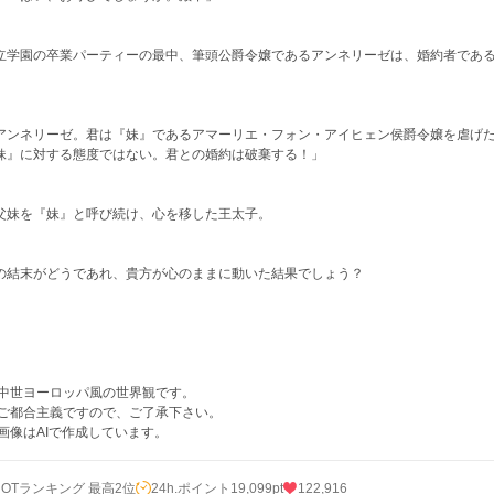
立学園の卒業パーティーの最中、筆頭公爵令嬢であるアンネリーゼは、婚約者であ
。
アンネリーゼ。君は『妹』であるアマーリエ・フォン・アイヒェン侯爵令嬢を虐げ
妹』に対する態度ではない。君との婚約は破棄する！」
父妹を『妹』と呼び続け、心を移した王太子。
の結末がどうであれ、貴方が心のままに動いた結果でしょう？
 中世ヨーロッパ風の世界観です。
 ご都合主義ですので、ご了承下さい。
 画像はAIで作成しています。
HOTランキング 最高2位
24h.ポイント
19,099pt
122,916