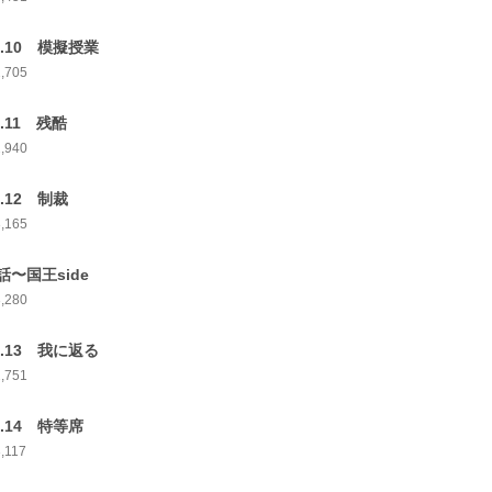
p.10 模擬授業
2,705
p.11 残酷
2,940
p.12 制裁
3,165
話〜国王side
3,280
p.13 我に返る
2,751
p.14 特等席
,117