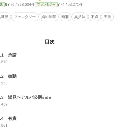
67
7
位 / 228,634件
位 / 53,271件
説
ファンタジー
異世界
ファンタジー
婚約破棄
断罪
異父妹
不貞
王族
目次
p.1 承諾
2,670
p.2 始動
2,953
p.3 謁見〜アルバ公爵side
3,439
p.4 有責
3,881