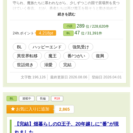
守られ、魔族たちに慕われながら、少しずつこの国で居場所を見つ
けていく春吉。 だが、勇者たちは再び魔王を殺そうと動き始めて
いて――。 「何もしないなんて、無理だろ」 優しすぎる魔王と、
そのツガイになった青年が、傷ついた国と心を再生していく、溺愛
×異世界復興BLファンタジー。
289
小説
位 / 228,620件
47
4,218pt
24h.ポイント
位 / 31,391件
BL
BL
ハッピーエンド
強気受け
異世界転移
魔王
番/つがい
復興
世話焼き
溺愛
完結
文字数 196,126
最終更新日 2026.08.06
登録日 2026.04.01
BL
連載中
長編
R18
お気に入りに追加
2,865
【完結】畑暮らしのΩ王子、20年越しに“番”が現
れました