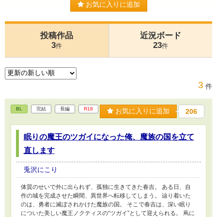
お気に入りに追加
投稿作品
近況ボード
3
23
件
件
3
件
BL
完結
長編
R18
お気に入りに追加
206
眠りの魔王のツガイになった俺、魔族の国を立て
直します
兎沢にこり
体質のせいで外に出られず、孤独に生きてきた春吉。 ある日、自
作の城を完成させた瞬間、異世界へ転移してしまう。 辿り着いた
のは、勇者に滅ぼされかけた魔族の国。 そこで春吉は、深い眠り
についた美しい魔王ノクティスの“ツガイ”として迎えられる。 蔦に