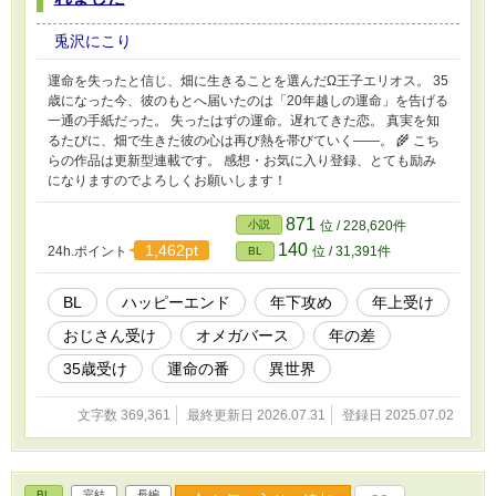
兎沢にこり
運命を失ったと信じ、畑に生きることを選んだΩ王子エリオス。 35
歳になった今、彼のもとへ届いたのは「20年越しの運命」を告げる
一通の手紙だった。 失ったはずの運命。遅れてきた恋。 真実を知
るたびに、畑で生きた彼の心は再び熱を帯びていく――。 🌾 こち
らの作品は更新型連載です。 感想・お気に入り登録、とても励み
になりますのでよろしくお願いします！
871
小説
位 / 228,620件
140
1,462pt
24h.ポイント
位 / 31,391件
BL
BL
ハッピーエンド
年下攻め
年上受け
おじさん受け
オメガバース
年の差
35歳受け
運命の番
異世界
文字数 369,361
最終更新日 2026.07.31
登録日 2025.07.02
BL
完結
長編