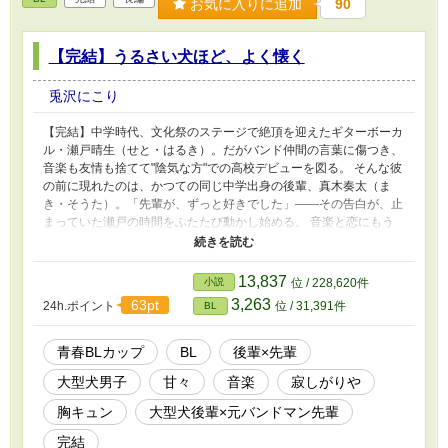
お気に入りに追加
90
【完結】うるさい犬ほど、よく懐く
兎沢にこり
【完結】中学時代、文化祭のステージで絶頂を迎えたギターボーカ
ル・瀬戸晴生（せと・はるき）。だがバンド仲間の言葉に傷つき、
音楽も友情も捨てて"陰気な方"での高校デビューを図る。 そんな彼
の前に現れたのは、かつての同じ中学出身の後輩、真木奏太（ま
き・そうた）。「先輩が、ずっと好きでした」——その告白が、止
まっていた瀬戸の時間をふたたび動かし始める。 音楽と恋にもう
一度向き合う、まっすぐで不器用な青春BL！ ㊗️完結しました！ 青
春BLカップBET(投票)期間終了の9/1までは、毎日番外編を投稿し
ます✨ 本編では描けなかった、真木と瀬戸のラブラブ話をお楽しみ
13,837
小説
位 / 228,620件
に💕
3,263
63pt
24h.ポイント
位 / 31,391件
BL
青春BLカップ​
BL
後輩×先輩
大型犬男子
甘々
音楽
寂しがりや
胸キュン
大型犬後輩×元バンドマン先輩
完結