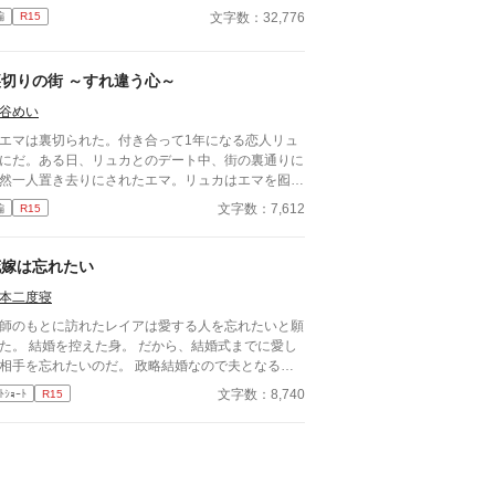
ルーベンの幼馴染だという伯爵家令嬢クラーラが頻
す。 完結まで書き終わっております。 よろしくお
文字数：32,776
編
R15
に屋敷を訪れることに違和感を覚える。
いいたします。
裏切りの街 ～すれ違う心～
谷めい
マは裏切られた。付き合って1年になる恋人リュ
にだ。ある日、リュカとのデート中、街の裏通りに
然一人置き去りにされたエマ。リュカはエマを囮に
た。彼は騎士としての手柄欲しさにエマを利用した
文字数：7,612
編
R15
だ。※ 全５話完結予定
花嫁は忘れたい
本二度寝
師のもとに訪れたレイアは愛する人を忘れたいと願
えた身。 だから、結婚式までに愛し
手を忘れたいのだ。 政略結婚なので夫となる人
愛情はない。 結婚後に愛人を家に入れるといった
文字数：8,740
ﾄｼｮｰﾄ
R15
に愛情が湧こうはずがない。 絶望しか見えない結
生活だ。 愛した男を思えば逃げ出したくなる。 だ
ら、家のために嫁ぐレイアに希望はいらない。 愛
た彼を忘れさせてほしい。 レイアはそう願った。
結済。 番外アップ済。