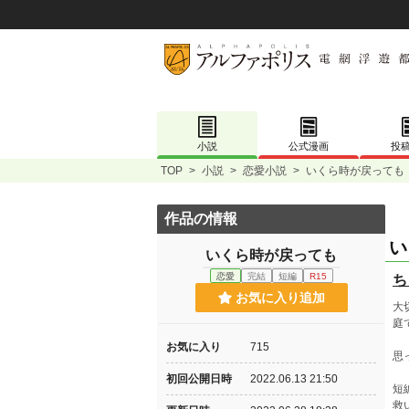
小説
公式漫画
投
TOP
>
小説
>
恋愛小説
>
いくら時が戻っても
作品の情報
い
いくら時が戻っても
恋愛
完結
短編
R15
ち
お気に入り追加
大
庭
お気に入り
715
思
初回公開日時
2022.06.13 21:50
短
救