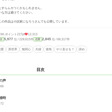
たすらムカつくかもしれません。
いな方は避けてください。
この作品は小説家になろうさんでも公開しています。
24h.ポイント
227pt
12,313
5,977
2,845
位 / 228,615件
位 / 66,317件
説
恋愛
恋愛
異世界
無関心
夫婦
後悔
やり直せる？
諦め
目次
の声
666
婚時
772