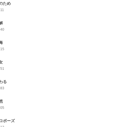
のため
811
解
840
悔
815
女
751
わる
783
然
705
ロポーズ