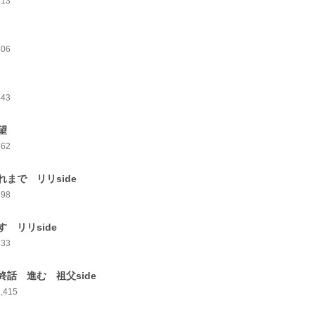
713
806
843
望
762
れまで リリside
798
す リリside
833
終話 進む 祖父side
1,415