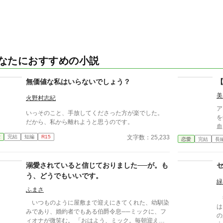
なたにおすすめの小説
無価値な私はいらないでしょう？
美
火野村志紀
ア
いっそのこと、手放してくださった方が楽でした。
を
だから、私から離れようと思うのです。
血
皇
文字数：25,233
愛
完結
短編
R15
恋愛
完結
長
し
以
と
溺愛されていると信じておりました──が。も
た
う、どうでもいいです。
睦
緑
こ
ふまさ
後
た
いつものように屋敷まで迎えにきてくれた、幼馴染
は
かも
みであり、婚約者でもある伯爵令息──ミックに、フ
の
ナ
ィオナが微笑む。 「おはよう、ミック。毎朝迎えに