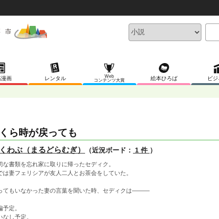
Web
稿漫画
レンタル
絵本ひろば
ビジ
コンテンツ大賞
くら時が戻っても
くわぶ（まるどらむぎ）
（近況ボード：
1 件
）
切な書類を忘れ家に取りに帰ったセディク。
では妻フェリシアが友人二人とお茶会をしていた。
ってもいなかった妻の言葉を聞いた時、セディクは―――
編予定。
いなし予定。