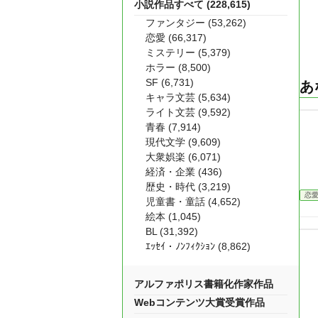
小説作品すべて (228,615)
ファンタジー (53,262)
恋愛 (66,317)
ミステリー (5,379)
ホラー (8,500)
SF (6,731)
あ
キャラ文芸 (5,634)
ライト文芸 (9,592)
青春 (7,914)
現代文学 (9,609)
大衆娯楽 (6,071)
経済・企業 (436)
歴史・時代 (3,219)
恋
児童書・童話 (4,652)
絵本 (1,045)
BL (31,392)
ｴｯｾｲ・ﾉﾝﾌｨｸｼｮﾝ (8,862)
アルファポリス書籍化作家作品
Webコンテンツ大賞受賞作品