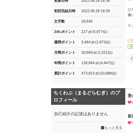
更新日時
2022.06.28 18:38
ひ
初回完結日時
2022.06.28 18:39
嫌
文字数
28,645
※
24h.ポイント
227 pt (5,977位)
週間ポイント
5,484 pt (1,873位)
小
月間ポイント
30,669 pt (1,521位)
年間ポイント
139,694 pt (4,447位)
累計ポイント
473,915 pt (10,888位)
ちくわぶ（まるどらむぎ）のプ
妻
ロフィール
自己紹介の記述はありません
新
もっと見る