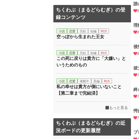
誰
ちくわぶ（まるどらむぎ）の登
録コンテンツ
理
小説
恋愛
完結
短編
R15
空っぽから生まれた王女
後
小説
恋愛
完結
短編
R15
この死に戻りは貴方に「大嫌い」と
いうためのもの
彼
小説
恋愛
連載中
長編
R15
私の幸せは貴方が側にいないこと
終
【第二章まで完結済】
もっと見る
愕
ちくわぶ（まるどらむぎ）の近
況ボードの更新履歴
プ