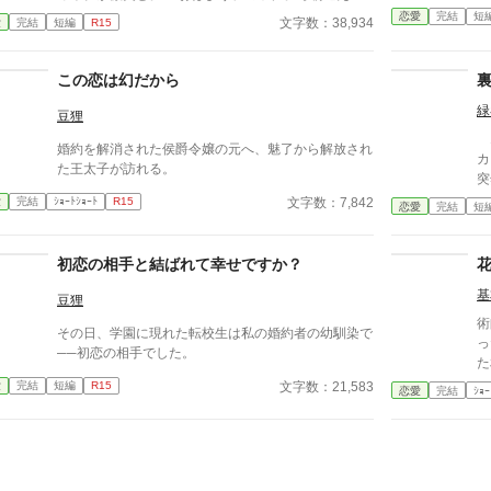
夫
で
来なくても、学園ですぐに会えるのに」 「駄目だ
恋愛
完結
短
繁
文字数：38,934
愛
完結
短編
R15
願
よ。もし学園に向かう途中できみに何かあったら、ぼ
くは悔やんでも悔やみきれない。傍にいれば、いつで
も守ってあげられるからね」 ミックがフィオナを
この恋は幻だから
抱き締める。それはそれは、愛おしそうに。その様子
緑
に、フィオナの両親が見守るように穏やかに笑う。
豆狸
──対して。 傍に控える使用人たちに、笑顔はな
エ
婚約を解消された侯爵令嬢の元へ、魅了から解放され
かった。
カ
た王太子が訪れる。
突
し
文字数：7,842
愛
完結
ｼｮｰﾄｼｮｰﾄ
R15
恋愛
完結
短
の
初恋の相手と結ばれて幸せですか？
基
豆狸
術
その日、学園に現れた転校生は私の婚約者の幼馴染で
った。 結婚を控
──初恋の相手でした。
た相
に
文字数：21,583
愛
完結
短編
R15
恋愛
完結
ｼｮｰ
男
婚
か
し
完