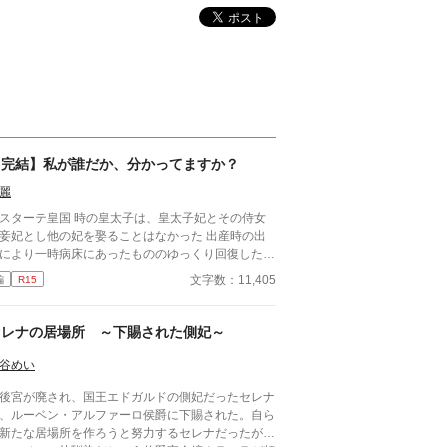
【完結】私が誰だか、分かってますか？
麗
スターテ皇国 時の皇太子は、皇太子妃とその侍女
妾妃とし他の妃を娶ることはなかった 出産時の出
により一時病床にあったもののゆっくり回復した。
太子は皇帝となり、皇太子妃は皇后となった。 そ
文字数：11,405
編
R15
て、皇后との間に産まれた男児を皇太子とした。
降の子は妾妃との娘のみであった。 表向きは皇帝
皇后の仲は睦まじく、皇后は妾妃を受け入れてい
セレナの居場所 ～下賜された側妃～
。 ただ、皇帝と皇后より、皇后と妾妃の仲はより
まじくあったとの話もあるようだ。 残念ながら、
谷めい
の妾妃は産まれも育ちも定かではなかった。 ま
宮が廃され、国王エドガルドの側妃だったセレナ
、後ろ盾も何もないために何故皇后の侍女となった
、ルーベン・アルファーロ侯爵に下賜された。自ら
不明であった。 そして、この妾妃の娘マリアー
新たな居場所を作ろうと努力するセレナだったが、
ははたしてどのような娘なのか… １７話完結予定