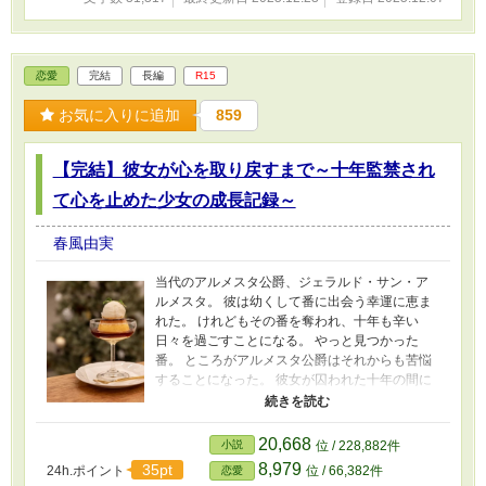
恋愛
完結
長編
R15
お気に入りに追加
859
【完結】彼女が心を取り戻すまで～十年監禁され
て心を止めた少女の成長記録～
春風由実
当代のアルメスタ公爵、ジェラルド・サン・ア
ルメスタ。 彼は幼くして番に出会う幸運に恵ま
れた。 けれどもその番を奪われ、十年も辛い
日々を過ごすことになる。 やっと見つかった
番。 ところがアルメスタ公爵はそれからも苦悩
することになった。 彼女が囚われた十年の間に
虐げられてすっかり心を失っていたからであ
る。 番であるセイディは、公爵がいくら愛でて
も心を動かさない。 番としてすぐに愛し合えな
20,668
小説
位 / 228,882件
い絶望感はまた彼を苦しめるが。 情緒が育って
8,979
35pt
24h.ポイント
位 / 66,382件
恋愛
いないなら、今から育てていけばいい。 これは