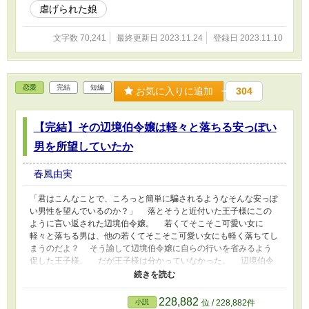
虐げられた娘
文字数 70,241
最終更新日 2023.11.24
登録日 2023.11.10
恋愛
完結
短編
お気に入りに追加
304
【完結】その辺境伯令嬢は軽々と落ちる安っぽい
男を所望していたか
春風由実
「君はこんなことで、ころっと簡単に騙されるようなそんな安っぽ
い男性を望んでいるのか？」 落とそうと近付いた王子様にこの
ように言い返された辺境伯令嬢。 若くてそこそこ可愛い女に
軽々と落ちる男は、他の若くてそこそこ可愛い女にも軽く落ちてし
まうのだよ？ そう諭して辺境伯令嬢に自らの行いを省みるよう
促した王子様。 だが王子様は分かっていなかった。 辺境伯令
嬢は相手が誰でもなんとでも出来ると思っていたことに。 ※短編
です。完結まで作成済み。 ※迷った末に恋愛ジャンルに入れてお
きました。恋愛要素はあるにはあるんだけど、ね。 ※タグ入れた
228,882
小説
位 / 228,882件