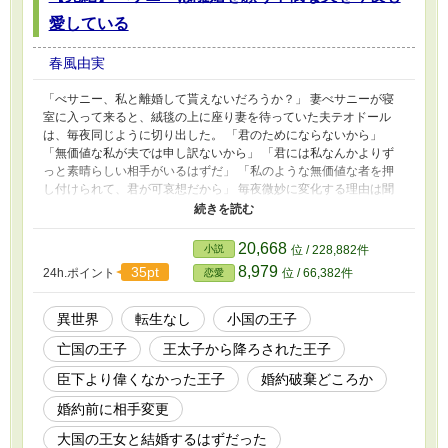
愛している
春風由実
「べサニー、私と離婚して貰えないだろうか？」 妻べサニーが寝
室に入って来ると、絨毯の上に座り妻を待っていた夫テオドール
は、毎夜同じように切り出した。 「君のためにならないから」
「無価値な私が夫では申し訳ないから」 「君には私なんかよりず
っと素晴らしい相手がいるはずだ」 「私のような無価値な者を押
し付けられて、君が可哀想だから」 毎夜微妙に変化する理由は聞
き流して、べサニーは今夜も甘く囁く。 「旦那さま。夜は長いの
ですから。隣に座ってお話しいたしましょう？」 「わたくし、ご
一緒してくださらないと泣いてしまいますわ」 夫婦でワインを飲
20,668
小説
位 / 228,882件
み、夜も更けていけば──。 「べサニー、信じられるか？臣下の子
8,979
35pt
24h.ポイント
位 / 66,382件
恋愛
どもに『馬鹿か？』と言った翌朝には、弟が王太子に決まってい
た」 「べサニー、あの国の王家と貴族家は、一体何がしたかった
のだろうか？」 「べサニー、あの国はどうやって存続出来ていた
異世界
転生なし
小国の王子
のだろう？」 そして翌朝に記憶が残らなくなる頃、夫は言う。
亡国の王子
王太子から降ろされた王子
「べサニー。あの国が私に与えた幸運がひとつだけある。それは何
だと思う？」 これはとある王国の貴族の娘べサニーが、ある日突
臣下より偉くなかった王子
婚約破棄どころか
然結婚することになった不憫過ぎる夫を愛でて、愛でて、愛でて、
可愛がり、慈しむ日々の記録だ。 今夜も夫婦の語らいは、寝室で
婚約前に相手変更
同じように始まった。 「べサニー。私と離婚して貰えないだろう
大国の王女と結婚するはずだった
か──」 ※問題の相手は勝手に自滅して消えてしまったため、ざま