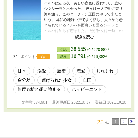
イルハはある夜、美しい音色に誘われて、旅の
少女シーラと出会った。 彼女は一人で船に乗り
海を渡り、このタークォン王国にやって来たと
いう。 耳に心地好い声でよく話し、人々から恐
れられているイルハを面白いと語るシーラに、
イルハは知らず恋をした。 だが彼女は一時この
国に立ち寄った旅人で、また海へと返ってい
く。 一度、二度と去り行く彼女を送り出したイ
ルハだったが──。 長く会えない時を挟み、念願
38,555
小説
位 / 228,882件
の再会を果たしたイルハは、今度こそシーラを
16,791
7pt
24h.ポイント
位 / 66,382件
恋愛
篭絡しようと動き出す。 ※R15は保険です。 ※
一話が短いです。完結しますが先も長い。
※「カクヨム」にも掲載中です。 ※『海の神々
甘々
溺愛
魔術
恋愛
じれじれ
へ捧ぐ音』の「小説家になろう」版とは内容が
身分差
虐げられた少女
亡国
異なります。 ※2022.4.28プロローグ追加しまし
た。読まなくても支障はありませんが良かった
何度も離れ想い強まる
ハッピーエンド
らどうぞ。 ※2022.4.29～最終章開始しました。
ようやく終わりが……まだ先は長いですけれど
文字数 374,901
最終更新日 2022.10.17
登録日 2021.10.20
も。 ※2022.7.1改題しました。旧題『国を奪わ
れた少女は、遠い海の向こうでエリート役人に
捕まって溺愛される』→『海が魅入られたお姫
さまに恋をしたら』→2022.8.6元に戻してみま
25
1
2
件
した。