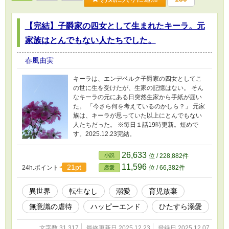
【完結】子爵家の四女として生まれたキーラ。元
家族はとんでもない人たちでした。
春風由実
キーラは、エンデベルク子爵家の四女としてこ
の世に生を受けたが、生家の記憶はない。 そん
なキーラの元にある日突然生家から手紙が届い
た。 「今さら何を考えているのかしら？」 元家
族は、キーラが思っていた以上にとんでもない
人たちだった。 ※毎日１話19時更新。短めで
す。2025.12.23完結。
26,633
小説
位 / 228,882件
11,596
21pt
24h.ポイント
位 / 66,382件
恋愛
異世界
転生なし
溺愛
育児放棄
無意識の虐待
ハッピーエンド
ひたすら溺愛
文字数 31,317
最終更新日 2025.12.23
登録日 2025.12.07