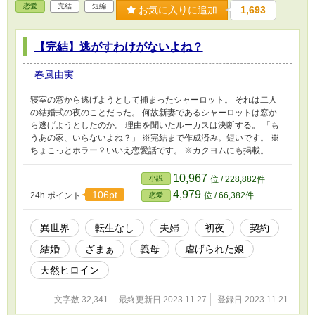
恋愛
完結
短編
お気に入りに追加
1,693
【完結】逃がすわけがないよね？
春風由実
寝室の窓から逃げようとして捕まったシャーロット。 それは二人
の結婚式の夜のことだった。 何故新妻であるシャーロットは窓か
ら逃げようとしたのか。 理由を聞いたルーカスは決断する。 「も
うあの家、いらないよね？」 ※完結まで作成済み。短いです。 ※
ちょこっとホラー？いいえ恋愛話です。 ※カクヨムにも掲載。
10,967
小説
位 / 228,882件
4,979
106pt
24h.ポイント
位 / 66,382件
恋愛
異世界
転生なし
夫婦
初夜
契約
結婚
ざまぁ
義母
虐げられた娘
天然ヒロイン
文字数 32,341
最終更新日 2023.11.27
登録日 2023.11.21