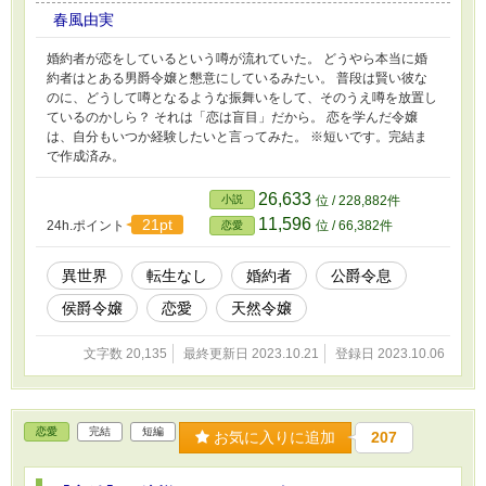
春風由実
婚約者が恋をしているという噂が流れていた。 どうやら本当に婚
約者はとある男爵令嬢と懇意にしているみたい。 普段は賢い彼な
のに、どうして噂となるような振舞いをして、そのうえ噂を放置し
ているのかしら？ それは「恋は盲目」だから。 恋を学んだ令嬢
は、自分もいつか経験したいと言ってみた。 ※短いです。完結ま
で作成済み。
26,633
小説
位 / 228,882件
11,596
21pt
24h.ポイント
位 / 66,382件
恋愛
異世界
転生なし
婚約者
公爵令息
侯爵令嬢
恋愛
天然令嬢
文字数 20,135
最終更新日 2023.10.21
登録日 2023.10.06
恋愛
完結
短編
お気に入りに追加
207