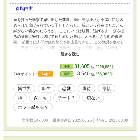
春風由実
頭を打った衝撃で思い出した前世。 転生先は小さな小屋に閉じ込
められて虐げられている子どもだった。 親という存在にとことん
縁がない魂なのだろうか。 ここにいては駄目。逃げるよ！ ぼろぼ
ろの身体に鞭打ち逃げて辿り着いた先は、とある小さな町の孤児
院。 前世では人間の嫌な部分を沢山見てきた。 この教訓を生かし
て、私はここから、今度こそ幸せに、そして長生きしてみせる！
え？親が必要だろう？ 大丈夫です。私が私を幸せにしますので！
※本編終了（2025.6.10）後に、番外編が続きます。読まなくても
問題なしです。番外編だけ読むのもありです。現代風ですがあくま
31,605
小説
位 / 228,882件
でフィクションですので、そのようにお楽しみくださいませ。 ※
13,540
14pt
24h.ポイント
位 / 66,382件
恋愛
長期休んでおりまして、勝手ながらこちら更新ペースを掴むための
リハビリ作品ともしているので、広い心でお読み頂けると嬉しいで
す。 ※基本完成させてから投稿をはじめるのですが（この作品も
異世界
転生
恋愛
虐待
毒親
そうです）、投稿前の再確認であれもこれも直したくなってい
神
ざまぁ
チート？
切ない
き……どうしてこうなった？となりがちな作者です。ちなみに完成
させず投稿をはじめて、完全に迷走し、自分でもナンダコレ？と思
ホラー感ある？
う作品もありますが、完結はしているのでこちらには置いたままに
してありますｗ どれでもお読みになって無理だと感じましたら、
文字数 147,034
最終更新日 2025.06.26
登録日 2025.03.30
お心のままにそっとブラウザを閉じていただきますと幸いです。
※2025.06.26番外編も完結しました。