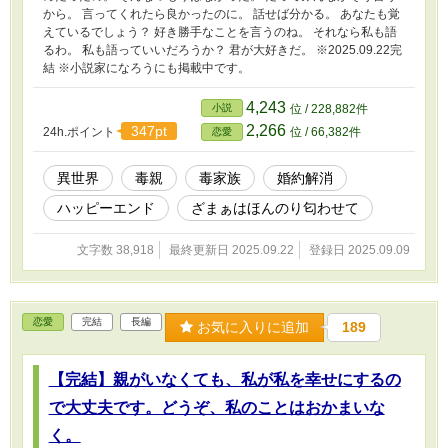
から。 言ってくれたら良かったのに。 話せば分かる。 あなたも覚
えているでしょう？ 好き勝手なことを言うのね。 それなら私も語
るわ。 私も語っていいだろうか？ 君が大好きだ。 ※2025.09.22完
結 ※小説家になろうにも掲載中です。
4,243
小説
位 / 228,882件
2,266
347pt
24h.ポイント
位 / 66,382件
恋愛
異世界
毒親
毒家族
婚約解消
ハッピーエンド
ざまぁはほんのり匂わせて
文字数 38,918
最終更新日 2025.09.22
登録日 2025.09.09
恋愛
完結
長編
お気に入りに追加
189
【完結】親がいなくても、私が私を幸せにするの
で大丈夫です。どうぞ、私のことはおかまいな
く。