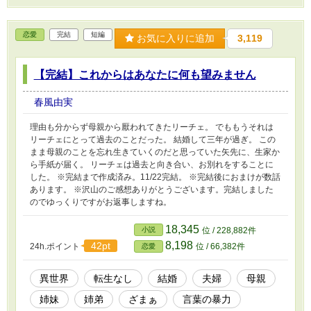
恋愛
完結
短編
お気に入りに追加
3,119
【完結】これからはあなたに何も望みません
春風由実
理由も分からず母親から厭われてきたリーチェ。 でももうそれは
リーチェにとって過去のことだった。 結婚して三年が過ぎ。 この
まま母親のことを忘れ生きていくのだと思っていた矢先に、生家か
ら手紙が届く。 リーチェは過去と向き合い、お別れをすることに
した。 ※完結まで作成済み。11/22完結。 ※完結後におまけが数話
あります。 ※沢山のご感想ありがとうございます。完結しました
のでゆっくりですがお返事しますね。
18,345
小説
位 / 228,882件
8,198
42pt
24h.ポイント
位 / 66,382件
恋愛
異世界
転生なし
結婚
夫婦
母親
姉妹
姉弟
ざまぁ
言葉の暴力