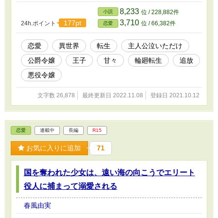
話です。 ※こちらはさっと完結します。（2022.11.8完結） ※カク
ヨムにも掲載しています。
8,233
小説
位 / 228,882件
3,710
177pt
24h.ポイント
位 / 66,382件
恋愛
恋愛
異世界
転生
主人公泣いただけ
公爵令嬢
王子
甘々
輪廻転生
追放
悪役令嬢
文字数 26,878
最終更新日 2022.11.08
登録日 2021.10.12
恋愛
連載中
長編
R15
お気に入りに追加
71
国を奪われた少女は、遠い海の向こうでエリート
役人に捕まって溺愛される
春風由実