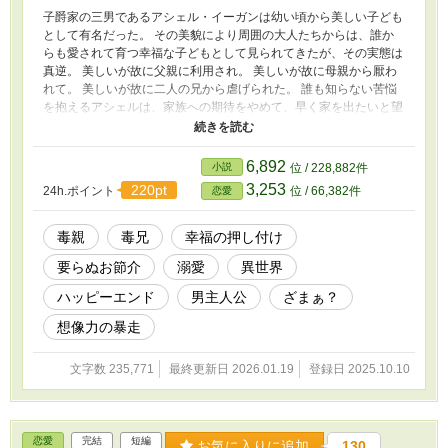
子爵家の三男であるアシェル・イーガンは幼い頃から美しい子ども
として有名だった。 その美貌により周囲の大人たちからは、誰か
らも愛されて育つ幸福な子どもとして見られてきたが、その実態は
真逆。 美しいが故に父親に利用され。 美しいが故に母親から厭わ
れて。 美しいが故に二人の兄から虐げられた。 誰も知らない苦悩
を抱えるアシェルは、家族への期待をやめて、早く家を出たいと望
んでいたが。 それが叶う日は、突然にやって来た。 ウォーラー侯
爵とその令嬢ソフィアが、アシェルを迎えに現れたのだ。 それは
家に居場所のないアシェルの、ちょっとした思い付きから始まった
6,892
小説
位 / 228,882件
行いが結んだ縁だった。 こうして王都を離れ侯爵領でのびのびと
3,253
220pt
24h.ポイント
位 / 66,382件
恋愛
健やかに成長していったアシェルは、自分が美しいことも忘れてい
たくらいだったから、自身の美貌の余韻が王都の社交界にて壮大な
物語を創生していたことに気付けなかった。 仕方なく嫌々ながら
毒親
毒兄
幸福の押し付け
戻ってきた王都にて、大事な人を傷付けられて。 アシェルは物語
要らぬお節介
溺愛
異世界
を終わらせるとともに、すっかり忘れ去っていた家族たちとも向き
合うことにした。 そして王都に新しい物語が創生する。それは真
ハッピーエンド
男主人公
ざまぁ？
実に則った愛の物語──。 ※2026.1.19 おかげさまで本編完結い
たしました。ありがとうございます♡
想像力の暴走
文字数 235,771
最終更新日 2026.01.19
登録日 2025.10.10
恋愛
完結
短編
お気に入りに追加
130