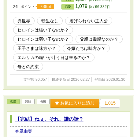
りの公爵令嬢のまま、エルリカが王都へと戻る日がやって来てしま
1,079
788pt
24h.ポイント
位 / 66,382件
恋愛
う──。 ◆2026.2.27完結しました◆ ※小説家になろうにも掲載し
ています。 ※番外編については未定です。 王子視点や令嬢視点、
両親の昔話に、例の令息たちがどうなったか等々、話はあるのです
異世界
転生なし
虐げられない主人公
が、掲載せずにこのまま終わりにして皆様のご想像にお任せする方
ヒロインは強い子なのか？
がいいかと悩んでおります。
ヒロインは弱い子なのか？
父親は毒親なのか？
王子さまは味方か？
令嬢たちは味方か？
エルリカの願いが叶う日は来るのか？
母との約束
文字数 80,057
最終更新日 2026.02.27
登録日 2026.01.30
恋愛
完結
長編
お気に入りに追加
1,015
【完結】ねぇ、それ、誰の話？
春風由実