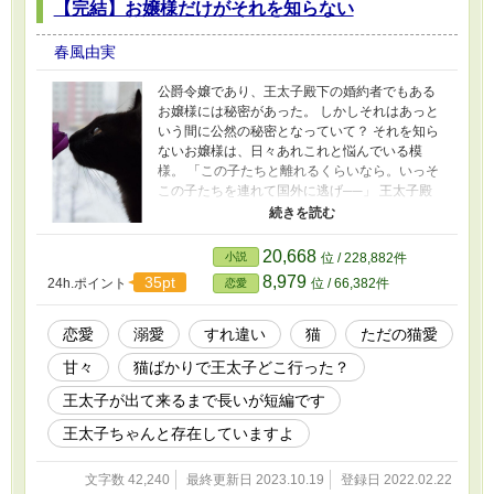
【完結】お嬢様だけがそれを知らない
春風由実
公爵令嬢であり、王太子殿下の婚約者でもある
お嬢様には秘密があった。 しかしそれはあっと
いう間に公然の秘密となっていて？ それを知ら
ないお嬢様は、日々あれこれと悩んでいる模
様。 「この子たちと離れるくらいなら。いっそ
この子たちを連れて国外に逃げ──」 王太子殿
下、サプライズとか言っている場合ではなくな
りました！ 今すぐ、対応してください！今すぐ
です！ ※ゆるゆると不定期更新予定です。
20,668
小説
位 / 228,882件
※2022.2.22のスペシャルな猫の日にどうしても
8,979
35pt
24h.ポイント
位 / 66,382件
恋愛
投稿したかっただけ。 ※カクヨムにも投稿して
います。 世界中の猫が幸せでありますように。
にゃん。にゃんにゃん。にゃん。にゃんにゃ
恋愛
溺愛
すれ違い
猫
ただの猫愛
ん。にゃ～。
甘々
猫ばかりで王太子どこ行った？
王太子が出て来るまで長いが短編です
王太子ちゃんと存在していますよ
文字数 42,240
最終更新日 2023.10.19
登録日 2022.02.22