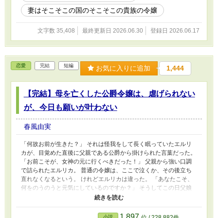
ぁの場面はありませんが、少しずつ話題に出て来ます。 ※実は作
妻はそこそこの国のそこそこの貴族の令嬢
者の息抜き作品となりますが、皆様も気軽に楽しんで頂けましたら
嬉しいです♡ ※2026.6.30無事完結しました♡ありがとうございま
文字数 35,408
最終更新日 2026.06.30
登録日 2026.06.17
す♡
恋愛
完結
短編
お気に入りに追加
1,444
【完結】母を亡くした公爵令嬢は、虐げられない
が、今日も願いが叶わない
春風由実
「何故お前が生きた？」 それは怪我をして長く眠っていたエルリ
カが、目覚めた直後に父親である公爵から掛けられた言葉だった。
「お前こそが、女神の元に行くべきだった！」 父親から強い口調
で詰られたエルリカ。 普通の令嬢は、ここで泣くか、その後立ち
直れなくなるという。 けれどエルリカは違った。 「あなたこそ、
何をのうのうと元気にしているのですか？」 そうしてこの日父娘
は、それぞれに絶縁を宣言した。 以来、母方の祖父母に引き取ら
れ、侯爵領で過ごしてきたエルリカ。 ところが公爵は、いつまで
もエルリカを除籍する手続きを実行しなかった。 おかげで名ばか
1,897
小説
位 / 228,882件