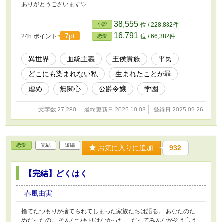
ありがとうございます♡
38,555
小説
位 / 228,882件
16,791
7pt
24h.ポイント
位 / 66,382件
恋愛
異世界
血統主義
王侯貴族
平民
どこにも染まれない私
生まれたことが罪
虐め
無関心
公爵令嬢
学園
文字数 27,280
最終更新日 2025.10.03
登録日 2025.09.26
恋愛
完結
短編
お気に入りに追加
932
【完結】どくはく
春風由実
捨てたつもりが捨てられてしまった家族たちは語る。 あなたのた
めだったの。 そんなつもりはなかった。 だってみんながそう言う