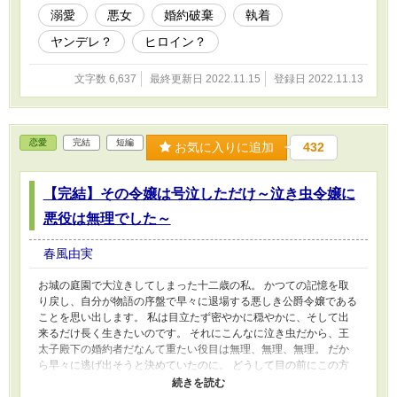
溺愛
悪女
婚約破棄
執着
ヤンデレ？
ヒロイン？
文字数 6,637
最終更新日 2022.11.15
登録日 2022.11.13
恋愛
完結
短編
お気に入りに追加
432
【完結】その令嬢は号泣しただけ～泣き虫令嬢に
悪役は無理でした～
春風由実
お城の庭園で大泣きしてしまった十二歳の私。 かつての記憶を取
り戻し、自分が物語の序盤で早々に退場する悪しき公爵令嬢である
ことを思い出します。 私は目立たず密やかに穏やかに、そして出
来るだけ長く生きたいのです。 それにこんなに泣き虫だから、王
太子殿下の婚約者だなんて重たい役目は無理、無理、無理。 だか
ら早々に逃げ出そうと決めていたのに。 どうして目の前にこの方
が座っているのでしょうか？ ※本編十七話、番外編四話の短いお