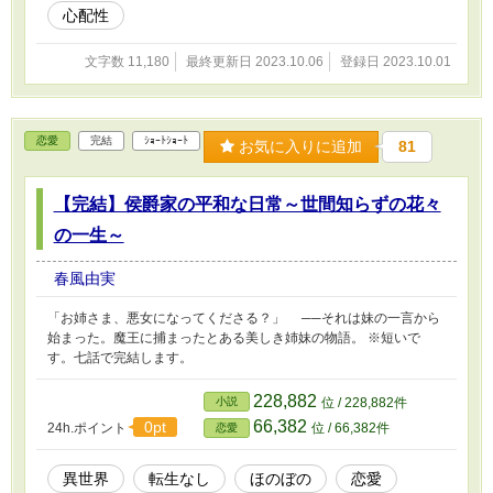
心配性
文字数 11,180
最終更新日 2023.10.06
登録日 2023.10.01
恋愛
完結
ｼｮｰﾄｼｮｰﾄ
お気に入りに追加
81
【完結】侯爵家の平和な日常～世間知らずの花々
の一生～
春風由実
「お姉さま、悪女になってくださる？」 ──それは妹の一言から
始まった。魔王に捕まったとある美しき姉妹の物語。 ※短いで
す。七話で完結します。
228,882
小説
位 / 228,882件
66,382
0pt
24h.ポイント
位 / 66,382件
恋愛
異世界
転生なし
ほのぼの
恋愛