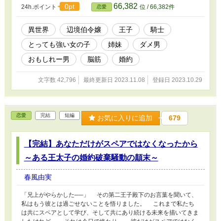
けど、おもしれー男はそれじゃない。むしろおもしれ―女なのか？
66,382
0pt
24h.ポイント
位 / 66,382件
恋愛
※楽しくなって書いてしまった。頭空っぽにしてお読みいただけれ
ばと。深く考えないのが大事。
異世界
辺境伯令嬢
王子
騎士
とっても強い女の子
姉妹
ダメ男
おもしれー男
脳筋
婚約
文字数 42,796
最終更新日 2023.11.08
登録日 2023.10.29
恋愛
完結
短編
お気に入りに追加
679
【完結】あなただけがスペアではなくなったから
～ある王太子の婚約破棄騒動の顛末～
春風由実
「兄上がやらかした──」 その第二王子殿下のお言葉を聞いて、
私はもう彼とは過ごせないことを悟りました。 これまで私たち
は共にスペアとして学び、そして共にあり続ける未来を描いてきま