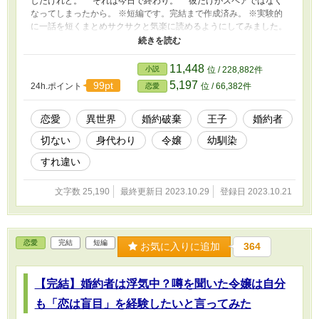
したけれど。 それは今日で終わり。 彼だけがスペアではなく
なってしまったから。 ※短編です。完結まで作成済み。 ※実験的
に一話を短くまとめサクサクと気楽に読めるようにしてみました。
逆に読みにくかったら申し訳ない。 ※おまけの別視点話は普通の
長さです。
11,448
小説
位 / 228,882件
5,197
99pt
24h.ポイント
位 / 66,382件
恋愛
恋愛
異世界
婚約破棄
王子
婚約者
切ない
身代わり
令嬢
幼馴染
すれ違い
文字数 25,190
最終更新日 2023.10.29
登録日 2023.10.21
恋愛
完結
短編
お気に入りに追加
364
【完結】婚約者は浮気中？噂を聞いた令嬢は自分
も「恋は盲目」を経験したいと言ってみた