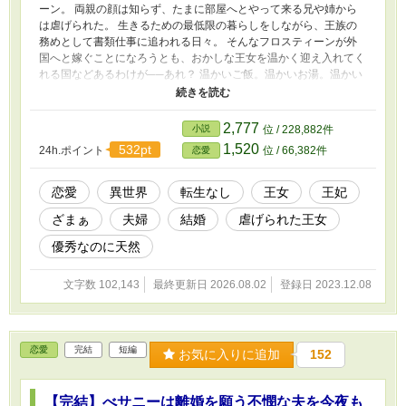
ーン。 両親の顔は知らず、たまに部屋へとやって来る兄や姉から
は虐げられた。 生きるための最低限の暮らしをしながら、王族の
務めとして書類仕事に追われる日々。 そんなフロスティーンが外
国へと嫁ぐことになろうとも、おかしな王女を温かく迎え入れてく
れる国などあるわけが──あれ？ 温かいご飯。温かいお湯。温かい
部屋。温かいベッド。 「天に召されたのね」 フロスティーンはか
つての自分は死んだものとして、天に召された後の暮らしを楽しみ
始めた。 「いや、召されていないからな？」 夫となったゼイン
2,777
小説
位 / 228,882件
は、フロスティーンを見ていつも楽しそうに笑っている。 「やっ
1,520
532pt
24h.ポイント
位 / 66,382件
恋愛
ぱり召されているわ」 「目のまえにいる俺はどうなる？」 「……
召されていらっしゃるの？」 「そこは聞くのだな」 夫婦で楽しく
暮らしているのですから。 今さら帰って来い？ 無理ですよ。もう
恋愛
異世界
転生なし
王女
王妃
この国の王妃なので。 ※カクヨム、小説家になろうにも掲載して
ざまぁ
夫婦
結婚
虐げられた王女
います。 ※誤字報告いただいた方へ 承認不要とのことで、ここ
にお礼を書かせてください。 ご指摘ありがとうございます。助
優秀なのに天然
かります！
文字数 102,143
最終更新日 2026.08.02
登録日 2023.12.08
恋愛
完結
短編
お気に入りに追加
152
【完結】べサニーは離婚を願う不憫な夫を今夜も