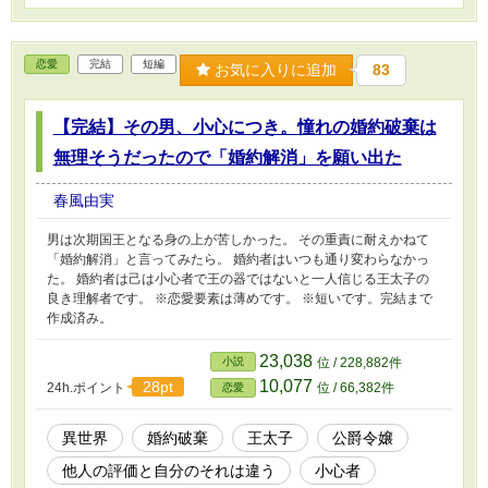
恋愛
完結
短編
お気に入りに追加
83
【完結】その男、小心につき。憧れの婚約破棄は
無理そうだったので「婚約解消」を願い出た
春風由実
男は次期国王となる身の上が苦しかった。 その重責に耐えかねて
「婚約解消」と言ってみたら。 婚約者はいつも通り変わらなかっ
た。 婚約者は己は小心者で王の器ではないと一人信じる王太子の
良き理解者です。 ※恋愛要素は薄めです。 ※短いです。完結まで
作成済み。
23,038
小説
位 / 228,882件
10,077
28pt
24h.ポイント
位 / 66,382件
恋愛
異世界
婚約破棄
王太子
公爵令嬢
他人の評価と自分のそれは違う
小心者