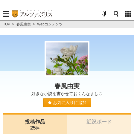
TOP
>
春風由実
>
Webコンテンツ
春風由実
好きな小説を書かせておくんなまし♡
お気に入りに追加
投稿作品
近況ボード
25
件