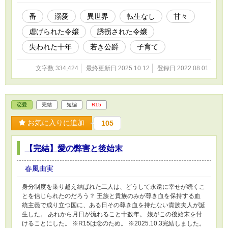
十年虐げられて心を止めてしまった一人の女性
が、愛されながら失った心を取り戻すまでの成
番
溺愛
異世界
転生なし
甘々
長記録。 「せいでぃ、ぷりんたべる」 「せいで
虐げられた令嬢
誘拐された令嬢
ぃ、たのちっ」 「せいでぃ、るどといっしょで
す」 次第にアルメスタ公爵邸に明るい声が響く
失われた十年
若き公爵
子育て
ようになってきた。 なお彼女の知らないところ
で、十年前に彼女を奪った者たちは制裁を受け
文字数 334,424
最終更新日 2025.10.12
登録日 2022.08.01
ていく。 ──失われた心は取り戻せるものだろう
か？── ※R15は念のためです。 ※カクヨム、
小説家になろう、にも掲載しています。
※2025.08.25 おかげさまで無事完結しました。
恋愛
完結
短編
R15
※完結後もセイディちゃんと愉快な仲間たちの
小話は続きます。良ければ引き続きお楽しみく
お気に入りに追加
105
ださいませ。 シリアスなお話になる予定だった
のですけれどね……。これいかに。
【完結】愛の弊害と後始末
春風由実
身分制度を乗り越え結ばれた二人は、どうして永遠に幸せが続くこ
とを信じられたのだろう？ 王族と貴族のみが尊き血を保持する血
統主義で成り立つ国に、ある日その尊き血を持たない貴族夫人が誕
生した。 あれから月日が流れること十数年。 娘がこの後始末を付
けることにした。 ※R15は念のため。 ※2025.10.3完結しました。