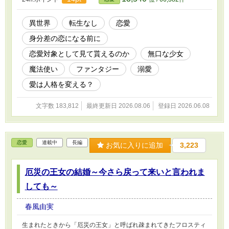
だったイースは、別人のように変わっていく。
これが恋の力かと周りは驚きと共に囁いている
のだが。 副団長カシアは、相変わらずイースに
異世界
転生なし
恋愛
振り回されて、大変な目に合って──。 団長イー
身分差の恋になる前に
スは、生まれも身分も魔力の質も、何もかもが
異なる無口な少女と心を交わすことが出来るの
恋愛対象として見て貰えるのか
無口な少女
か。 副団長カシアに安寧な日々はやって来るか
──？ ※題名に印がある回は、視点が変わりま
魔法使い
ファンタジー
溺愛
す。
愛は人格を変える？
文字数 183,812
最終更新日 2026.08.06
登録日 2026.06.08
恋愛
連載中
長編
お気に入りに追加
3,223
厄災の王女の結婚～今さら戻って来いと言われま
しても～
春風由実
生まれたときから「厄災の王女」と呼ばれ疎まれてきたフロスティ