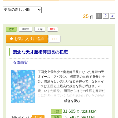
25
1
2
件
恋愛
連載中
長編
R15
お気に入りに追加
69
残念な天才魔術師団長の初恋
春風由実
王国史上最年少で魔術師団長になった魔術の天
才イース・アバラン。 侯爵家の出自で身分も十
分、貴族らしい美しい容姿を持って、なおもイ
ースは王国史上最高に残念な男と呼ばれ、28
歳、いまだ独身。 周囲からはその生涯を魔術だ
けに注ぎ生きていくものと思われていたのだが
──。 魔術師団の副団長カシアは見た。 ある日
騎士団からの要請で王都の貧民街へと出向いた
その日。 あのイース・アバランが恋に落ちたと
31,605
小説
位 / 228,882件
ころを──。 それからというもの、あんなに残念
13,540
14pt
24h.ポイント
位 / 66,382件
恋愛