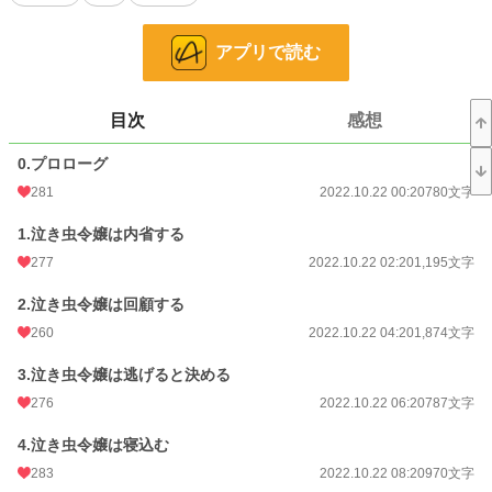
どうして目の前にこの方が座っているのでしょうか？
アプリで読む
※本編十七話、番外編四話の短いお話です。
※こちらはさっと完結します。（2022.11.8完結）
※カクヨムにも掲載しています。
目次
感想
0.プロローグ
小説
7,632 位 / 228,849 件
281
2022.10.22 00:20
780文字
恋愛
3,338 位 / 66,378 件
1.泣き虫令嬢は内省する
お気に入り
430
277
2022.10.22 02:20
1,195文字
24h.ポイント
191 pt
2.泣き虫令嬢は回顧する
260
2022.10.22 04:20
1,874文字
文字数
26,878
更新日時
2022.11.08 17:00
3.泣き虫令嬢は逃げると決める
276
2022.10.22 06:20
787文字
初回公開日時
2021.10.12 23:42
4.泣き虫令嬢は寝込む
初回完結日時
2022.11.08 20:01
283
2022.10.22 08:20
970文字
週間ポイント
1,147 pt (8,067 位)