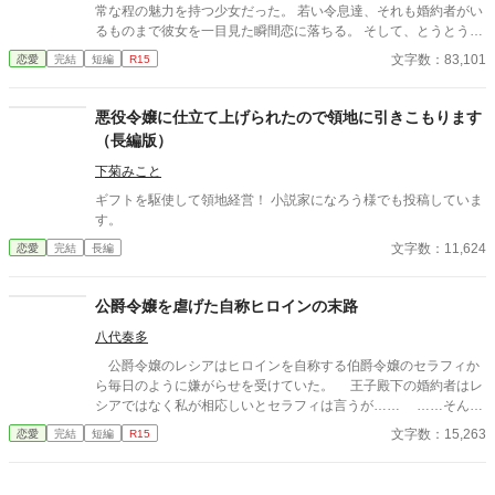
常な程の魅力を持つ少女だった。 若い令息達、それも婚約者がい
るものまで彼女を一目見た瞬間恋に落ちる。 そして、とうとう恐
ろしい事態が起こってしまう。 ……アリミナがアイリスの婚約者
文字数：83,101
恋愛
完結
短編
R15
である第2王子に目をつけたのだ。
悪役令嬢に仕立て上げられたので領地に引きこもります
（長編版）
下菊みこと
ギフトを駆使して領地経営！ 小説家になろう様でも投稿していま
す。
文字数：11,624
恋愛
完結
長編
公爵令嬢を虐げた自称ヒロインの末路
八代奏多
公爵令嬢のレシアはヒロインを自称する伯爵令嬢のセラフィか
ら毎日のように嫌がらせを受けていた。 王子殿下の婚約者はレ
シアではなく私が相応しいとセラフィは言うが…… ……そんな
こと、絶対にさせませんわよ？
文字数：15,263
恋愛
完結
短編
R15