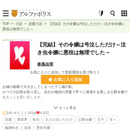
TOP
>
小説
>
恋愛小説
>
【完結】その令嬢は号泣しただけ～泣き虫令嬢に
悪役は無理でした～
恋愛
完結
短編
【完結】その令嬢は号泣しただけ～泣
き虫令嬢に悪役は無理でした～
春風由実
お気に入りに追加して更新通知を受け取ろう
お気に入り追加
お城の庭園で大泣きしてしまった十二歳の私。
かつての記憶を取り戻し、自分が物語の序盤で早々に退場する悪しき公爵令嬢で
あることを思い出します。
私は目立たず密やかに穏やかに、そして出来るだけ長く生きたいのです。
それにこんなに泣き虫だから、王太子殿下の婚約者だなんて重たい役目は無理、
24h.ポイント
191pt
4,932
無理、無理。
恋愛
異世界
転生
主人公泣いただけ
公爵令嬢
王子
甘々
輪廻転生
追放
悪役令嬢
だから早々に逃げ出そうと決めていたのに。