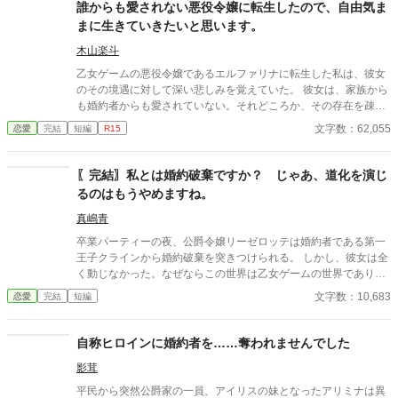
誰からも愛されない悪役令嬢に転生したので、自由気ま
まに生きていきたいと思います。
木山楽斗
乙女ゲームの悪役令嬢であるエルファリナに転生した私は、彼女
のその境遇に対して深い悲しみを覚えていた。 彼女は、家族から
も婚約者からも愛されていない。それどころか、その存在を疎ま
れているのだ。 こんな環境なら歪んでも仕方ない。そう思う程
文字数：62,055
恋愛
完結
短編
R15
に、彼女の境遇は悲惨だったのである。 だが、彼女のように歪ん
でしまえば、ゲームと同じように罪を暴かれて牢屋に行くだけ
だ。 そのため、私は心を強く持つしかなかった。悲惨な結末を迎
〖完結〗私とは婚約破棄ですか？ じゃあ、道化を演じ
えないためにも、どんなに不当な扱いをされても、耐え抜くしか
るのはもうやめますね。
なかったのである。 そんな私に、解放される日がやって来た。 そ
れは、ゲームの始まりである魔法学園入学の日だ。 全寮制の学園
真嶋青
には、歪な家族は存在しない。 私は、自由を得たのである。 その
卒業パーティーの夜、公爵令嬢リーゼロッテは婚約者である第一
自由を謳歌しながら、私は思っていた。 悲惨な境遇から必ず抜け
王子クラインから婚約破棄を突きつけられる。 しかし、彼女は全
出し、自由気ままに生きるのだと。
く動じなかった。なぜならこの世界は乙女ゲームの世界であり、
今日この「断罪イベント」が起こることを前世の記憶から知って
文字数：10,683
恋愛
完結
短編
いたからだ。 「私とは婚約破棄ですか？ 承知いたしました。―
―では、始めましょうか」 リーゼロッテは完璧に準備してきた証
拠と証人を次々と提示し、王子の言いがかりを公衆の面前で華麗
自称ヒロインに婚約者を……奪われませんでした
に論破していく。 ※カクヨム、小説家になろうにも掲載していま
影茸
す。
平民から突然公爵家の一員、アイリスの妹となったアリミナは異