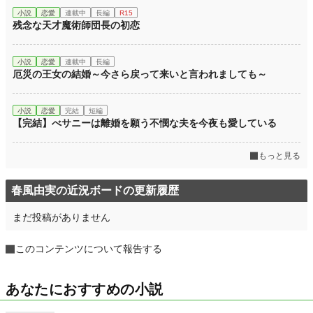
小説
恋愛
連載中
長編
R15
残念な天才魔術師団長の初恋
小説
恋愛
連載中
長編
厄災の王女の結婚～今さら戻って来いと言われましても～
小説
恋愛
完結
短編
【完結】べサニーは離婚を願う不憫な夫を今夜も愛している
もっと見る
春風由実の近況ボードの更新履歴
まだ投稿がありません
このコンテンツについて報告する
あなたにおすすめの小説