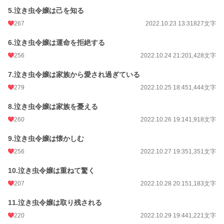
5.泣き虫令嬢は己を知る
月間ポイント
6,047 pt (7,167 位)
267
2022.10.23 13:31
827文字
年間ポイント
68,392 pt (8,176 位)
6.泣き虫令嬢は運命を拒絶する
累計ポイント
190,741 pt (20,586 位)
256
2022.10.24 21:20
1,428文字
7.泣き虫令嬢は家族から愛され過ぎている
279
2022.10.25 18:45
1,444文字
8.泣き虫令嬢は家族を憂える
260
2022.10.26 19:14
1,918文字
9.泣き虫令嬢は懐かしむ
256
2022.10.27 19:35
1,351文字
10.泣き虫令嬢は重ねて驚く
207
2022.10.28 20:15
1,183文字
11.泣き虫令嬢は取り残される
220
2022.10.29 19:44
1,221文字