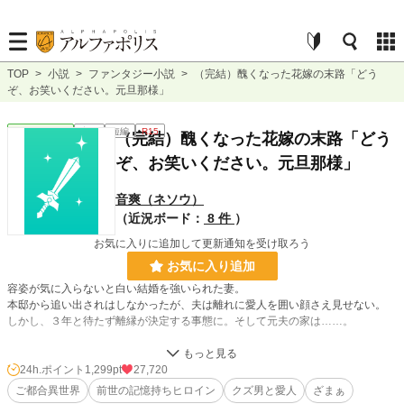
TOP
>
小説
>
ファンタジー小説
>
（完結）醜くなった花嫁の末路「どう
ぞ、お笑いください。元旦那様」
ファンタジー
完結
短編
R15
（完結）醜くなった花嫁の末路「どう
ぞ、お笑いください。元旦那様」
音爽（ネソウ）
（近況ボード：
8 件
）
お気に入りに追加して更新通知を受け取ろう
お気に入り追加
容姿が気に入らないと白い結婚を強いられた妻。
本邸から追い出されはしなかったが、夫は離れに愛人を囲い顔さえ見せない。
しかし、３年と待たず離縁が決定する事態に。そして元夫の家は……。
＊6月18日HOTランキング入りしました、ありがとうございます。
24h.ポイント
1,299pt
27,720
ご都合異世界
前世の記憶持ちヒロイン
クズ男と愛人
ざまぁ