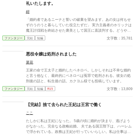
礼いたします。
紺
「婚約者であるニーナと誓いの破棄を望みます。あの女は何もせ
ずのうのうと暮らしていた役立たずだ」 実力主義者のホリックは
魔王討伐戦を終結させた褒美として国王に直談判する。どうやら
戦争中も優雅に暮らしていたニーナを嫌っており、しかも戦地で
文字数：35,781
ファンタジー
完結
短編
出会った聖女との結婚を望んでいた。英雄となった自分に酔いし
れる彼の元に、それまで苦楽を共にした仲間たちが寄ってき
て…… 「「「ならば我々も失礼させてもらいましょう」」」 信頼
悪役令嬢は処刑されました
していた部下たちは唐突にホリックの元を去っていった。 微ざま
菜花
ぁあり。
王家の命で王太子と婚約したペネロペ。しかしそれは不幸な婚約
と言う他なく、最終的にペネロペは冤罪で処刑される。彼女の処
刑後の話と、転生後の話。カクヨム様でも投稿しています。
文字数：13,809
ファンタジー
完結
短編
R15
【完結】捨て去られた王妃は王宮で働く
ここ
たしかに私は王妃になった。 5歳の頃に婚約が決まり、逃げよう
がなかった。完全なる政略結婚。 夫である国王陛下は、ハーレム
で浮かれている。政務は王妃が行っていいらしい。私は仕事は得