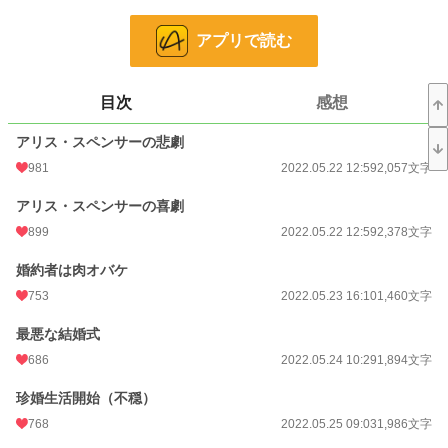
小説
976 位 / 228,621 件
アプリで読む
ファンタジー
177 位 / 53,263 件
お気に入り
1,289
目次
感想
24h.ポイント
1,299 pt
アリス・スペンサーの悲劇
文字数
70,116
981
2022.05.22 12:59
2,057文字
更新日時
2022.06.17 12:03
アリス・スペンサーの喜劇
初回公開日時
2022.05.22 12:59
899
2022.05.22 12:59
2,378文字
初回完結日時
2022.06.17 12:03
婚約者は肉オバケ
週間ポイント
9,576 pt (1,034 位)
753
2022.05.23 16:10
1,460文字
月間ポイント
28,537 pt (1,658 位)
最悪な結婚式
年間ポイント
486,989 pt (1,073 位)
686
2022.05.24 10:29
1,894文字
累計ポイント
1,256,712 pt (4,641 位)
珍婚生活開始（不穏）
768
2022.05.25 09:03
1,986文字