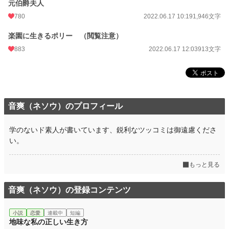
元伯爵夫人
780
2022.06.17 10:19
1,946文字
楽園に生きるポリー （閲覧注意）
883
2022.06.17 12:03
913文字
音爽（ネソウ）のプロフィール
学のないド素人が書いています、鋭利なツッコミは御遠慮くださ
い。
もっと見る
音爽（ネソウ）の登録コンテンツ
小説
恋愛
連載中
短編
地味な私の正しい生き方