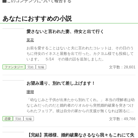
このコンテンツについて報告する
あなたにおすすめの小説
愛さないと言われた妻、侍女と出て行く
菜花
お前を愛することはないと夫に言われたコレットは、その日のう
ちに侍女のイネスと屋敷を出て行った。カクヨム様でも投稿して
います。 ５/14 その後の話を追加しました。
文字数：28,601
ファンタジー
完結
短編
お望み通り、別れて差し上げます！
珊瑚
「幼なじみと子供が出来たから別れてくれ。」 本当の理解者は幼
なじみだったのだと婚約者のリオルから突然婚約破棄を突きつけ
られたフェリア。彼は自分の家からの支援が無くなれば困るに違
いないと思っているようだが……？
文字数：49,766
恋愛
完結
短編
【完結】英雄様、婚約破棄なさるなら我々もこれにて失