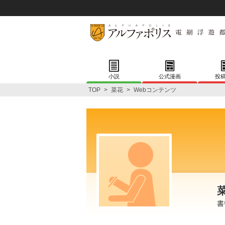
小説
公式漫画
投
TOP
>
菜花
>
Webコンテンツ
書