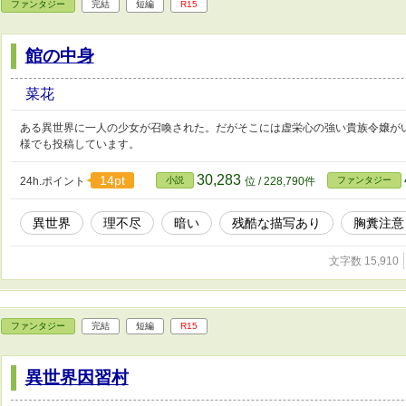
ファンタジー
完結
短編
R15
館の中身
菜花
ある異世界に一人の少女が召喚された。だがそこには虚栄心の強い貴族令嬢が
様でも投稿しています。
30,283
14pt
24h.ポイント
小説
位 / 228,790件
ファンタジー
異世界
理不尽
暗い
残酷な描写あり
胸糞注意
文字数 15,910
ファンタジー
完結
短編
R15
異世界因習村