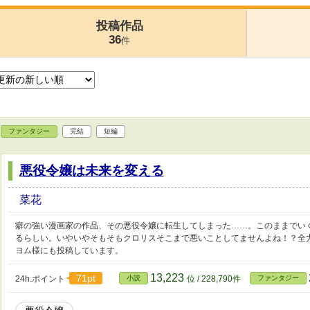
投稿作品
36
件
ファンタジー
完結
短編
悪役令嬢は未来を変える
菜花
癖の強い漫画家の作品、その悪役令嬢に転生してしまった……。このままでい
るらしい。いやいやそもそもクロリスそこまで悪いことしてませんよね！？全
ヨム様にも投稿しています。
13,223
71pt
24h.ポイント
小説
位 / 228,790件
ファンタジー