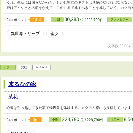
くれ、生活には困らなかった。しかし聖女のギフトは見極めなければならない
愛はアイシャと名前をかえて、この世界で成すべきことを成していく。カクヨ
30,283
14pt
24h.ポイント
小説
位 / 228,790件
ファンタジー
異世界トリップ
聖女
文字数 22,084
ホラー
完結
ｼｮｰﾄｼｮｰﾄ
来るなの家
菜花
心春は引っ越してきた家で怪現象を体験する。カクヨム様にも投稿しています
228,790
8,5
0pt
24h.ポイント
小説
位 / 228,790件
ホラー