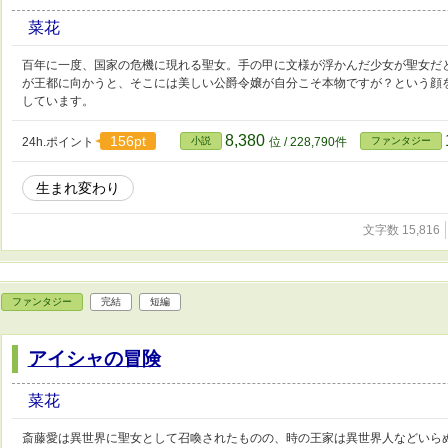
菜花
百年に一度、国家の危機に現れる聖女。手の甲に文様が浮かんだ少女が聖女だ
が王都に向かうと、そこには美しい公爵令嬢が自分こそ本物ですが？という顔
しています。
8,380
156pt
24h.ポイント
小説
位 / 228,790件
ファンタジー
生まれ変わり
文字数 15,816
ファンタジー
完結
短編
アイシャの冒険
菜花
斎藤愛は異世界に聖女として召喚されたものの、時の王家は異世界人などいら