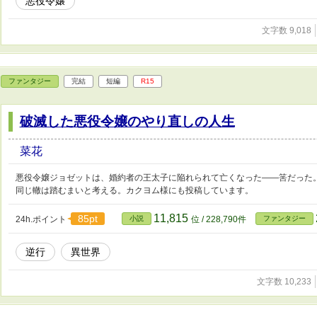
悪役令嬢
文字数 9,018
ファンタジー
完結
短編
R15
破滅した悪役令嬢のやり直しの人生
菜花
悪役令嬢ジョゼットは、婚約者の王太子に陥れられて亡くなった――筈だった
同じ轍は踏むまいと考える。カクヨム様にも投稿しています。
11,815
85pt
24h.ポイント
小説
位 / 228,790件
ファンタジー
逆行
異世界
文字数 10,233