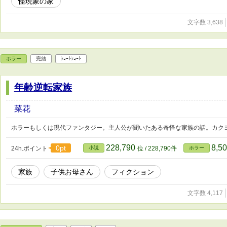
怪現象の家
文字数 3,638
ホラー
完結
ｼｮｰﾄｼｮｰﾄ
年齢逆転家族
菜花
ホラーもしくは現代ファンタジー。主人公が聞いたある奇怪な家族の話。カク
228,790
8,5
0pt
24h.ポイント
小説
位 / 228,790件
ホラー
家族
子供お母さん
フィクション
文字数 4,117