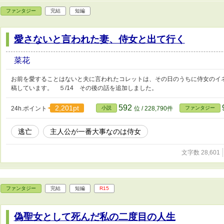
ファンタジー
完結
短編
愛さないと言われた妻、侍女と出て行く
菜花
お前を愛することはないと夫に言われたコレットは、その日のうちに侍女のイ
稿しています。 ５/14 その後の話を追加しました。
592
2,201pt
24h.ポイント
小説
位 / 228,790件
ファンタジー
逃亡
主人公が一番大事なのは侍女
文字数 28,601
ファンタジー
完結
短編
R15
偽聖女として死んだ私の二度目の人生