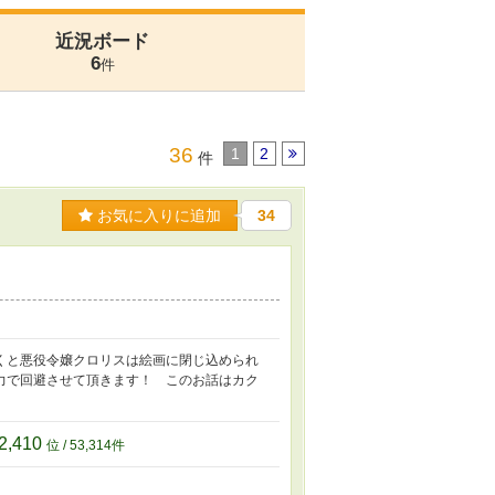
近況ボード
6
件
36
1
2
件
お気に入りに追加
34
くと悪役令嬢クロリスは絵画に閉じ込められ
力で回避させて頂きます！ このお話はカク
2,410
位 / 53,314件