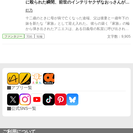
に殴られた瞬間、前世のインテリヤクザなおっさんがぶ
ちギレた場合。
灯乃
十二歳のときに母が病で亡くなった途端、父は後妻と一歳年下の
妹を新たな『家族』として迎え入れた。 彼らの築く『家族』の輪
から弾き出されたアニエスは、ある日義母の私室に呼び出され―
―。 タイトル通りのおっさんコメディーです。
文字数：9,905
ファンタジー
完結
短編
アプリ一覧
公式SNS一覧
ご利用について