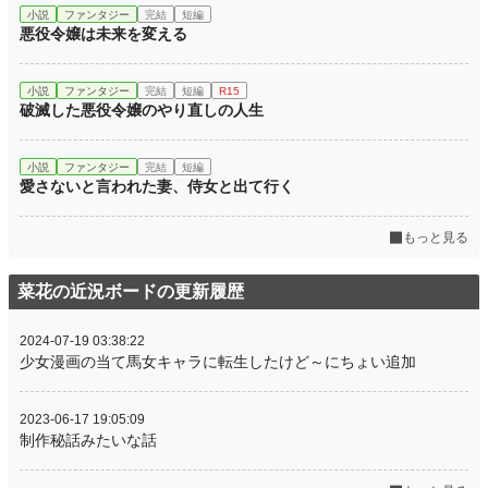
小説
ファンタジー
完結
短編
悪役令嬢は未来を変える
小説
ファンタジー
完結
短編
R15
破滅した悪役令嬢のやり直しの人生
小説
ファンタジー
完結
短編
愛さないと言われた妻、侍女と出て行く
もっと見る
菜花の近況ボードの更新履歴
2024-07-19 03:38:22
少女漫画の当て馬女キャラに転生したけど～にちょい追加
2023-06-17 19:05:09
制作秘話みたいな話