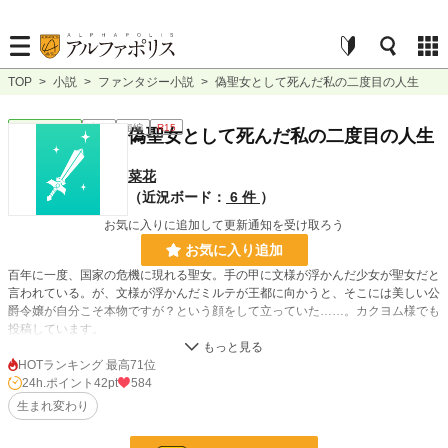
TOP
>
小説
>
ファンタジー小説
>
偽聖女として死んだ私の二度目の人生
ファンタジー
完結
短編
R15
偽聖女として死んだ私の二度目の人生
菜花
（近況ボード：
6 件
）
お気に入りに追加して更新通知を受け取ろう
お気に入り追加
百年に一度、国家の危機に現れる聖女。手の甲に文様が浮かんだ少女が聖女だと
言われている。が、文様が浮かんだミルテが王都に向かうと、そこには美しい公
爵令嬢が自分こそ本物ですが？という顔をして立っていた……。カクヨム様でも
投稿しています。
HOTランキング 最高71位
小説
16,952 位 / 228,744 件
24h.ポイント
42pt
584
生まれ変わり
ファンタジー
2,949 位 / 53,295 件
お気に入り
84