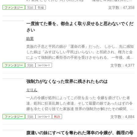
滅びかけの辺境領だった。 けれど私は、絶望しなかった。 むし
文字数：47,358
ファンタジー
完結
長編
ろ、生まれて初めて「自由」になれたのだ。 そして、予想外の出
来事が起きる。 ――かつて共に魔王を倒した“勇者一行”が、次々
と押しかけてきた。 「君をひとりで行かせるわけがない」 そう言
一度捨てた番を、都合よく取り戻せると思わないでくだ
って微笑む勇者レオン。 村を守るため剣を抜く騎士。 魔導具を抱
さい
えて駆けつける天才魔法使い。 物陰から見守る斥候は、相変わら
ず不器用で優しい。 彼らと力を合わせ、私は土地を浄化し、村を
紡里
癒し、辺境の地に息を吹き返す。 気づけば、魔物巣窟は制圧さ
貴族の子息と平民の娘が「運命の番」だった。 しかし、先に感知
れ、泉は澄み渡り、鉱山もダンジョンも豊かに開き―― いつの間
した娘は「みすぼらしい平民はいらない」と拒絶され、権力と金
にか領地は、“どの国よりも最強の地”になっていた。 もう、誰に
によって強制的に番拒否の手術を受けさせられる。 一年後。成長
も振り回されない。 ここが私の新しい居場所。 そして、隣には―
した子息は娘を番だと認識し、今度は「解除しろ」と迫ってき
文字数：4,377
ファンタジー
完結
ｼｮｰﾄｼｮｰﾄ
―かつての仲間たちがいる。 捨てられた聖女が、仲間と共に辺境
た。 それを拒んだ娘を、彼は「番の義務違反だ」と裁判に訴え
を立て直す。 これは、そんな私の第二の人生の物語。
る。 「拒否なさったのは、そちらです」震えながらも、少女は法
廷で自らの意思を語る。 運命か、尊厳か――下された判決は？
強制力がなくなった世界に残されたものは
りりん
一人の令嬢が処刑によってこの世を去った 令嬢を虐げていた者
達、処刑に狂喜乱舞した者達、そして最愛の娘であったはずの令
嬢を冷たく切り捨てた家族達 世界の強制力が解けたその瞬間、そ
の世界はどうなるのか その世界を狂わせたものは
文字数：4,884
ファンタジー
完結
ｼｮｰﾄｼｮｰﾄ
R15
腹違いの妹にすべてを奪われた薄幸の令嬢が、義理の母