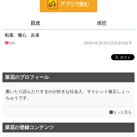
アプリで読む
24h.ポイント
42 pt
文字数
15,816
目次
感想
更新日時
2026.04.20 03:22
転落、慢心、反省
初回公開日時
2026.04.20 03:22
584
2026.04.20 03:22
15,816文字
初回完結日時
2026.04.20 03:22
週間ポイント
907 pt (9,644 位)
月間ポイント
5,024 pt (8,380 位)
菜花のプロフィール
年間ポイント
37,129 pt (13,057 位)
書いたり読んだりするのが好きな社会人。サイレント修正しょっ
累計ポイント
37,738 pt (51,808 位)
ちゅうです。
もっと見る
菜花の登録コンテンツ