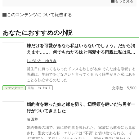
もっと見る
このコンテンツについて報告する
あなたにおすすめの小説
妹だけを可愛がるなら私はいらないでしょう。だから消
えます……。何でもねだる妹と溺愛する両親に私は見切
りをつける。
しげむろ ゆうき
誕生日に買ってもらったドレスを欲しがる妹 そんな妹を溺愛する
両親は、笑顔であげなさいと言ってくる もう限界がきた私はある
ことを決心するのだった
文字数：5,500
ファンタジー
完結
ｼｮｰﾄｼｮｰﾄ
婚約者を奪った妹と縁を切り、辺境領を継いだら勇者一
行がついてきました
藤原遊
婚約発表の場で、妹に婚約者を奪われた。 家族にも教会にも見放
され、聖女である私・エリシアは “不要” と切り捨てられる。 そ
の“褒賞”として押しつけられたのは―― 魔物と瘴気に覆われた、