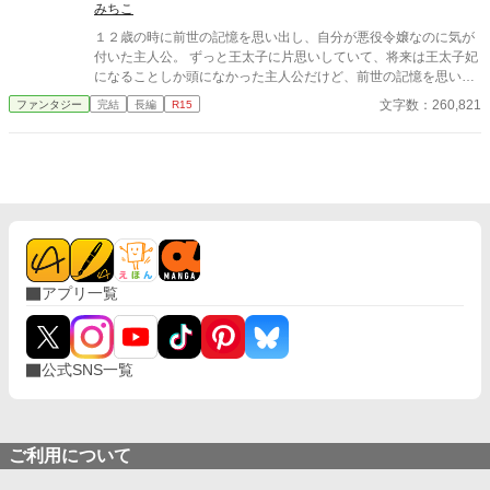
みちこ
ガラケー買ってそっちも別に買い換える可能性を考えると、妥協
ノーパソより有意義かなと。妥協して惰性で使い続けるの苦痛だ
１２歳の時に前世の記憶を思い出し、自分が悪役令嬢なのに気が
からね。 ……ちなみにパソの調子ですが……なんか無意識に
付いた主人公。 ずっと王太子に片思いしていて、将来は王太子妃
「もう嫌だ」とエンドレスでつぶやいてたらしいくらいの速度で
になることしか頭になかった主人公だけど、前世の記憶を思い出
す。これだって10動くっていわれてるの買ってハードディスクと
したことで、王太子の何が良かったのか疑問に思うようになる
文字数：260,821
ファンタジー
完結
長編
R15
か取り替えてもらったりしたんだけどなぁ。
色々としがらみがある王太子妃になるより、このまま公爵家の娘
として暮らす方が幸せだと気が付く
アプリ一覧
公式SNS一覧
ご利用について