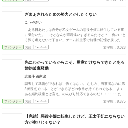
ざまぁされるための努力とかしたくない
こうやさい
ある日あたしは自分が乙女ゲームの悪役令嬢に転生している事
に気付いた。 けどなんか環境違いすぎるんだけど？ 例のごと
く深く考えないで下さい。ゲーム転生系で前世の記憶が戻った理
由自体が強制力とかってあんまなくね？ って思いつきから書い
文字数：3,023
ファンタジー
完結
ｼｮｰﾄｼｮｰﾄ
ただけなので。けど知らないだけであるんだろうな。 作中で
「身近な物で代用できますよってその身近がすでにないじゃん的
な～」とありますが『俺の知識チートが始まらない』の方が書い
先にわかっているからこそ、用意だけならできたとある
たのは後です。これから連想して書きました。 ただいま諸事情
婚約破棄騒動
で出すべきか否か微妙なので棚上げしてたのとか自サイトの方に
上げるべきかどうか悩んでたのとか大昔のとかを放出中です。見
志位斗 茂家波
直しもあまり出来ないのでいつも以上に誤字脱字等も多いです。
調査して準備ができれば、怖くはない。 むしろ、当事者なのに第
ご了承下さい。 恐らく後で消す私信。電話機は通販なのでまだ
3者視点でいることができるほどの余裕が持てるのである。 よく
来てないけどAndroidのBlackBerry買いました、中古の。 中古
ある婚約破棄とは言え、のんびり対応できるのだ！！ ‥‥‥たま
でもノーパソ買えるだけの値段するやんと思っただろうけど、ノ
に書きたくなる婚約破棄騒動。 ゲスト、テンプレ入り混じりつ
文字数：8,375
ファンタジー
完結
ｼｮｰﾄｼｮｰﾄ
ーパソの場合は妥協しての機種だけど、BlackBerryは使ってみた
つ、お楽しみください。
かった機種なので（後で「こんなの使えない」とぶん投げる可能
性はあるにしろ）。それに電話機は壊れなくても後二年も経たな
【完結】悪役令嬢に転生したけど、王太子妃にならない
いうちに強制的に買い換え決まってたので、最低限の覚悟はして
方が幸せじゃない？
たわけで……もうちょっと壊れるのが遅かったらそれに手をつけ
てた可能性はあるけど。それにタブレットの調子も最近悪いので