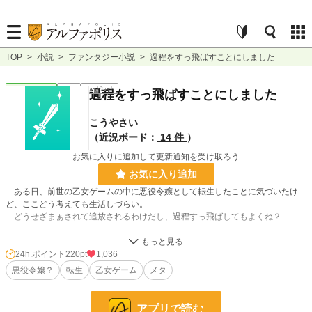
TOP
>
小説
>
ファンタジー小説
>
過程をすっ飛ばすことにしました
ファンタジー
完結
ｼｮｰﾄｼｮｰﾄ
過程をすっ飛ばすことにしました
こうやさい
（近況ボード：
14 件
）
お気に入りに追加して更新通知を受け取ろう
お気に入り追加
ある日、前世の乙女ゲームの中に悪役令嬢として転生したことに気づいたけ
ど、ここどう考えても生活しづらい。
どうせざまぁされて追放されるわけだし、過程すっ飛ばしてもよくね？
そのいろいろが重要なんだろうと思いつつそれもすっ飛ばしました（爆）。
深く考えないでください。
24h.ポイント
220pt
1,036
悪役令嬢？
転生
乙女ゲーム
メタ
小説
6,411 位 / 228,788 件
アプリで読む
ファンタジー
1,207 位 / 53,314 件