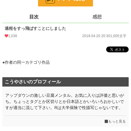
お気に入り
119
目次
感想
24h.ポイント
220 pt
過程をすっ飛ばすことにしました
文字数
1,005
1,036
2018.04.20 20:30
1,005文字
更新日時
2018.04.20 20:30
初回公開日時
2018.04.20 20:30
初回完結日時
2018.04.20 20:30
●
作者の同一カテゴリ作品
週間ポイント
3,037 pt (3,293 位)
月間ポイント
11,426 pt (4,007 位)
こうやさいのプロフィール
年間ポイント
108,934 pt (5,544 位)
アップダウンの激しい豆腐メンタル。お気に入りは評価と思いが
累計ポイント
309,508 pt (14,852 位)
ち。ちょっとタグとか区切りとか日本語とかいろいろおかしいで
すが適当に流して下さい。Rは大半保険で性描写じゃないです。
もっと見る