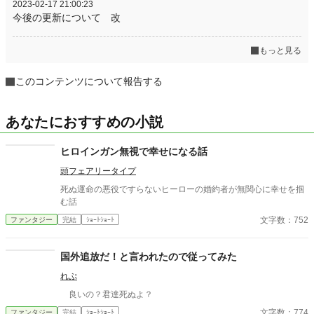
2023-02-17 21:00:23
今後の更新について 改
もっと見る
このコンテンツについて報告する
あなたにおすすめの小説
ヒロインガン無視で幸せになる話
頭フェアリータイプ
死ぬ運命の悪役ですらないヒーローの婚約者が無関心に幸せを掴
む話
文字数：752
ファンタジー
完結
ｼｮｰﾄｼｮｰﾄ
国外追放だ！と言われたので従ってみた
れぷ
良いの？君達死ぬよ？
文字数：774
ファンタジー
完結
ｼｮｰﾄｼｮｰﾄ