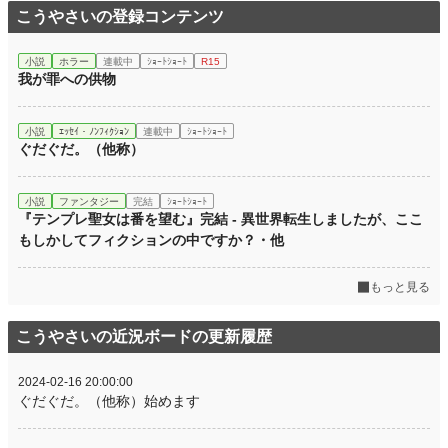
こうやさいの登録コンテンツ
小説
ホラー
連載中
ｼｮｰﾄｼｮｰﾄ
R15
我が罪への供物
小説
ｴｯｾｲ・ﾉﾝﾌｨｸｼｮﾝ
連載中
ｼｮｰﾄｼｮｰﾄ
ぐだぐだ。（他称）
小説
ファンタジー
完結
ｼｮｰﾄｼｮｰﾄ
『テンプレ聖女は番を望む』完結 - 異世界転生しましたが、ここ
もしかしてフィクションの中ですか？・他
もっと見る
こうやさいの近況ボードの更新履歴
2024-02-16 20:00:00
ぐだぐだ。（他称）始めます