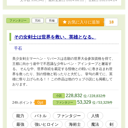
文字数 356,541
最終更新日 2024.08.11
登録日 2023.04.24
ファンタジー
完結
長編
お気に入りに追加
18
その女剣士は世界を救い、英雄となる。
千石
美少女剣士マーヘン・リバースは念願の世界大会参加資格を得て、
王都に向かう途中で不思議な少年レベン・アインターブと邂逅す
る。 そんな中、世界存続を裁定する怪物との戦いに巻き込まれ世
界を救ったり、別の怪物と戦ったりと大忙し。 挙句の果てに、英
雄に祭り上げられる！！ この作品は他のウェブ小説にも掲載して
おります。
228,832
小説
位 / 228,832件
53,329
0pt
24h.ポイント
位 / 53,329件
ファンタジー
能力
バトル
ファンタジー
人情
最強
強いヒロイン
海術士
魔法
剣