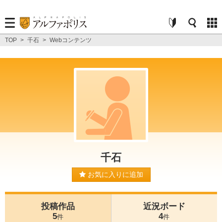
TOP
>
千石
>
Webコンテンツ
千石
お気に入りに追加
投稿作品
近況ボード
5
4
件
件