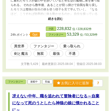
に暮れたモリスが森の中を歩いていると寄生型の魔物に体を乗っ取
られる。 それから数年後、あることが切っ掛けで自我を取り戻し
たモリスは魔物が自分の体を使う様子を見て学んでいく。 『なる
ほど、こうすれば効率的に体を動かせるのか』 自分を操っている
魔物に気づかれないようにすること更に数年。 ついにモリスは完
全に体を取り戻すことに成功する。 『どうせ、積んだ人生だ。冒
険者になってみよう』 青春時代を魔物によって棒に振ったモリス
228,832
小説
位 / 228,832件
はヤケクソ気味に冒険者になることにしたのだった。
53,329
0pt
24h.ポイント
位 / 53,329件
ファンタジー
異世界
ファンタジー
乗っ取られ
剣と魔法
無双
最強
不遇
文字数 5,429
最終更新日 2025.08.04
登録日 2025.08.03
ファンタジー
連載中
長編
お気に入りに追加
7
冴えない中年、職を追われて冒険者になる～自棄
になって死のうとしたら神狼の娘に懐かれること
に～