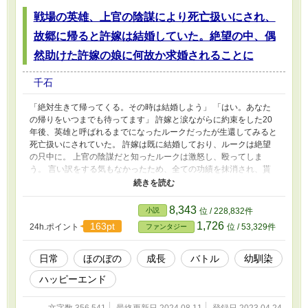
戦場の英雄、上官の陰謀により死亡扱いにされ、
故郷に帰ると許嫁は結婚していた。絶望の中、偶
然助けた許嫁の娘に何故か求婚されることに
千石
「絶対生きて帰ってくる。その時は結婚しよう」 「はい。あなた
の帰りをいつまでも待ってます」 許嫁と涙ながらに約束をした20
年後、英雄と呼ばれるまでになったルークだったが生還してみると
死亡扱いにされていた。 許嫁は既に結婚しており、ルークは絶望
の只中に。 上官の陰謀だと知ったルークは激怒し、殴ってしま
う。 言い訳をする気もなかったため、全ての功績を抹消され、貰
えるはずだった年金もパー。 絶望の中、偶然助けた子が許嫁の娘
で、 「ルーク、あなたに惚れたわ。今すぐあたしと結婚しなさ
い！」 何故か求婚されることに。 困りながらも巻き込まれる騒動
8,343
小説
位 / 228,832件
を通じて ルークは失っていた日常を段々と取り戻していく。 こち
1,726
163pt
24h.ポイント
位 / 53,329件
ファンタジー
らは他のウェブ小説にも投稿しております。
日常
ほのぼの
成長
バトル
幼馴染
ハッピーエンド