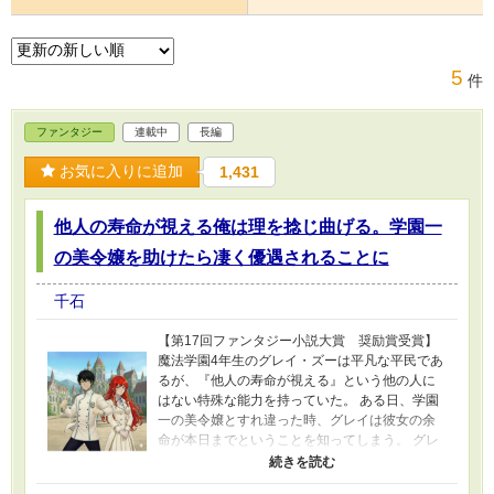
5
件
ファンタジー
連載中
長編
お気に入りに追加
1,431
他人の寿命が視える俺は理を捻じ曲げる。学園一
の美令嬢を助けたら凄く優遇されることに
千石
【第17回ファンタジー小説大賞 奨励賞受賞】
魔法学園4年生のグレイ・ズーは平凡な平民であ
るが、『他人の寿命が視える』という他の人に
はない特殊な能力を持っていた。 ある日、学園
一の美令嬢とすれ違った時、グレイは彼女の余
命が本日までということを知ってしまう。 グレ
イは自分の特殊能力によって過去に周りから気
味悪がられ、迫害されるということを経験して