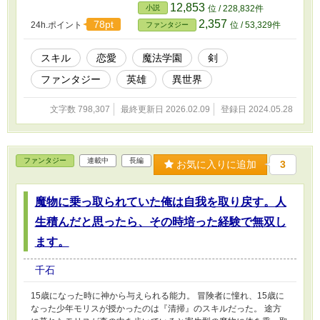
いたためひたすら隠してきたのだが、 「・・・
12,853
小説
位 / 228,832件
知ったからには黙っていられないよな」 と何と
2,357
78pt
24h.ポイント
位 / 53,329件
ファンタジー
かしようと行動を開始する。 そのことが切っ掛
けでグレイの生活が一変していくのであった。
他の投稿サイトでも掲載してます。 ※表紙の絵
スキル
恋愛
魔法学園
剣
はAIが生成したものであり、著作権に関する最
ファンタジー
英雄
異世界
終的な責任は負いかねます。
文字数 798,307
最終更新日 2026.02.09
登録日 2024.05.28
ファンタジー
連載中
長編
お気に入りに追加
3
魔物に乗っ取られていた俺は自我を取り戻す。人
生積んだと思ったら、その時培った経験で無双し
ます。
千石
15歳になった時に神から与えられる能力。 冒険者に憧れ、15歳に
なった少年モリスが授かったのは『清掃』のスキルだった。 途方