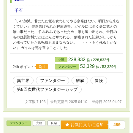
千石
「いい加減。君にただ飯を食わしてやる余裕はない。明日から来な
くていい」 突然告げられた解雇通告。ガイルには全く身に覚えの
無い事だった。 住み込みであったため、家も追い出され、金目の
ものは慰謝料だとほとんど奪われる。 解雇された記録がしっかり
と残っていたため転職もままならない。 「・・・もう死ぬしかな
い」 ガイルは死を選ぶことにした。
228,832
小説
位 / 228,832件
53,329
0pt
24h.ポイント
位 / 53,329件
ファンタジー
異世界
ファンタジー
解雇
冒険
第5回次世代ファンタジーカップ
文字数 7,193
最終更新日 2025.04.10
登録日 2025.04.07
ファンタジー
完結
長編
お気に入りに追加
489