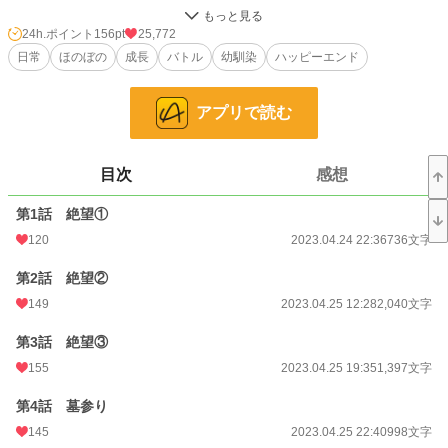
許嫁と涙ながらに約束をした20年後、英雄と呼ばれるまでになったルークだっ
たが生還してみると死亡扱いにされていた。
24h.ポイント
156pt
25,772
日常
ほのぼの
成長
バトル
幼馴染
ハッピーエンド
許嫁は既に結婚しており、ルークは絶望の只中に。
上官の陰謀だと知ったルークは激怒し、殴ってしまう。
アプリで読む
言い訳をする気もなかったため、全ての功績を抹消され、貰えるはずだった年金
もパー。
目次
感想
絶望の中、偶然助けた子が許嫁の娘で、
第1話 絶望①
「ルーク、あなたに惚れたわ。今すぐあたしと結婚しなさい！」
120
2023.04.24 22:36
736文字
何故か求婚されることに。
第2話 絶望②
困りながらも巻き込まれる騒動を通じて
149
2023.04.25 12:28
2,040文字
ルークは失っていた日常を段々と取り戻していく。
第3話 絶望③
155
2023.04.25 19:35
1,397文字
こちらは他のウェブ小説にも投稿しております。
第4話 墓参り
小説
8,720 位 / 228,967 件
145
2023.04.25 22:40
998文字