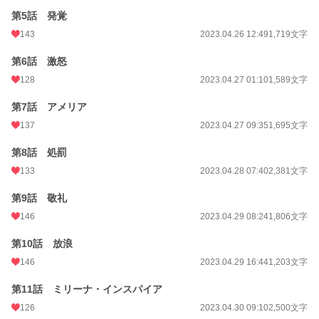
ファンタジー
1,752 位 / 53,349 件
第5話 発覚
お気に入り
489
143
2023.04.26 12:49
1,719文字
24h.ポイント
156 pt
第6話 激怒
文字数
356,541
128
2023.04.27 01:10
1,589文字
更新日時
2024.08.11 00:00
第7話 アメリア
137
2023.04.27 09:35
1,695文字
初回公開日時
2023.04.24 22:36
第8話 処罰
初回完結日時
2024.08.11 09:27
133
2023.04.28 07:40
2,381文字
週間ポイント
1,674 pt (5,826 位)
第9話 敬礼
月間ポイント
6,539 pt (6,571 位)
146
2023.04.29 08:24
1,806文字
年間ポイント
128,746 pt (4,789 位)
第10話 放浪
累計ポイント
429,560 pt (11,783 位)
146
2023.04.29 16:44
1,203文字
第11話 ミリーナ・インスパイア
126
2023.04.30 09:10
2,500文字