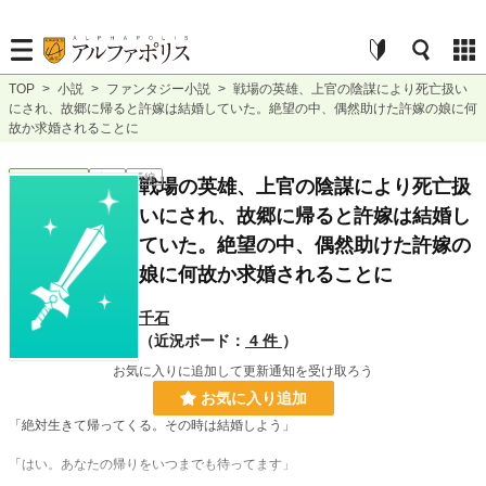
TOP
>
小説
>
ファンタジー小説
>
戦場の英雄、上官の陰謀により死亡扱い
にされ、故郷に帰ると許嫁は結婚していた。絶望の中、偶然助けた許嫁の娘に何
故か求婚されることに
ファンタジー
完結
長編
戦場の英雄、上官の陰謀により死亡扱
いにされ、故郷に帰ると許嫁は結婚し
ていた。絶望の中、偶然助けた許嫁の
娘に何故か求婚されることに
千石
（近況ボード：
4 件
）
お気に入りに追加して更新通知を受け取ろう
お気に入り追加
「絶対生きて帰ってくる。その時は結婚しよう」
「はい。あなたの帰りをいつまでも待ってます」