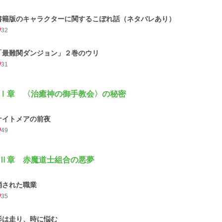
書籍版のキャラクターに関するこぼれ話（ネタバレあり）
32
「最難関ダンジョン」２巻のウリ
31
Ⅰ章 〈治癒神の御手教会〉の秘密
ナイトメアの前夜
49
Ⅱ章 赤魔道士組合の悪夢
消された職業
35
影は走り、時に悩む