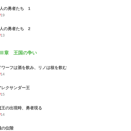
7人の勇者たち 1
19
7人の勇者たち 2
13
Ⅲ章 王国の争い
ドワーフは酒を飲み、リノは核を飲む
14
アレクサンダー王
15
魔王の出現時、勇者現る
14
職の位階