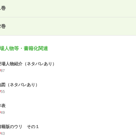
1巻
2巻
場人物等・書籍化関連
登場人物紹介（ネタバレあり）
87
地図（ネタバレあり）
55
年表
49
書籍版のウリ その１
43