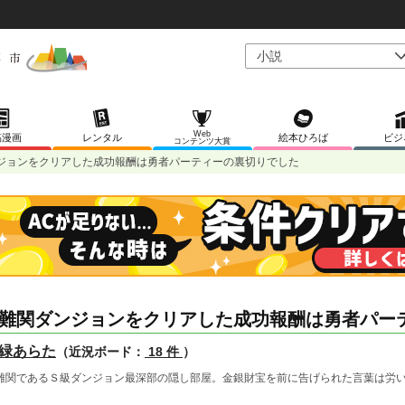
Web
稿漫画
レンタル
絵本ひろば
ビジ
コンテンツ大賞
ジョンをクリアした成功報酬は勇者パーティーの裏切りでした
難関ダンジョンをクリアした成功報酬は勇者パー
緑あらた
（近況ボード：
18 件
）
難関であるＳ級ダンジョン最深部の隠し部屋。金銀財宝を前に告げられた言葉は労