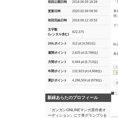
「
初回公開日時
2018.06.05 18:28
更新日時
2020.02.09 08:50
勇
受
初回完結日時
2018.08.12 20:52
ヤ
文字数
622,375
(レンタル含む)
24h.ポイント
312 pt (4,591位)
転
週間ポイント
2,625 pt (3,786位)
勇
月間ポイント
6,464 pt (6,713位)
年間ポイント
132,923 pt (4,668位)
小
累計ポイント
4,296,504 pt (979位)
こ
新緑あらたのプロフィール
「ガンガンONLINEマンガ原作者オ
ーディション」にて準グランプリを