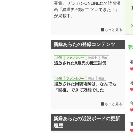
受賞。 ガンガンONLINEにて読切漫
画『異世界召喚に“つ”いてきた！』
が掲載中。
もっと見る
新緑あらたの登録コンテンツ
登
小説
ファンタジー
連載中
長編
追放された8歳児の魔王討伐
小説
ファンタジー
完結
長編
追放された回復術師は、なんでも
『回復』できて万能でした
もっと見る
新緑あらたの近況ボードの更新
履歴