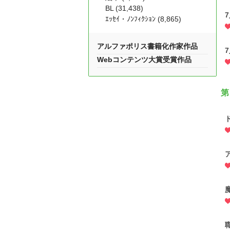
BL (31,438)
ｴｯｾｲ・ﾉﾝﾌｨｸｼｮﾝ (8,865)
アルファポリス書籍化作家作品
Webコンテンツ大賞受賞作品
第