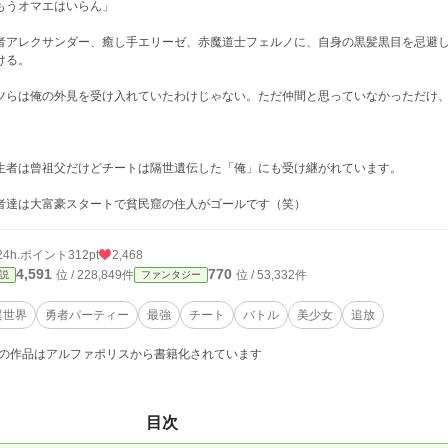
もうオマエはいらん」
者アレクサンダー、癒し手エリーゼ、赤魔道士フェルノに、自身の黒髪黒目を忌避
ける。
ツらは俺の外見を受け入れていたわけじゃない。ただ仲間と思っていなかっただけ
生者は曾祖父だけどチートは隔世遺伝した「俺」にも受け継がれています。
者達は大富豪スタートで貧民窟の住人がゴールです（笑）
24h.ポイント
312pt
2,468
4,591
770
位 / 228,849件
位 / 53,332件
説
ファンタジー
異世界
勇者パーティー
最強
チート
バトル
美少女
追放
の作品はアルファポリスから書籍化されています
目次