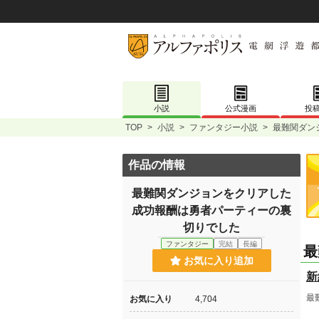
小説
公式漫画
投
TOP
>
小説
>
ファンタジー小説
>
最難関ダン
作品の情報
最難関ダンジョンをクリアした
成功報酬は勇者パーティーの裏
切りでした
ファンタジー
完結
長編
最
お気に入り追加
新
最
お気に入り
4,704