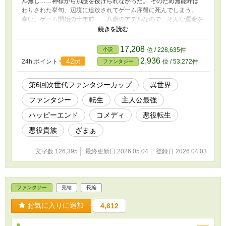
ル無し……神様から加護を授けられなかった。 そのため無能呼ば
わりされた挙句、辺境に追放されてゲーム序盤に死んでしまう。
幸い、ゲーム開始の十年前……八歳のアデルなので、そんな運命を
変えるべく、剣や魔法の腕を磨く。 更に、無能呼ばわりされない
為に、ゲーム知識で隠しアイテムを手に入れてスキルを授かるのだ
が……授かったのは「ハズレスキルガチャ」というスキル。 一日
17,208
小説
位 / 228,635件
一回ガチャでハズレスキルが貰えるらしい。 いや、幾らハズレス
2,936
42pt
24h.ポイント
位 / 53,272件
ファンタジー
キルがあっても意味がないと思うのだが、もしかしたらレアスキル
が当たるかも……と、十年間ガチャを回す。 そして約四千ものハ
ズレスキルが貯まったが、一つもレアなスキルは出なかった。 だ
第6回次世代ファンタジーカップ
異世界
が、二つ目の隠しアイテムで、「スキル合成」というスキルを授か
ファンタジー
転生
主人公最強
り、四千個のハズレスキルを組み合わせ、新たなスキルを作れるよ
うになった。 十年間の努力とスキル合成……この二つを使って、
ハッピーエンド
コメディ
悪役転生
末永く暮らすんだっ！
悪役貴族
ざまぁ
文字数 126,395
最終更新日 2026.05.04
登録日 2026.04.03
ファンタジー
完結
長編
お気に入りに追加
4,612