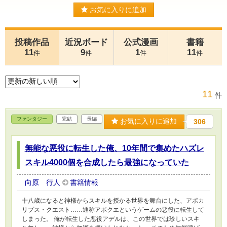
お気に入りに追加
投稿作品
近況ボード
公式漫画
書籍
11
9
1
11
件
件
件
件
11
件
ファンタジー
完結
長編
お気に入りに追加
306
無能な悪役に転生した俺、10年間で集めたハズレ
スキル4000個を合成したら最強になっていた
向原 行人
書籍情報
十八歳になると神様からスキルを授かる世界を舞台にした、アポカ
リプス・クエスト……通称アポクエというゲームの悪役に転生して
しまった。 俺が転生した悪役アデルは、この世界では珍しいスキ