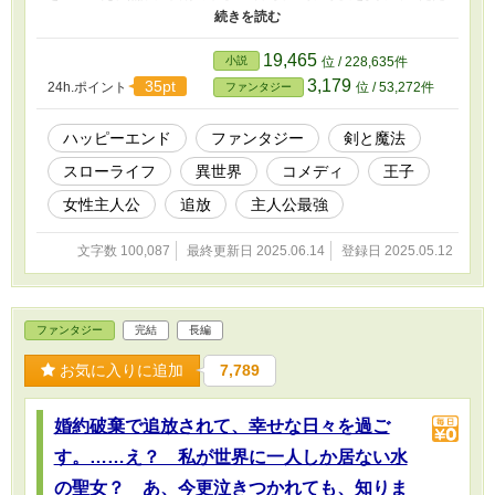
けで、先見の明とかはありませんし、怪我をされた箇所の時間を戻
しただけなので、治癒魔法とは違います。 だから私は聖女ではな
くて、妹が……って、どうして王子様がこの地に来ているんですか
19,465
小説
位 / 228,635件
っ！？ ※第○話：主人公視点 挿話○：タイトルに書かれたキャラ
3,179
35pt
24h.ポイント
位 / 53,272件
ファンタジー
の視点 となります。
ハッピーエンド
ファンタジー
剣と魔法
スローライフ
異世界
コメディ
王子
女性主人公
追放
主人公最強
文字数 100,087
最終更新日 2025.06.14
登録日 2025.05.12
ファンタジー
完結
長編
お気に入りに追加
7,789
婚約破棄で追放されて、幸せな日々を過ご
す。……え？ 私が世界に一人しか居ない水
の聖女？ あ、今更泣きつかれても、知りま