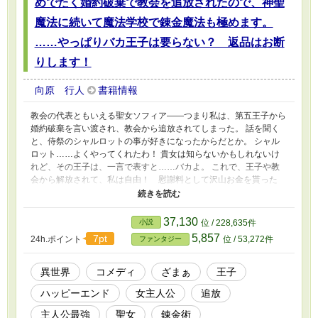
めでたく婚約破棄で教会を追放されたので、神聖
魔法に続いて魔法学校で錬金魔法も極めます。
……やっぱりバカ王子は要らない？ 返品はお断
りします！
向原 行人
書籍情報
教会の代表ともいえる聖女ソフィア――つまり私は、第五王子から
婚約破棄を言い渡され、教会から追放されてしまった。 話を聞く
と、侍祭のシャルロットの事が好きになったからだとか。 シャル
ロット……よくやってくれたわ！ 貴女は知らないかもしれないけ
れど、その王子は、一言で表すと……バカよ。 これで、王子や教
会から解放されて、私は自由！ 慰謝料として沢山お金を貰った
し、魔法学校で錬金魔法でも勉強しようかな。 聖女として神聖魔
法を極めたし、錬金魔法もいけるでしょ！ ……え？ 王族になれ
ると思ったから王子にアプローチしたけど、思っていた以上にバカ
37,130
小説
位 / 228,635件
だから無理？ ふふっ、今更返品は出来ませーん！ ※第○話：主人
5,857
7pt
24h.ポイント
位 / 53,272件
ファンタジー
公視点 挿話○：タイトルに書かれたキャラの視点 となります。
異世界
コメディ
ざまぁ
王子
ハッピーエンド
女主人公
追放
主人公最強
聖女
錬金術