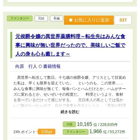
話：主人公視点 挿話○：タイトルに書かれたキ
ャラの視点 となります。
ファンタジー
完結
長編
お気に入りに追加
337
元侯爵令嬢の異世界薬膳料理～転生先はみんな食
事に興味が無い世界だったので、美味しいご飯で
人の身も心も癒します～
向原 行人
書籍情報
異世界へ転生して数日。十七歳の侯爵令嬢、アリスとして目覚め
た私は、早くも限界を迎えていた。 というのも、この世界……
みんな食事に興味が無くて、毎食パンとハムだけとか、ハムがチー
ズに変わるとか、せいぜいその程度だ。 料理というより、食材
を並べているだけって感じがする。 元日本人の私としては温か
いご飯がたべたいので、自分で食事を作るというと、「貴族が料理
など下賤なことをするのは恥だ！」と、意味不明な怒られ方をし
た。 わかった……だったら、私は貴族を辞める！ 家には兄が
二人もいるし、姉だっているから問題無いでしょ。 宛てもなく
10,165
小説
位 / 228,635件
屋敷を飛び出した私は、小さな村で更に酷い食事事情を目の当たり
1,966
106pt
24h.ポイント
位 / 53,272件
ファンタジー
にする。 育ち盛りの子供たちや、身体を使う冒険者たちが、そ
れだけしか食べないなんて……よし、美味しいご飯でみんなも私も