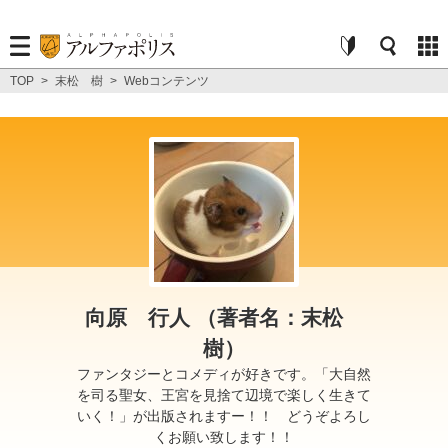
TOP
>
末松 樹
>
Webコンテンツ
向原 行人 （著者名：末松
樹）
ファンタジーとコメディが好きです。「大自然
を司る聖女、王宮を見捨て辺境で楽しく生きて
いく！」が出版されますー！！ どうぞよろし
くお願い致します！！