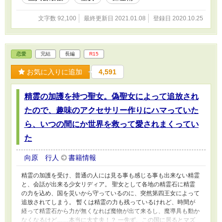
文字数 92,100
最終更新日 2021.01.08
登録日 2020.10.25
恋愛
完結
長編
R15
お気に入りに追加
4,591
精霊の加護を持つ聖女。偽聖女によって追放され
たので、趣味のアクセサリー作りにハマっていた
ら、いつの間にか世界を救って愛されまくってい
た
向原 行人
書籍情報
精霊の加護を受け、普通の人には見る事も感じる事も出来ない精霊
と、会話が出来る少女リディア。 聖女として各地の精霊石に精霊
の力を込め、国を災いから守っているのに、突然第四王女によって
追放されてしまう。 暫くは精霊の力も残っているけれど、時間が
経って精霊石から力が無くなれば魔物が出て来るし、魔導具も動か
なくなるけど……本当に大丈夫！？ 一先ず、この国に居るとマズ