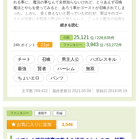
れる事に。 魔法の事なんて全然知らないけれど、とりあえず召喚
魔法とやらを使ってみると、あろう事かゴーストが召喚されてしま
った。 しかし、全く使えないと思っていたのだが、実はそのゴー
ストが大昔に大賢者と呼ばれて居たらしく、こっそり魔法の知識を
授けてくれる。 ……って、ちょっと待った。やけに強力過ぎ
る……って、これ魔導書で紹介されてるロスト・マジックじゃねー
かっ！
25,121
小説
位 / 228,635件
3,943
21pt
24h.ポイント
位 / 53,272件
ファンタジー
チート
召喚
男主人公
ハズレスキル
最強
賢者
ハーレム
無双
ちょいエロ
パンツ
文字数 769,422
最終更新日 2021.05.08
登録日 2019.05.19
ファンタジー
連載中
長編
お気に入りに追加
3,546