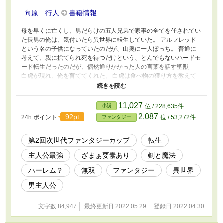
向原 行人
書籍情報
母を早くに亡くし、男だらけの五人兄弟で家事の全てを任されてい
た長男の俺は、気付いたら異世界に転生していた。 アルフレッド
という名の子供になっていたのだが、山奥に一人ぼっち。 普通に
考えて、親に捨てられ死を待つだけという、とんでもないハードモ
ード転生だったのだが、偶然通りかかった人の言葉を話す聖獣――
白虎が現れ、俺を育ててくれた。 白虎は食べ物の獲り方を教えて
くれたので、俺は前世で培った家事の腕を振るい、調理という形で
恩を返す。 そんな毎日が十数年続き、俺がもうすぐ十六歳になる
という所で、白虎からそろそろ人間の社会で生きる様にと言われて
11,027
小説
位 / 228,635件
しまった。 剣も魔法も使えない俺は、少しだけ使える聖獣の力と
2,087
92pt
24h.ポイント
位 / 53,272件
ファンタジー
家事能力しか取り柄が無いので、とりあえず異世界の定番である冒
険者を目指す事に。 だが、この世界では職業学校を卒業しないと
冒険者になれないのだとか。 おまけに聖獣の力を人前で使うと、
第2回次世代ファンタジーカップ
転生
恐れられて嫌われる……と。 俺は聖獣の力を使わずに、冒険者と
主人公最強
ざまぁ要素あり
剣と魔法
なる事が出来るのだろうか。 ※第○話：主人公視点 挿話○：タイ
トルに書かれたキャラの視点 となります。
ハーレム？
無双
ファンタジー
異世界
男主人公
文字数 84,947
最終更新日 2022.05.29
登録日 2022.04.30