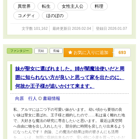
幸せになろう！ 医食同源！ 大食いモフモフ聖獣に、胃袋を掴
異世界
転生
女性主人公
料理
んでしまった騎士隊長と一緒に、異世界で美味しくて身体に良い食
コメディ
ほのぼの
材探しだ！ ※第○話：主人公視点 挿話○：タイトルに書かれたキ
ャラの視点 となります。
文字数 101,162
最終更新日 2026.02.04
登録日 2026.01.07
ファンタジー
完結
長編
お気に入りに追加
693
妹が聖女に選ばれました。姉が闇魔法使いだと周
囲に知られない方が良いと思って家を出たのに、
何故か王子様が追いかけて来ます。
向原 行人
書籍情報
私、アルマには二つ下の可愛い妹がいます。 幼い頃から要領の良
い妹は聖女に選ばれ、王子様と婚約したので……私は遠く離れた地
で、大好きな魔法の研究に専念したいと思います。 最近は異空間
へ自由に物を出し入れしたり、部分的に時間を戻したり出来るよう
になったんです！ 勿論、この魔法の効果は街の皆さんにも活用
を……いえ、無限に収納出来るので、安い時に小麦を買っていただ