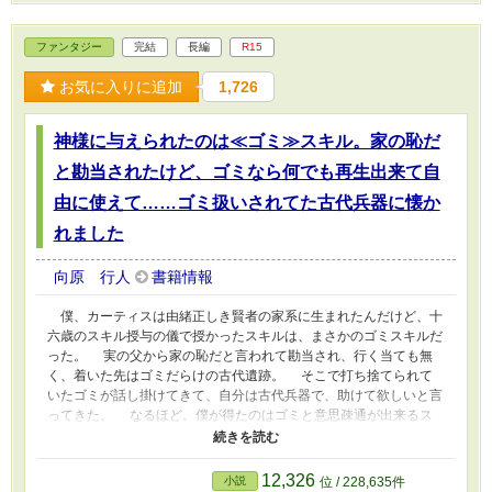
ファンタジー
完結
長編
R15
お気に入りに追加
1,726
神様に与えられたのは≪ゴミ≫スキル。家の恥だ
と勘当されたけど、ゴミなら何でも再生出来て自
由に使えて……ゴミ扱いされてた古代兵器に懐か
れました
向原 行人
書籍情報
僕、カーティスは由緒正しき賢者の家系に生まれたんだけど、十
六歳のスキル授与の儀で授かったスキルは、まさかのゴミスキルだ
った。 実の父から家の恥だと言われて勘当され、行く当ても無
く、着いた先はゴミだらけの古代遺跡。 そこで打ち捨てられて
いたゴミが話し掛けてきて、自分は古代兵器で、助けて欲しいと言
ってきた。 なるほど。僕が得たのはゴミと意思疎通が出来るス
キルなんだ……って、嬉しくないっ！ そんな事を思いながら
も、話し込んでしまったし、連れて行ってあげる事に。 だけ
ど、僕はただゴミに協力しているだけなのに、どこかの国の騎士に
12,326
小説
位 / 228,635件