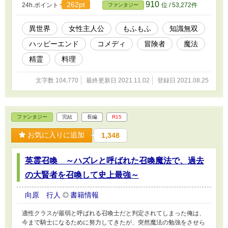
910
262pt
24h.ポイント
位 / 53,272件
ファンタジー
に通いながら、辺境に飛ばされた後のスローライフの練習をしてい
たんだけど……自由なスローライフが楽し過ぎるっ！ ※第○話：主
人公視点 挿話○：タイトルに書かれたキャラの視点 となりま
異世界
女性主人公
もふもふ
知識無双
す。
ハッピーエンド
コメディ
冒険者
魔法
精霊
料理
文字数 104,770
最終更新日 2021.11.02
登録日 2021.08.25
ファンタジー
完結
長編
R15
お気に入りに追加
1,348
英霊召喚 ～ハズレと呼ばれた召喚魔法で、過去
の大賢者を召喚して史上最強～
向原 行人
書籍情報
適性クラスが最弱と呼ばれる召喚士だと判定されてしまった俺は、
今まで騎士になるために努力してきたが、突然魔法の勉強をさせら