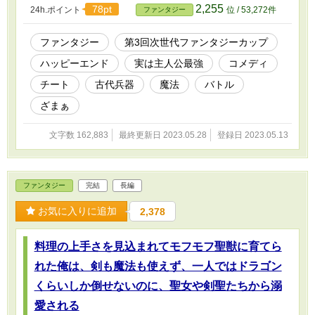
襲われたり、変な魔法使いに絡まれたり、僕を家から追い出した父
2,255
78pt
24h.ポイント
位 / 53,272件
ファンタジー
や弟が現れたり。 どうして皆、ゴミが欲しいの！？ ……っ
て、あれ？ いつの間にかゴミスキルが成長して、ゴミの修理が出
来る様になっていた。 一先ず、いつも一緒に居るゴミを修理し
ファンタジー
第3回次世代ファンタジーカップ
てあげたら、見知らぬ銀髪美少女が居て……って、どういう
ハッピーエンド
実は主人公最強
コメディ
事！？ え、こっちが本当の姿なの！？ ……とりあえず服を着て
っ！ 僕を命の恩人だって言うのはさておき、ご奉仕するってい
チート
古代兵器
魔法
バトル
うのはどういう事……え！？ ちょっと待って！ それくらい自分
で出来るからっ！ それから、銀髪美少女の元仲間だという古代
ざまぁ
兵器と呼ばれる美少女たちに狙われ、返り討ちにして、可哀想だか
ら修理してあげたら……僕についてくるって！？ 待って！ 僕
文字数 162,883
最終更新日 2023.05.28
登録日 2023.05.13
に奉仕する順番でケンカするとか、訳が分かんないよっ！ ※第○
話：主人公視点 挿話○：タイトルに書かれたキャラの視点 とな
ります。
ファンタジー
完結
長編
お気に入りに追加
2,378
料理の上手さを見込まれてモフモフ聖獣に育てら
れた俺は、剣も魔法も使えず、一人ではドラゴン
くらいしか倒せないのに、聖女や剣聖たちから溺
愛される