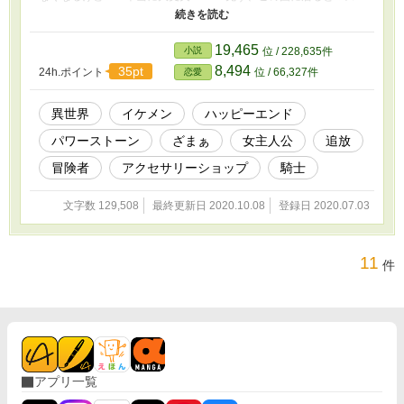
そうだから、元聖女っていうのは隠して、別の国で趣味を活かして
生活していこうかな。 ※第○話：主人公視点 挿話○：タイトルに
書かれたキャラの視点 となります。
19,465
小説
位 / 228,635件
8,494
35pt
24h.ポイント
位 / 66,327件
恋愛
異世界
イケメン
ハッピーエンド
パワーストーン
ざまぁ
女主人公
追放
冒険者
アクセサリーショップ
騎士
文字数 129,508
最終更新日 2020.10.08
登録日 2020.07.03
11
件
アプリ一覧