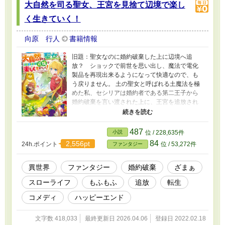
大自然を司る聖女、王宮を見捨て辺境で楽し
く生きていく！
向原 行人
書籍情報
旧題：聖女なのに婚約破棄した上に辺境へ追
放？ ショックで前世を思い出し、魔法で電化
製品を再現出来るようになって快適なので、も
う戻りません。 土の聖女と呼ばれる土魔法を極
めた私、セシリアは婚約者である第二王子から
婚約破棄を言い渡された上に、王宮を追放され
て辺境の地へ飛ばされてしまった。 とりあえ
ず、辺境の地でも何とか生きていくしかないと
思った物の、着いた先は家どころか人すら居な
487
小説
位 / 228,635件
い場所だった。 こんな所でどうすれば良いの
84
2,556pt
24h.ポイント
位 / 53,272件
ファンタジー
と、ショックで頭が真っ白になった瞬間、突然
前世の――日本の某家電量販店の販売員として
働いていた記憶が蘇る。 土魔法で家や畑を作
異世界
ファンタジー
婚約破棄
ざまぁ
り、具現化魔法で家電製品を再現し……あ
スローライフ
もふもふ
追放
転生
れ？ 王宮暮らしより遥かに快適なんですけ
ど！ 一方、王宮での私がしていた仕事を出来る
コメディ
ハッピーエンド
者が居ないらしく、戻って来いと言われるけ
ど、モフモフな動物さんたちと一緒に快適で幸
文字数 418,033
最終更新日 2026.04.06
登録日 2022.02.18
せに暮らして居るので、お断りします。 ※第○