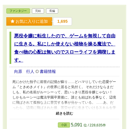
ファンタジー
完結
長編
お気に入りに追加
1,695
悪役令嬢に転生したので、ゲームを無視して自由
に生きる。私にしか使えない植物を操る魔法で、
食べ物の心配は無いのでスローライフを満喫しま
す。
向原 行人
書籍情報
死にかけた拍子に前世の記憶が蘇り……どハマりしていた恋愛ゲー
ム『ときめきメイト』の世界に居ると気付く。 それだけならまだ
しも、私の名前がルーシーって、思いっきり悪役令嬢じゃない！
しかもルーシーは魔法学園卒業後に、誰とも結ばれる事なく、辺境
に飛ばされて孤独な上に苦労する事が分かっている。 ……あ、だ
ったら、辺境に飛ばされた後、苦労せずに生きていけるスキルを学
園に居る内に習得しておけば良いじゃない。 魔法学園で起こる恋
愛イベントを全て無視して、生きていく為のスキルを習得して……
と思ったら、いきなりゲームに無かった魔法が使えるようになって
5,091
小説
位 / 228,635件
しまった。 木から木へと瞬間移動出来るようになったので、学園