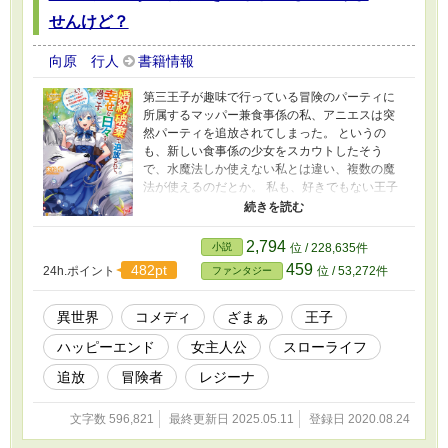
せんけど？
向原 行人
書籍情報
第三王子が趣味で行っている冒険のパーティに
所属するマッパー兼食事係の私、アニエスは突
然パーティを追放されてしまった。 というの
も、新しい食事係の少女をスカウトしたそう
で、水魔法しか使えない私とは違い、複数の魔
法が使えるのだとか。 私も、好きでもない王子
から勝手に婚約者呼ばわりされていたし、追放
されたのはありがたいかも。 だけど私が唯一使
える水魔法が、実は「飲むと数時間の間、能力
2,794
小説
位 / 228,635件
を倍増する」効果が得られる神水だったらし
459
482pt
24h.ポイント
位 / 53,272件
ファンタジー
く、その効果を失った王子のパーティは、一気
に転落していく。 戻ってきて欲しいって言われ
ても、既にモフモフ妖狐や、新しい仲間たちと
異世界
コメディ
ざまぁ
王子
幸せな日々を過ごしてますから。 ※第○話：主人
ハッピーエンド
女主人公
スローライフ
公視点 挿話○：タイトルに書かれたキャラの視
点 となります。
追放
冒険者
レジーナ
文字数 596,821
最終更新日 2025.05.11
登録日 2020.08.24