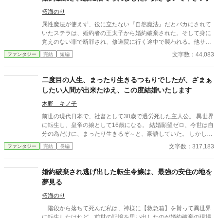
拓海のり
属性魔法が使えず、役に立たない『自然魔法』だとバカにされて
いたステラは、婚約者の王太子から婚約破棄された。そして身に
覚えのない罪で断罪され、修道院に行く途中で襲われる。他サイ
トにも投稿しています。
文字数：44,083
ファンタジー
完結
短編
二度目の人生、まったり生きるつもりでしたが、ざまぁ
したい人間が出来たゆえ、この度結婚いたします
木野 キノ子
前世の現代日本で、社畜として30歳で過労死した主人公。 異世界
に転生し、皇帝の娘として16歳になる。 結婚願望ゼロ、今世は自
分の為だけに、まったり生きるぞ～と、豪語していた。 しかしひ
ょんなことから舞い込んだ見合い相手を調べているうちに、どう
文字数：317,183
ファンタジー
完結
長編
にも我慢がならなくなった。 良い人間を寄ってたかっていじめる
なんざ、前世でも今世でも、絶対に許せ～ん。 こうして結婚を決
意した主人公は…。 さてさて、無事にざまぁを完成できるのか？
婚約破棄され逃げ出した転生令嬢は、最強の安住の地を
夢見る
拓海のり
階段から落ちて死んだ私は、神様に【救急箱】を貰って異世界
に転生したけれど、前世の記憶を思い出したのが婚約破棄の現場