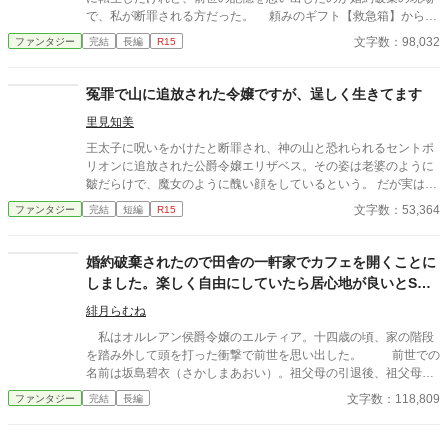
で、私が断罪される方だった。 頼みのギフト【救急箱】から出
て来るのは、使うのを躊躇うような怖い物が沢山。出会う人々は
文字数：98,032
ファンタジー
完結
長編
R15
みんな訳ありで兵士に追われているし、こんな世界で私は生きて
行けるのだろうか。 破滅型の転生令嬢、腹黒陰謀型の年下少
年、腕の立つ元冒険者の護衛騎士、ほんわり癒し系聖女、魔獣使
冤罪で山に追放された令嬢ですが、逞しく生きてます
いの半魔、暗部一族の騎士。転生令嬢と訳ありな皆さん。 ゆる
里見知美
ゆる異世界ファンタジー、ご都合主義満載です。 タイトル色々
いじっています。他サイトにも投稿しています。 完結しました。
王太子に呪いをかけたと断罪され、神の山と恐れられるセントポ
ありがとうございました。
リオンに追放された公爵令嬢エリザベス。その姿は老婆のように
皺だらけで、魔女のように醜い顔をしているという。 だが実は、
誰にも言えない理由があり…。 ※もともとなろう様でも投稿して
文字数：53,364
ファンタジー
完結
短編
R15
いた作品ですが、手を加えちょっと長めの話になりました。作者
としては抑えた内容になってるつもりですが、流血ありなので、
ちょっとエグいかも。恋愛かファンタジーか迷ったんですがひと
婚約破棄されたので田舎の一軒家でカフェを開くことに
まず、ファンタジーにしてあります。 全28話で完結。
しました。楽しく自由にしていたら居心地が良いとS級
冒険者達が毎日通い詰めるようになりました
緋月らむね
私はオルレアン侯爵令嬢のエルティア。十四歳の頃、家の階段
を踏み外して頭を打った衝撃で前世を思い出した。 前世での
名前は坂島碧衣（さかしまあおい）。祖父母の引退後、祖父母の
経営していた大好きなカフェを継ぐつもりでいたのに就職先がブ
文字数：118,809
ファンタジー
完結
長編
ラック企業で過労の挙句、継ぐ前に死んでしまった。そして、自
分が息抜きでやっていた乙女ゲーム「星屑のカンパニー」の悪役
令嬢、オルレアン侯爵令嬢エルティアに転生してることに気がつ