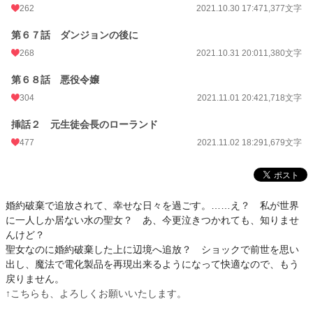
262
2021.10.30 17:47
1,377文字
第６７話 ダンジョンの後に
268
2021.10.31 20:01
1,380文字
第６８話 悪役令嬢
304
2021.11.01 20:42
1,718文字
挿話２ 元生徒会長のローランド
477
2021.11.02 18:29
1,679文字
婚約破棄で追放されて、幸せな日々を過ごす。……え？ 私が世界
に一人しか居ない水の聖女？ あ、今更泣きつかれても、知りませ
んけど？
聖女なのに婚約破棄した上に辺境へ追放？ ショックで前世を思い
出し、魔法で電化製品を再現出来るようになって快適なので、もう
戻りません。
↑こちらも、よろしくお願いいたします。