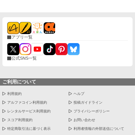
いた。 エルティアは１８歳の舞踏会で婚約者から悪役令嬢とし
て断罪され、婚約破棄を言い渡される。その後、父親から家を追
い出され、よからぬ輩に襲われて殺される。 前世だってやりた
かったことができずに死んでしまったのに、転生してもそんな悲
惨な人生を送るなんて、たまったもんじゃない！！それなら私は
前世継ごうと思っていた祖父母のやっていたようなカフェを開い
アプリ一覧
て楽しく自由な人生を送りたい。 そして私は王都と実家を飛び
出して森が開けた自然豊かな場所で念願のカフェを侍女のシサと
ともに開くことができた。 森が開けた自然豊かな場所で楽しく
自由にカフェをやっていたら、個性豊かなS級冒険者たちが常連
公式SNS一覧
として私のカフェにやってくるようになりました！
ご利用について
利用規約
ヘルプ
アルファコイン利用規約
投稿ガイドライン
レンタルサービス利用規約
プライバシーポリシー
スコア利用規約
お問い合わせ
特定商取引法に基づく表示
利用者情報の外部送信について