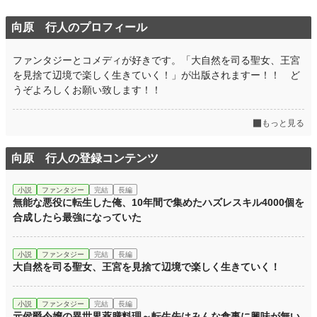
向原 行人のプロフィール
ファンタジーとコメディが好きです。「大自然を司る聖女、王宮
を見捨て辺境で楽しく生きていく！」が出版されますー！！ ど
うぞよろしくお願い致します！！
もっと見る
向原 行人の登録コンテンツ
小説
ファンタジー
完結
長編
無能な悪役に転生した俺、10年間で集めたハズレスキル4000個を
合成したら最強になっていた
小説
ファンタジー
完結
長編
大自然を司る聖女、王宮を見捨て辺境で楽しく生きていく！
小説
ファンタジー
完結
長編
元侯爵令嬢の異世界薬膳料理～転生先はみんな食事に興味が無い