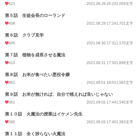
文字数
104,770
423
2021.08.28 20:20
2,059文字
更新日時
2021.11.02 18:29
第５話 生徒会長のローランド
初回公開日時
2021.08.25 20:20
408
2021.08.29 17:24
1,701文字
初回完結日時
2021.11.02 18:29
第６話 クラブ見学
405
2021.08.30 17:31
1,570文字
週間ポイント
1,396 pt (6,901 位)
第７話 植物を成長させる魔法
月間ポイント
7,346 pt (5,927 位)
410
2021.08.31 17:50
1,699文字
年間ポイント
129,363 pt (4,782 位)
第８話 お米が食べたい悪役令嬢
累計ポイント
1,001,078 pt (5,781 位)
381
2021.09.01 18:01
1,562文字
第９話 お米が無ければ、自分で植えれば良いじゃない
361
2021.09.02 17:44
1,540文字
第１０話 火魔法の授業はイケメン先生
380
2021.09.03 17:40
1,393文字
第１１話 全く捗らない火魔法