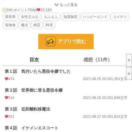
しかもルーシーは魔法学園卒業後に、誰とも結ばれる事なく、辺境に飛ばされて
孤独な上に苦労する事が分かっている。
24h.ポイント
754pt
22,183
……あ、だったら、辺境に飛ばされた後、苦労せずに生きていけるスキルを学園
異世界
女性主人公
もふもふ
知識無双
ハッピーエンド
コメディ
に居る内に習得しておけば良いじゃない。
冒険者
魔法
精霊
料理
魔法学園で起こる恋愛イベントを全て無視して、生きていく為のスキルを習得し
て……と思ったら、いきなりゲームに無かった魔法が使えるようになってしまっ
た。
アプリで読む
木から木へと瞬間移動出来るようになったので、学園に通いながら、辺境に飛ば
された後のスローライフの練習をしていたんだけど……自由なスローライフが楽
し過ぎるっ！
目次
感想（11件）
※第○話：主人公視点
第１話 気付いたら悪役令嬢でした
挿話○：タイトルに書かれたキャラの視点
となります。
474
2021.08.25 20:20
1,352文字
第２話 世界樹に登る悪役令嬢
小説
1,874 位 / 228,790 件
514
2021.08.26 20:20
1,948文字
ファンタジー
313 位 / 53,314 件
第３話 近距離転移魔法
お気に入り
1,696
501
2021.08.27 20:20
1,822文字
24h.ポイント
754 pt
第４話 イケメンエスコート