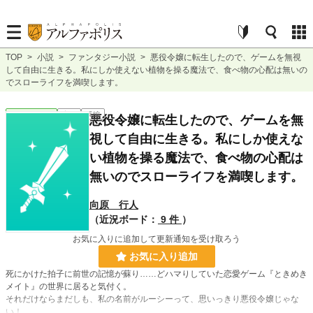
TOP
>
小説
>
ファンタジー小説
>
悪役令嬢に転生したので、ゲームを無視
して自由に生きる。私にしか使えない植物を操る魔法で、食べ物の心配は無いの
でスローライフを満喫します。
ファンタジー
完結
長編
悪役令嬢に転生したので、ゲームを無
視して自由に生きる。私にしか使えな
い植物を操る魔法で、食べ物の心配は
無いのでスローライフを満喫します。
向原 行人
（近況ボード：
9 件
）
お気に入りに追加して更新通知を受け取ろう
お気に入り追加
死にかけた拍子に前世の記憶が蘇り……どハマりしていた恋愛ゲーム『ときめき
メイト』の世界に居ると気付く。
それだけならまだしも、私の名前がルーシーって、思いっきり悪役令嬢じゃな
い！