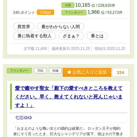
10,165
小説
位 / 228,635件
1,966
106pt
24h.ポイント
位 / 53,272件
ファンタジー
異世界
番がわからない人間
番に執着する獣人
ざまぁ？
番とは
文字数 11,600
最終更新日 2025.11.23
登録日 2025.11.22
ファンタジー
完結
短編
お気に入りに追加
334
愛で癒やす聖女「殿下の愛すべきところを教えて
ください。早く、教えてくれないと死んじゃいま
すよ！」
七辻ゆゆ
「おまえのような醜い女との婚約は破棄だ」 ロッダン王子が婚約
者にそう言ったとき、巨大なシャンデリアが落下、彼はその下敷き