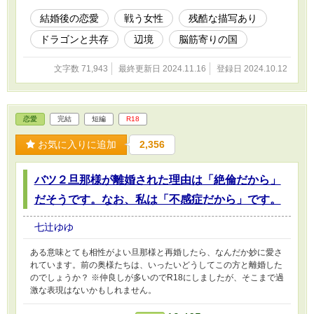
結婚後の恋愛
戦う女性
残酷な描写あり
ドラゴンと共存
辺境
脳筋寄りの国
文字数 71,943
最終更新日 2024.11.16
登録日 2024.10.12
恋愛
完結
短編
R18
お気に入りに追加
2,356
バツ２旦那様が離婚された理由は「絶倫だから」
だそうです。なお、私は「不感症だから」です。
七辻ゆゆ
ある意味とても相性がよい旦那様と再婚したら、なんだか妙に愛さ
れています。前の奥様たちは、いったいどうしてこの方と離婚した
のでしょうか？ ※仲良しが多いのでR18にしましたが、そこまで過
激な表現はないかもしれません。