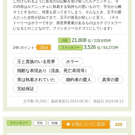
し付けられるように形見の日記帳を受け取ったルアニッチェ。 そ
の内容はルアニッチェに執着する気持ちの悪いもので、手元から離
そうとするのに、何度も戻ってきてしまう。そんなとき、王子の愛
人だった女性が訪ねてきて、王子の形見が欲しいと言う。 （※ス
トーリーはホラーですが、異世界要素があるものはカテゴリエラー
になるとのことなので、ファンタジーカテゴリにしています）
21,808
小説
位 / 228,635件
3,526
28pt
24h.ポイント
位 / 53,272件
ファンタジー
王と貴族のいる世界
ホラー
残酷な表現あり（流血、死亡表現等）
実は執着されていた
婚約者の愛人
真実の愛
完結保証
文字数 35,503
最終更新日 2024.06.30
登録日 2024.06.13
ファンタジー
完結
短編
お気に入りに追加
320