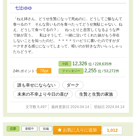
七辻ゆゆ
「ねえ姉さん、どうせ生贄になって死ぬのに、どうしてご飯なんて
食べるの？ そんな良いものを食べたってどうせ無駄じゃない。ね
え、どうして食べてるの？」 ねっとりと息苦しくなるような声
で妹が言う。 私はそうして、一緒に泣いてくれた妹がもう存在
しないことを知ったのだ。 ＊＊＊＊リハビリに書いたのですがダ
ークすぎる感じになってしまって、暗いのが好きな方いらっしゃっ
たらどうぞ。
12,326
小説
位 / 228,635件
2,255
78pt
24h.ポイント
位 / 53,272件
ファンタジー
誰も幸せにならない
ダーク
未来の不幸より今日の喜び
生贄と生贄の家族
文字数 6,497
最終更新日 2024.04.14
登録日 2024.04.14
恋愛
連載中
短編
お気に入りに追加
1,012