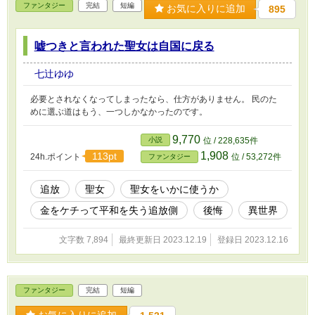
ファンタジー
完結
短編
お気に入りに追加
895
嘘つきと言われた聖女は自国に戻る
七辻ゆゆ
必要とされなくなってしまったなら、仕方がありません。 民のた
めに選ぶ道はもう、一つしかなかったのです。
9,770
小説
位 / 228,635件
1,908
113pt
24h.ポイント
位 / 53,272件
ファンタジー
追放
聖女
聖女をいかに使うか
金をケチって平和を失う追放側
後悔
異世界
文字数 7,894
最終更新日 2023.12.19
登録日 2023.12.16
ファンタジー
完結
短編