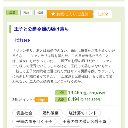
恋愛
完結
短編
お気に入りに追加
1,202
王子と公爵令嬢の駆け落ち
七辻ゆゆ
「ツァンテリ、君とは結婚できない。婚約は破棄せざるをえないだ
ろうな」 ツァンテリは唇を噛んだ。この日が来るだろうこと
は、彼女にもわかっていた。 「殿下のお話の通りだわ！ ツァン
テリ様って優秀でいらっしゃるけど、王妃って器じゃないもの」
新しく王子の婚約者に選ばれたのはサティ男爵令嬢。ツァンテリ
にも新しい婚約者ができた。 王家派と公爵派は、もう決して交
わらない。二人の元婚約者はどこへ行くのか。
19,465
小説
位 / 228,635件
8,494
35pt
24h.ポイント
位 / 66,326件
恋愛
貴族社会
婚約破棄
駆け落ちエンド
平民の血を引く王子
王家の血の濃い公爵令嬢