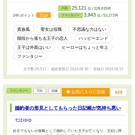
25,121
小説
位 / 228,635件
3,943
21pt
24h.ポイント
位 / 53,272件
ファンタジー
貴族風
聖女は役職
不思議な力はない
階段から落ちる王子の恋人
ハッピーエンド
王子は外面はいい
ヒーローはちょっと年上
ファンタジー
文字数 26,511
最終更新日 2024.08.30
登録日 2024.08.22
ファンタジー
完結
短編
お気に入りに追加
629
婚約者の形見としてもらった日記帳が気持ち悪い
七辻ゆゆ
好きでもないが政略として婚約していた王子が亡くなり、王妃に押