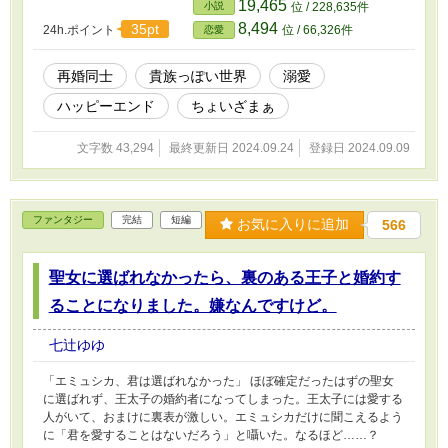
19,465
小説
位 / 228,635件
8,494
35pt
24h.ポイント
位 / 66,326件
恋愛
再婚同士
貴族っぽい世界
溺愛
ハッピーエンド
ちょいざまぁ
文字数 43,294
最終更新日 2024.09.24
登録日 2024.09.09
ファンタジー
完結
短編
お気に入りに追加
566
聖女に選ばれなかったら、裏のある王子と婚約す
ることになりました。嫌なんですけど。
七辻ゆゆ
「エミュシカ、君は選ばれなかった」 ほぼ確定だったはずの聖女
に選ばれず、王太子の婚約者になってしまった。王太子には愛する
人がいて、おまけに裏表が激しい。エミュシカだけに聞こえるよう
に「君を愛することはないだろう」と囁いた。なるほど……？