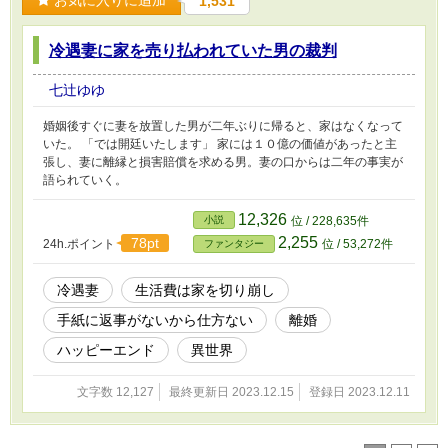
お気に入りに追加
1,531
冷遇妻に家を売り払われていた男の裁判
七辻ゆゆ
婚姻後すぐに妻を放置した男が二年ぶりに帰ると、家はなくなって
いた。 「では開廷いたします」 家には１０億の価値があったと主
張し、妻に離縁と損害賠償を求める男。妻の口からは二年の事実が
語られていく。
12,326
小説
位 / 228,635件
2,255
78pt
24h.ポイント
位 / 53,272件
ファンタジー
冷遇妻
生活費は家を切り崩し
手紙に返事がないから仕方ない
離婚
ハッピーエンド
異世界
文字数 12,127
最終更新日 2023.12.15
登録日 2023.12.11