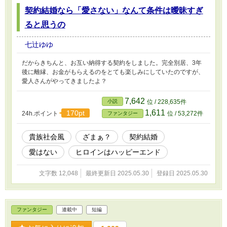
契約結婚なら「愛さない」なんて条件は曖昧すぎ
ると思うの
七辻ゆゆ
だからきちんと、お互い納得する契約をしました。完全別居、3年
後に離縁、お金がもらえるのをとても楽しみにしていたのですが、
愛人さんがやってきましたよ？
7,642
小説
位 / 228,635件
1,611
170pt
24h.ポイント
位 / 53,272件
ファンタジー
貴族社会風
ざまぁ？
契約結婚
愛はない
ヒロインはハッピーエンド
文字数 12,048
最終更新日 2025.05.30
登録日 2025.05.30
ファンタジー
連載中
短編