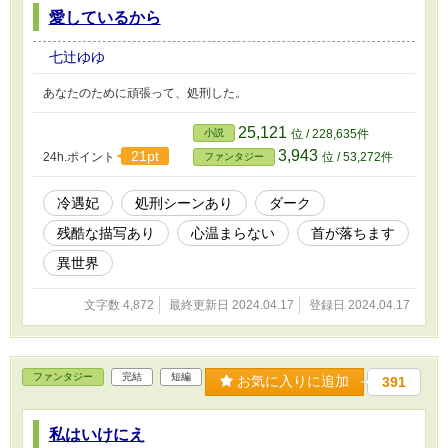
愛しているから
七辻ゆゆ
あなたのために頑張って、処刑した。
25,121
小説
位 / 228,635件
3,943
21pt
24h.ポイント
位 / 53,272件
ファンタジー
冷遇妃
処刑シーンあり
ダーク
残酷な描写あり
心温まらない
首が落ちます
異世界
文字数 4,872
最終更新日 2024.04.17
登録日 2024.04.17
ファンタジー
完結
短編
お気に入りに追加
391
私はいけにえ