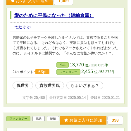
お気に入りに追加
1,009
愛のために平民になった（短編倉庫）
七辻ゆゆ
男爵家の庶子をアーケを愛したルイナルドは、貴族であることを捨
てて平民になる。 けれど金はなく、実家に援助を願ってもすげな
く拒否されてしまった。それでもアーケさえいてくれればよかった
のに。 ルイナルドは慟哭する。「そんなに貴族が偉いのか！？」
13,770
小説
位 / 228,635件
2,455
63pt
24h.ポイント
位 / 53,272件
ファンタジー
異世界
貴族世界風
ちょいざまぁ？
文字数 25,480
最終更新日 2025.05.14
登録日 2025.01.21
ファンタジー
完結
短編
お気に入りに追加
358