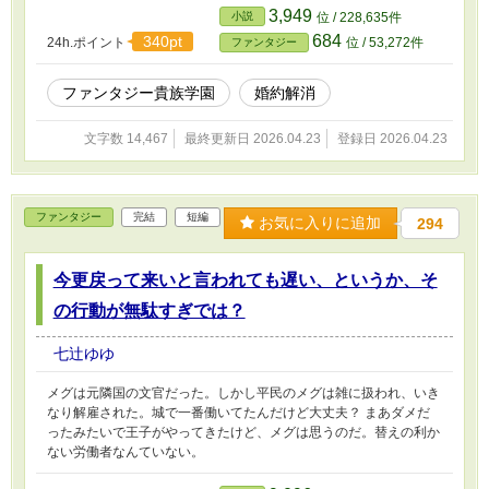
3,949
小説
位 / 228,635件
684
340pt
24h.ポイント
位 / 53,272件
ファンタジー
ファンタジー貴族学園
婚約解消
文字数 14,467
最終更新日 2026.04.23
登録日 2026.04.23
ファンタジー
完結
短編
お気に入りに追加
294
今更戻って来いと言われても遅い、というか、そ
の行動が無駄すぎでは？
七辻ゆゆ
メグは元隣国の文官だった。しかし平民のメグは雑に扱われ、いき
なり解雇された。城で一番働いてたんだけど大丈夫？ まあダメだ
ったみたいで王子がやってきたけど、メグは思うのだ。替えの利か
ない労働者なんていない。