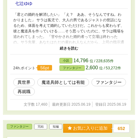
七辻ゆゆ
「君との婚約を解消したい」 「え？ ああ、そうなんですね。わ
かりました」 サラは孤児で、大人の男であるジャストの世話にな
るため、体面を考えて婚約していただけだ。これからも変わらず、
彼と魔道具を作っていける……そう思っていたのに、サラは職場を
追われてしまった。 「甘やかされた婚約者って立場は終わった
の。サラ先輩、あなたはただの雇われ人なんだから、上司の指示通
り、利益になるものを作らなきゃいけなかったのよ」 魔道具バカ
なのがいけなかったのだろうか。けれどサラは、これからも魔道具
が作りたい。
14,796
小説
位 / 228,635件
2,600
56pt
24h.ポイント
位 / 53,272件
ファンタジー
異世界
魔道具師としては有能
ファンタジー
再就職
文字数 17,460
最終更新日 2025.06.19
登録日 2025.06.19
ファンタジー
完結
短編
お気に入りに追加
652