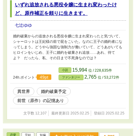
いずれ追放される悪役令嬢に生まれ変わったけ
ど、原作補正を頼りに生きます。
七辻ゆゆ
婚約破棄からの追放される悪役令嬢に生まれ変わったと気づいて、
シャーロットは王妃様の前で屁をこいた。なのに王子の婚約者にな
ってしまう。どうやら強固な強制力が働いていて、どうあがいても
ヒロインをいじめ、王子に婚約を破棄され追放……あれ、待て
よ？ だったら、私、その日まで不死身なのでは？
15,994
小説
位 / 228,635件
2,765
49pt
24h.ポイント
位 / 53,272件
ファンタジー
異世界
婚約破棄予定
前世（原作）の記憶あり
文字数 12,107
最終更新日 2025.02.25
登録日 2025.02.25
恋愛
完結
短編