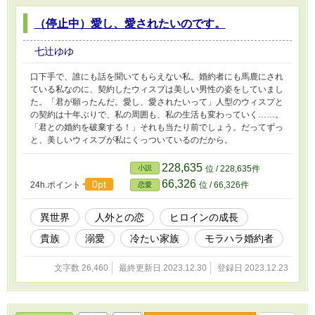
（停止中）愛し、愛されたいのです。
七辻ゆゆ
口下手で、誰にも話を聞いてもらえない私。婚約者にも馬鹿にされ
ている私なのに、契約したウィスプは美しい男性の姿をしていまし
た。「君が願ったんだ。愛し、愛されたいって」人型のウィスプと
の契約は十年ぶりで、私の周囲も、私の生活も変わっていく……。
「君との婚約を破棄する！」それも当たり前でしょう。だってずっ
と、美しいウィスプが私にくっついているのだから。
228,635
小説
位 / 228,635件
66,326
0pt
24h.ポイント
位 / 66,326件
恋愛
異世界
人外との恋
ヒロインの成長
貴族
溺愛
冷たい家族
モラハラ婚約者
文字数 26,460
最終更新日 2023.12.30
登録日 2023.12.23