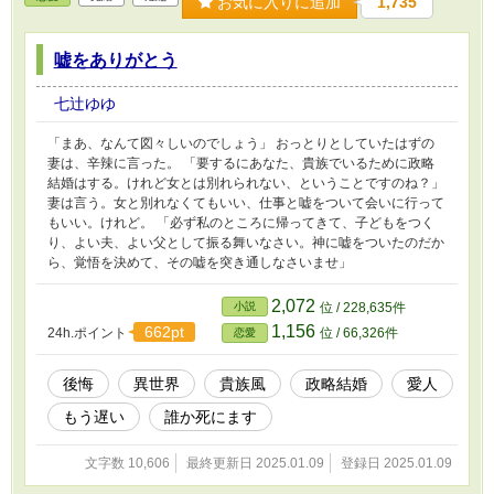
お気に入りに追加
1,735
嘘をありがとう
七辻ゆゆ
「まあ、なんて図々しいのでしょう」 おっとりとしていたはずの
妻は、辛辣に言った。 「要するにあなた、貴族でいるために政略
結婚はする。けれど女とは別れられない、ということですのね？」
妻は言う。女と別れなくてもいい、仕事と嘘をついて会いに行って
もいい。けれど。 「必ず私のところに帰ってきて、子どもをつく
り、よい夫、よい父として振る舞いなさい。神に嘘をついたのだか
ら、覚悟を決めて、その嘘を突き通しなさいませ」
2,072
小説
位 / 228,635件
1,156
662pt
24h.ポイント
位 / 66,326件
恋愛
後悔
異世界
貴族風
政略結婚
愛人
もう遅い
誰か死にます
文字数 10,606
最終更新日 2025.01.09
登録日 2025.01.09