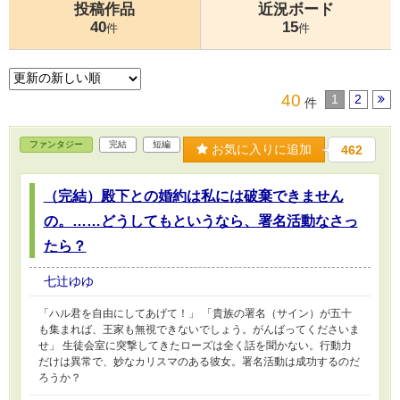
投稿作品
近況ボード
40
15
件
件
40
1
2
件
ファンタジー
完結
短編
お気に入りに追加
462
（完結）殿下との婚約は私には破棄できません
の。……どうしてもというなら、署名活動なさっ
たら？
七辻ゆゆ
「ハル君を自由にしてあげて！」 「貴族の署名（サイン）が五十
も集まれば、王家も無視できないでしょう。がんばってくださいま
せ」 生徒会室に突撃してきたローズは全く話を聞かない。行動力
だけは異常で、妙なカリスマのある彼女。署名活動は成功するのだ
ろうか？