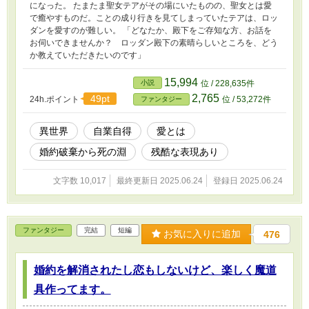
になった。 たまたま聖女テアがその場にいたものの、聖女とは愛
で癒やすものだ。ことの成り行きを見てしまっていたテアは、ロッ
ダンを愛すのが難しい。 「どなたか、殿下をご存知な方、お話を
お伺いできませんか？ ロッダン殿下の素晴らしいところを、どう
か教えていただきたいのです」
15,994
小説
位 / 228,635件
2,765
49pt
24h.ポイント
位 / 53,272件
ファンタジー
異世界
自業自得
愛とは
婚約破棄から死の淵
残酷な表現あり
文字数 10,017
最終更新日 2025.06.24
登録日 2025.06.24
ファンタジー
完結
短編
お気に入りに追加
476
婚約を解消されたし恋もしないけど、楽しく魔道
具作ってます。