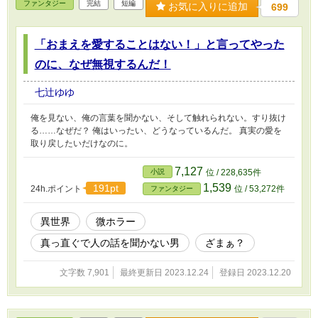
ファンタジー
完結
短編
お気に入りに追加
699
「おまえを愛することはない！」と言ってやった
のに、なぜ無視するんだ！
七辻ゆゆ
俺を見ない、俺の言葉を聞かない、そして触れられない。すり抜け
る……なぜだ？ 俺はいったい、どうなっているんだ。 真実の愛を
取り戻したいだけなのに。
7,127
小説
位 / 228,635件
1,539
191pt
24h.ポイント
位 / 53,272件
ファンタジー
異世界
微ホラー
真っ直ぐで人の話を聞かない男
ざまぁ？
文字数 7,901
最終更新日 2023.12.24
登録日 2023.12.20