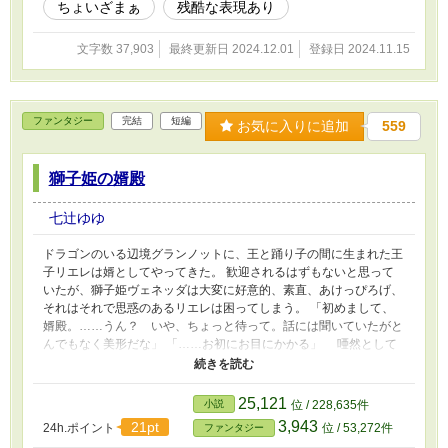
ちょいざまぁ
残酷な表現あり
文字数 37,903
最終更新日 2024.12.01
登録日 2024.11.15
ファンタジー
完結
短編
お気に入りに追加
559
獅子姫の婿殿
七辻ゆゆ
ドラゴンのいる辺境グランノットに、王と踊り子の間に生まれた王
子リエレは婿としてやってきた。 歓迎されるはずもないと思って
いたが、獅子姫ヴェネッダは大変に好意的、素直、あけっぴろげ、
それはそれで思惑のあるリエレは困ってしまう。 「初めまして、
婿殿。……うん？ いや、ちょっと待って。話には聞いていたがと
んでもなく美形だな」 「……お初にお目にかかる」 唖然として
いたリエレがどうにか挨拶すると、彼女は大きく口を開いて笑っ
た。 「皆、見てくれ！ 私の夫はなんと美しいのだろう！」
25,121
小説
位 / 228,635件
3,943
21pt
24h.ポイント
位 / 53,272件
ファンタジー