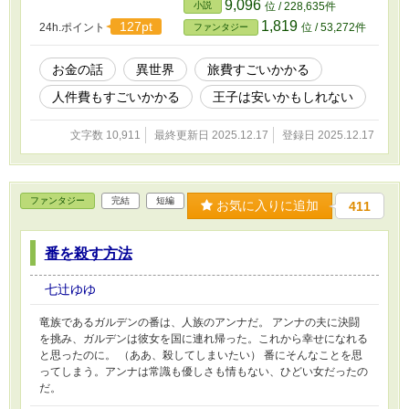
9,096
小説
位 / 228,635件
1,819
127pt
24h.ポイント
位 / 53,272件
ファンタジー
お金の話
異世界
旅費すごいかかる
人件費もすごいかかる
王子は安いかもしれない
文字数 10,911
最終更新日 2025.12.17
登録日 2025.12.17
ファンタジー
完結
短編
お気に入りに追加
411
番を殺す方法
七辻ゆゆ
竜族であるガルデンの番は、人族のアンナだ。 アンナの夫に決闘
を挑み、ガルデンは彼女を国に連れ帰った。これから幸せになれる
と思ったのに。 （ああ、殺してしまいたい） 番にそんなことを思
ってしまう。アンナは常識も優しさも情もない、ひどい女だったの
だ。