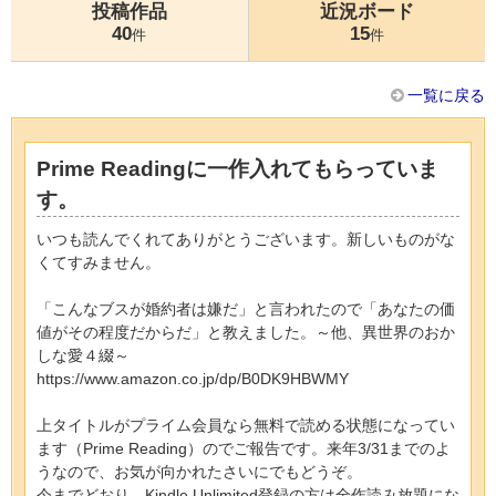
投稿作品
近況ボード
40
15
件
件
一覧に戻る
Prime Readingに一作入れてもらっていま
す。
いつも読んでくれてありがとうございます。新しいものがな
くてすみません。
「こんなブスが婚約者は嫌だ」と言われたので「あなたの価
値がその程度だからだ」と教えました。～他、異世界のおか
しな愛４綴～
https://www.amazon.co.jp/dp/B0DK9HBWMY
上タイトルがプライム会員なら無料で読める状態になってい
ます（Prime Reading）のでご報告です。来年3/31までのよ
うなので、お気が向かれたさいにでもどうぞ。
今までどおり、Kindle Unlimited登録の方は全作読み放題にな