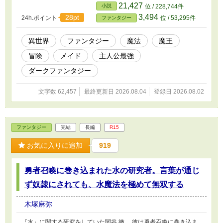
21,427
小説
位 / 228,744件
3,494
28pt
24h.ポイント
位 / 53,295件
ファンタジー
異世界
ファンタジー
魔法
魔王
冒険
メイド
主人公最強
ダークファンタジー
文字数 62,457
最終更新日 2026.08.04
登録日 2026.08.02
ファンタジー
完結
長編
R15
お気に入りに追加
919
勇者召喚に巻き込まれた水の研究者。言葉が通じ
ず奴隷にされても、水魔法を極めて無双する
木塚麻弥
『水』に関する研究をしていた関谷 徹。 彼は勇者召喚に巻き込ま