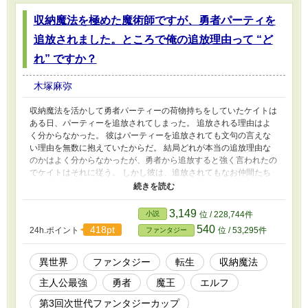
収納魔法を極めた魔術師ですが、勇者パーティを
追放されました。ところで俺の追放理由って “ど
れ” ですか？
木塚麻弥
収納魔法を活かして勇者パーティーの荷物持ちをしていたケイトは
ある日、パーティーを追放されてしまった。 追放される理由はよ
く分からなかった。 彼はパーティーを追放されても文句の言えな
い理由を無数に抱えていたからだ。 結局どれが本当の追放理由な
のかはよく分からなかったが、勇者から追放すると強く言われたの
でケイトはそれに従う。 しかし彼は、追放されてもなお仲間たち
のことが好きだった。 たった四人で強大な魔王軍に立ち向かおう
とするかつての仲間たち。 ケイトは彼らを失いたくなかった。 勇
者たちとまた一緒に食事がしたかった。 しばらくひとりで悩んで
3,149
小説
位 / 228,744件
いたケイトは気づいてしまう。 「追放されたってことは、俺の行
540
418pt
24h.ポイント
位 / 53,295件
ファンタジー
動を制限する奴もいないってことだよな？」 これは収納魔法しか
使えない魔術師が、仲間のために陰で奮闘する物語。
異世界
ファンタジー
転生
収納魔法
主人公最強
勇者
魔王
エルフ
第3回次世代ファンタジーカップ