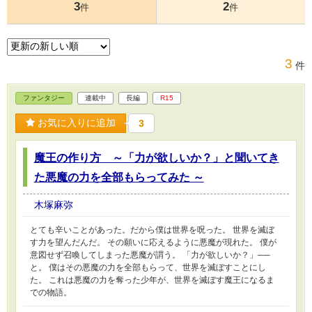
3
2
件
件
3
件
ファンタジー
連載中
長編
R15
お気に入りに追加
3
魔王の作り方 ～「力が欲しいか？」と聞いてき
た悪魔の力を全部もらってみた ～
木塚麻弥
とても辛いことがあった。だから僕は世界を呪った。 世界を滅ぼ
す力を望んだんだ。 その願いに応えるように悪魔が現れた。 僕が
意図せず召喚してしまった悪魔が謂う。 「力が欲しいか？」──
と。 僕はその悪魔の力を全部もらって、世界を滅ぼすことにし
た。 これは悪魔の力を奪った少年が、世界を滅ぼす魔王になるま
での物語。