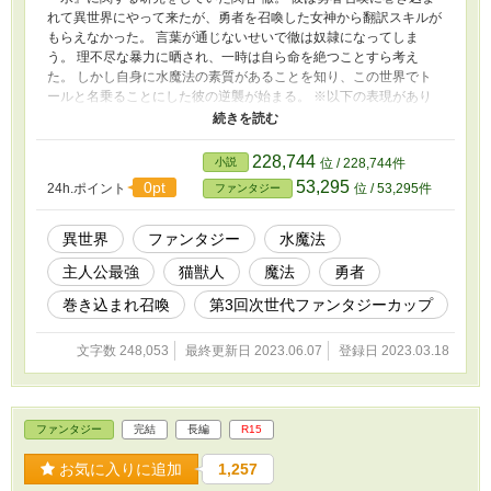
れて異世界にやって来たが、勇者を召喚した女神から翻訳スキルが
もらえなかった。 言葉が通じないせいで徹は奴隷になってしま
う。 理不尽な暴力に晒され、一時は自ら命を絶つことすら考え
た。 しかし自身に水魔法の素質があることを知り、この世界でト
ールと名乗ることにした彼の逆襲が始まる。 ※以下の表現があり
ます。苦手な方はご注意下さい ・拷問、手足の切断、人体破裂な
どの描写 ・軽度な性行為の描写(タイトルに※付けます)
228,744
小説
位 / 228,744件
53,295
0pt
24h.ポイント
位 / 53,295件
ファンタジー
異世界
ファンタジー
水魔法
主人公最強
猫獣人
魔法
勇者
巻き込まれ召喚
第3回次世代ファンタジーカップ
文字数 248,053
最終更新日 2023.06.07
登録日 2023.03.18
ファンタジー
完結
長編
R15
お気に入りに追加
1,257