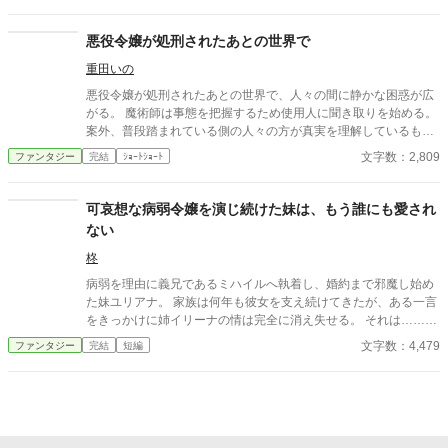
悪役令嬢が処刑されたあとの世界で
重田いの
悪役令嬢が処刑されたあとの世界で、人々の間に静かな困惑が広
がる。 魔術師は事態を把握するため使用人に聞き取りを始める。
案外、普段踏まれている側の人々の方が真実を理解しているもの
である。
文字数：2,809
ファンタジー
完結
ｼｮｰﾄｼｮｰﾄ
可哀想な病弱令嬢を演じ続けた妹は、もう誰にも愛され
ない
柊
病弱を理由に義兄であるミハイルへ執着し、婚約まで邪魔し始め
た妹ユリアナ。 家族は何年も彼女を支え続けてきたが、ある一言
をきっかけに姉イリーナの情は完全に消え失せる。 それは……。
※複数のサイトに投稿しています。
文字数：4,479
ファンタジー
完結
短編