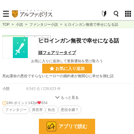
TOP
>
小説
>
ファンタジー小説
>
ヒロインガン無視で幸せになる話
ファンタジー
完結
ｼｮｰﾄｼｮｰﾄ
ヒロインガン無視で幸せになる話
頭フェアリータイプ
お気に入りに追加して更新通知を受け取ろう
お気に入り追加
死ぬ運命の悪役ですらないヒーローの婚約者が無関心に幸せを掴む話
小説
8,542 位 / 228,623 件
ファンタジー
1,734 位 / 53,264 件
24h.ポイント
142pt
654
お気に入り
ファンタジー
70
異世界
転生
悪役令嬢？
24h.ポイント
142 pt
アプリで読む
文字数
752