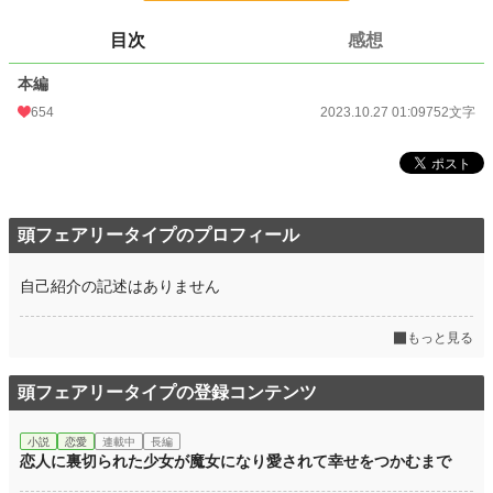
更新日時
2023.10.27 01:09
目次
感想
初回公開日時
2023.10.27 01:09
本編
初回完結日時
2023.10.27 01:09
654
2023.10.27 01:09
752文字
週間ポイント
2,803 pt (3,555 位)
月間ポイント
7,917 pt (5,530 位)
年間ポイント
126,434 pt (4,873 位)
頭フェアリータイプのプロフィール
累計ポイント
159,302 pt (23,037 位)
自己紹介の記述はありません
もっと見る
頭フェアリータイプの登録コンテンツ
小説
恋愛
連載中
長編
恋人に裏切られた少女が魔女になり愛されて幸せをつかむまで