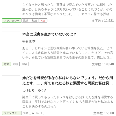
亡くなったと思ったら、直前まで読んでいた漫画の中に転生した
主人公。とあるキャラに成り代わっていることに気づくが、その
キャラは物凄く不遇なキャラだった……。カクヨム様でも投稿し
ています。
文字数：11,521
ファンタジー
完結
短編
R15
本当に現実を生きていないのは？
朝樹 四季
ある日、ヒロインと悪役令嬢が言い争っている場面を見た。ヒロ
インによる攻略はもう随分と進んでいるらしい。 だけど、その言
い争いを見ている攻略対象者である王子の顔を見て、俺はヒロイ
ンの攻略をぶち壊す暗躍をすることを決意した。 だって、ここは
文字数：19,348
恋愛
完結
短編
現実だ。 ※番外編はリクエスト頂いたものです。もしかしたらま
たひょっこり増えるかもしれません。
妹だけを可愛がるなら私はいらないでしょう。だから消
えます……。何でもねだる妹と溺愛する両親に私は見切
りをつける。
しげむろ ゆうき
誕生日に買ってもらったドレスを欲しがる妹 そんな妹を溺愛する
両親は、笑顔であげなさいと言ってくる もう限界がきた私はある
ことを決心するのだった
文字数：5,500
ファンタジー
完結
ｼｮｰﾄｼｮｰﾄ