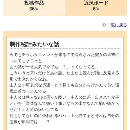
投稿作品
近況ボード
36
6
件
件
一覧に戻る
制作秘話みたいな話
今でもチラホラコメントが来るので冷遇された聖女の結末に
ついてちょこっと。
あの話が一番人気で今でも「？」ってなってる。
こういうとアレだけどあの話、たまたま読んだ話に反発する
形で出来たからなあ。
主人公が可哀想な境遇→どう見ても自分から行かんで良い環
境に首つっこんでる
主人公は善人なのに周りが酷い→主人公に差し出された食事
とかを「野菜なんて嫌い！嫌いなもの出すなんて酷い嫌がら
せだ！」と苛め扱いしてる
何もしてないのに嫌われるﾒｿﾒｿ→上記見てるとそれは自分の
態度が原因では……？