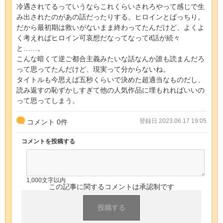
冷遇されてるっていうならこれくらいされろやって感じで生
み出されたのがあの話だったりする。ヒロインとばっちり。
だから最初期は救いがないまま終わってたんだけど、よくよ
く考えればヒロイン可哀想だなってなってif話が続々
と……。
こんな暗くて逆ご都合主義みたいな話なんか誰も読まんだろ
って思ってたんだけど、現実って分からないね。
タイトルも今思えば五秒くらいで決めた超適当なものだし、
読み返すの恥ずかしすぎて他の人気作品に埋もれればいいの
って思ってしまう。
登録日 2023.06.17 19:05
コメント
0
件
コメントを投稿する
1,000文字以内
この記事に関するコメントは承認制です