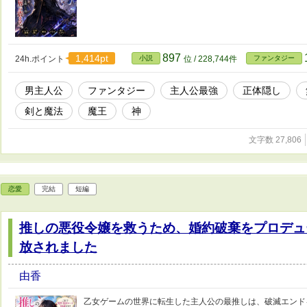
897
1,414pt
24h.ポイント
小説
位 / 228,744件
ファンタジー
男主人公
ファンタジー
主人公最強
正体隠し
剣と魔法
魔王
神
文字数 27,806
恋愛
完結
短編
推しの悪役令嬢を救うため、婚約破棄をプロデュ
放されました
由香
乙女ゲームの世界に転生した主人公の最推しは、破滅エンド