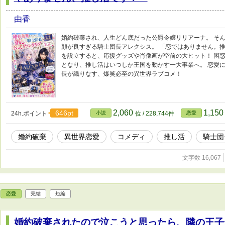
由香
婚約破棄され、人生どん底だった公爵令嬢リリアーナ。 そ
顔が良すぎる騎士団長アレクシス。 「恋ではありません。推
を設立すると、応援グッズや肖像画が空前の大ヒット！ 困
となり、推し活はいつしか王国を動かす一大事業へ。 恋愛
長が織りなす、爆笑必至の異世界ラブコメ！
2,060
1,15
646pt
24h.ポイント
小説
位 / 228,744件
恋愛
婚約破棄
異世界恋愛
コメディ
推し活
騎士団
文字数 16,067
恋愛
完結
短編
婚約破棄されたので泣こうと思ったら、隣の王子