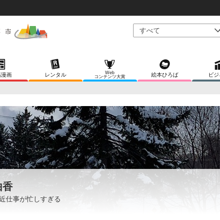
Web
稿漫画
レンタル
絵本ひろば
ビジ
コンテンツ大賞
由香
近仕事が忙しすぎる