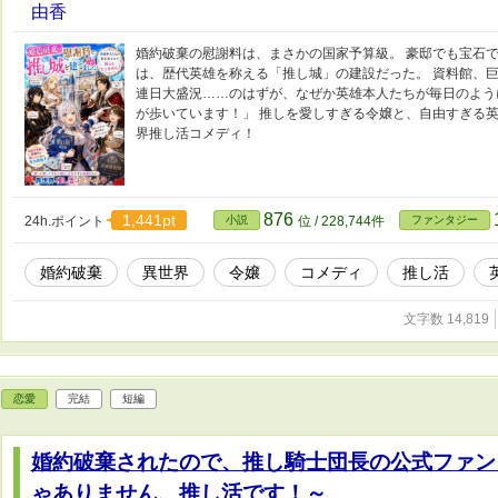
由香
婚約破棄の慰謝料は、まさかの国家予算級。 豪邸でも宝石
は、歴代英雄を称える「推し城」の建設だった。 資料館、
連日大盛況……のはずが、なぜか英雄本人たちが毎日のよう
が歩いています！」 推しを愛しすぎる令嬢と、自由すぎる
界推し活コメディ！
876
1,441pt
24h.ポイント
小説
位 / 228,744件
ファンタジー
婚約破棄
異世界
令嬢
コメディ
推し活
文字数 14,819
恋愛
完結
短編
婚約破棄されたので、推し騎士団長の公式ファン
ゃありません、推し活です！～