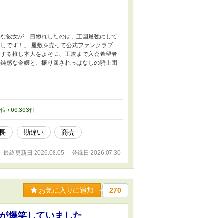
んな彼女が一目惚れしたのは、王国最強にして
しです！」 屋敷を売って公式ファンクラブ
惑する推し本人をよそに、王族まで入会希望者
に鈍感な令嬢と、振り回されっぱなしの騎士団
0
位 / 66,363件
長
勘違い
商売
最終更新日 2026.08.05
登録日 2026.07.30
お気に入りに追加
270
が爆笑していました