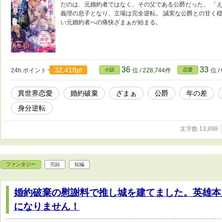
だのは、元婚約者ではなく、その父である公爵だった。 「え
義理の息子となり、立場は完全逆転。 誠実な公爵との甘く
い元婚約者への痛快ざまぁが始まる。
36
33
32,418pt
24h.ポイント
小説
位 / 228,744件
恋愛
位 /
異世界恋愛
婚約破棄
ざまぁ
公爵
年の差
身分逆転
文字数 13,898
ファンタジー
完結
短編
婚約破棄の慰謝料で推し城を建てました。英雄本
になりません！