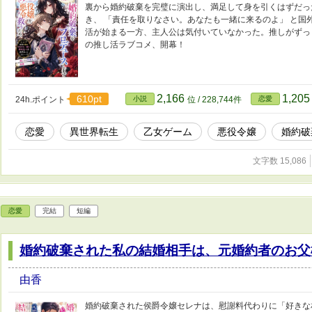
裏から婚約破棄を完璧に演出し、満足して身を引くはずだっ
き、 「責任を取りなさい。あなたも一緒に来るのよ」 と国
活が始まる一方、主人公は気付いていなかった。推しがずっ
の推し活ラブコメ、開幕！
2,166
1,20
610pt
24h.ポイント
小説
位 / 228,744件
恋愛
恋愛
異世界転生
乙女ゲーム
悪役令嬢
婚約破
文字数 15,086
恋愛
完結
短編
婚約破棄された私の結婚相手は、元婚約者のお父
由香
婚約破棄された侯爵令嬢セレナは、慰謝料代わりに「好きな