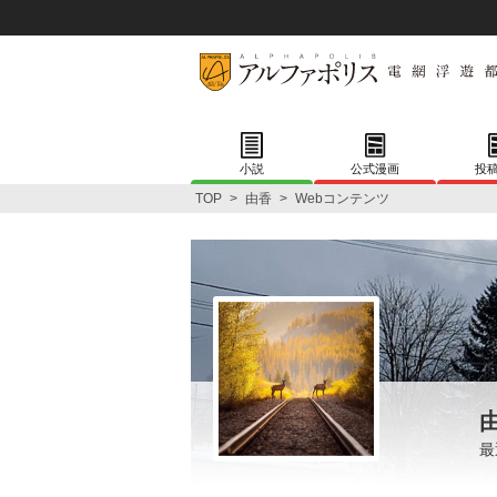
小説
公式漫画
投
TOP
>
由香
>
Webコンテンツ
最