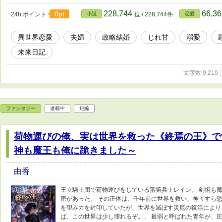
228,744
66,3
0pt
24h.ポイント
小説
位 / 228,744件
恋愛
異世界恋愛
夫婦
政略結婚
じれ甘
溺愛
未来日記
文字数 9,210
ファンタジー
連載中
短編
荷物運びの俺、実は世界を救った《終焉の王》で
神も魔王も俺に跪きました～
由香
王立騎士団で荷物運びをしている落第兵士レイン。 剣術も
密があった。 その正体は、千年前に世界を救い、神々すら恐
を望み力を封印していたが、世界を滅ぼす災厄の復活により
ば、この世界は少し壊れるぞ。」 最弱と呼ばれた青年が、