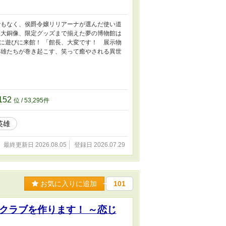
でもなく、侯爵令嬢リリアーナが選んだ使い道
巨大銅像、限定グッズまで揃えた夢の博物館は
に遊びに来館！ 「館長、大変です！ 展示物
英雄たちが巻き起こす、笑って癒やされる異世
152
位 / 53,295件
英雄
最終更新日 2026.08.05
登録日 2026.07.29
お気に入りに追加
101
クラブを作ります！ ～恋じ