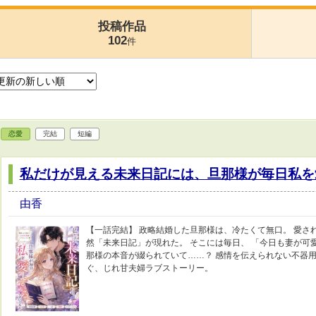
投稿作品
102
件
恋愛
完結
短編
私だけが見える未来日記には、旦那様が毎日私を
由香
【一話完結】 政略結婚した旦那様は、冷たくて無口。 愛さ
然「未来日記」が現れた。 そこには毎日、 「今日も妻が可愛
那様の本音が綴られていて……？ 感情を伝えられない不器
ぐ、じれ甘夫婦ラブストーリー。