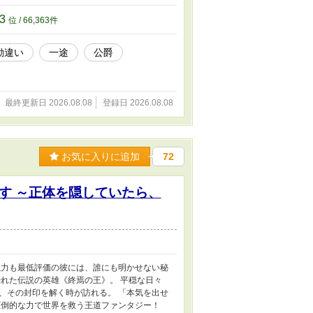
63
位 / 66,363件
勘違い
一途
公爵
最終更新日 2026.08.08
登録日 2026.08.08
お気に入りに追加
72
す ～正体を隠していたら、
魔力も最低評価の彼には、誰にも明かせない秘
れた伝説の英雄《終焉の王》。 平穏な日々
、その封印を解く時が訪れる。 「本気を出せ
圧倒的な力で世界を救う王道ファンタジー！