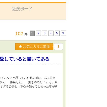
近況ボード
102
1
2
3
4
5
件
お気に入りに追加
3
愛していると書いてある
れていないと思っていた私の前に、ある日突
い」 「嫉妬した」 「抱き締めたい」 と、旦
用すぎる公爵と、本心を知ってしまった妻が紡