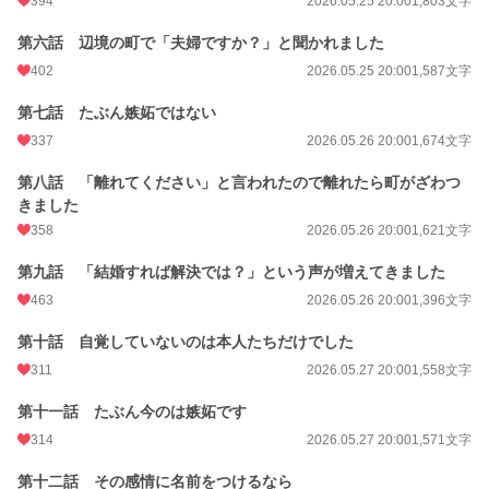
394
2026.05.25 20:00
1,803文字
月間ポイント
7,340 pt (5,935 位)
第六話 辺境の町で「夫婦ですか？」と聞かれました
402
2026.05.25 20:00
1,587文字
年間ポイント
193,172 pt (3,244 位)
累計ポイント
第七話 たぶん嫉妬ではない
193,909 pt (20,377 位)
337
2026.05.26 20:00
1,674文字
第八話 「離れてください」と言われたので離れたら町がざわつ
きました
358
2026.05.26 20:00
1,621文字
第九話 「結婚すれば解決では？」という声が増えてきました
463
2026.05.26 20:00
1,396文字
第十話 自覚していないのは本人たちだけでした
311
2026.05.27 20:00
1,558文字
第十一話 たぶん今のは嫉妬です
314
2026.05.27 20:00
1,571文字
第十二話 その感情に名前をつけるなら