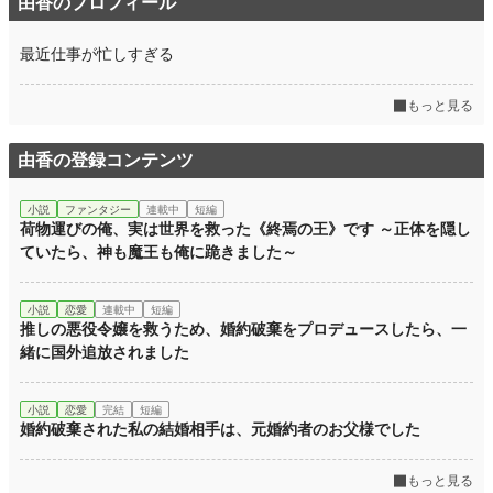
由香のプロフィール
最近仕事が忙しすぎる
もっと見る
由香の登録コンテンツ
小説
ファンタジー
連載中
短編
荷物運びの俺、実は世界を救った《終焉の王》です ～正体を隠し
ていたら、神も魔王も俺に跪きました～
小説
恋愛
連載中
短編
推しの悪役令嬢を救うため、婚約破棄をプロデュースしたら、一
緒に国外追放されました
小説
恋愛
完結
短編
婚約破棄された私の結婚相手は、元婚約者のお父様でした
もっと見る