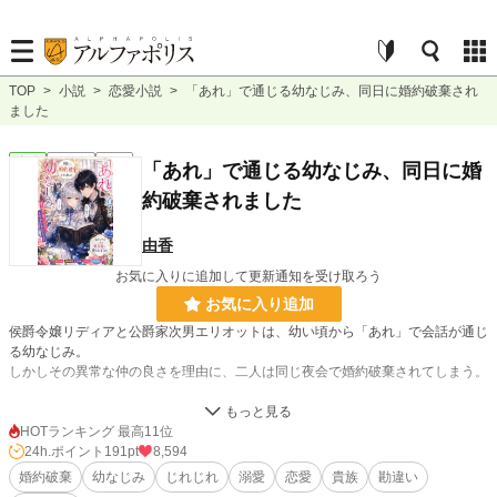
TOP
>
小説
>
恋愛小説
>
「あれ」で通じる幼なじみ、同日に婚約破棄され
ました
恋愛
連載中
短編
「あれ」で通じる幼なじみ、同日に婚
約破棄されました
由香
お気に入りに追加して更新通知を受け取ろう
お気に入り追加
侯爵令嬢リディアと公爵家次男エリオットは、幼い頃から「あれ」で会話が通じ
る幼なじみ。
しかしその異常な仲の良さを理由に、二人は同じ夜会で婚約破棄されてしまう。
けれど顔を見合わせた二人は、
HOTランキング 最高11位
「……あれ」
24h.ポイント
191pt
8,594
「ああ、帰るか」
婚約破棄
幼なじみ
じれじれ
溺愛
恋愛
貴族
勘違い