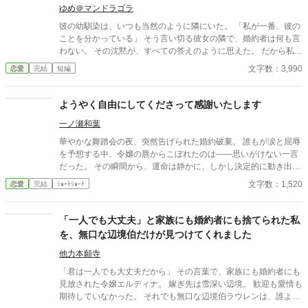
ゆめ＠マンドラゴラ
彼の幼馴染は、いつも当然のように隣にいた。 「私が一番、彼の
ことを分かっている」 そう言い切る彼女の隣で、婚約者は何も言
わない。 その沈黙が、すべての答えのように思えた。 だから私
は、身を引いた。 ――はずだった。 一番近くにいたのは、本当に
文字数：3,990
恋愛
完結
短編
彼女だったのか。 「不要とされた」シリーズ第三弾。
ようやく自由にしてくださって感謝いたします
一ノ瀬和葉
華やかな舞踏会の夜、突然告げられた婚約破棄。 誰もが涙と屈辱
を予想する中、令嬢の唇からこぼれたのは――思いがけない一言
だった。 その瞬間から、運命は静かに、しかし決定的に動き出
す。 ※ご都合です、小説家になろう様でも投稿しています。
文字数：1,520
恋愛
完結
ｼｮｰﾄｼｮｰﾄ
「一人でも大丈夫」と家族にも婚約者にも捨てられた私
を、無口な辺境伯だけが見つけてくれました
他力本願寺
「君は一人でも大丈夫だから」 その言葉で、家族にも婚約者にも
見放された令嬢エルディナ。 嫁ぎ先は雪深い辺境。 歓迎も愛情も
期待していなかった。 それでも無口な辺境伯ラウレンは、誰より