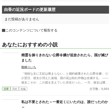
由香の近況ボードの更新履歴
まだ投稿がありません
このコンテンツについて報告する
あなたにおすすめの小説
精霊を操りきれない公爵令嬢が追放されたら、国が滅び
ました
唯崎りいち
「地味な女に王妃は務まらない」と婚約破棄された公爵令嬢。 だ
が翌日、彼女が消えた途端、国の花は枯れ作物は全滅する。 ――
彼女こそが、この国を支えていた存在だった。 一方、彼女は隣国
で“氷の将軍”に溺愛されていた。 手遅れになってから縋る王子と
文字数：6,664
恋愛
完結
短編
滅びゆく国をよそに、彼女は初めての恋を知る。
私は不要とされた～一番近くにいたのは、誰だったのか
～