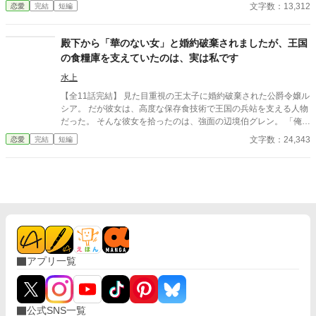
も先に彼女の疲れや我慢へ気づく。 「ここに居ていい」 その一言
文字数：13,312
恋愛
完結
短編
から始まった新しい暮らし。 白湯を沸かし、小さな異変へ気づ
き、人を支え続けるエルディナ。 そんな彼女を今度は支えたいと
願う辺境伯。 傷ついた二人が少しずつ心を通わせていく、優しく
殿下から「華のない女」と婚約破棄されましたが、王国
温かな辺境スローライフ恋愛。
の食糧庫を支えていたのは、実は私です
水上
【全11話完結】 見た目重視の王太子に婚約破棄された公爵令嬢ル
シア。 だが彼女は、高度な保存食技術で王国の兵站を支える人物
だった。 そんな彼女を拾ったのは、強面の辺境伯グレン。 「俺は
装飾品より、屋台骨を愛する」と実力を認められたルシアは、泥
文字数：24,343
恋愛
完結
短編
臭い川魚を売れる商品に変え、害獣を絶品ソーセージへと変えて
いく！ 一方、ルシアを失った王宮は食糧難と火災で破滅の道
へ……。
アプリ一覧
公式SNS一覧