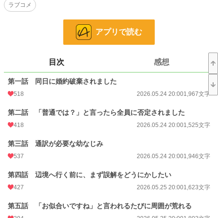
ラブコメ
と秒で意思疎通。
婚約者を失って自由になった二人は、辺境改革の仕事を組んで始めることに。
アプリで読む
すると、息ぴったりすぎる最強コンビぶりが社交界で話題になっていき……？
周囲全員が両想いだと気づいているのに、本人たちだけが気づかない。
じれ甘幼なじみラブコメ。
目次
感想
第一話 同日に婚約破棄されました
518
2026.05.24 20:00
1,967文字
小説
7,200 位 / 228,629 件
第二話 「普通では？」と言ったら全員に否定されました
恋愛
3,227 位 / 66,323 件
418
2026.05.24 20:00
1,525文字
お気に入り
777
第三話 通訳が必要な幼なじみ
24h.ポイント
191 pt
537
2026.05.24 20:00
1,946文字
文字数
35,624
第四話 辺境へ行く前に、まず誤解をどうにかしたい
更新日時
2026.06.04 20:00
427
2026.05.25 20:00
1,623文字
初回公開日時
2026.05.24 20:00
第五話 「お似合いですね」と言われるたびに周囲が荒れる
週間ポイント
1,475 pt (6,511 位)