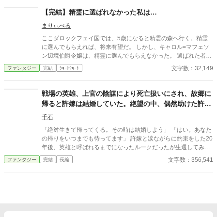
省の管理下に置かれることが決まり、私は祖母の実家に引き取ら
れることになった。 新しい家族はとても優しく、私は妹と比べら
【完結】精霊に選ばれなかった私は…
れることのない穏やかな日々を得ていた。 ―――妹のことを忘れ
まりぃべる
て。 私が嫁いだ頃、妹の噂が流れてきた。 魅了の力を制御できる
ようになり、制限つきだが自由を得た。 しかし実家は没落し、頼
ここダロックフェイ国では、5歳になると精霊の森へ行く。精霊
る者もなく娼婦になったと。 なぜこれまであの子へ連絡ひとつし
に選んでもらえれば、将来有望だ。 しかし、キャロル=マフェソ
なかったのかと、後悔と罪悪感が私を襲う。 それでもこの安寧を
ン辺境伯爵令嬢は、精霊に選んでもらえなかった。 選ばれた者
捨てられない私はただ祈るしかできない。 どうかあの子が救われ
は、王立学院で将来国の為になるべく通う。 選ばれなかった者
文字数：32,149
ファンタジー
完結
ｼｮｰﾄｼｮｰﾄ
ますようにと。
は、教会の学校で一般教養を学ぶ。 貴族なら、より高い地位を狙
うのがステータスであるが…？ ☆世界観は、緩いですのでそこの
ところご理解のうえ、お読み下さるとありがたいです。
戦場の英雄、上官の陰謀により死亡扱いにされ、故郷に
帰ると許嫁は結婚していた。絶望の中、偶然助けた許嫁
の娘に何故か求婚されることに
千石
「絶対生きて帰ってくる。その時は結婚しよう」 「はい。あなた
の帰りをいつまでも待ってます」 許嫁と涙ながらに約束をした20
年後、英雄と呼ばれるまでになったルークだったが生還してみる
と死亡扱いにされていた。 許嫁は既に結婚しており、ルークは絶
文字数：356,541
ファンタジー
完結
長編
望の只中に。 上官の陰謀だと知ったルークは激怒し、殴ってしま
う。 言い訳をする気もなかったため、全ての功績を抹消され、貰
えるはずだった年金もパー。 絶望の中、偶然助けた子が許嫁の娘
で、 「ルーク、あなたに惚れたわ。今すぐあたしと結婚しなさ
い！」 何故か求婚されることに。 困りながらも巻き込まれる騒動
を通じて ルークは失っていた日常を段々と取り戻していく。 こち