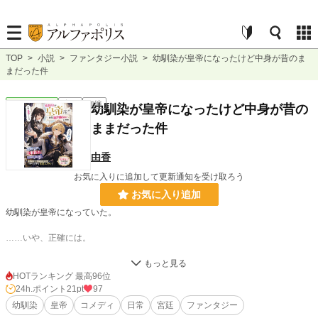
TOP
>
小説
>
ファンタジー小説
>
幼馴染が皇帝になったけど中身が昔のま
まだった件
ファンタジー
完結
短編
幼馴染が皇帝になったけど中身が昔の
ままだった件
由香
お気に入りに追加して更新通知を受け取ろう
お気に入り追加
幼馴染が皇帝になっていた。
……いや、正確には。
「逃げるぞ、リナ」
「仕事しなさいよ！！」
HOTランキング 最高96位
24h.ポイント
21pt
97
中身が昔のままだった。
幼馴染
皇帝
コメディ
日常
宮廷
ファンタジー