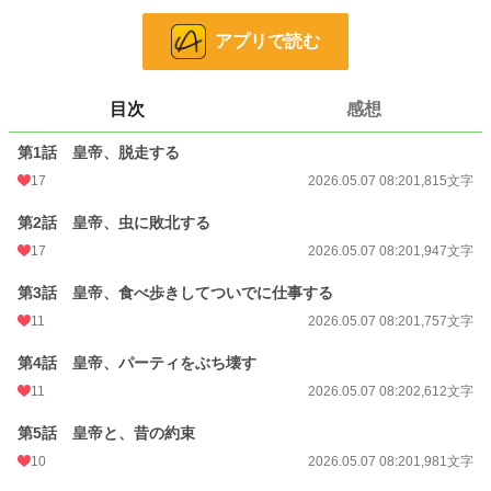
若くして皇帝となったアレン・ヴァルディアは、見た目は完璧、中身はどうしよ
うもないサボり魔。
アプリで読む
そんな彼に振り回されるのは、唯一遠慮なく頭を叩ける幼馴染の侍女・リナ。
皇帝の脱走。
目次
感想
虫騒動。
宮廷パーティ崩壊。
第1話 皇帝、脱走する
そしてなぜか国政まで巻き込まれて――。
17
2026.05.07 08:20
1,815文字
「お前、皇帝でしょ！？」
「だから何？」
第2話 皇帝、虫に敗北する
立場は変わっても、力関係は変わらない。
17
2026.05.07 08:20
1,947文字
恋愛なし！
第3話 皇帝、食べ歩きしてついでに仕事する
でも距離は近すぎる！
11
2026.05.07 08:20
1,757文字
ポンコツ皇帝とツッコミ侍女の、ハチャメチャ宮廷コメディ！
第4話 皇帝、パーティをぶち壊す
11
2026.05.07 08:20
2,612文字
小説
25,121 位 / 228,635 件
第5話 皇帝と、昔の約束
ファンタジー
3,943 位 / 53,272 件
10
2026.05.07 08:20
1,981文字