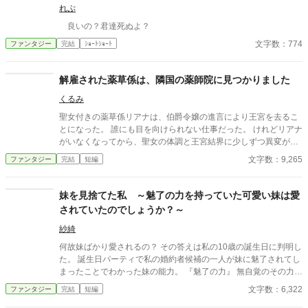
れぷ
良いの？君達死ぬよ？
文字数：774
ファンタジー
完結
ｼｮｰﾄｼｮｰﾄ
解雇された薬草係は、隣国の薬師院に見つかりました
くるみ
聖女付きの薬草係リアナは、伯爵令嬢の進言により王宮を去るこ
とになった。 誰にも目を向けられない仕事だった。 けれどリアナ
がいなくなってから、聖女の体調と王宮結界に少しずつ異変が起
こり始める。 そんな中、王都の薬草店に戻ったリアナのもとへ、
文字数：9,265
ファンタジー
完結
短編
隣国ルフェル薬師院の調査官が訪ねてきて――。
妹を見捨てた私 ～魅了の力を持っていた可愛い妹は愛
されていたのでしょうか？～
紗綺
何故妹ばかり愛されるの？ その答えは私の10歳の誕生日に判明し
た。 誕生日パーティで私の婚約者候補の一人が妹に魅了されてし
まったことでわかった妹の能力。 『魅了の力』 無自覚のその力で
周囲の人間を魅了していた。 お父様お母様が妹を溺愛していたの
文字数：6,322
ファンタジー
完結
短編
も魅了の力に一因があったと。 魅了の力を制御できない妹は魔法