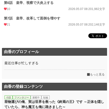
お気に入り
45
第6話 皇帝、視察で大炎上する
24h.ポイント
10
21 pt
2026.05.07 08:20
1,982文字
文字数
14,240
第7話 皇帝、改革して面倒を増やす
21
2026.05.07 08:20
2,146文字
更新日時
2026.05.07 08:20
初回公開日時
2026.05.07 08:20
初回完結日時
2026.05.07 08:20
由香のプロフィール
週間ポイント
274 pt (20,922 位)
月間ポイント
1,201 pt (21,726 位)
最近仕事が忙しすぎる
年間ポイント
13,016 pt (26,658 位)
もっと見る
累計ポイント
13,250 pt (85,849 位)
由香の登録コンテンツ
小説
ファンタジー
連載中
短編
荷物運びの俺、実は世界を救った《終焉の王》です ～正体を隠し
ていたら、神も魔王も俺に跪きました～