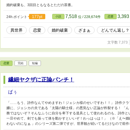
婚約破棄も、3回目ともなるとただの茶番。
7,518
3,39
177pt
24h.ポイント
小説
位 / 228,674件
恋愛
異世界
恋愛
婚約破棄
ざまぁ
どんでん返し？
文字数 7,373
恋愛
完結
短編
繊細ヤクザに正論パンチ！
ばぅ
「……もう、詩作なんてやめますわ！ジェシカ様のせいですわ！！」 詩作ク
嬢に、ジェシカの夫である「太陽の騎士様」の悪気ない正論が炸裂する！ 「ん
務ではないぞ？そんなふうに自分を卑下する道具として使われるのも、詩作と
一旦やめて、剣でも振って体を動かすといいぞ！わっはっは！」 （※「え〜
わないのになぁ 」のシリーズ第二弾ですが、世界観が続いてるだけなので前作