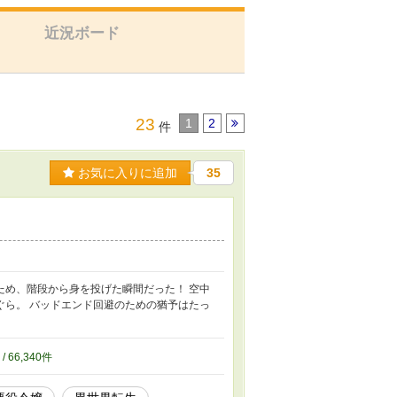
近況ボード
23
1
2
件
お気に入りに追加
35
ため、階段から身を投げた瞬間だった！ 空中
ぐら。 バッドエンド回避のための猶予はたっ
 / 66,340件