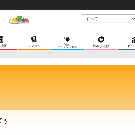
Web
稿漫画
レンタル
絵本ひろば
ビジ
コンテンツ大賞
ばぅ