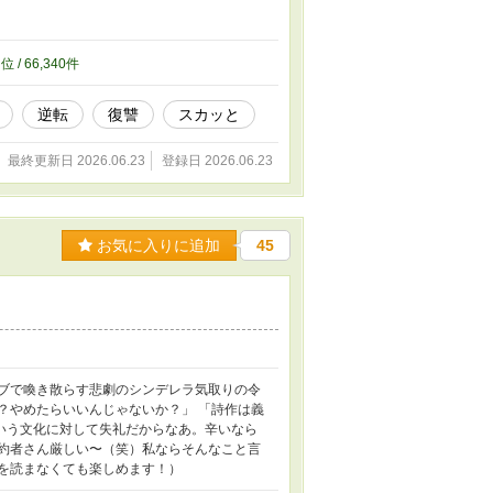
3
位 / 66,340件
逆転
復讐
スカッと
最終更新日 2026.06.23
登録日 2026.06.23
お気に入りに追加
45
ラブで喚き散らす悲劇のシンデレラ気取りの令
？やめたらいいんじゃないか？」 「詩作は義
いう文化に対して失礼だからなあ。辛いなら
婚約者さん厳しい〜（笑）私ならそんなこと言
を読まなくても楽しめます！）