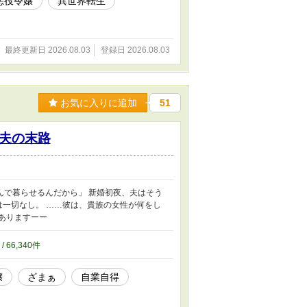
悪役令嬢
異世界転生
最終更新日 2026.08.03
登録日 2026.08.03
お気に入りに追加
51
夫の末路
んで暮らせるんだから」 新婚初夜、夫はそう
は一切なし。 ……彼は、貴族の女性が何をし
ありますーー
 / 66,340件
嬢
ざまぁ
自業自得