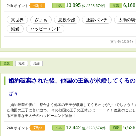
13,895
6,16
63pt
24h.ポイント
小説
位 / 228,674件
恋愛
異世界
ざまぁ
悪役令嬢
正論パンチ
太陽の騎
溺愛
ハッピーエンド
文字数 10,847
恋愛
完結
短編
婚約破棄された後、他国の王族が求婚してくるの
ばぅ
「婚約破棄の後に、都合よく他国の王子が求婚してくるわけがないでしょう？
た他国の王子に言い放つ。 その他国の王子の正体とはーーー？！ 魔術のこと
る不器用な王太子のハッピーエンド物語！
12,442
5,53
78pt
24h.ポイント
小説
位 / 228,674件
恋愛