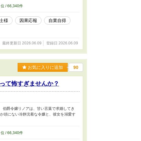
8
位 / 66,340件
士様
因果応報
自業自得
最終更新日 2026.06.09
登録日 2026.06.09
お気に入りに追加
90
って怖すぎませんか？
」 伯爵令嬢リノアは、甘い言葉で求婚してき
しか頭にない冷静沈着な令嬢と、彼女を溺愛す
6
位 / 66,340件