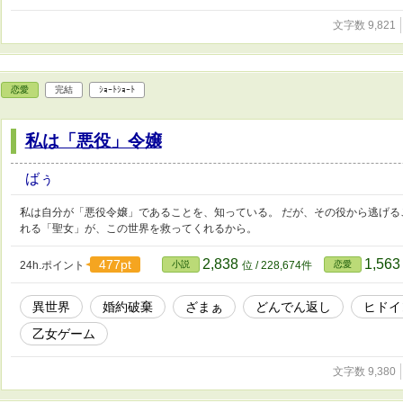
文字数 9,821
恋愛
完結
ｼｮｰﾄｼｮｰﾄ
私は「悪役」令嬢
ばぅ
私は自分が「悪役令嬢」であることを、知っている。 だが、その役から逃げる
れる「聖女」が、この世界を救ってくれるから。
2,838
1,56
477pt
24h.ポイント
小説
位 / 228,674件
恋愛
異世界
婚約破棄
ざまぁ
どんでん返し
ヒドイ
乙女ゲーム
文字数 9,380