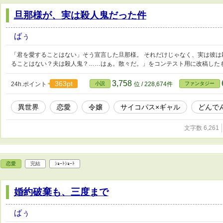
旦那様が、実は殺人鬼だった件
ばぅ
「君を愛することはない」そう宣言した旦那様。 それだけじゃなく、実は彼は
ることはない？夫は殺人鬼？……はぁ。散々だ。」をコンテスト用に改稿した
3,758
363pt
24h.ポイント
小説
位 / 228,674件
ファンタジー
異世界
恋愛
令嬢
サイコパス×ギャル
どんで
文字数 6,261
恋愛
完結
ｼｮｰﾄｼｮｰﾄ
婚約破棄も、三度まで
ばぅ