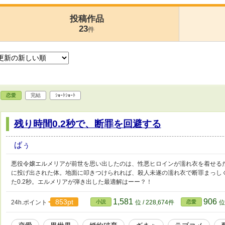
投稿作品
23
件
恋愛
完結
ｼｮｰﾄｼｮｰﾄ
残り時間0.2秒で、断罪を回避する
ばぅ
悪役令嬢エルメリアが前世を思い出したのは、性悪ヒロインが濡れ衣を着せる
に投げ出された体。地面に叩きつけられれば、殺人未遂の濡れ衣で断罪まっし
た0.2秒。エルメリアが弾き出した最適解はーー？！
1,581
906
853pt
24h.ポイント
小説
位 / 228,674件
恋愛
位