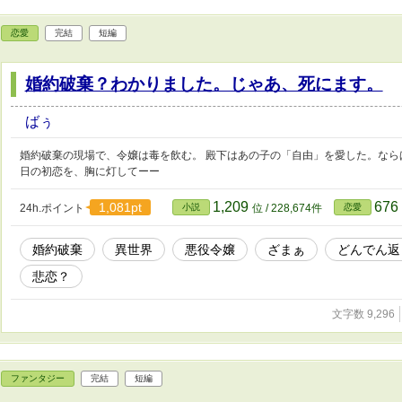
恋愛
完結
短編
婚約破棄？わかりました。じゃあ、死にます。
ばぅ
婚約破棄の現場で、令嬢は毒を飲む。 殿下はあの子の「自由」を愛した。なら
日の初恋を、胸に灯してーー
1,209
676
1,081pt
24h.ポイント
小説
位 / 228,674件
恋愛
婚約破棄
異世界
悪役令嬢
ざまぁ
どんでん返
悲恋？
文字数 9,296
ファンタジー
完結
短編