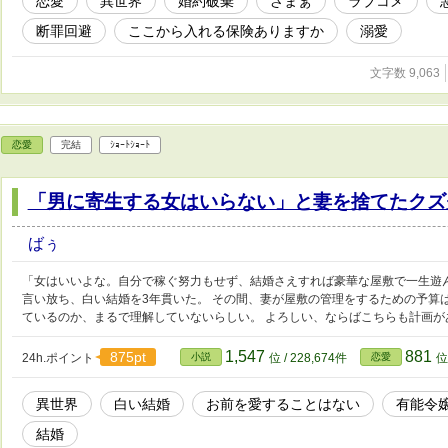
恋愛
異世界
婚約破棄
ざまぁ
ラブコメ
断罪回避
ここから入れる保険ありますか
溺愛
文字数 9,063
恋愛
完結
ｼｮｰﾄｼｮｰﾄ
「男に寄生する女はいらない」と妻を捨てたクズ
ばぅ
「女はいいよな。自分で稼ぐ努力もせず、結婚さえすれば豪華な屋敷で一生遊
言い放ち、白い結婚を3年貫いた。 その間、妻が屋敷の管理をするための予算
ているのか、まるで理解していないらしい。 よろしい、ならばこちらも計画が
1,547
881
875pt
24h.ポイント
小説
位 / 228,674件
恋愛
位
異世界
白い結婚
お前を愛することはない
有能令
結婚