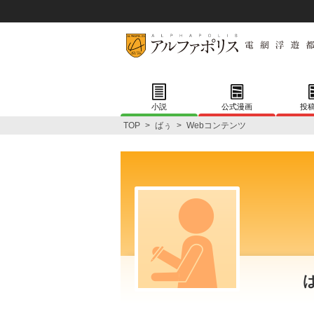
小説
公式漫画
投
TOP
>
ばぅ
>
Webコンテンツ