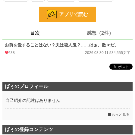
でも、ポメラには実は秘密があってーーー？！
アプリで読む
小説
16,035 位 / 228,668 件
目次
感想（2件）
恋愛
7,084 位 / 66,339 件
お気に入り
60
お前を愛することはない？夫は殺人鬼？……はぁ。散々だ。
638
2026.03.30 11:53
4,555文字
24h.ポイント
49 pt
文字数
4,555
更新日時
2026.03.30 11:53
初回公開日時
2026.03.30 11:53
ばぅのプロフィール
初回完結日時
2026.03.30 11:53
自己紹介の記述はありません
週間ポイント
415 pt (16,474 位)
もっと見る
月間ポイント
1,887 pt (16,564 位)
年間ポイント
24,600 pt (17,449 位)
ばぅの登録コンテンツ