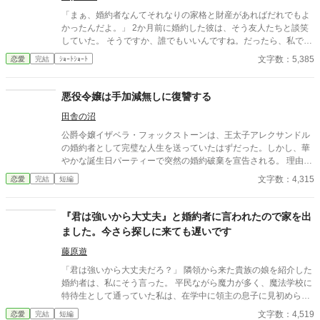
「まぁ、婚約者なんてそれなりの家格と財産があればだれでもよ
かったんだよ。」 2か月前に婚約した彼は、そう友人たちと談笑
していた。 そうですか、誰でもいいんですね。だったら、私でな
くてもよいですよね？ 最初、この馬鹿子息を主人公に書いていた
文字数：5,385
恋愛
完結
ｼｮｰﾄｼｮｰﾄ
のですが なんだか、先にこのお嬢様のお話を書いたほうが 彼の心
象を表現しやすいような気がして、急遽こちらを先に 投稿いたし
ました。来週お馬鹿君のストーリーを投稿させていただきます。
悪役令嬢は手加減無しに復讐する
お読みいただければ幸いです。
田舎の沼
公爵令嬢イザベラ・フォックストーンは、王太子アレクサンドル
の婚約者として完璧な人生を送っていたはずだった。しかし、華
やかな誕生日パーティーで突然の婚約破棄を宣告される。 理由
は、聖女の力を持つ男爵令嬢エマ・リンドンへの愛。イザベラは
文字数：4,315
恋愛
完結
短編
「嫉妬深く陰険な悪役令嬢」として糾弾され、名誉を失う。 婚約
破棄をされたことで彼女の心の中で何かが弾けた。彼女の心に燃
え上がるのは、容赦のない復讐の炎。フォックストーン家の膨大
『君は強いから大丈夫』と婚約者に言われたので家を出
なネットワークと経済力を武器に、裏切り者たちを次々と追い詰
ました。今さら探しに来ても遅いです
めていく。アレクサンドルとエマの秘密を暴き、貴族社会を揺る
がす陰謀を巡らせ、手加減なしの報復を繰り広げる。
藤原遊
「君は強いから大丈夫だろ？」 隣領から来た貴族の娘を紹介した
婚約者は、私にそう言った。 平民ながら魔力が多く、魔法学校に
特待生として通っていた私は、在学中に領主の息子に見初められ
た。 「君の力なら、この街を守れる。一緒に守ろう」 そう言われ
文字数：4,519
恋愛
完結
短編