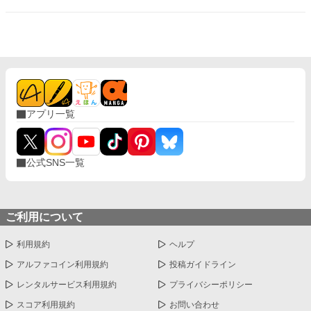
て彼の領地に来て、婚約した。 それから数年。 街にはほとんど魔
物が近づかなくなり、平和な日々が続いていた。 ――あの日まで
は。 隣領から来た貴族の娘を紹介した婚約者は、私にこう言っ
た。 「君は強いから大丈夫だろ？」 その言葉を聞いた瞬間、私は
ようやく気づく。 彼にとって私は、何だったのか。 だから私は、
静かに街を出ることにした。 ……今さら探しに来ても遅いです。
アプリ一覧
公式SNS一覧
ご利用について
利用規約
ヘルプ
アルファコイン利用規約
投稿ガイドライン
レンタルサービス利用規約
プライバシーポリシー
スコア利用規約
お問い合わせ