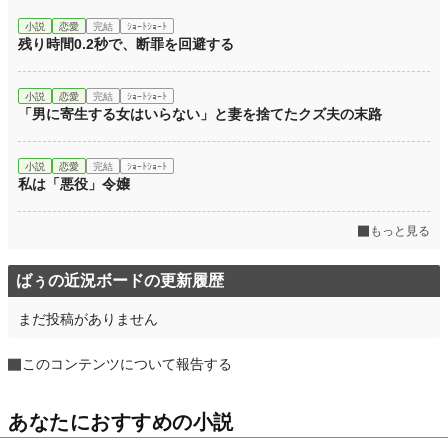
累計ポイント
24,860 pt (64,054 位)
小説
恋愛
完結
ｼｮｰﾄｼｮｰﾄ
残り時間0.2秒で、断罪を回避する
小説
恋愛
完結
ｼｮｰﾄｼｮｰﾄ
「男に寄生する女はいらない」と妻を捨てたクズ夫の末路
小説
恋愛
完結
ｼｮｰﾄｼｮｰﾄ
私は「悪役」令嬢
もっと見る
ばぅの近況ボードの更新履歴
まだ投稿がありません
このコンテンツについて報告する
あなたにおすすめの小説