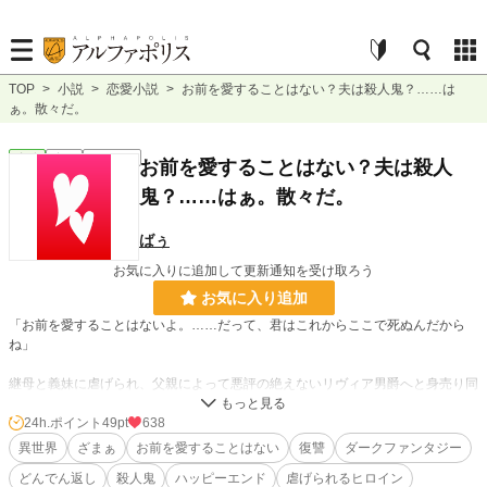
TOP
>
小説
>
恋愛小説
>
お前を愛することはない？夫は殺人鬼？……は
ぁ。散々だ。
恋愛
完結
ｼｮｰﾄｼｮｰﾄ
お前を愛することはない？夫は殺人
鬼？……はぁ。散々だ。
ばぅ
お気に入りに追加して更新通知を受け取ろう
お気に入り追加
「お前を愛することはないよ。……だって、君はこれからここで死ぬんだから
ね」
継母と義妹に虐げられ、父親によって悪評の絶えないリヴィア男爵へと身売り同
然で嫁がされた子爵令嬢、ポメラ。
24h.ポイント
49pt
638
実の親に厄介払いされた挙句、こんなサイコパスな告白を聞かされるなんて。
異世界
ざまぁ
お前を愛することはない
復讐
ダークファンタジー
ポメラは天井を見つめ、深くため息をついた。
どんでん返し
殺人鬼
ハッピーエンド
虐げられるヒロイン
「あーあ、本当に私の人生、散々だなあ」