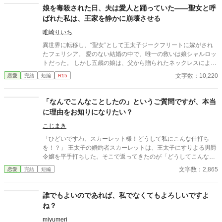
娘を毒殺された日、夫は愛人と踊っていた――聖女と呼
ばれた私は、王家を静かに崩壊させる
唯崎りいち
異世界に転移し、“聖女”として王太子ジークフリートに嫁がされ
たフェリシア。 愛のない結婚の中で、唯一の救いは娘シャルロッ
トだった。 しかし五歳の娘は、父から贈られたネックレスによっ
て毒殺される。 娘が死んだ日。 王宮では祝賀会が開かれ、夫は愛
文字数：10,220
恋愛
完結
短編
R15
人と踊っていた。 誰も娘の死を悲しまない世界で、ただ一人涙を
流したのは、第八王子リュカだけだった。 やがてフェリシアは知
る。 “聖女は子を産んではならない”という王家の禁忌と、娘の死
「なんでこんなことしたの」というご質問ですが、本当
の裏にある政治的思惑を。 ――これは、娘を奪われた聖女が、王
に理由をお知りになりたい？
家を静かに崩壊へ導いていく物語。
こじまき
「ひどいですわ、スカーレット様！どうして私にこんな仕打ち
を！？」 王太子の婚約者スカーレットは、王太子にすりよる男爵
令嬢を平手打ちした。そこで返ってきたのが「どうしてこんなこ
とを」という質問である。 わからないなら、丁寧にご説明して差
文字数：2,865
恋愛
完結
短編
し上げるわ。でも、本当に大丈夫かしら。 ――全部説明された
ら、あなた破滅するわよ？ ※小説になろうにも投稿しています
誰でもよいのであれば、私でなくてもよろしいですよ
ね？
miyumeri