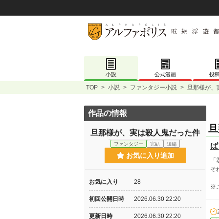
小説
公式漫画
投
TOP
>
小説
>
ファンタジー小説
>
旦那様が、
作品の情報
旦
旦那様が、実は殺人鬼だった件
ファンタジー
完結
短編
ば
お気に入り追加
「
そ
お気に入り
28
※
初回公開日時
2026.06.30 22:20
更新日時
2026.06.30 22:20