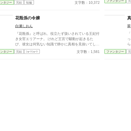
ー」と名乗る少女として穏やかに暮らし始めた。朝は
ファンタジー
完
- - - - 
文字数：10,372
ァンタジー
完結
短編
薬草を摘み、昼は薬を調合し、夕方は師匠の息子——
5/
無口だが優しい青年ルカスと一緒に夕焼けを見る。
「私、前の自分より今の自分が好きです」。五年後。
花瓶係の令嬢
辺境に一人の貴族が現れた。やつれた顔で「フィー
白瀬しおん
翠
ネ、迎えに来た」と。彼女は首を傾げた。「存じ上げ
ませんが、どちら様ですか？」——嘘ではなく、本当
『花瓶係』と呼ばれ、役立たず扱いされている王妃付
「
に覚えていない。忘れることが、最も残酷な復讐にな
き女官エリアーナ。 けれど王宮で騒動が起きるた
ったんだ
った。
び、彼女は何気ない知識で静かに真相を見抜いてしま
ら
う。 草花、工芸、古い印――誰も気にしないこと
の
文字数：1,581
ァンタジー
完結
ｼｮｰﾄｼｮｰﾄ
ファンタジー
完
を、ただ覚えていただけ。 「花瓶でいいです。目立
を
つの、少し疲れますから」 無欲でぼんやりした令嬢
お
が、気づけば王宮中から頼られていく、静かな宮廷お
は
仕事譚。
ド
せて。 「愛は金
腹だ
こ