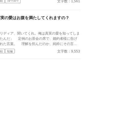
文字数：1,561
結
ｼｮｰﾄｼｮｰﾄ
- - - - ただいま後日談の加筆を計画中です。 202
06/22
真実の愛はお腹を満たしてくれますの？
リディア、聞いてくれ。俺は真実の愛を知ってしま
」 定例のお茶会の席で、婚約者様に告げ
れた言葉。 理解を拒んだのか、純粋にその言葉
意味がわからなかったのか……彼に応えられる回答
文字数：9,553
結
短編
、私は持ち合わせていなかった。 「真実の愛は、
腹を満たしてくれますの？」 決して未練などで
ない。ただ、疑問だっただけだ。 その問いにセ
リック様は、いつもの人を見下したような笑みを見
にも勝る。心が満たされていれば、
って満ちるさ」 ――真実の愛と侯爵家の財はど
まで持つかしら。