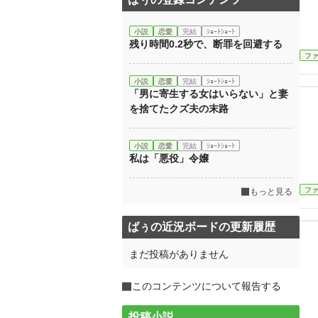
小説
恋愛
完結
ｼｮｰﾄｼｮｰﾄ
残り時間0.2秒で、断罪を回避する
フ
小説
恋愛
完結
ｼｮｰﾄｼｮｰﾄ
「男に寄生する女はいらない」と妻
を捨てたクズ夫の末路
小説
恋愛
完結
ｼｮｰﾄｼｮｰﾄ
私は「悪役」令嬢
フ
もっと見る
ばぅの近況ボードの更新履歴
まだ投稿がありません
このコンテンツについて報告する
投稿小説