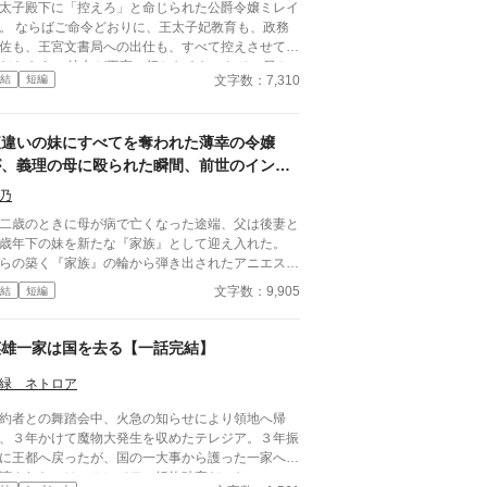
太子殿下に「控えろ」と命じられた公爵令嬢ミレイ
。 ならばご命令どおりに、王太子妃教育も、政務
佐も、王宮文書局への出仕も、すべて控えさせてい
す。 彼女が王宮に行かなくなったその日か
文字数：7,310
結
短編
、これまで隠れていた綻びが少しずつ表に出始め
る。 「控えろと命じたのは、王太子殿下ですので」
腹違いの妹にすべてを奪われた薄幸の令嬢
が、義理の母に殴られた瞬間、前世のインテ
リヤクザなおっさんがぶちギレた場合。
乃
二歳のときに母が病で亡くなった途端、父は後妻と
歳年下の妹を新たな『家族』として迎え入れた。
らの築く『家族』の輪から弾き出されたアニエス
、ある日義母の私室に呼び出され――。 タイトル
文字数：9,905
結
短編
りのおっさんコメディーです。
英雄一家は国を去る【一話完結】
緑 ネトロア
約者との舞踏会中、火急の知らせにより領地へ帰
、３年かけて魔物大発生を収めたテレジア。３年振
に王都へ戻ったが、国の一大事から護った一家へ言
渡されたのは、テレジアの婚約破棄だった。 - - - - -