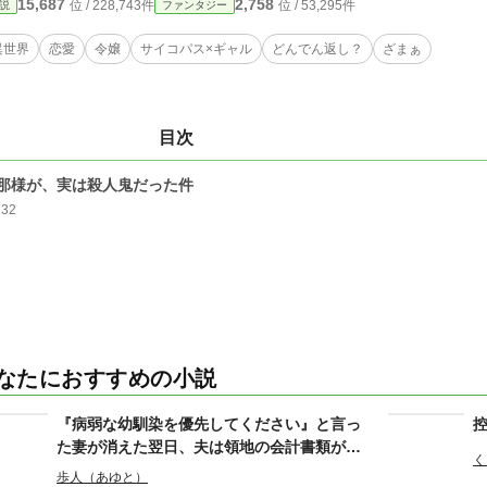
15,687
2,758
位 / 228,743件
位 / 53,295件
説
ファンタジー
異世界
恋愛
令嬢
サイコパス×ギャル
どんでん返し？
ざまぁ
目次
那様が、実は殺人鬼だった件
232
なたにおすすめの小説
『病弱な幼馴染を優先してください』と言っ
た妻が消えた翌日、夫は領地の会計書類が全
く
て白紙になっていることに気づいた
歩人（あゆと）