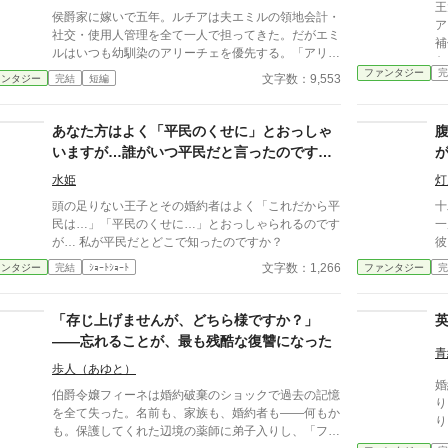
王
侯爵家に嫁いで五年。ルチアは夫エミルの領地会計・
ア
社交・使用人管理を全て一人で担ってきた。だがエミ
補
ルはいつも幼馴染のアリーチェを優先する。「アリー
ただきま
チェは体が弱いんだ、お前とは違う」——その言葉を
ファンタジー
完
ら
文字数：9,553
ァンタジー
完結
短編
百回聞いた日、ルチアは微笑んで離縁届に署名した。
「ええ、私は丈夫ですから。どうぞ幼馴染様をお大事
に」。翌朝、エミルが目にしたのは——税務報告の締
あなた方はよく「平民のくせに」とおっしゃ
切、領民からの陳情の山、そして紅茶の淹れ方すら知
いますが…誰がいつ平民だと言ったのです
らない自分。三ヶ月後、かつて「地味な妻」と呼ばれ
か？
たルチアは、辺境伯の財務顧問として辣腕を振るって
水姫
灯
いた。
頭の足りない王子とその婚約者はよく「これだから平
十
民は…」「平民のくせに…」とおっしゃられるのです
一
が… 私が平民だとどこで知ったのですか？
彼
は
文字数：1,266
ァンタジー
完結
ｼｮｰﾄｼｮｰﾄ
ファンタジー
完
通
「存じ上げませんが、どちら様ですか？」
——忘れることが、最も残酷な復讐になった
青
歩人（あゆと）
婚
伯爵令嬢フィーネは婚約破棄のショックで過去の記憶
り
を全て失った。名前も、家族も、婚約者も——何もか
り
も。保護してくれた辺境の薬師に弟子入りし、「フィ
い