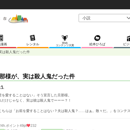
Web
稿漫画
レンタル
絵本ひろば
ビジ
コンテンツ大賞
実は殺人鬼だった件
那様が、実は殺人鬼だった件
ぅ
君を愛することはない」そう宣言した旦那様。
れだけじゃなく、実は彼は殺人鬼でーーー？！
こちらは「お前を愛することはない？夫は殺人鬼？……はぁ。散々だ。」をコンテ
24h.ポイント
49pt
232