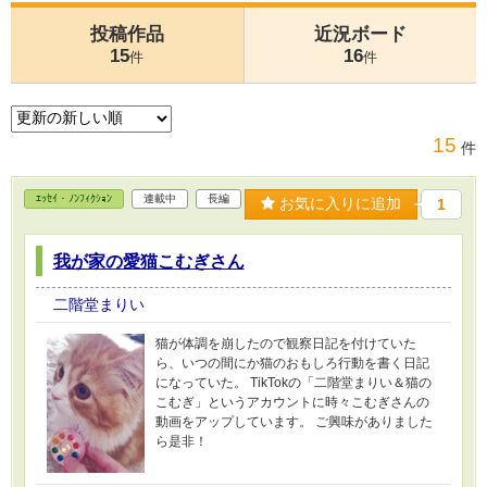
投稿作品
近況ボード
15
16
件
件
15
件
ｴｯｾｲ・ﾉﾝﾌｨｸｼｮﾝ
連載中
長編
お気に入りに追加
1
我が家の愛猫こむぎさん
二階堂まりい
猫が体調を崩したので観察日記を付けていた
ら、いつの間にか猫のおもしろ行動を書く日記
になっていた。 TikTokの「二階堂まりい＆猫の
こむぎ」というアカウントに時々こむぎさんの
動画をアップしています。 ご興味がありました
ら是非！