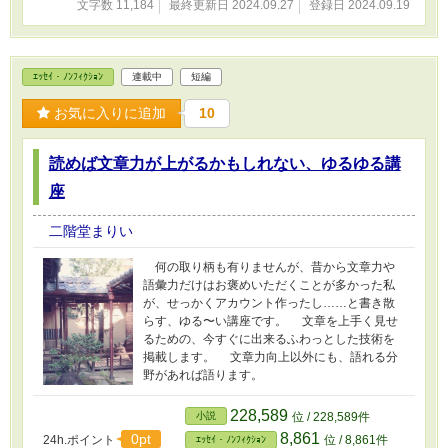
文字数 11,184
最終更新日 2024.09.27
登録日 2024.09.19
ｴｯｾｲ・ﾉﾝﾌｨｸｼｮﾝ
連載中
短編
お気に入りに追加
10
読めば文章力が上がるかもしれない、ゆるゆる講
座
二階堂まりい
何の取り柄も有りませんが、昔から文章力や
語彙力だけはお褒めいただくことが多かった私
が、せっかくアカウント作ったし……と書き散
らす、ゆる〜い講座です。 文章を上手く見せ
るための、今すぐに出来るふわっとした技術を
掲載します。 文章力向上以外にも、語れる分
野があれば語ります。
228,589
小説
位 / 228,589件
8,861
0pt
24h.ポイント
位 / 8,861件
ｴｯｾｲ・ﾉﾝﾌｨｸｼｮﾝ