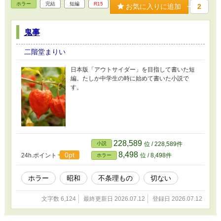
ホラー
完結
短編
R15
お気に入りに追加
2
鬼事
二階堂まりい
日本版「アウトサイダー」を目指して書いた短
編。たしか中学生の時に始めて書いた小説で
す。
228,589
小説
位 / 228,589件
8,498
0pt
24h.ポイント
位 / 8,498件
ホラー
ホラー
昭和
不条理もの
切ない
文字数 6,124
最終更新日 2026.07.12
登録日 2026.07.12