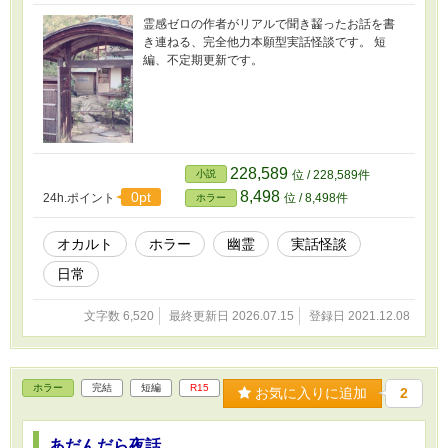
霊感ゼロの作者がリアルで聞き齧ったお話を書
き連ねる、完全他力本願型実話怪談です。 短
編、不定期更新です。
228,589
小説
位 / 228,589件
8,498
0pt
24h.ポイント
位 / 8,498件
ホラー
オカルト
ホラー
幽霊
実話怪談
日常
文字数 6,520
最終更新日 2026.07.15
登録日 2021.12.08
ホラー
完結
短編
R15
お気に入りに追加
2
あだんだら夜話