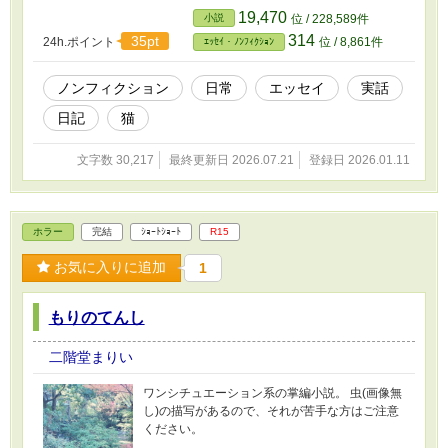
19,470
小説
位 / 228,589件
314
35pt
24h.ポイント
位 / 8,861件
ｴｯｾｲ・ﾉﾝﾌｨｸｼｮﾝ
ノンフィクション
日常
エッセイ
実話
日記
猫
文字数 30,217
最終更新日 2026.07.21
登録日 2026.01.11
ホラー
完結
ｼｮｰﾄｼｮｰﾄ
R15
お気に入りに追加
1
もりのてんし
二階堂まりい
ワンシチュエーション系の掌編小説。 虫(画像無
し)の描写があるので、それが苦手な方はご注意
ください。