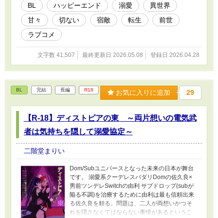
BL
ハッピーエンド
溺愛
異世界
甘々
切ない
宿敵
転生
前世
ラブコメ
文字数 41,507
最終更新日 2026.05.08
登録日 2026.04.28
BL
完結
長編
R18
お気に入りに追加
29
【R-18】ディストピアの東 ～両片想いの電気武
者は気持ちを隠して溺愛協定～
二階堂まりい
Dom/Subユニバースとなった未来の日本が舞台
です。 溺愛系クーデレスパダリDomの佐久良×
男前ツンデレSwitchの由利 サブドロップ(subが
陥る不調)を治療するために由利は最も信頼出来
る佐久良を頼る。問題は、二人が両想いかつそ
れを隠さなくてはならない事情があるというこ