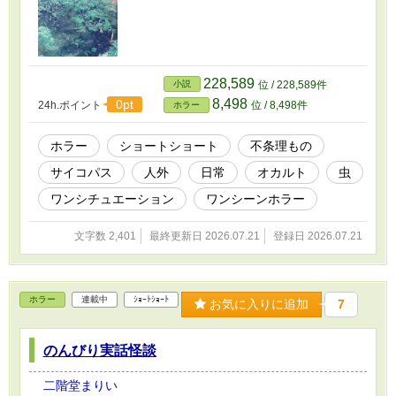
228,589
小説
位 / 228,589件
8,498
0pt
24h.ポイント
位 / 8,498件
ホラー
ホラー
ショートショート
不条理もの
サイコパス
人外
日常
オカルト
虫
ワンシチュエーション
ワンシーンホラー
文字数 2,401
最終更新日 2026.07.21
登録日 2026.07.21
ホラー
連載中
ｼｮｰﾄｼｮｰﾄ
お気に入りに追加
7
のんびり実話怪談
二階堂まりい