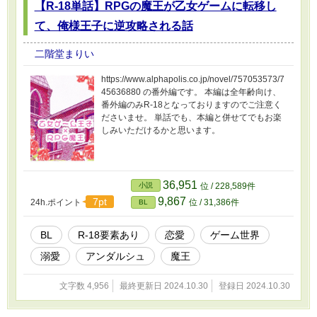
【R-18単話】RPGの魔王が乙女ゲームに転移し
て、俺様王子に逆攻略される話
二階堂まりい
https://www.alphapolis.co.jp/novel/757053573/7
45636880 の番外編です。 本編は全年齢向け、
番外編のみR-18となっておりますのでご注意く
ださいませ。 単話でも、本編と併せてでもお楽
しみいただけるかと思います。
36,951
小説
位 / 228,589件
9,867
7pt
24h.ポイント
位 / 31,386件
BL
BL
R-18要素あり
恋愛
ゲーム世界
溺愛
アンダルシュ
魔王
文字数 4,956
最終更新日 2024.10.30
登録日 2024.10.30