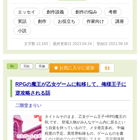
エッセイ
創作談義
創作の悩み
考察
実話
創作
お役立ち
作家向け
講座
小説
文字数 12,165
最終更新日 2023.04.24
登録日 2021.08.16
BL
完結
長編
お気に入りに追加
53
RPGの魔王が乙女ゲームに転移して、俺様王子に
逆攻略される話
二階堂まりい
タイトルそのまま、乙女ゲーム王子×RPG魔王の
BLです。 登場人物がみんなゲーム内に居るとい
う自覚を持っているので、メタ発言多め。 中編
程度の予定。異世界転移もの、ゲームものを書
くのは初めてなので緊張してます。 不定期連載