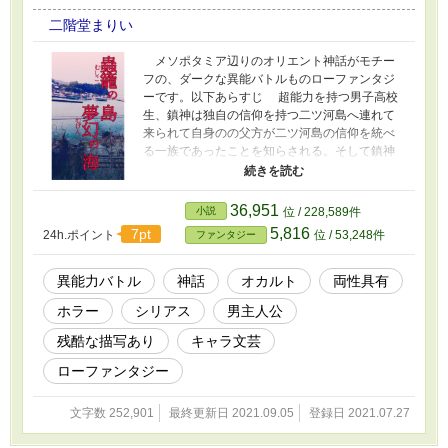
二階堂まりい
メソポタミア辺りのオリエント神話がモチー
フの、ダークな異能バトルものローファンタジ
ーです。以下あらすじ 超能力を持つ男子高校
生、鎮神は独自の信仰を持つ二ツ河島へ連れて
来られて自身のの父方が二ツ河島の信仰を統べ
る一族であったことを知らされる。そして鎮神
は、異母姉（兄？）にあたる両性具有の美形、
宇津僚真祈に結婚を迫られて島に拘束される。
同時期に、島と関わりがある赤い瞳の青年、
36,951
小説
位 / 228,589件
赤松深夜美は、二ツ河島の信仰に興味を持った
5,816
7pt
24h.ポイント
位 / 53,248件
ファンタジー
と言って宇津僚家のハウスキーパーとして住み
込みで働き始める。しかし彼も能力を秘めてお
り、暗躍を始める。
異能力バトル
神話
オカルト
両性具有
ホラー
シリアス
男主人公
残酷な描写あり
キャラ文芸
ローファンタジー
文字数 252,901
最終更新日 2021.09.05
登録日 2021.07.27