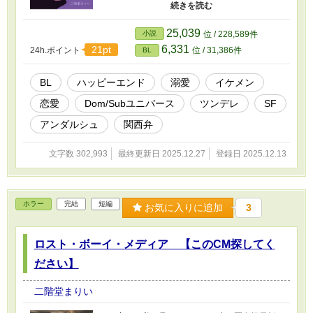
とで……。 R-18、甘めのSM要素あり。 絡みが
ある話数には※印を付けています。 途中ちょっ
と重いですが、超ハピエン。 「ネオ南都。それ
25,039
小説
位 / 228,589件
はバッドエンドを迎えたサイバーパンクの成れ
6,331
21pt
24h.ポイント
位 / 31,386件
BL
の果て」 感想、誤字報告などお気軽にお寄せく
ださい。推しキャラの名前叫んでいくだけでも
大歓迎！ 他にもBLをはじめとした様々な小説を
BL
ハッピーエンド
溺愛
イケメン
書いていますので、そちらもどうぞ！
恋愛
Dom/Subユニバース
ツンデレ
SF
アンダルシュ
関西弁
文字数 302,993
最終更新日 2025.12.27
登録日 2025.12.13
ホラー
完結
短編
お気に入りに追加
3
ロスト・ボーイ・メディア 【このCM探してく
ださい】
二階堂まりい