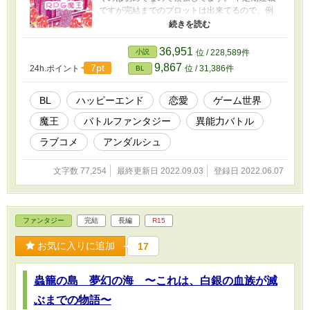
ですが完結までのプロットは出来てるので、例
え何年かかろうとエタらないようには頑張りま
す(ﾟoﾟ;; また、タグに不備などありましたらご教
示ください。 他にも小説書いてますので、よけ
36,951
小説
位 / 228,589件
ればお楽しみくださいませ。
9,867
7pt
24h.ポイント
位 / 31,386件
BL
BL
ハッピーエンド
恋愛
ゲーム世界
魔王
バトルファンタジー
異能力バトル
ラブコメ
アンダルシュ
文字数 77,254
最終更新日 2022.09.03
登録日 2022.06.07
ファンタジー
完結
長編
R15
お気に入りに追加
17
蟲籠の島 夢幻の海 〜これは、白銀の血族が滅
ぶまでの物語〜