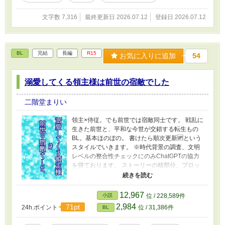
文字数 7,316
最終更新日 2026.07.12
登録日 2026.07.12
BL
完結
長編
R15
お気に入りに追加
54
溺愛してくる領主様は前世の宿敵でした
二階堂まりい
領主×侍従。でも前世では宿敵同士です。 戦乱に
生きた前世と、平和な今世が交錯する転生もの
BL。基本ほのぼの。 書けたら順次更新🆙という
スタイルでいきます。 ※時代背景の調査、文明
レベルの整合性チェックにのみChatGPTの協力
を得ております。 ストーリーの核部分、プロッ
ト、本文執筆にはAIを一切使用しておりませ
ん。 感想いただけると嬉しいです！ 好きなキ
ャラの名前を書いていかれるだけでも喜びま
12,967
小説
位 / 228,589件
す！
2,984
71pt
24h.ポイント
位 / 31,386件
BL