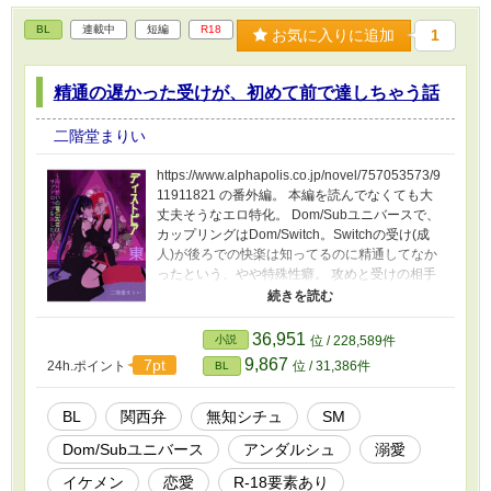
BL
連載中
短編
R18
お気に入りに追加
1
精通の遅かった受けが、初めて前で達しちゃう話
二階堂まりい
https://www.alphapolis.co.jp/novel/757053573/9
11911821 の番外編。 本編を読んでなくても大
丈夫そうなエロ特化。 Dom/Subユニバースで、
カップリングはDom/Switch。Switchの受け(成
人)が後ろでの快楽は知ってるのに精通してなか
ったという、やや特殊性癖。 攻めと受けの相手
は生涯相手だけ、攻めの尻はセメントで固めら
れております。
36,951
小説
位 / 228,589件
9,867
7pt
24h.ポイント
位 / 31,386件
BL
BL
関西弁
無知シチュ
SM
Dom/Subユニバース
アンダルシュ
溺愛
イケメン
恋愛
R-18要素あり