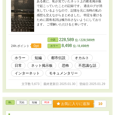
ある夜に、私が見ていたネット上の匿名掲示板
で起こっていたことの記録です。 過去ログが消
失しているようなので、記憶を元に当時の私の
感想も交えながらまとめました。 特定を避ける
ために固有名詞は極力出さないようにしており
ます。 ご理解いただけると幸いです。
228,589
小説
位 / 228,589件
8,498
0pt
24h.ポイント
位 / 8,498件
ホラー
ホラー
短編
都市伝説
オカルト
日常
ネット掲示板
恐怖
不思議な話
インターネット
モキュメンタリー
文字数 5,673
最終更新日 2025.01.30
登録日 2025.01.29
BL
完結
短編
R18
お気に入りに追加
10