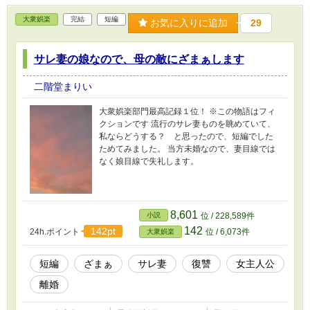
大衆娯楽
完結
短編
お気に入りに追加
29
サレ妻の娘なので、母の敵にざまぁします
二階堂まりい
大衆娯楽部門最高記録１位！ ※この物語はフィ
クションです 流行のサレ妻ものを眺めていて、
私ならどうする？ と思ったので、短編でした
ためてみました。 当方未婚なので、妻目線では
なく娘目線で失礼します。
8,601
小説
位 / 228,589件
142
142pt
24h.ポイント
位 / 6,073件
大衆娯楽
短編
ざまぁ
サレ妻
復讐
女主人公
離婚