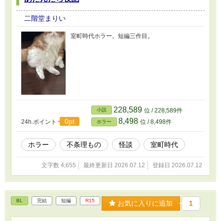
二階堂まりい
室町時代ホラー。短編三作目。
228,589
小説
位 / 228,589件
8,498
0pt
24h.ポイント
位 / 8,498件
ホラー
ホラー
不条理もの
怪談
室町時代
文字数 4,655
最終更新日 2026.07.12
登録日 2026.07.12
BL
完結
短編
R15
お気に入りに追加
1