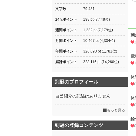
文字数
79,481
24h.ポイント
198 pt (7,448位)
週間ポイント
1,332 pt (7,179位)
朝
月間ポイント
10,467 pt (4,334位)
年間ポイント
326,698 pt (1,781位)
電
累計ポイント
328,115 pt (14,260位)
体
到冠のプロフィール
自己紹介の記述はありません
体
もっと見る
給
到冠の登録コンテンツ