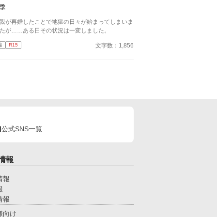
ました。
季
親が再婚したことで地獄の日々が始まってしまいま
たが……ある日その状況は一変しました。
文字数：1,856
編
R15
公式SNS一覧
情報
情報
報
情報
様向け