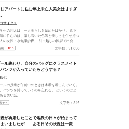
物語はフィクションであり実在の人物・団体・法律
一切関係ありません。 表紙画像はAIイラストで
同じアパートに住む年上未亡人美女は甘すぎ
。下着が生成できないのでビキニで代用していま
る。
。
コサイクス
学生の翔太は、一人暮らしを始めたばかり。 真下
階に住むのは、落ち着いた色気と優しさを併せ持つ
人の女性・水無瀬紗夜。 引っ越しの挨拶で出会っ
瞬間、翔太は心を奪われてしまう。 偶然にもアル
文字数：31,050
長編
R15
イト先のスーパーで再会した彼女は、翔太をすぐに
用し、温かく仕事を教えてくれる存在だった。 あ
日の仕事帰り、ふたりで過ごす時間が増えていき―
プール終わり、自分のバッグにクラスメイト
そして気づけば紗夜の部屋でご飯をご馳走になるほ
のパンツが入っていたらどうする？
親密に。 優しくて穏やかで――その色気に触れる
び、翔太の心は揺れていく。 大人の女性と大学
拾七
、甘くちょっぴり刺激的な同居生活（？）がはじま
ールの授業が午前中のときは水着を着こんでいく。
。
、パンツを持っていくのを忘れる。 というのはよ
ある笑い話。
文字数：846
ﾄｼｮｰﾄ
父親が再婚したことで地獄の日々が始まって
しまいましたが……ある日その状況は一変し