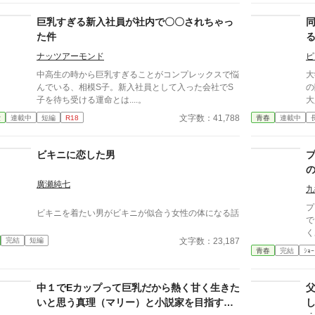
の
とは
巨乳すぎる新入社員が社内で〇〇されちゃっ
す
た件
す
ナッツアーモンド
ピ
中高生の時から巨乳すぎることがコンプレックスで悩
大
んでいる、相模S子。新入社員として入った会社でS
の
子を待ち受ける運命とは....。
大
た
文字数：41,788
愛
連載中
短編
R18
青春
連載中
バ
採
る
ビキニに恋した男
―
ど
廣瀬純七
た
九
生
プ
ビキニを着たい男がビキニが似合う女性の体になる話
る
で
く
文字数：23,187
完結
短編
青春
完結
ｼｮｰ
中１でEカップって巨乳だから熱く甘く生きた
いと思う真理（マリー）と小説家を目指す男