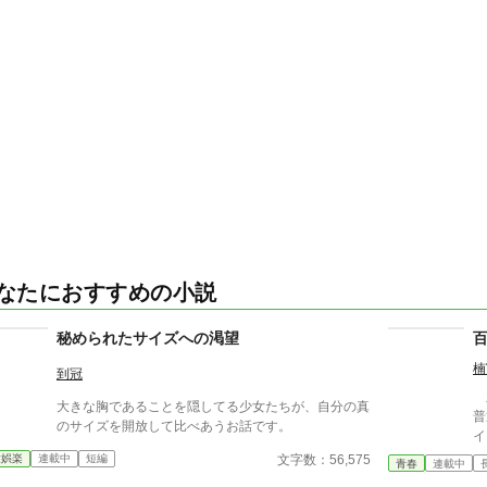
なたにおすすめの小説
秘められたサイズへの渇望
楠
到冠
主
大きな胸であることを隠してる少女たちが、自分の真
普
のサイズを開放して比べあうお話です。
イ
フ
文字数：56,575
衆娯楽
連載中
短編
青春
連載中
レ