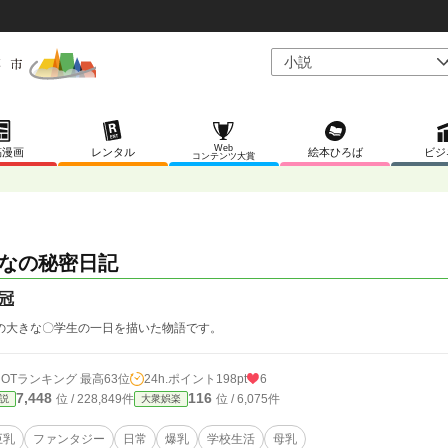
Web
稿漫画
レンタル
絵本ひろば
ビジ
コンテンツ大賞
なの秘密日記
冠
の大きな〇学生の一日を描いた物語です。
HOTランキング 最高63位
24h.ポイント
198pt
6
7,448
116
位 / 228,849件
位 / 6,075件
説
大衆娯楽
巨乳
ファンタジー
日常
爆乳
学校生活
母乳