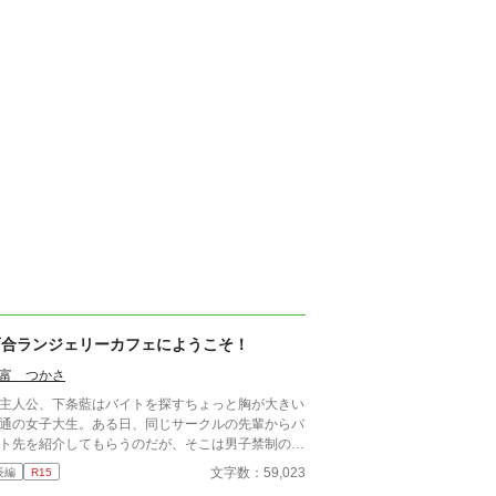
百合ランジェリーカフェにようこそ！
富 つかさ
人公、下条藍はバイトを探すちょっと胸が大きい
通の女子大生。ある日、同じサークルの先輩からバ
ト先を紹介してもらうのだが、そこは男子禁制のカ
ェ併設ランジェリーショップで！？ ちょっとハ
文字数：59,023
長編
R15
ンチなお仕事カフェライフ、始まります！！ ※こ