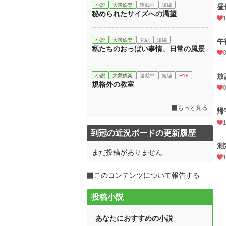
小説
大衆娯楽
連載中
短編
昼
秘められたサイズへの渇望
小説
大衆娯楽
完結
短編
午
私たちのおっぱい事情、日常の風景
放
小説
大衆娯楽
連載中
短編
R18
規格外の教室
もっと見る
帰
到冠の近況ボードの更新履歴
測
まだ投稿がありません
このコンテンツについて報告する
投稿小説
あなたにおすすめの小説