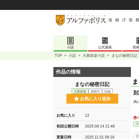
小説
公式漫画
投
TOP
>
小説
>
大衆娯楽小説
>
まなの秘密日記
作品の情報
ま
まなの秘密日記
大衆娯楽
連載中
短編
到
お気に入り追加
胸
お気に入り
12
小
初回公開日時
2025.09.14 21:48
更新日時
2025.11.01 08:16