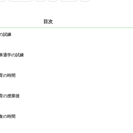
目次
の試練
2
車通学の試練
1
育の時間
0
育の授業後
0
食の時間
0