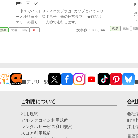
子、光（みつ）のラブな日常物語
jun(￣▽￣)ノ
四
中１でバスト９２ｃｍのブラはEカップというマリ
父
ーと小説家を目指す男子、光の日常ラブ ★作品は
し
マリーの語り、一人称で進行します。
恋愛
完結
短
文字数：186,044
衆娯楽
完結
長編
R15
アプリ一覧
ご利用について
会社
利用規約
会社
アルファコイン利用規約
IR情
レンタルサービス利用規約
採用
スコア利用規約
書店