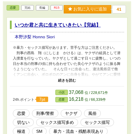
恋愛
完結
長編
R15
お気に入りに追加
41
いつか君と共に生きていきたい【完結】
本野汐梨 Honno Siori
※暴力・セックス描写があります。苦手な方はご注意ください。
刑事の西島 翔（にしじま かける）は、ヤクザの組員として潜
入捜査を行なっていた。ヤクザとして過ごす日々に疲弊し、いつの
日か本当の刑事の頃に持ち合わせていた良心ヤクザのように振る舞
うようになっていた。 そんな日々に出会った、違法風俗店で働
くアンに出会い、ボロボロのアンに自身を重ね、やがてアンに愛情
を抱く。 いつの日か、アンの元に通い、日々のストレスを発散
させるために、アンを性欲の受け皿として扱うようになる。 し
かし、ヤクザになりきれず人の心を捨てきれない翔は、時折アンに
37,068
小説
位 / 228,671件
優しく接し、いつか刑事に戻ることができたならアンと共に生きて
16,218
7pt
24h.ポイント
位 / 66,339件
恋愛
いこうと思い始める。 一方、アン自身も闇を纏った翔のアンニ
ュイな魅力と時折掛けられる優しい言葉に魅了され、翔を大切に思
い始めていた。 ※この物語は全てフィクションです。
恋愛
刑事/警察
ヤクザ
風俗
切ない
セックス描写多め
セックス描写
極道
SM
暴力・流血・残酷表現あり