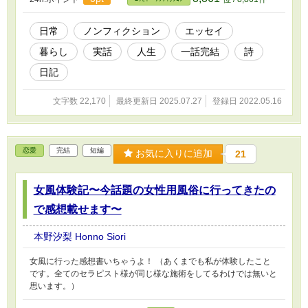
日常
ノンフィクション
エッセイ
暮らし
実話
人生
一話完結
詩
日記
文字数 22,170
最終更新日 2025.07.27
登録日 2022.05.16
恋愛
完結
短編
お気に入りに追加
21
女風体験記〜今話題の女性用風俗に行ってきたの
で感想載せます〜
本野汐梨 Honno Siori
女風に行った感想書いちゃうよ！ （あくまでも私が体験したこと
です。全てのセラピスト様が同じ様な施術をしてるわけでは無いと
思います。）