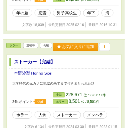
年の差
恋愛
男子高校生
年下
海
文字数 18,039
最終更新日 2025.02.16
登録日 2016.10.31
ホラー
連載中
長編
お気に入りに追加
1
ストーカー【完結】
本野汐梨 Honno Siori
大学時代の元カノに地獄の果てまで付きまとわれた話
228,671
小説
位 / 228,671件
8,501
0pt
24h.ポイント
位 / 8,501件
ホラー
ホラー
人怖
ストーカー
メンヘラ
文字数 6,134
最終更新日 2024.03.30
登録日 2023.01.15