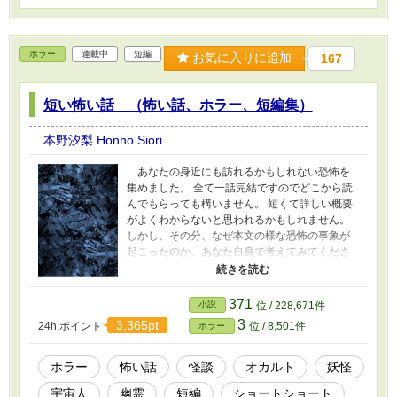
ホラー
連載中
短編
お気に入りに追加
167
短い怖い話 （怖い話、ホラー、短編集）
本野汐梨 Honno Siori
あなたの身近にも訪れるかもしれない恐怖を
集めました。 全て一話完結ですのでどこから読
んでもらっても構いません。 短くて詳しい概要
がよくわからないと思われるかもしれません。
しかし、その分、なぜ本文の様な恐怖の事象が
起こったのか、あなた自身で考えてみてくださ
い。 たくさんの短いお話の中から、是非お気に
入りの恐怖を見つけてください。
371
小説
位 / 228,671件
3
3,365pt
24h.ポイント
位 / 8,501件
ホラー
ホラー
怖い話
怪談
オカルト
妖怪
宇宙人
幽霊
短編
ショートショート