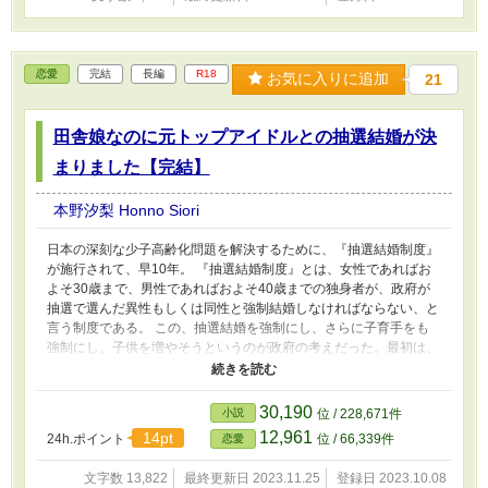
恋愛
完結
長編
R18
お気に入りに追加
21
田舎娘なのに元トップアイドルとの抽選結婚が決
まりました【完結】
本野汐梨 Honno Siori
日本の深刻な少子高齢化問題を解決するために、『抽選結婚制度』
が施行されて、早10年。 『抽選結婚制度』とは、女性であればお
よそ30歳まで、男性であればおよそ40歳までの独身者が、政府が
抽選で選んだ異性もしくは同性と強制結婚しなければならない、と
言う制度である。 この、抽選結婚を強制にし、さらに子育手をも
強制にし、子供を増やそうというのが政府の考えだった。最初は、
批判が多かったが、初年度から成果を上げた事によりすぐに世間に
は受け入れられ、10年経った今では、世間では当たり前の制度にな
っていた。 人間関係に疲れて、都会を離れて、田舎に住む私（大
30,190
小説
位 / 228,671件
平 なつみ）は、周囲に結婚相手になりそうな若い男性がおらず、
12,961
14pt
24h.ポイント
位 / 66,339件
恋愛
気がつけば30歳目前。 本当は、面倒なことが苦手なので結婚なん
かしたくないけど、抽選結婚の対象になると言う通知のハガキが来
文字数 13,822
最終更新日 2023.11.25
登録日 2023.10.08
てしまう。 しかもそのお相手は、元トップアイドルのハイスペッ