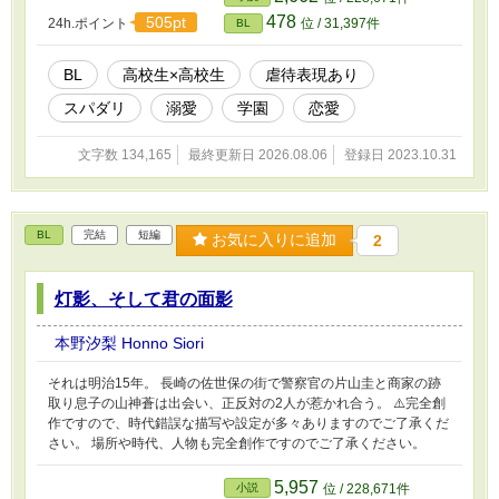
けられずにいた。 しかし、5月の末に行われる生徒総会の準備で
478
505pt
24h.ポイント
位 / 31,397件
BL
話すきっかけを得る。 同時に、一人暮らしの蓮也宅への訪問を
きっかけに、2人はだんだんと恋中を深めていく… ※主人公の2人
の思いが交互に話に出てきます。 分かりづらくて申し訳ありませ
BL
高校生×高校生
虐待表現あり
ん。 新たにタイトルにどちらの目線の思いを書きました。 ※人物
スパダリ
溺愛
学園
恋愛
の優しさを表現するために、君→くん、に変更しました。 血、グ
ロ注意、性暴力描写あり、体調不良嘔吐あり、過呼吸あり、排泄汚
物あり、希死念慮主人公
文字数 134,165
最終更新日 2026.08.06
登録日 2023.10.31
BL
完結
短編
お気に入りに追加
2
灯影、そして君の面影
本野汐梨 Honno Siori
それは明治15年。 長崎の佐世保の街で警察官の片山圭と商家の跡
取り息子の山神蒼は出会い、正反対の2人が惹かれ合う。 ⚠️完全創
作ですので、時代錯誤な描写や設定が多々ありますのでご了承くだ
さい。 場所や時代、人物も完全創作ですのでご了承ください。
5,957
小説
位 / 228,671件