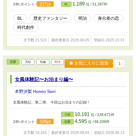
1,189
227pt
24h.ポイント
位 / 31,397件
BL
BL
歴史ファンタジー
明治
身分差の恋
時代創作
文字数 21,523
最終更新日 2026.08.05
登録日 2025.10.31
恋愛
完結
短編
R18
お気に入りに追加
1
女風体験記〜お泊まり編〜
本野汐梨 Honno Siori
女風体験記、第二弾。 今回はお泊まりの記録！
10,191
小説
位 / 228,671件
4,595
106pt
24h.ポイント
位 / 66,339件
恋愛
文字数 10,164
最終更新日 2026.08.04
登録日 2026.06.13