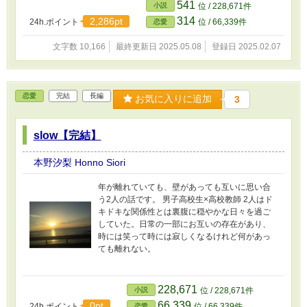
541
小説
位 / 228,671件
314
2,286pt
24h.ポイント
位 / 66,339件
恋愛
文字数 10,166
最終更新日 2025.05.08
登録日 2025.02.07
恋愛
完結
長編
お気に入りに追加
3
slow【完結】
本野汐梨 Honno Siori
年が離れていても、壁があっても互いに思い合
う2人の話です。 男子高校生×高校教師 2人はド
キドキな関係性とは裏腹に穏やかな日々を過ご
していた。日常の一部にお互いの存在があり、
時には笑って時には寂しくなるけれど何があっ
ても離れない。
228,671
小説
位 / 228,671件
66,339
0pt
24h.ポイント
位 / 66,339件
恋愛