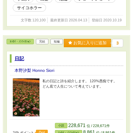
サイコホラー
文字数 120,100
最終更新日 2026.04.13
登録日 2020.10.19
ｴｯｾｲ・ﾉﾝﾌｨｸｼｮﾝ
完結
短編
お気に入りに追加
3
日記
本野汐梨 Honno Siori
私の日記と詩を紹介します。 120%愚痴です。
どん底で人生について考えています。
228,671
小説
位 / 228,671件
8,861
0pt
24h.ポイント
位 / 8,861件
ｴｯｾｲ・ﾉﾝﾌｨｸｼｮﾝ