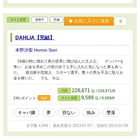
ク男性だった…
ライト文芸
連載中
長編
お気に入りに追加
0
DAHLIA【完結】
本野汐梨 Honno Siori
19歳の時に憧れて夜の世界に飛び込んだ主人公。 ナンバーを
争い、お金を求めこの世の全ても手に入れた気になった事も有っ
た。 政治家や芸能人、スポーツ選手。数々の男を手玉に取りお
金を稼いだ。 でも、今は…
228,671
小説
位 / 228,671件
9,589
0pt
24h.ポイント
位 / 9,589件
ライト文芸
キャバ嬢
夢
切ない
病み
墜落
文字数 4,069
最終更新日 2023.07.07
登録日 2023.01.08