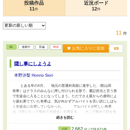
投稿作品
近況ボード
11
12
件
件
11
件
BL
連載中
長編
R18
お気に入りに追加
69
隠し事にしようよ
本野汐梨 Honno Siori
とある年の4月。 地元の普通科高校に進学した、僕(山田
有希）はクラスのみんなに押し付けられる形で、書記担当と言う形
で生徒会に入ることになってしまう。ただでさえ親からの虐待によ
り疲れ果てていた有希は、気が向かずアルバイトを言い訳にしばら
く生徒会に出席していなかった。 アルバイトが忙しい有希
は、5月になって初めて生徒会に出席する。 そこで初めて顔を合
わせた、3年生の生徒会長（川中 蓮也）に一目惚れしてしまう。
仲良くなりたい山田有希だったが、同じ生徒会といえども最初は
全く関わりがない上に、引っ込み思案の山田有希は、急には声を掛
2,662
小説
位 / 228,671件