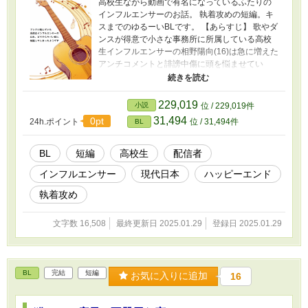
高校生ながら動画で有名になっているふたりの
インフルエンサーのお話。 執着攻めの短編。キ
スまでのゆるーいBLです。 【あらすじ】 歌やダ
ンスが得意で小さな事務所に所属している高校
生インフルエンサーの相野陽向(16)は急に増えた
アンチコメントと誹謗中傷に頭を悩ませてい
る。幼馴染から「ほかのクラスに個人でやって
る弾き語り系の配信者がいる」と聞いた陽向は5
組の南海斗(16)のもとを訪れ、アンチについて相
229,019
小説
位 / 229,019件
談。しっかり対応してくれた彼といっしょにコ
31,494
0pt
24h.ポイント
位 / 31,494件
BL
ラボ動画を撮るなど、次第に仲良くなっていく
ふたりだが、ある日、陽向は屋上で海斗に関す
る衝撃の事実を知ってしまい――。
BL
短編
高校生
配信者
インフルエンサー
現代日本
ハッピーエンド
執着攻め
文字数 16,508
最終更新日 2025.01.29
登録日 2025.01.29
BL
完結
短編
お気に入りに追加
16