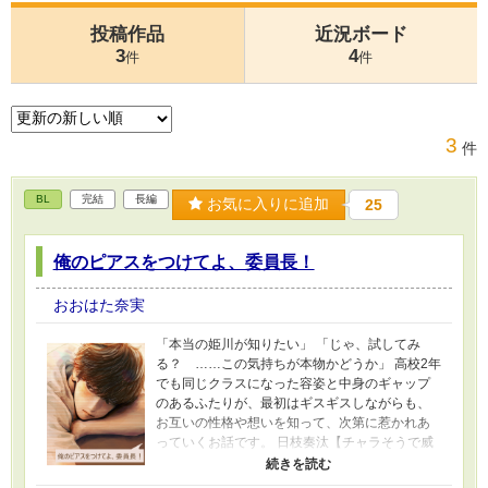
投稿作品
近況ボード
3
4
件
件
3
件
BL
完結
長編
お気に入りに追加
25
俺のピアスをつけてよ、委員長！
おおはた奈実
「本当の姫川が知りたい」 「じゃ、試してみ
る？ ……この気持ちが本物かどうか」 高校2年
でも同じクラスになった容姿と中身のギャップ
のあるふたりが、最初はギスギスしながらも、
お互いの性格や想いを知って、次第に惹かれあ
っていくお話です。 日枝奏汰【チャラそうで威
圧感のあるクラスの一軍男子】
× 姫川真紘【元ヤンキー