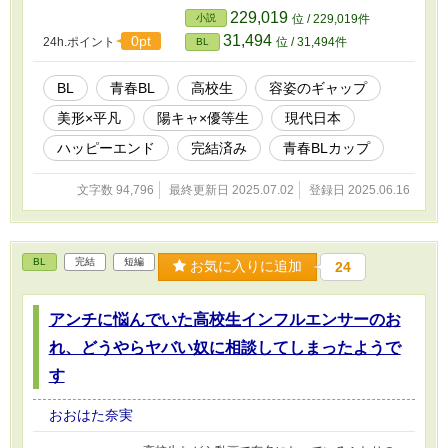
で非行少年だった学級委員長】 【あらすじ】 高
229,019
小説
位 / 229,019件
校生活は充実して楽しいけれど、息苦しくてち
31,494
0pt
24h.ポイント
位 / 31,494件
BL
ょっと窮屈ーー。 姫川真紘は学級委員をしなが
ら、生徒会にも所属する元ヤンキーの非行少
年。 高校2年になり『自分は変われる』と思って
BL
青春BL
高校生
容姿のギャップ
いた矢先の頭髪検査で、クラスで苦手な奏汰か
美形×平凡
陽キャ×優等生
現代日本
ら「透明なピアス貸してくんない？」と頼まれ
た真紘は無理やりピアスを交換させられてー
ハッピーエンド
完結済み
青春BLカップ​
ー。 逃れられない過去と塞げなかった左耳のピ
アスをきっかけに、ふたりの関係は思わぬ方向
文字数 94,796
最終更新日 2025.07.02
登録日 2025.06.16
に進展していく。
BL
完結
短編
お気に入りに追加
24
アンチに悩んでいた高校生インフルエンサーのお
れ、どうやらヤバい奴に相談してしまったようで
す
おおはた奈実