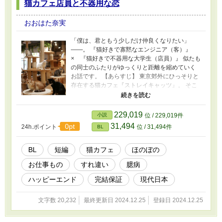
猫カフェ店員と不器用な恋
おおはた奈実
「僕は、君ともう少しだけ仲良くなりたい」
――。 『猫好きで寡黙なエンジニア（客）』
× 『猫好きで不器用な大学生（店員）』 似たも
の同士のふたりがゆっくりと距離を縮めていく
お話です。 【あらすじ】 東京郊外にひっそりと
存在する猫カフェ『ストレイキャッツ』。 そこ
で働く大学生の白石奏多は猫とは話せるが、人
とはまともにコミュニケーションが取れないほ
どの人見知り。 自分と同じく猫としか視線を合
229,019
小説
位 / 229,019件
わせないお客さん・加賀谷真のことが気になる
31,494
0pt
24h.ポイント
位 / 31,494件
BL
奏多だが、お互いに猫としか会話しないため関
係はいつまで経っても進展しない。 ある日、店
の看板猫であるたまごのイベントでふたりはす
BL
短編
猫カフェ
ほのぼの
れ違いからトラブルに発展してしまうが、店長
お仕事もの
すれ違い
臆病
の助けもあって急接近することになり――。
ハッピーエンド
完結保証
現代日本
文字数 20,232
最終更新日 2024.12.25
登録日 2024.12.25